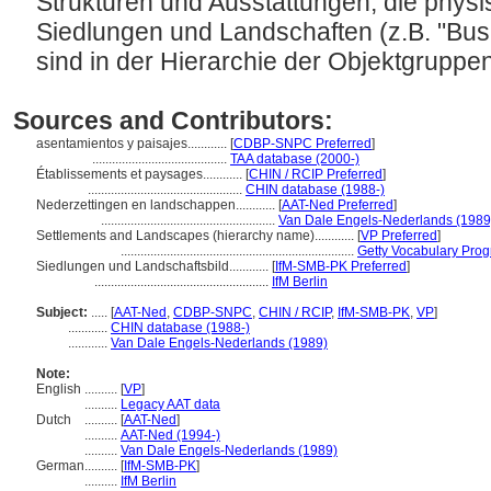
Strukturen und Ausstattungen, die physis
Siedlungen und Landschaften (z.B. "Bus-
sind in der Hierarchie der Objektgrupp
Sources and Contributors:
asentamientos y paisajes............
[
CDBP-SNPC Preferred
]
.........................................
TAA database (2000-)
Établissements et paysages............
[
CHIN / RCIP Preferred
]
...............................................
CHIN database (1988-)
Nederzettingen en landschappen............
[
AAT-Ned Preferred
]
.....................................................
Van Dale Engels-Nederlands (1989
Settlements and Landscapes (hierarchy name)............
[
VP Preferred
]
.......................................................................
Getty Vocabulary Prog
Siedlungen und Landschaftsbild............
[
IfM-SMB-PK Preferred
]
.....................................................
IfM Berlin
Subject:
.....
[
AAT-Ned
,
CDBP-SNPC
,
CHIN / RCIP
,
IfM-SMB-PK
,
VP
]
............
CHIN database (1988-)
............
Van Dale Engels-Nederlands (1989)
Note:
English
..........
[
VP
]
..........
Legacy AAT data
Dutch
..........
[
AAT-Ned
]
..........
AAT-Ned (1994-)
..........
Van Dale Engels-Nederlands (1989)
German
..........
[
IfM-SMB-PK
]
..........
IfM Berlin