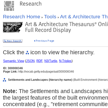
Research Home
Tools
Art & Architecture 
Click the
icon to view the hierarchy.
Semantic View
(
JSON
,
RDF
,
N3/Turtle
,
N-Triples
)
ID: 300008346
Page Link:
http://vocab.getty.edu/page/aat/300008346
Settlements and Landscapes (hierarchy name)
(Built Environment (hierar
Note:
The Settlements and Landscapes hie
the largest features of the built environmen
concentrated (e.g., "retirement communities