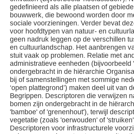
gedefinieerd als alle plaatsen of gebied
bouwwerk, die bewoond worden door m
sociale voorzieningen. Verder bevat dez
voor hoofdtypen van natuur- en cultuur
geen nadruk leggen op de verschillen tu
en cultuurlandschap. Het aanbrengen va
stuit vaak op problemen. Relatie met an
administratieve eenheden (bijvoorbeeld 'l
ondergebracht in de hiërarchie Organisat
bij of samenstellingen met sommige nede
‘open plattegrond’) maken deel uit van d
Begrippen. Descriptoren die verwijzen n
bomen zijn ondergebracht in de hiërarch
'bamboe' of 'grenenhout'), terwijl descr
vegetatie (zoals 'oerwouden' of 'struiken')
Descriptoren voor infrastructurele voor