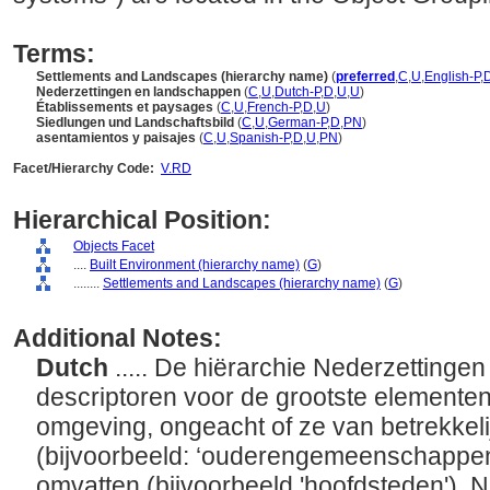
Terms:
Settlements and Landscapes (hierarchy name)
(
preferred
,
C
,
U
,
English-P
,
Nederzettingen en landschappen
(
C
,
U
,
Dutch-P
,
D
,
U
,
U
)
Établissements et paysages
(
C
,
U
,
French-P
,
D
,
U
)
Siedlungen und Landschaftsbild
(
C
,
U
,
German-P
,
D
,
PN
)
asentamientos y paisajes
(
C
,
U
,
Spanish-P
,
D
,
U
,
PN
)
Facet/Hierarchy Code:
V.RD
Hierarchical Position:
Objects Facet
....
Built Environment (hierarchy name)
(
G
)
........
Settlements and Landscapes (hierarchy name)
(
G
)
Additional Notes:
Dutch
..... De hiërarchie Nederzetting
descriptoren voor de grootste element
omgeving, ongeacht of ze van betrekkelij
(bijvoorbeeld: ‘ouderengemeenschappen'
omvatten (bijvoorbeeld 'hoofdsteden'). 