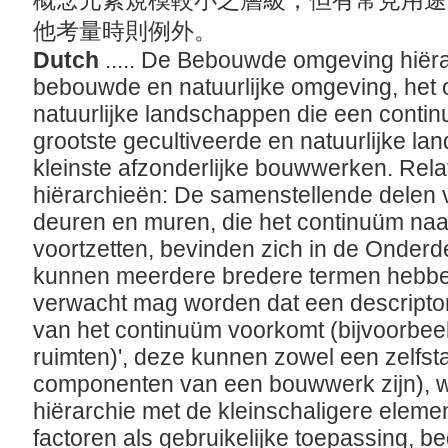
概念元素規模較小之層級，但有常見用途
他考量時則例外。
Dutch
..... De Bebouwde omgeving hiër
bebouwde en natuurlijke omgeving, he
natuurlijke landschappen die een conti
grootste gecultiveerde en natuurlijke la
kleinste afzonderlijke bouwwerken. Rela
hiërarchieën: De samenstellende delen
deuren en muren, die het continuüm naa
voortzetten, bevinden zich in de Onderd
kunnen meerdere bredere termen hebben
verwacht mag worden dat een descripto
van het continuüm voorkomt (bijvoorbeel
ruimten)', deze kunnen zowel een zelfs
componenten van een bouwwerk zijn), 
hiërarchie met de kleinschaligere elemen
factoren als gebruikelijke toepassing, be