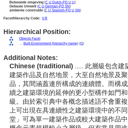
Bebouwde omgeving
(
C
,
U
,
Dutch-P
,
D
,
U
,
U
)
Gebaute Umwelt
(
C
,
U
,
German-P
,
D
,
SN
)
ambiente construido
(
C
,
U
,
Spanish-P
,
D
,
U
,
SN
)
Facet/Hierarchy Code:
V.R
Hierarchical Position:
Objects Facet
....
Built Environment (hierarchy name)
(
G
)
Additional Notes:
Chinese (traditional)
..... 此層級
建築作品及自然地景，大至自然地景及聚
品，其間涵蓋連所構成的連續體。而構成
續之建築環境的延伸的更小型構件如門和
級。由於索引典中各概念描述語不會重複
上可出現在具連續性之建築環境中的不同
堂」可為單一建築作品或較大建築作品中