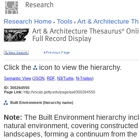
Research Home
Tools
Art & Architecture 
Click the
icon to view the hierarchy.
Semantic View
(
JSON
,
RDF
,
N3/Turtle
,
N-Triples
)
ID: 300264550
Page Link:
http://vocab.getty.edu/page/aat/300264550
Built Environment (hierarchy name)
Note:
The Built Environment hierarchy incl
natural environment, covering constructed
landscapes, forming a continuum from the 