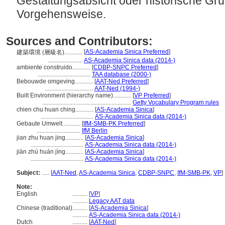
Gestaltungsabsicht oder historische Gr
Vorgehensweise.
Sources and Contributors:
[
AS-Academia Sinica Preferred
]
建築環境 (層級名)............
.......................
AS-Academia Sinica data (2014-)
ambiente construido............
[
CDBP-SNPC Preferred
]
...................................
TAA database (2000-)
Bebouwde omgeving............
[
AAT-Ned Preferred
]
................................
AAT-Ned (1994-)
Built Environment (hierarchy name)............
[
VP Preferred
]
...........................................................
Getty Vocabulary Program rules
chien chu huan ching............
[
AS-Academia Sinica
]
...................................
AS-Academia Sinica data (2014-)
Gebaute Umwelt............
[
IfM-SMB-PK Preferred
]
.............................
IfM Berlin
jian zhu huan jing............
[
AS-Academia Sinica
]
...................................
AS-Academia Sinica data (2014-)
jiàn zhú huán jìng............
[
AS-Academia Sinica
]
...................................
AS-Academia Sinica data (2014-)
Subject:
.....
[
AAT-Ned
,
AS-Academia Sinica
,
CDBP-SNPC
,
IfM-SMB-PK
,
VP
]
Note:
English
..........
[
VP
]
..........
Legacy AAT data
Chinese (traditional)
..........
[
AS-Academia Sinica
]
..........
AS-Academia Sinica data (2014-)
Dutch
..........
[
AAT-Ned
]