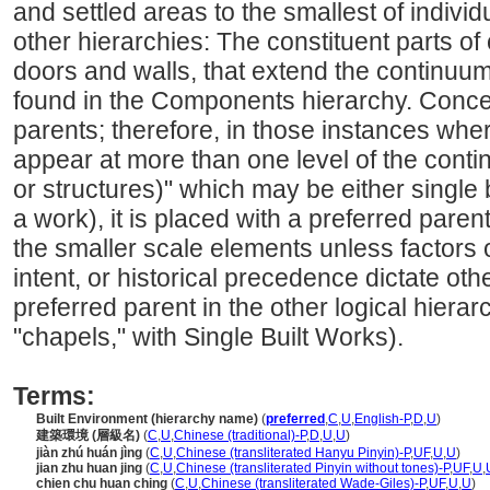
and settled areas to the smallest of individ
other hierarchies: The constituent parts o
doors and walls, that extend the continuum
found in the Components hierarchy. Conce
parents; therefore, in those instances whe
appear at more than one level of the conti
or structures)" which may be either single
a work), it is placed with a preferred paren
the smaller scale elements unless factor
intent, or historical precedence dictate oth
preferred parent in the other logical hierarc
"chapels," with Single Built Works).
Terms:
Built Environment (hierarchy name)
(
preferred
,
C
,
U
,
English-P
,
D
,
U
)
建築環境 (層級名)
(
C
,
U
,
Chinese (traditional)-P
,
D
,
U
,
U
)
jiàn zhú huán jìng
(
C
,
U
,
Chinese (transliterated Hanyu Pinyin)-P
,
UF
,
U
,
U
)
jian zhu huan jing
(
C
,
U
,
Chinese (transliterated Pinyin without tones)-P
,
UF
,
U
,
chien chu huan ching
(
C
,
U
,
Chinese (transliterated Wade-Giles)-P
,
UF
,
U
,
U
)