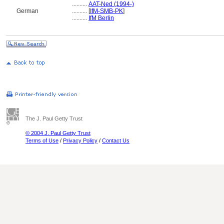
..........
AAT-Ned (1994-)
German
..........
[
IfM-SMB-PK
]
..........
IfM Berlin
The J. Paul Getty Trust
© 2004 J. Paul Getty Trust
Terms of Use
/
Privacy Policy
/
Contact Us