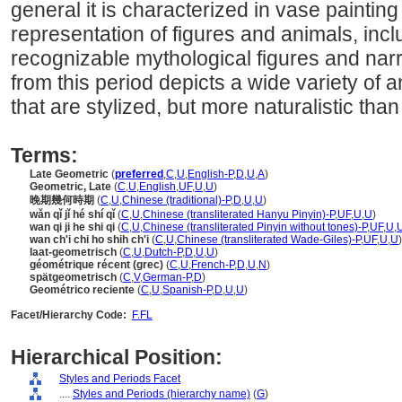
general it is characterized in vase painting
representation of figures and animals, incl
recognizable mythological figures and nar
from this period depicts a wide variety of
that are stylized, but more naturalistic than 
Terms:
Late Geometric
(
preferred
,
C
,
U
,
English-P
,
D
,
U
,
A
)
Geometric, Late
(
C
,
U
,
English
,
UF
,
U
,
U
)
晚期幾何時期
(
C
,
U
,
Chinese (traditional)-P
,
D
,
U
,
U
)
wǎn qǐ jǐ hé shí qǐ
(
C
,
U
,
Chinese (transliterated Hanyu Pinyin)-P
,
UF
,
U
,
U
)
wan qi ji he shi qi
(
C
,
U
,
Chinese (transliterated Pinyin without tones)-P
,
UF
,
U
,
wan ch'i chi ho shih ch'i
(
C
,
U
,
Chinese (transliterated Wade-Giles)-P
,
UF
,
U
,
U
)
laat-geometrisch
(
C
,
U
,
Dutch-P
,
D
,
U
,
U
)
géométrique récent (grec)
(
C
,
U
,
French-P
,
D
,
U
,
N
)
spätgeometrisch
(
C
,
V
,
German-P
,
D
)
Geométrico reciente
(
C
,
U
,
Spanish-P
,
D
,
U
,
U
)
Facet/Hierarchy Code:
F.FL
Hierarchical Position:
Styles and Periods Facet
....
Styles and Periods (hierarchy name)
(
G
)