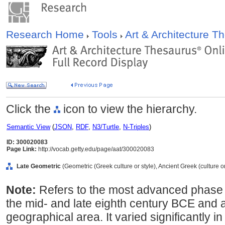
Research Home
Tools
Art & Architecture 
Click the
icon to view the hierarchy.
Semantic View
(
JSON
,
RDF
,
N3/Turtle
,
N-Triples
)
ID: 300020083
Page Link:
http://vocab.getty.edu/page/aat/300020083
Late Geometric
(Geometric (Greek culture or style), Ancient Greek (culture or
Note:
Refers to the most advanced phase o
the mid- and late eighth century BCE and 
geographical area. It varied significantly in 