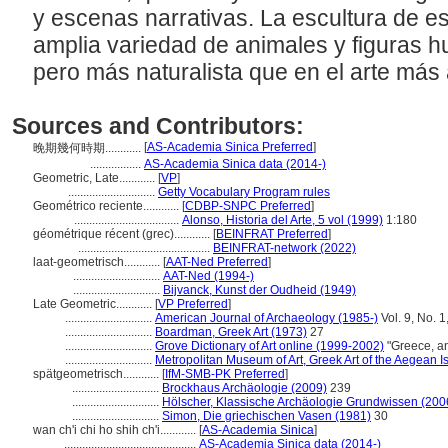
y escenas narrativas. La escultura de e
amplia variedad de animales y figuras h
pero más naturalista que en el arte más
Sources and Contributors:
[
AS-Academia Sinica Preferred
]
晚期幾何時期............
.................
AS-Academia Sinica data (2014-)
Geometric, Late............
[
VP
]
.............................
Getty Vocabulary Program rules
Geométrico reciente............
[
CDBP-SNPC Preferred
]
...................................
Alonso, Historia del Arte, 5 vol (1999)
1:180
géométrique récent (grec)............
[
BEINFRAT Preferred
]
............................................
BEINFRAT-network (2022)
laat-geometrisch............
[
AAT-Ned Preferred
]
.............................
AAT-Ned (1994-)
.............................
Bijvanck, Kunst der Oudheid (1949)
Late Geometric............
[
VP Preferred
]
.............................
American Journal of Archaeology (1985-)
Vol. 9, No. 1
.............................
Boardman, Greek Art (1973)
27
.............................
Grove Dictionary of Art online (1999-2002)
"Greece, an
.............................
Metropolitan Museum of Art, Greek Art of the Aegean I
spätgeometrisch............
[
IfM-SMB-PK Preferred
]
.............................
Brockhaus Archäologie (2009)
239
.............................
Hölscher, Klassische Archäologie Grundwissen (200
.............................
Simon, Die griechischen Vasen (1981)
30
wan ch'i chi ho shih ch'i............
[
AS-Academia Sinica
]
............................................
AS-Academia Sinica data (2014-)