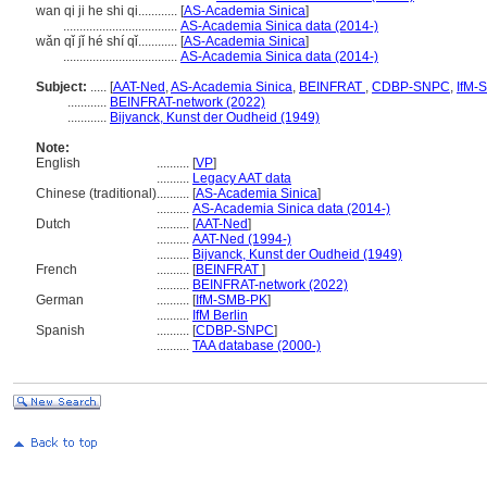
wan qi ji he shi qi............
[
AS-Academia Sinica
]
...................................
AS-Academia Sinica data (2014-)
wǎn qǐ jǐ hé shí qǐ............
[
AS-Academia Sinica
]
...................................
AS-Academia Sinica data (2014-)
Subject:
.....
[
AAT-Ned
,
AS-Academia Sinica
,
BEINFRAT
,
CDBP-SNPC
,
IfM-
............
BEINFRAT-network (2022)
............
Bijvanck, Kunst der Oudheid (1949)
Note:
English
..........
[
VP
]
..........
Legacy AAT data
Chinese (traditional)
..........
[
AS-Academia Sinica
]
..........
AS-Academia Sinica data (2014-)
Dutch
..........
[
AAT-Ned
]
..........
AAT-Ned (1994-)
..........
Bijvanck, Kunst der Oudheid (1949)
French
..........
[
BEINFRAT
]
..........
BEINFRAT-network (2022)
German
..........
[
IfM-SMB-PK
]
..........
IfM Berlin
Spanish
..........
[
CDBP-SNPC
]
..........
TAA database (2000-)