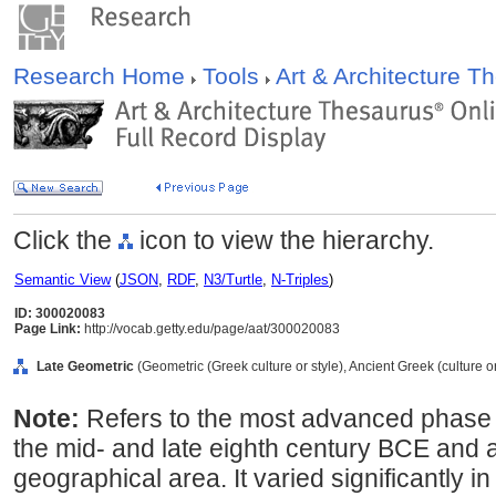
Research Home
Tools
Art & Architecture 
Click the
icon to view the hierarchy.
Semantic View
(
JSON
,
RDF
,
N3/Turtle
,
N-Triples
)
ID: 300020083
Page Link:
http://vocab.getty.edu/page/aat/300020083
Late Geometric
(Geometric (Greek culture or style), Ancient Greek (culture or
Note:
Refers to the most advanced phase o
the mid- and late eighth century BCE and 
geographical area. It varied significantly in 