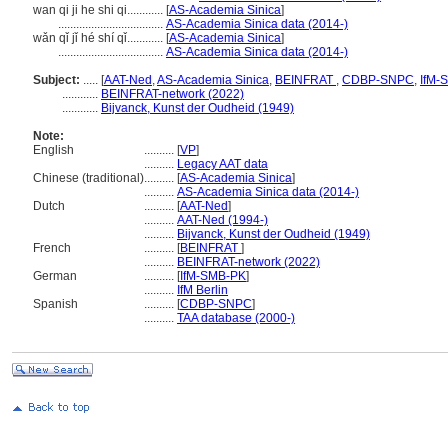
wan qi ji he shi qi............
[
AS-Academia Sinica
]
...................................
AS-Academia Sinica data (2014-)
wǎn qǐ jǐ hé shí qǐ............
[
AS-Academia Sinica
]
...................................
AS-Academia Sinica data (2014-)
Subject:
.....
[
AAT-Ned
,
AS-Academia Sinica
,
BEINFRAT
,
CDBP-SNPC
,
IfM-
............
BEINFRAT-network (2022)
............
Bijvanck, Kunst der Oudheid (1949)
Note:
English
..........
[
VP
]
..........
Legacy AAT data
Chinese (traditional)
..........
[
AS-Academia Sinica
]
..........
AS-Academia Sinica data (2014-)
Dutch
..........
[
AAT-Ned
]
..........
AAT-Ned (1994-)
..........
Bijvanck, Kunst der Oudheid (1949)
French
..........
[
BEINFRAT
]
..........
BEINFRAT-network (2022)
German
..........
[
IfM-SMB-PK
]
..........
IfM Berlin
Spanish
..........
[
CDBP-SNPC
]
..........
TAA database (2000-)