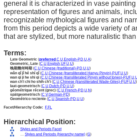
general it is characterized in vase painting
representation of figures and animals, incl
recognizable mythological figures and nar
from this period depicts a wide variety of
that are stylized, but more naturalistic than 
Terms:
Late Geometric
(
preferred
,
C
,
U
,
English-P
,
D
,
U
,
A
)
Geometric, Late
(
C
,
U
,
English
,
UF
,
U
,
U
)
晚期幾何時期
(
C
,
U
,
Chinese (traditional)-P
,
D
,
U
,
U
)
wǎn qǐ jǐ hé shí qǐ
(
C
,
U
,
Chinese (transliterated Hanyu Pinyin)-P
,
UF
,
U
,
U
)
wan qi ji he shi qi
(
C
,
U
,
Chinese (transliterated Pinyin without tones)-P
,
UF
,
U
,
wan ch'i chi ho shih ch'i
(
C
,
U
,
Chinese (transliterated Wade-Giles)-P
,
UF
,
U
,
U
)
laat-geometrisch
(
C
,
U
,
Dutch-P
,
D
,
U
,
U
)
géométrique récent (grec)
(
C
,
U
,
French-P
,
D
,
U
,
N
)
spätgeometrisch
(
C
,
V
,
German-P
,
D
)
Geométrico reciente
(
C
,
U
,
Spanish-P
,
D
,
U
,
U
)
Facet/Hierarchy Code:
F.FL
Hierarchical Position:
Styles and Periods Facet
....
Styles and Periods (hierarchy name)
(
G
)