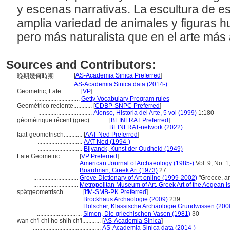
y escenas narrativas. La escultura de e
amplia variedad de animales y figuras h
pero más naturalista que en el arte más
Sources and Contributors:
[
AS-Academia Sinica Preferred
]
晚期幾何時期............
.................
AS-Academia Sinica data (2014-)
Geometric, Late............
[
VP
]
.............................
Getty Vocabulary Program rules
Geométrico reciente............
[
CDBP-SNPC Preferred
]
...................................
Alonso, Historia del Arte, 5 vol (1999)
1:180
géométrique récent (grec)............
[
BEINFRAT Preferred
]
............................................
BEINFRAT-network (2022)
laat-geometrisch............
[
AAT-Ned Preferred
]
.............................
AAT-Ned (1994-)
.............................
Bijvanck, Kunst der Oudheid (1949)
Late Geometric............
[
VP Preferred
]
.............................
American Journal of Archaeology (1985-)
Vol. 9, No. 1
.............................
Boardman, Greek Art (1973)
27
.............................
Grove Dictionary of Art online (1999-2002)
"Greece, an
.............................
Metropolitan Museum of Art, Greek Art of the Aegean I
spätgeometrisch............
[
IfM-SMB-PK Preferred
]
.............................
Brockhaus Archäologie (2009)
239
.............................
Hölscher, Klassische Archäologie Grundwissen (200
.............................
Simon, Die griechischen Vasen (1981)
30
wan ch'i chi ho shih ch'i............
[
AS-Academia Sinica
]
............................................
AS-Academia Sinica data (2014-)