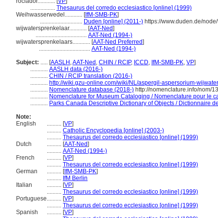
rociador............
[
VP
]
.................
Thesaurus del corredo ecclesiastico [online] (1999)
Weihwasserwedel............
[
IfM-SMB-PK
]
.............................
Duden [online] (2011-)
https://www.duden.de/node/
wijwatersprenkelaar............
[
AAT-Ned
]
...................................
AAT-Ned (1994-)
wijwatersprenkelaars............
[
AAT-Ned Preferred
]
...................................
AAT-Ned (1994-)
Subject:
.....
[
AASLH
,
AAT-Ned
,
CHIN / RCIP
,
ICCD
,
IfM-SMB-PK
,
VP
]
............
AASLH data (2016-)
............
CHIN / RCIP translation (2016-)
............
http://wiki.gzu-online.com/wiki/NL/aspergil-aspersorium-wijwat
............
Nomenclature database (2018-)
http://nomenclature.info/nom/
............
Nomenclature for Museum Cataloging / Nomenclature pour le cat
............
Parks Canada Descriptive Dictionary of Objects / Dictionnaire des
Note:
English
..........
[
VP
]
..........
Catholic Encyclopedia [online] (2003-)
..........
Thesaurus del corredo ecclesiastico [online] (1999)
Dutch
..........
[
AAT-Ned
]
..........
AAT-Ned (1994-)
French
..........
[
VP
]
..........
Thesaurus del corredo ecclesiastico [online] (1999)
German
..........
[
IfM-SMB-PK
]
..........
IfM Berlin
Italian
..........
[
VP
]
..........
Thesaurus del corredo ecclesiastico [online] (1999)
Portuguese
..........
[
VP
]
..........
Thesaurus del corredo ecclesiastico [online] (1999)
Spanish
..........
[
VP
]