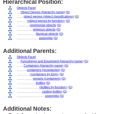
Hierarchical Position:
Objects Facet
....
Object Genres (hierarchy name)
(
G
)
........
object genres (object classifications)
(
G
)
............
<object genres by function>
(
G
)
................
ceremonial objects
(
G
)
....................
religious objects
(
G
)
........................
liturgical objects
(
G
)
............................
aspergilla
(
G
)
Additional Parents:
Objects Facet
....
Furnishings and Equipment (hierarchy name)
(
G
)
........
Containers (hierarchy name)
(
G
)
............
containers (receptacles)
(
G
)
................
<containers by form>
(
G
)
....................
vessels (containers)
(
G
)
........................
bottles
(
G
)
............................
<bottles by function>
(
G
)
................................
casting bottles
(
G
)
....................................
aspergilla
(
G
)
Additional Notes: