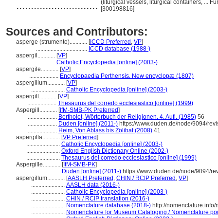
............................
(liturgical vessels, liturgical containers, ..
[300198816]
Sources and Contributors:
asperge (strumento)............
[
ICCD Preferred
,
VP
]
...................................
ICCD database (1988-)
aspergil............
[
VP
]
.................
Catholic Encyclopedia [online] (2003-)
aspergile............
[
VP
]
....................
Encyclopaedia Perthensis. New encyclopæ (1807)
aspergilium............
[
VP
]
.......................
Catholic Encyclopedia [online] (2003-)
aspergill............
[
VP
]
....................
Thesaurus del corredo ecclesiastico [online] (1999)
Aspergill............
[
IfM-SMB-PK Preferred
]
....................
Bertholet, Wörterbuch der Religionen. 4. Aufl. (1985)
56
....................
Duden [online] (2011-)
https://www.duden.de/node/9094/rev
....................
Heim, Von Ablass bis Zölibat (2008)
41
aspergilla............
[
VP Preferred
]
.......................
Catholic Encyclopedia [online] (2003-)
.......................
Oxford English Dictionary Online (2002-)
.......................
Thesaurus del corredo ecclesiastico [online] (1999)
Aspergille............
[
IfM-SMB-PK
]
.......................
Duden [online] (2011-)
https://www.duden.de/node/9094/re
aspergillum............
[
AASLH Preferred
,
CHIN / RCIP Preferred
,
VP
]
.......................
AASLH data (2016-)
.......................
Catholic Encyclopedia [online] (2003-)
.......................
CHIN / RCIP translation (2016-)
.......................
Nomenclature database (2018-)
http://nomenclature.inf
.......................
Nomenclature for Museum Cataloging / Nomenclature pour 