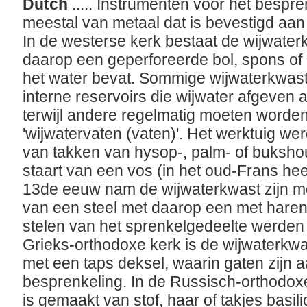
Dutch
..... Instrumenten voor het bespr
meestal van metaal dat is bevestigd aan
In de westerse kerk bestaat de wijwaterk
daarop een geperforeerde bol, spons of b
het water bevat. Sommige wijwaterkwas
interne reservoirs die wijwater afgeven
terwijl andere regelmatig moeten word
'wijwatervaten (vaten)'. Het werktuig we
van takken van hysop-, palm- of bukshou
staart van een vos (in het oud-Frans heet
13de eeuw nam de wijwaterkwast zijn 
van een steel met daarop een met hare
stelen van het sprenkelgedeelte werden z
Grieks-orthodoxe kerk is de wijwaterkw
met een taps deksel, waarin gaten zijn 
besprenkeling. In de Russisch-orthodoxe
is gemaakt van stof, haar of takjes basil