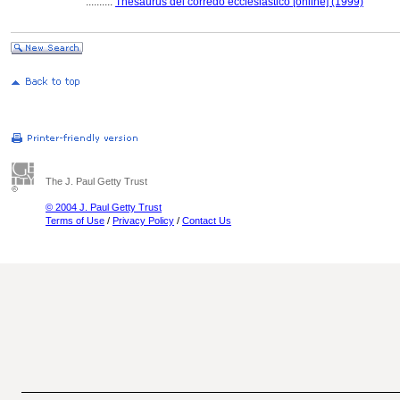
..........
Thesaurus del corredo ecclesiastico [online] (1999)
The J. Paul Getty Trust
© 2004 J. Paul Getty Trust
Terms of Use
/
Privacy Policy
/
Contact Us