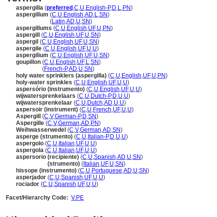
aspergilla
(
preferred
,
C
,
U
,
English-P
,
D
,
L
,
PN
)
aspergillum
(
C
,
U
,
English
,
AD
,
L
,
SN
)
aspergillum
(
Latin
,
AD
,
U
,
SN
)
aspergillums
(
C
,
U
,
English
,
UF
,
U
,
PN
)
aspergill
(
C
,
U
,
English
,
UF
,
U
,
SN
)
aspergil
(
C
,
U
,
English
,
UF
,
U
,
SN
)
aspergile
(
C
,
U
,
English
,
UF
,
U
,
U
)
aspergilium
(
C
,
U
,
English
,
UF
,
U
,
SN
)
goupillon
(
C
,
U
,
English
,
UF
,
L
,
SN
)
goupillon
(
French-P
,
AD
,
U
,
SN
)
holy water sprinklers (aspergilla)
(
C
,
U
,
English
,
UF
,
U
,
PN
)
holy-water sprinkles
(
C
,
U
,
English
,
UF
,
U
,
U
)
aspersório (instrumento)
(
C
,
U
,
English
,
UF
,
U
,
U
)
wijwatersprenkelaars
(
C
,
U
,
Dutch-P
,
D
,
U
,
U
)
wijwatersprenkelaar
(
C
,
U
,
Dutch
,
AD
,
U
,
U
)
aspersoir (instrument)
(
C
,
U
,
French
,
UF
,
U
,
U
)
Aspergill
(
C
,
V
,
German-P
,
D
,
SN
)
Aspergille
(
C
,
V
,
German
,
AD
,
PN
)
Weihwasserwedel
(
C
,
V
,
German
,
AD
,
SN
)
asperge (strumento)
(
C
,
U
,
Italian-P
,
D
,
U
,
U
)
aspergolo
(
C
,
U
,
Italian
,
UF
,
U
,
U
)
aspergola
(
C
,
U
,
Italian
,
UF
,
U
,
U
)
aspersorio (recipiente)
(
C
,
U
,
Spanish
,
AD
,
U
,
SN
)
aspersorio
(strumento)
(
Italian
,
UF
,
U
,
SN
)
hissope (instrumento)
(
C
,
U
,
Portuguese
,
AD
,
U
,
SN
)
asperjador
(
C
,
U
,
Spanish
,
UF
,
U
,
U
)
rociador
(
C
,
U
,
Spanish
,
UF
,
U
,
U
)
Facet/Hierarchy Code:
V.PE