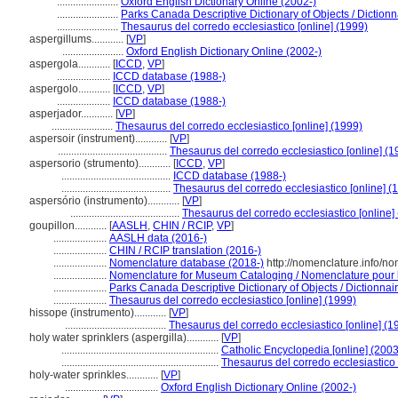
.......................
Oxford English Dictionary Online (2002-)
.......................
Parks Canada Descriptive Dictionary of Objects / Dictionna
.......................
Thesaurus del corredo ecclesiastico [online] (1999)
aspergillums............
[
VP
]
.......................
Oxford English Dictionary Online (2002-)
aspergola............
[
ICCD
,
VP
]
....................
ICCD database (1988-)
aspergolo............
[
ICCD
,
VP
]
....................
ICCD database (1988-)
asperjador............
[
VP
]
.......................
Thesaurus del corredo ecclesiastico [online] (1999)
aspersoir (instrument)............
[
VP
]
.........................................
Thesaurus del corredo ecclesiastico [online] (1
aspersorio (strumento)............
[
ICCD
,
VP
]
.........................................
ICCD database (1988-)
.........................................
Thesaurus del corredo ecclesiastico [online] (
aspersório (instrumento)............
[
VP
]
.........................................
Thesaurus del corredo ecclesiastico [online]
goupillon............
[
AASLH
,
CHIN / RCIP
,
VP
]
....................
AASLH data (2016-)
....................
CHIN / RCIP translation (2016-)
....................
Nomenclature database (2018-)
http://nomenclature.info/
....................
Nomenclature for Museum Cataloging / Nomenclature pour le
....................
Parks Canada Descriptive Dictionary of Objects / Dictionnaire
....................
Thesaurus del corredo ecclesiastico [online] (1999)
hissope (instrumento)............
[
VP
]
......................................
Thesaurus del corredo ecclesiastico [online] (1
holy water sprinklers (aspergilla)............
[
VP
]
...........................................................
Catholic Encyclopedia [online] (2003
...........................................................
Thesaurus del corredo ecclesiastico 
holy-water sprinkles............
[
VP
]
...................................
Oxford English Dictionary Online (2002-)