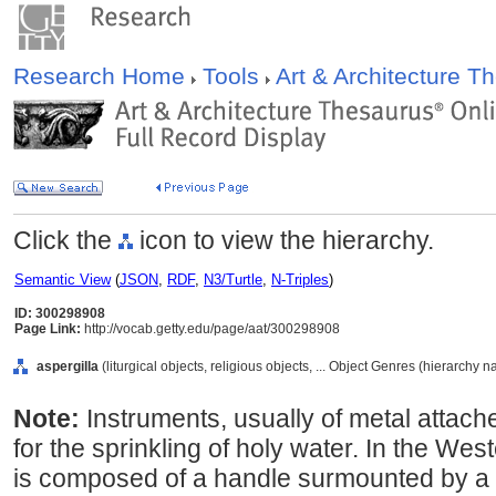
Research Home
Tools
Art & Architecture 
Click the
icon to view the hierarchy.
Semantic View
(
JSON
,
RDF
,
N3/Turtle
,
N-Triples
)
ID: 300298908
Page Link:
http://vocab.getty.edu/page/aat/300298908
aspergilla
(liturgical objects, religious objects, ... Object Genres (hierarchy 
Note:
Instruments, usually of metal attach
for the sprinkling of holy water. In the We
is composed of a handle surmounted by a p