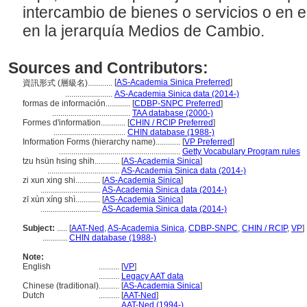
intercambio de bienes o servicios o en 
en la jerarquía Medios de Cambio.
Sources and Contributors:
[
AS-Academia Sinica Preferred
]
資訊形式 (層級名)............
.......................
AS-Academia Sinica data (2014-)
formas de información............
[
CDBP-SNPC Preferred
]
......................................
TAA database (2000-)
Formes d'information............
[
CHIN / RCIP Preferred
]
...................................
CHIN database (1988-)
Information Forms (hierarchy name)............
[
VP Preferred
]
...........................................................
Getty Vocabulary Program rules
tzu hsün hsing shih............
[
AS-Academia Sinica
]
...................................
AS-Academia Sinica data (2014-)
zi xun xing shi............
[
AS-Academia Sinica
]
.............................
AS-Academia Sinica data (2014-)
zī xùn xíng shì............
[
AS-Academia Sinica
]
.............................
AS-Academia Sinica data (2014-)
Subject:
.....
[
AAT-Ned
,
AS-Academia Sinica
,
CDBP-SNPC
,
CHIN / RCIP
,
VP
]
............
CHIN database (1988-)
Note:
English
..........
[
VP
]
..........
Legacy AAT data
Chinese (traditional)
..........
[
AS-Academia Sinica
]
Dutch
..........
[
AAT-Ned
]
..........
AAT-Ned (1994-)