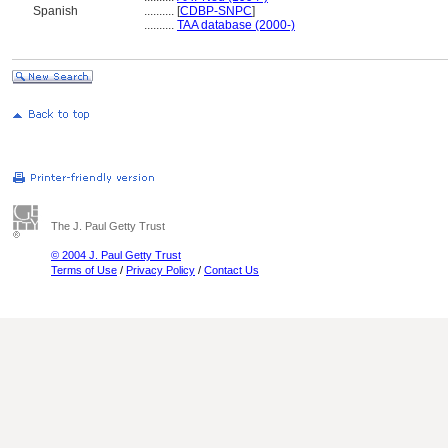
Spanish
..........
[
CDBP-SNPC
]
..........
TAA database (2000-)
The J. Paul Getty Trust
© 2004 J. Paul Getty Trust
Terms of Use
/
Privacy Policy
/
Contact Us