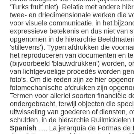
‘Turks fruit’ niet). Relatie met andere hi
twee- en driedimensionale werken die vo
voor visuele communicatie, in het bijzo
expressieve betekenis en dus niet van sp
opgenomen in de hiërarchie Beeldmateri
'stillevens'). Typen afdrukken die voorn
het reproduceren van documenten en te
(bijvoorbeeld 'blauwdrukken') worden, o
van lichtgevoelige procedés worden gem
foto's. Om die reden zijn ze hier opgenom
fotomechanische afdrukken zijn opgeno
Termen voor allerlei soorten financiële 
ondergebracht, terwijl objecten die speci
uitwisseling van goederen of diensten, of
schulden, in de hiërarchie Ruilmiddelen 
Spanish
..... La jerarquía de Formas de