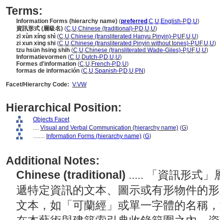
Terms:
Information Forms (hierarchy name)
(
preferred
,
C
,
U
,
English-P
,
D
,
U
)
資訊形式 (層級名)
(
C
,
U
,
Chinese (traditional)-P
,
D
,
U
,
U
)
zī xùn xíng shì
(
C
,
U
,
Chinese (transliterated Hanyu Pinyin)-P
,
UF
,
U
,
U
)
zi xun xing shi
(
C
,
U
,
Chinese (transliterated Pinyin without tones)-P
,
UF
,
U
,
U
)
tzu hsün hsing shih
(
C
,
U
,
Chinese (transliterated Wade-Giles)-P
,
UF
,
U
,
U
)
Informatievormen
(
C
,
U
,
Dutch-P
,
D
,
U
,
U
)
Formes d'information
(
C
,
U
,
French-P
,
D
,
U
)
formas de información
(
C
,
U
,
Spanish-P
,
D
,
U
,
PN
)
Facet/Hierarchy Code:
V.VW
Hierarchical Position:
Objects Facet
....
Visual and Verbal Communication (hierarchy name)
(
G
)
........
Information Forms (hierarchy name)
(
G
)
Additional Notes:
Chinese (traditional)
..... 「資訊
遞特定資訊的文本、圖示或有形物件的形
文本，如「可蘭經」或單一字體的名稱，如