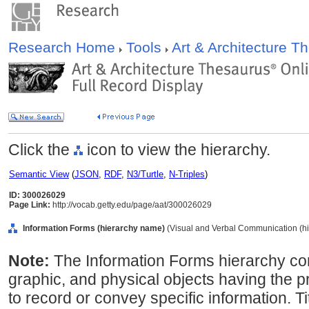
Research Home
Tools
Art & Architecture 
Click the
icon to view the hierarchy.
Semantic View
(
JSON
,
RDF
,
N3/Turtle
,
N-Triples
)
ID: 300026029
Page Link:
http://vocab.getty.edu/page/aat/300026029
Information Forms (hierarchy name)
(Visual and Verbal Communication (h
Note:
The Information Forms hierarchy cont
graphic, and physical objects having the p
to record or convey specific information. Tit