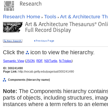
Research Home
Tools
Art & Architecture 
Click the
icon to view the hierarchy.
Semantic View
(
JSON
,
RDF
,
N3/Turtle
,
N-Triples
)
ID: 300241490
Page Link:
http://vocab.getty.edu/page/aat/300241490
Components (hierarchy name)
Note:
The Components hierarchy contains 
parts of objects, including structures, imag
instances where a term refers to an elem