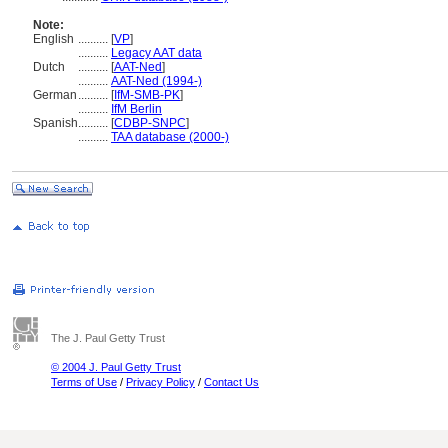
Note:
English
..........
[
VP
]
..........
Legacy AAT data
Dutch
..........
[
AAT-Ned
]
..........
AAT-Ned (1994-)
German
..........
[
IfM-SMB-PK
]
..........
IfM Berlin
Spanish
..........
[
CDBP-SNPC
]
..........
TAA database (2000-)
The J. Paul Getty Trust
© 2004 J. Paul Getty Trust
Terms of Use
/
Privacy Policy
/
Contact Us