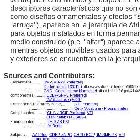
descriptores característicos que no so
como diseños ornamentales y efectos físic
"arruga"), aparece en la jerarquia de Atr
para objetos instalados en forma perman
medio construído (p.e. "altar") aparec
mientras objetos movibles usados para 
y exteriores se encuentran en la jerarqui
Sources and Contributors:
Bestandteile............
[
IfM-SMB-PK Preferred
]
.......................
Duden [online] (2011-)
http://www.duden.de/node/695979
.......................
GND - Gemeinsame Normdatei
http://d-nb.info/gnd/414
componentes............
[
CDBP-SNPC Preferred
]
.......................
TAA database (2000-)
Components (hierarchy name)............
[
VP Preferred
]
...............................................
Getty Vocabulary Program rules
Composantes............
[
CHIN / RCIP Preferred
,
VP
]
.......................
CHIN database (1988-)
Komponenten............
[
IfM-SMB-PK
]
.......................
IfM Berlin
Subject:
.....
[
AAT-Ned
,
CDBP-SNPC
,
CHIN / RCIP
,
IfM-SMB-PK
,
VP
]
............
CHIN database (1988-)