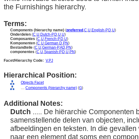
the Furnishings hierarchy.
Terms:
Components (hierarchy name)
(
preferred
,
C
,
U
,
English-P
,
D
,
U
)
Onderdelen
(
C
,
U
,
Dutch-P
,
D
,
U
,
U
)
Composantes
(
C
,
U
,
French-P
,
D
,
U
)
Komponenten
(
C
,
U
,
German
,
D
,
PN
)
Bestandteile
(
C
,
U
,
German-P
,
AD
,
PN
)
componentes
(
C
,
U
,
Spanish-P
,
D
,
U
,
PN
)
Facet/Hierarchy Code:
V.PJ
Hierarchical Position:
Objects Facet
....
Components (hierarchy name)
(
G
)
Additional Notes:
Dutch
..... De hiërarchie Componenten 
samenstellende delen van objecten, inclu
afbeeldingen en teksten. In die gevallen
naar een element dat soms een compone