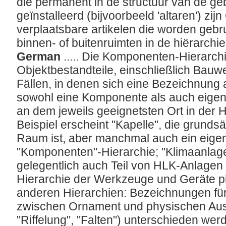
die permanent in de structuur van de g
geïnstalleerd (bijvoorbeeld 'altaren') zij
verplaatsbare artikelen die worden gebru
binnen- of buitenruimten in de hiërarchi
German
..... Die Komponenten-Hierarchi
Objektbestandteile, einschließlich Bauwe
Fällen, in denen sich eine Bezeichnung 
sowohl eine Komponente als auch eigens
an dem jeweils geeignetsten Ort in der H
Beispiel erscheint "Kapelle", die grunds
Raum ist, aber manchmal auch ein eige
"Komponenten"-Hierarchie; "Klimaanlage
gelegentlich auch Teil von HLK-Anlagen
Hierarchie der Werkzeuge und Geräte pla
anderen Hierarchien: Bezeichnungen für
zwischen Ornament und physischen Auss
"Riffelung", "Falten") unterschieden wer