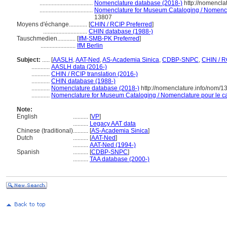
...................................
Nomenclature database (2018-)
http://nomencla
...................................
Nomenclature for Museum Cataloging / Nomenclat
13807
Moyens d'échange............
[
CHIN / RCIP Preferred
]
.............................
CHIN database (1988-)
Tauschmedien............
[
IfM-SMB-PK Preferred
]
.......................
IfM Berlin
Subject:
.....
[
AASLH
,
AAT-Ned
,
AS-Academia Sinica
,
CDBP-SNPC
,
CHIN / R
............
AASLH data (2016-)
............
CHIN / RCIP translation (2016-)
............
CHIN database (1988-)
............
Nomenclature database (2018-)
http://nomenclature.info/nom/
............
Nomenclature for Museum Cataloging / Nomenclature pour le cat
Note:
English
..........
[
VP
]
..........
Legacy AAT data
Chinese (traditional)
..........
[
AS-Academia Sinica
]
Dutch
..........
[
AAT-Ned
]
..........
AAT-Ned (1994-)
Spanish
..........
[
CDBP-SNPC
]
..........
TAA database (2000-)