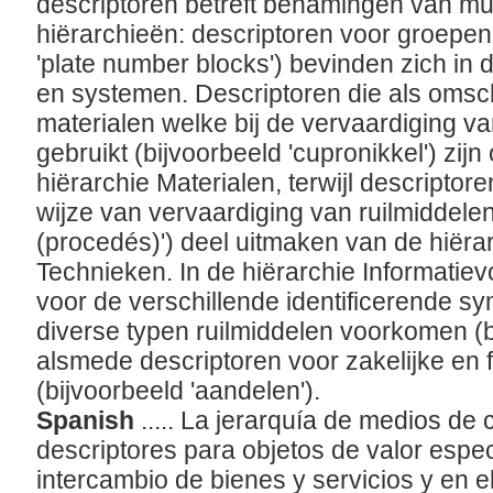
descriptoren betreft benamingen van mu
hiërarchieën: descriptoren voor groepen
'plate number blocks') bevinden zich in
en systemen. Descriptoren die als omsch
materialen welke bij de vervaardiging v
gebruikt (bijvoorbeeld 'cupronikkel') zij
hiërarchie Materialen, terwijl descriptor
wijze van vervaardiging van ruilmiddele
(procedés)') deel uitmaken van de hiër
Technieken. In de hiërarchie Informatie
voor de verschillende identificerende sy
diverse typen ruilmiddelen voorkomen (b
alsmede descriptoren voor zakelijke en 
(bijvoorbeeld 'aandelen').
Spanish
..... La jerarquía de medios de
descriptores para objetos de valor espec
intercambio de bienes y servicios y en 