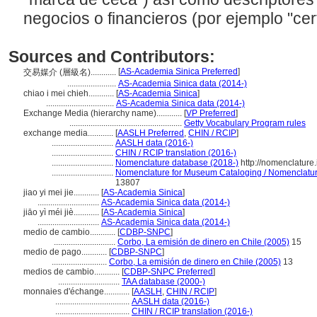
negocios o financieros (por ejemplo "cer
Sources and Contributors:
[
AS-Academia Sinica Preferred
]
交易媒介 (層級名)............
.......................
AS-Academia Sinica data (2014-)
chiao i mei chieh............
[
AS-Academia Sinica
]
................................
AS-Academia Sinica data (2014-)
Exchange Media (hierarchy name)............
[
VP Preferred
]
.....................................................
Getty Vocabulary Program rules
exchange media............
[
AASLH Preferred
,
CHIN / RCIP
]
.............................
AASLH data (2016-)
.............................
CHIN / RCIP translation (2016-)
.............................
Nomenclature database (2018-)
http://nomenclature
.............................
Nomenclature for Museum Cataloging / Nomenclature 
13807
jiao yi mei jie............
[
AS-Academia Sinica
]
.............................
AS-Academia Sinica data (2014-)
jiāo yì méi jiè............
[
AS-Academia Sinica
]
.............................
AS-Academia Sinica data (2014-)
medio de cambio............
[
CDBP-SNPC
]
.............................
Corbo, La emisión de dinero en Chile (2005)
15
medio de pago............
[
CDBP-SNPC
]
..........................
Corbo, La emisión de dinero en Chile (2005)
13
medios de cambio............
[
CDBP-SNPC Preferred
]
.............................
TAA database (2000-)
monnaies d'échange............
[
AASLH
,
CHIN / RCIP
]
...................................
AASLH data (2016-)
...................................
CHIN / RCIP translation (2016-)