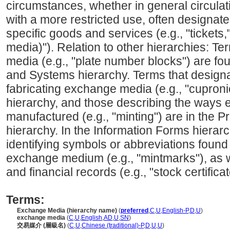
circumstances, whether in general circulati
with a more restricted use, often designat
specific goods and services (e.g., "tickets
media)"). Relation to other hierarchies: Te
media (e.g., "plate number blocks") are fo
and Systems hierarchy. Terms that designa
fabricating exchange media (e.g., "cupronic
hierarchy, and those describing the ways
manufactured (e.g., "minting") are in the
hierarchy. In the Information Forms hierarc
identifying symbols or abbreviations found
exchange medium (e.g., "mintmarks"), as w
and financial records (e.g., "stock certificat
Terms:
Exchange Media (hierarchy name)
(
preferred
,
C
,
U
,
English-P
,
D
,
U
)
exchange media
(
C
,
U
,
English
,
AD
,
U
,
SN
)
交易媒介 (層級名)
(
C
,
U
,
Chinese (traditional)-P
,
D
,
U
,
U
)