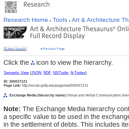
Research Home
Tools
Art & Architecture 
Click the
icon to view the hierarchy.
Semantic View
(
JSON
,
RDF
,
N3/Turtle
,
N-Triples
)
ID: 300037221
Page Link:
http://vocab.getty.edu/page/aat/300037221
Exchange Media (hierarchy name)
(Visual and Verbal Communication (hie
Note:
The Exchange Media hierarchy conta
a specific value to be used in the exchan
in the settlement of debts. This includes it