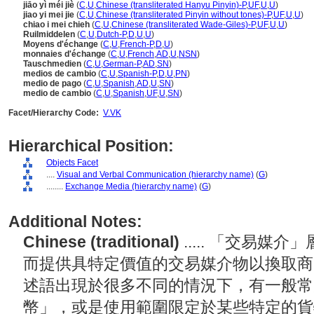
jiāo yì méi jiè
(
C
,
U
,
Chinese (transliterated Hanyu Pinyin)-P
,
UF
,
U
,
U
)
jiao yi mei jie
(
C
,
U
,
Chinese (transliterated Pinyin without tones)-P
,
UF
,
U
,
U
)
chiao i mei chieh
(
C
,
U
,
Chinese (transliterated Wade-Giles)-P
,
UF
,
U
,
U
)
Ruilmiddelen
(
C
,
U
,
Dutch-P
,
D
,
U
,
U
)
Moyens d'échange
(
C
,
U
,
French-P
,
D
,
U
)
monnaies d'échange
(
C
,
U
,
French
,
AD
,
U
,
NSN
)
Tauschmedien
(
C
,
U
,
German-P
,
AD
,
SN
)
medios de cambio
(
C
,
U
,
Spanish-P
,
D
,
U
,
PN
)
medio de pago
(
C
,
U
,
Spanish
,
AD
,
U
,
SN
)
medio de cambio
(
C
,
U
,
Spanish
,
UF
,
U
,
SN
)
Facet/Hierarchy Code:
V.VK
Hierarchical Position:
Objects Facet
....
Visual and Verbal Communication (hierarchy name)
(
G
)
........
Exchange Media (hierarchy name)
(
G
)
Additional Notes:
Chinese (traditional)
..... 「交易
而提供具特定價值的交易媒介物以換取商
述語出現於很多不同的情況下，有一般常
幣」，或是使用範圍限定於某些特定的貨