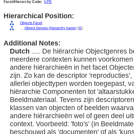
Facet/Hierarchy Code:
V.PE
Hierarchical Position:
Objects Facet
....
Object Genres (hierarchy name)
(
G
)
Additional Notes:
Dutch
..... De hiërarchie Objectgenres 
meerdere contexten kunnen voorkomen 
andere hiërarchieën in het facet Objec
zijn. Zo kan de descriptor 'reproducties', 
allerlei objecttypen worden toegepast, v
hiërarchie Componenten tot 'altaarstukke
Beeldmateriaal. Tevens zijn descriptor
klassen van objecten of beelden waarvan
andere hiërarchieën wel of geen deel ui
context. Voorbeeld: 'foto's' (in Beeldma
beschouwd als 'documenten' of als 'kuns