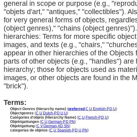
general in scope or purpose (e.g., "reprod
"objets d'art," "antiques," "collectibles"). 
for very general forms of objects, regardless
(object genres)," "chains (object genres)").
hierarchies: Terms for more specific object
images, and texts (e.g., "chairs," "churches,
appear in other hierarchies of the Objects 
parts of other objects (e.g., "handles") a
hierarchy; those for objects used as materi
images, or other objects are found in the M
"brick").
Terms:
Object Genres (hierarchy name)
(
preferred
,
C
,
U
,
English-P
,
D
,
U
)
Objectgenres
(
C
,
U
,
Dutch-P
,
D
,
U
,
U
)
Catégories d'objets (Hierarchy Name)
(
C
,
U
,
French-P
,
D
,
U
)
Objektgattungen
(
C
,
U
,
German-P
,
D
,
PN
)
Objektgattung
(
C
,
V
,
German
,
AD
,
SN
)
categorias de objetos
(
C
,
U
,
Spanish-P
,
D
,
U
,
PN
)