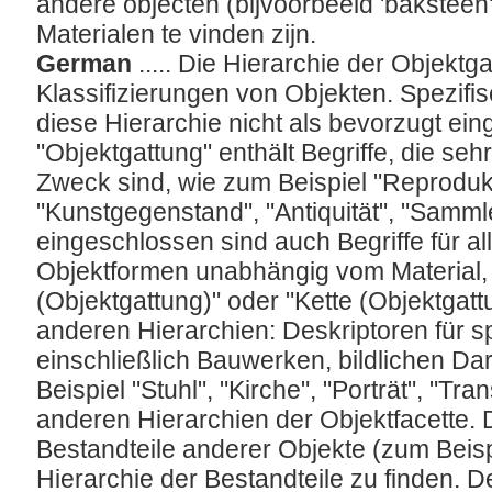
andere objecten (bijvoorbeeld 'baksteen')
Materialen te vinden zijn.
German
..... Die Hierarchie der Objektg
Klassifizierungen von Objekten. Spezifis
diese Hierarchie nicht als bevorzugt ei
"Objektgattung" enthält Begriffe, die se
Zweck sind, wie zum Beispiel "Reproduk
"Kunstgegenstand", "Antiquität", "Sammle
eingeschlossen sind auch Begriffe für al
Objektformen unabhängig vom Material, 
(Objektgattung)" oder "Kette (Objektgat
anderen Hierarchien: Deskriptoren für s
einschließlich Bauwerken, bildlichen Da
Beispiel "Stuhl", "Kirche", "Porträt", "Tra
anderen Hierarchien der Objektfacette. D
Bestandteile anderer Objekte (zum Beispie
Hierarchie der Bestandteile zu finden. De