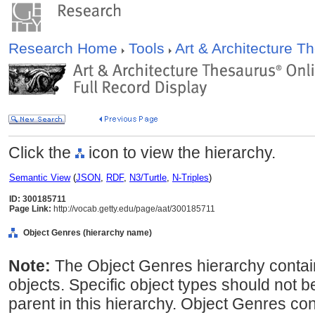
Research Home
Tools
Art & Architecture 
Click the
icon to view the hierarchy.
Semantic View
(
JSON
,
RDF
,
N3/Turtle
,
N-Triples
)
ID: 300185711
Page Link:
http://vocab.getty.edu/page/aat/300185711
Object Genres (hierarchy name)
Note:
The Object Genres hierarchy contain
objects. Specific object types should not b
parent in this hierarchy. Object Genres con