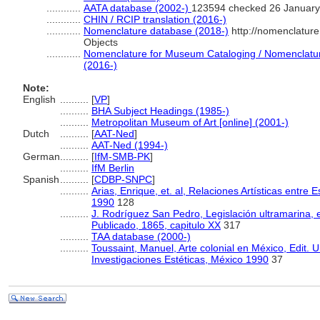
............
AATA database (2002-)
123594 checked 26 January
............
CHIN / RCIP translation (2016-)
............
Nomenclature database (2018-)
http://nomenclatur
Objects
............
Nomenclature for Museum Cataloging / Nomenclature 
(2016-)
Note:
English
..........
[
VP
]
..........
BHA Subject Headings (1985-)
..........
Metropolitan Museum of Art [online] (2001-)
Dutch
..........
[
AAT-Ned
]
..........
AAT-Ned (1994-)
German
..........
[
IfM-SMB-PK
]
..........
IfM Berlin
Spanish
..........
[
CDBP-SNPC
]
..........
Arias, Enrique, et. al, Relaciones Artísticas entre
1990
128
..........
J. Rodríguez San Pedro, Legislación ultramarina,
Publicado, 1865, capitulo XX
317
..........
TAA database (2000-)
..........
Toussaint, Manuel, Arte colonial en México, Edit. 
Investigaciones Estéticas, México 1990
37