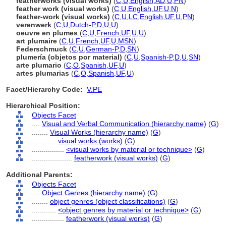
featherworks (visual works)
(
C
,
U
,
English
,
AD
,
U
,
PN
)
feather work (visual works)
(
C
,
U
,
English
,
UF
,
U
,
N
)
feather-work (visual works)
(
C
,
U
,
LC
,
English
,
UF
,
U
,
PN
)
verenwerk
(
C
,
U
,
Dutch-P
,
D
,
U
,
U
)
oeuvre en plumes
(
C
,
U
,
French
,
UF
,
U
,
U
)
art plumaire
(
C
,
U
,
French
,
UF
,
U
,
MSN
)
Federschmuck
(
C
,
U
,
German-P
,
D
,
SN
)
plumería (objetos por material)
(
C
,
U
,
Spanish-P
,
D
,
U
,
SN
)
arte plumario
(
C
,
O
,
Spanish
,
UF
,
U
)
artes plumarias
(
C
,
O
,
Spanish
,
UF
,
U
)
Facet/Hierarchy Code:
V.PE
Hierarchical Position:
Objects Facet
....
Visual and Verbal Communication (hierarchy name)
(
G
)
........
Visual Works (hierarchy name)
(
G
)
............
visual works (works)
(
G
)
................
<visual works by material or technique>
(
G
)
....................
featherwork (visual works)
(
G
)
Additional Parents:
Objects Facet
....
Object Genres (hierarchy name)
(
G
)
........
object genres (object classifications)
(
G
)
............
<object genres by material or technique>
(
G
)
................
featherwork (visual works)
(
G
)