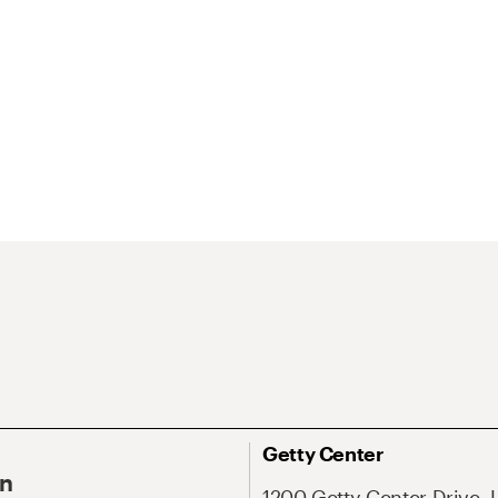
Getty Center
On
1200 Getty Center Drive, 