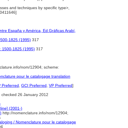
sses and techniques by specific type>,
00411646]
 entre España y América, Ed.Gráficas Arabí,
: 1500-1825 (1995)
317
es: 1500-1825 (1995)
317
clature.info/nom/12904; scheme:
lature pour le catalogage translation
 Preferred
,
GCI Preferred
,
VP Preferred
]
 checked 26 January 2012
)
line] (2001-)
)
http://nomenclature.info/nom/12904;
s
oging / Nomenclature pour le catalogage
04