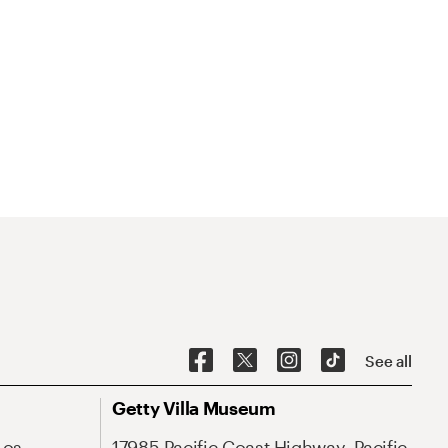
See all
Getty Villa Museum
Los
17985 Pacific Coast Highway, Pacific