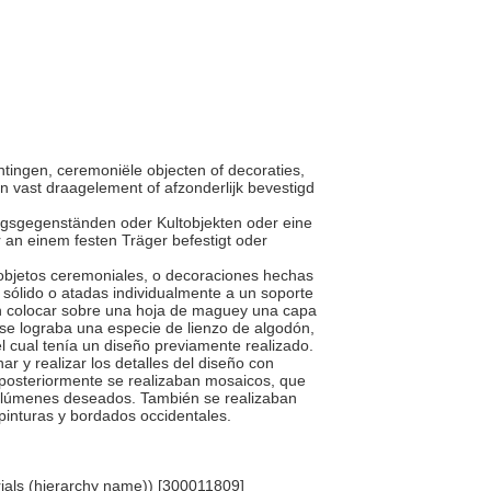
chtingen, ceremoniële objecten of decoraties,
n vast draagelement of afzonderlijk bevestigd
tungsgegenständen oder Kultobjekten oder eine
an einem festen Träger befestigt oder
, objetos ceremoniales, o decoraciones hechas
sólido o atadas individualmente a un soporte
en colocar sobre una hoja de maguey una capa
se lograba una especie de lienzo de algodón,
l cual tenía un diseño previamente realizado.
ar y realizar los detalles del diseño con
, posteriormente se realizaban mosaicos, que
volúmenes deseados. También se realizaban
: pinturas y bordados occidentales.
erials (hierarchy name)) [300011809]