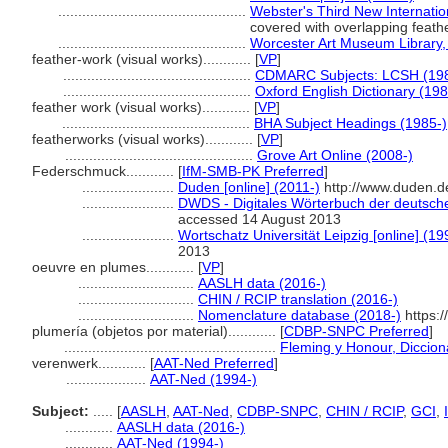
...............................................
Webster's Third New Internatio
covered with overlapping feathe
...............................................
Worcester Art Museum Library, 
feather-work (visual works)............
[
VP
]
...............................................
CDMARC Subjects: LCSH (198
...............................................
Oxford English Dictionary (19
feather work (visual works)............
[
VP
]
...............................................
BHA Subject Headings (1985-)
featherworks (visual works)............
[
VP
]
...............................................
Grove Art Online (2008-)
Federschmuck............
[
IfM-SMB-PK Preferred
]
.......................
Duden [online] (2011-)
http://www.duden.d
.......................
DWDS - Digitales Wörterbuch der deutsche
accessed 14 August 2013
.......................
Wortschatz Universität Leipzig [online] (19
2013
oeuvre en plumes............
[
VP
]
.............................
AASLH data (2016-)
.............................
CHIN / RCIP translation (2016-)
.............................
Nomenclature database (2018-)
https:
plumería (objetos por material)............
[
CDBP-SNPC Preferred
]
.....................................................
Fleming y Honour, Diccion
verenwerk............
[
AAT-Ned Preferred
]
....................
AAT-Ned (1994-)
Subject:
.....
[
AASLH
,
AAT-Ned
,
CDBP-SNPC
,
CHIN / RCIP
,
GCI
,
............
AASLH data (2016-)
............
AAT-Ned (1994-)