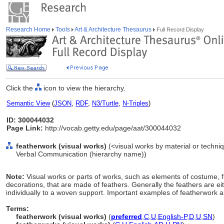
Research Home
Tools
Art & Architecture Thesaurus
Full Record Display
Click the
icon to view the hierarchy.
Semantic View
(
JSON
,
RDF
,
N3/Turtle
,
N-Triples
)
ID: 300044032
Page Link:
http://vocab.getty.edu/page/aat/300044032
featherwork (visual works)
(<visual works by material or techniq
Verbal Communication (hierarchy name))
Note:
Visual works or parts of works, such as elements of costume, f
decorations, that are made of feathers. Generally the feathers are eit
individually to a woven support. Important examples of featherwork 
Terms:
featherwork (visual works)
(
preferred
,
C
,
U
,
English-P
,
D
,
U
,
SN
)