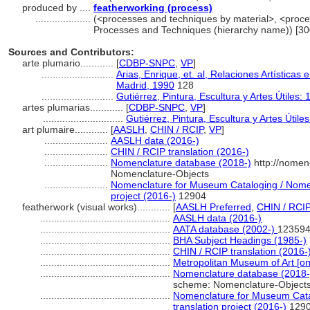
produced by ....
featherworking (process)
....................
(<processes and techniques by material>, <proce
Processes and Techniques (hierarchy name)) [3
Sources and Contributors:
arte plumario............
[
CDBP-SNPC
,
VP
]
..........................
Arias, Enrique, et. al, Relaciones Artísticas
Madrid, 1990
128
..........................
Gutiérrez, Pintura, Escultura y Artes Útiles
artes plumarias............
[
CDBP-SNPC
,
VP
]
.............................
Gutiérrez, Pintura, Escultura y Artes Útil
art plumaire............
[
AASLH
,
CHIN / RCIP
,
VP
]
.......................
AASLH data (2016-)
.......................
CHIN / RCIP translation (2016-)
.......................
Nomenclature database (2018-)
http://nomen
Nomenclature-Objects
.......................
Nomenclature for Museum Cataloging / Nomenc
project (2016-)
12904
featherwork (visual works)............
[
AASLH Preferred
,
CHIN / RCIP
...............................................
AASLH data (2016-)
...............................................
AATA database (2002-)
123594
...............................................
BHA Subject Headings (1985-)
...............................................
CHIN / RCIP translation (2016-
...............................................
Metropolitan Museum of Art [on
...............................................
Nomenclature database (2018-
scheme: Nomenclature-Object
...............................................
Nomenclature for Museum Catal
translation project (2016-)
129