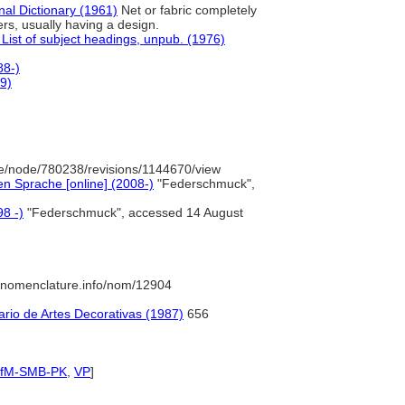
nal Dictionary (1961)
Net or fabric completely
rs, usually having a design.
List of subject headings, unpub. (1976)
8-)
89)
e/node/780238/revisions/1144670/view
n Sprache [online] (2008-)
"Federschmuck",
98 -)
"Federschmuck", accessed 14 August
//nomenclature.info/nom/12904
ario de Artes Decorativas (1987)
656
IfM-SMB-PK
,
VP
]