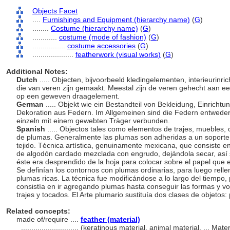
Objects Facet
....
Furnishings and Equipment (hierarchy name)
(
G
)
........
Costume (hierarchy name)
(
G
)
............
costume (mode of fashion)
(
G
)
................
costume accessories
(
G
)
....................
featherwork (visual works)
(
G
)
Additional Notes:
Dutch
..... Objecten, bijvoorbeeld kledingelementen, interieurinri
die van veren zijn gemaakt. Meestal zijn de veren gehecht aan ee
op een geweven draagelement.
German
..... Objekt wie ein Bestandteil von Bekleidung, Einrich
Dekoration aus Federn. Im Allgemeinen sind die Federn entweder 
einzeln mit einem gewebten Träger verbunden.
Spanish
..... Objectos tales como elementos de trajes, muebles
de plumas. Generalmente las plumas son adheridas a un soporte 
tejido. Técnica artística, genuinamente mexicana, que consiste 
de algodón cardado mezclada con engrudo, dejándola secar, así 
éste era desprendido de la hoja para colocar sobre el papel que e
Se definían los contornos con plumas ordinarias, para luego rellen
plumas ricas. La técnica fue modificándose a lo largo del tiempo
consistía en ir agregando plumas hasta conseguir las formas y 
trajes y tocados. El Arte plumario sustituía dos clases de objetos
Related concepts:
made of/require ....
feather (material)
............................
(keratinous material, animal material, ... Mat