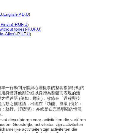
U
,
English-P
,
D
,
U
)
Pinyin)-P
,
UF
,
U
)
 without tones)-P
,
UF
,
U
)
de-Giles)-P
,
UF
,
U
)
圍起自單一行動到身體與心理從事的整套複雜行動的
利用身體其他部分或以身體為整體而表現的活
之描述語 (例如：雕刻)，收錄在「過程與技
活動之描述語，出現在「功能」層級 (例如：
如：航行、打籃球)；亦或是在完整明確的情況
級。
bevat descriptoren voor activiteiten die variëren
en. Geestelijke activiteiten zijn activiteiten
melijke activiteiten zijn activiteiten die