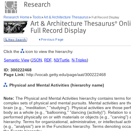
Research Home
Tools
Art & Architecture Thesaurus
Full Record Display
Click the
icon to view the hierarchy.
Semantic View
(
JSON
,
RDF
,
N3/Turtle
,
N-Triples
)
ID: 300222468
Page Link:
http://vocab.getty.edu/page/aat/300222468
Physical and Mental Activities (hierarchy name)
Note:
The Physical and Mental Activities hierarchy contains terms for 
complex sets of physical and mental pursuits. Mental activities are th
brain (e.g., "meditation," "studying"). Physical activities are those pe
body as a whole (e.g., "ballooning," "dancing (activity)"). Relation to
performed physically on or with materials or objects (e.g., "carving"
hierarchy. Terms for organizational, administrative, or intellectual ac
(e.g., "analysis") are in the Functions hierarchy. Terms denoting occa