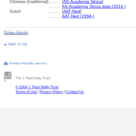
Chinese (traditional)
..........
[
AS-Academia Sinica
]
..........
AS-Academia Sinica data (2014-)
Dutch
..........
[
AAT-Ned
]
..........
AAT-Ned (1994-)
The J. Paul Getty Trust
© 2004 J. Paul Getty Trust
Terms of Use
/
Privacy Policy
/
Contact Us