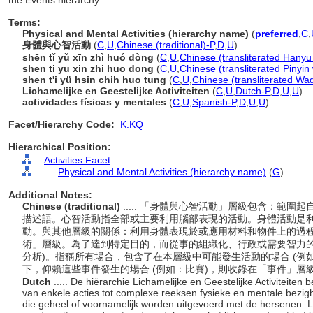
the Events hierarchy.
Terms:
Physical and Mental Activities (hierarchy name)
(
preferred
,
C
,
身體與心智活動
(
C
,
U
,
Chinese (traditional)-P
,
D
,
U
)
shēn tǐ yǔ xīn zhì huó dòng
(
C
,
U
,
Chinese (transliterated Hanyu 
shen ti yu xin zhi huo dong
(
C
,
U
,
Chinese (transliterated Pinyin
shen t'i yü hsin chih huo tung
(
C
,
U
,
Chinese (transliterated Wa
Lichamelijke en Geestelijke Activiteiten
(
C
,
U
,
Dutch-P
,
D
,
U
,
U
)
actividades físicas y mentales
(
C
,
U
,
Spanish-P
,
D
,
U
,
U
)
Facet/Hierarchy Code:
K.KQ
Hierarchical Position:
Activities Facet
....
Physical and Mental Activities (hierarchy name)
(
G
)
Additional Notes:
Chinese (traditional)
..... 「身體與心智活動」層級包含：範
描述語。心智活動指全部或主要利用腦部表現的活動。身體活動是
動。與其他層級的關係：利用身體表現於或應用材料和物件上的過程
術」層級。為了達到特定目的，而從事的組織化、行政或需要智力的
分析)。指稱所有場合，包含了在本層級中可能發生活動的場合 (例
下，仰賴這些事件發生的場合 (例如：比賽)，則收錄在「事件」層
Dutch
..... De hiërarchie Lichamelijke en Geestelijke Activiteiten 
van enkele acties tot complexe reeksen fysieke en mentale bezighed
die geheel of voornamelijk worden uitgevoerd met de hersenen. Licha