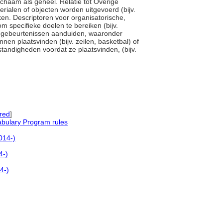
chaam als geheel. Relatie tot Overige
erialen of objecten worden uitgevoerd (bijv.
ken. Descriptoren voor organisatorische,
om specifieke doelen te bereiken (bijv.
die gebeurtenissen aanduiden, waaronder
nen plaatsvinden (bijv. zeilen, basketbal) of
mstandigheden voordat ze plaatsvinden, (bijv.
red
]
abulary Program rules
014-)
4-)
4-)