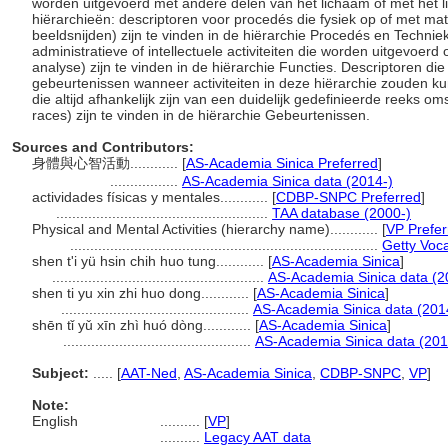
worden uitgevoerd met andere delen van het lichaam of met het li
hiërarchieën: descriptoren voor procedés die fysiek op of met mat
beeldsnijden) zijn te vinden in de hiërarchie Procedés en Technie
administratieve of intellectuele activiteiten die worden uitgevoerd 
analyse) zijn te vinden in de hiërarchie Functies. Descriptoren 
gebeurtenissen wanneer activiteiten in deze hiërarchie zouden kun
die altijd afhankelijk zijn van een duidelijk gedefinieerde reeks o
races) zijn te vinden in de hiërarchie Gebeurtenissen.
Sources and Contributors:
身體與心智活動............
[
AS-Academia Sinica Preferred
]
.................
AS-Academia Sinica data (2014-)
actividades físicas y mentales............
[
CDBP-SNPC Preferred
]
.....................................................
TAA database (2000-)
Physical and Mental Activities (hierarchy name)............
[
VP Prefer
.............................................................................
Getty Voc
shen t'i yü hsin chih huo tung............
[
AS-Academia Sinica
]
.....................................................
AS-Academia Sinica data (2
shen ti yu xin zhi huo dong............
[
AS-Academia Sinica
]
...............................................
AS-Academia Sinica data (201
shēn tǐ yǔ xīn zhì huó dòng............
[
AS-Academia Sinica
]
...............................................
AS-Academia Sinica data (201
Subject:
.....
[
AAT-Ned
,
AS-Academia Sinica
,
CDBP-SNPC
,
VP
]
Note:
English
..........
[
VP
]
..........
Legacy AAT data