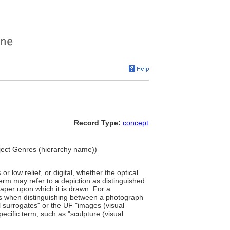
Record Type:
concept
bject Genres (hierarchy name))
 low relief, or digital, whether the optical
term may refer to a depiction as distinguished
paper upon which it is drawn. For a
, as when distinguishing between a photograph
al surrogates" or the UF "images (visual
ecific term, such as "sculpture (visual