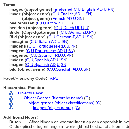
Terms:
images (object genre)
(
preferred
,
C
,
U
,
English-P
,
D
,
U
,
PN
)
image (object genre)
(
C
,
U
,
English
,
AD
,
U
,
SN
)
image
(object genre)
(
French
,
AD
,
U
,
SN
)
beeltenissen
(
C
,
U
,
Dutch-P
,
D
,
U
,
U
)
beelden (objectgenre)
(
C
,
U
,
Dutch
,
UF
,
U
,
U
)
Bilder (Objektgattungen)
(
C
,
U
,
German
,
D
,
PN
)
Bild (object genre)
(
C
,
U
,
German-P
,
AD
,
U
,
SN
)
immagine
(
C
,
U
,
Italian
,
AD
,
U
,
SN
)
imagens
(
C
,
U
,
Portuguese-P
,
D
,
U
,
PN
)
imagem
(
C
,
U
,
Portuguese
,
AD
,
U
,
SN
)
imágenes
(
C
,
U
,
Spanish-P
,
D
,
U
,
PN
)
imágen
(
C
,
U
,
Spanish
,
AD
,
U
,
SN
)
imagen
(
C
,
U
,
Spanish
,
AD
,
U
,
SN
)
bild (object genre)
(
C
,
U
,
Swedish
,
AD
,
U
,
SN
)
Facet/Hierarchy Code:
V.PE
Hierarchical Position:
Objects Facet
....
Object Genres (hierarchy name)
(
G
)
........
object genres (object classifications)
(
G
)
............
images (object genre)
(
G
)
Additional Notes:
Dutch
..... Afbeeldingen en voorstellingen op een oppervlak in twee
Of de optische tegenhanger in werkelijkheid bestaat of alleen in 