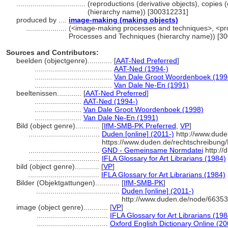
..................................
(reproductions (derivative objects), copies (
(hierarchy name)) [300312231]
produced by ....
image-making (making objects)
....................
(<image-making processes and techniques>, <pro
Processes and Techniques (hierarchy name)) [3
Sources and Contributors:
beelden (objectgenre)............
[
AAT-Ned Preferred
]
......................................
AAT-Ned (1994-)
......................................
Van Dale Groot Woordenboek (199
......................................
Van Dale Ne-En (1991)
beeltenissen............
[
AAT-Ned Preferred
]
.......................
AAT-Ned (1994-)
.......................
Van Dale Groot Woordenboek (1998)
.......................
Van Dale Ne-En (1991)
Bild (object genre)............
[
IfM-SMB-PK Preferred
,
VP
]
...................................
Duden [online] (2011-)
http://www.dude
https://www.duden.de/rechtschreibung
...................................
GND - Gemeinsame Normdatei
http://
...................................
IFLA Glossary for Art Librarians (1984)
bild (object genre)............
[
VP
]
...................................
IFLA Glossary for Art Librarians (1984)
Bilder (Objektgattungen)............
[
IfM-SMB-PK
]
.........................................
Duden [online] (2011-)
http://www.duden.de/node/66353
image (object genre)............
[
VP
]
...................................
IFLA Glossary for Art Librarians (198
...................................
Oxford English Dictionary Online (20