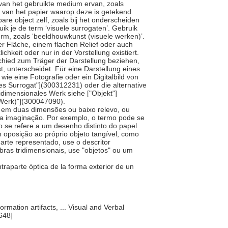
 van het gebruikte medium ervan, zoals
 van het papier waarop deze is getekend.
bare object zelf, zoals bij het onderscheiden
uik je de term ‘visuele surrogaten’. Gebruik
erm, zoals ‘beeldhouwkunst (visuele werken)’.
ner Fläche, einem flachen Relief oder auch
chkeit oder nur in der Vorstellung existiert.
schied zum Träger der Darstellung beziehen,
, unterscheidet. Für eine Darstellung eines
wie eine Fotografie oder ein Digitalbild von
es Surrogat"](300312231) oder die alternative
idimensionales Werk siehe ["Objekt"]
s Werk)"](300047090).
ie em duas dimensões ou baixo relevo, ou
s na imaginação. Por exemplo, o termo pode se
o se refere a um desenho distinto do papel
oposição ao próprio objeto tangível, como
 arte representado, use o descritor
obras tridimensionais, use "objetos" ou um
ntraparte óptica de la forma exterior de un
ormation artifacts, ... Visual and Verbal
648]