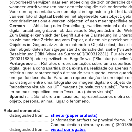
bijvoorbeeld verwijzen naar een afbeelding die zich onderscheidt
wanneer wordt verwezen naar een tekening die zich onderscheidt
Voor een representatie van een object in tegenstelling tot het tast
van een foto of digitaal beeld en het afgebeelde kunstobject, gebr
voor driedimensionale werken ‘objecten’ of een meer specifieke t
German
..... Abbildung oder Darstellung, zweidimensional auf ei
digital, unabhängig davon, ob das visuelle Gegenstück in der Wirkli
Zum Beispiel kann sich der Begriff auf eine Darstellung im Unter
so wie man eine Zeichnung vom Papier, auf dem sie gezeichnet ist
Objektes im Gegensatz zu dem materiellen Objekt selbst, die sich 
dem abgebildeten Kunstgegenstand unterscheidet, siehe ["visuell
Bezeichnung ["Bild (visuelles Surrogat)"](300312231). Für ein dre
(300311889) oder spezifischere Begriffe wie ["Skulptur (visuelle
Portuguese
..... Retratos e representações sobre uma superfíc
digital, quer a contrapartida ótica exista na realidade ou apena
referir a uma representação distinta de seu suporte, como quand
em que foi desenhado. Para uma representação de um objeto em 
ao distinguir entre uma fotografia ou imagem digital e o objeto de
"substitutos visuais" ou UF "imagens (substitutos visuais)". Para 
termo mais específico, como "escultura (obras visuais)"
Spanish
..... Se refiere a imitaciones, representaciones u otra co
objeto, persona, animal, lugar o fenómeno.
Related concepts:
distinguished from ....
sheets (paper artifacts)
..................................
(<information artifacts by physical form>, inf
Communication (hierarchy name)) [300189
distinguished from ....
visual surrogates