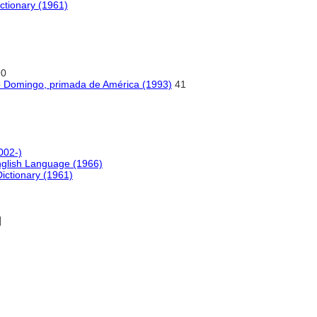
ctionary (1961)
90
to Domingo, primada de América (1993)
41
002-)
nglish Language (1966)
Dictionary (1961)
]