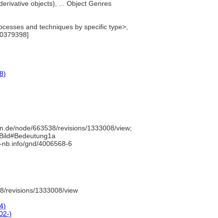
derivative objects), ... Object Genres
cesses and techniques by specific type>,
00379398]
8)
n.de/node/663538/revisions/1333008/view;
/Bild#Bedeutung1a
d-nb.info/gnd/4006568-6
8/revisions/1333008/view
4)
02-)