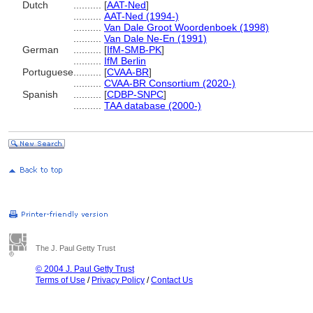
Dutch
..........
[
AAT-Ned
]
..........
AAT-Ned (1994-)
..........
Van Dale Groot Woordenboek (1998)
..........
Van Dale Ne-En (1991)
German
..........
[
IfM-SMB-PK
]
..........
IfM Berlin
Portuguese
..........
[
CVAA-BR
]
..........
CVAA-BR Consortium (2020-)
Spanish
..........
[
CDBP-SNPC
]
..........
TAA database (2000-)
The J. Paul Getty Trust
© 2004 J. Paul Getty Trust
Terms of Use
/
Privacy Policy
/
Contact Us