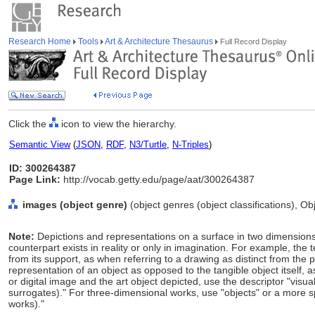
Research Home
Tools
Art & Architecture Thesaurus
Full Record Display
Click the
icon to view the hierarchy.
Semantic View
(
JSON
,
RDF
,
N3/Turtle
,
N-Triples
)
ID: 300264387
Page Link:
http://vocab.getty.edu/page/aat/300264387
images (object genre)
(object genres (object classifications), O
Note:
Depictions and representations on a surface in two dimensions or
counterpart exists in reality or only in imagination. For example, the 
from its support, as when referring to a drawing as distinct from the 
representation of an object as opposed to the tangible object itself
or digital image and the art object depicted, use the descriptor "visu
surrogates)." For three-dimensional works, use "objects" or a more sp
works)."