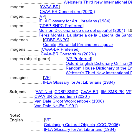
...................................
Webster's Third New International Di
imagem............
[
CVAA-BR
]
.................
CVAA-BR Consortium (2020-)
imágen............
[
VP
]
.................
IFLA Glossary for Art Librarians (1984)
imagen............
[
CDBP-SNPC Preferred
]
.................
Moliner, Diccionario de uso del español (2004)
II:
.................
Pérez Montás, La platería de la Catedral de San
imágenes............
[
CDBP-SNPC
]
.................
Comité, Plural del término en singular
imagens............
[
CVAA-BR Preferred
]
.................
CVAA-BR Consortium (2020-)
images (object genre)............
[
VP Preferred
]
......................................
Oxford English Dictionary Online (2
......................................
Random House Dictionary of the E
......................................
Webster's Third New International 
immagine............
[
VP
]
.................
IFLA Glossary for Art Librarians (1984)
Subject:
.....
[
AAT-Ned
,
CDBP-SNPC
,
CVAA-BR
,
IfM-SMB-PK
,
VP
............
CVAA-BR Consortium (2020-)
............
Van Dale Groot Woordenboek (1998)
............
Van Dale Ne-En (1991)
Note:
English
..........
[
VP
]
..........
Cataloging Cultural Objects, CCO (2006)
..........
IFLA Glossary for Art Librarians (1984)