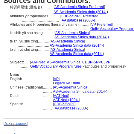
Sources and Contributors:
[
AS-Academia Sinica Preferred
]
特質與屬性 (層級名)............
.......................
AS-Academia Sinica data (2014-)
atributos y propiedades............
[
CDBP-SNPC Preferred
]
.........................................
TAA database (2000-)
Attributes and Properties (hierarchy name)............
[
VP Preferred
]
.......................................................................
Getty Vocabulary Program 
t'e chih yü shu hsing............
[
AS-Academia Sinica
]
......................................
AS-Academia Sinica data (2014-)
te zhi yu shu xing............
[
AS-Academia Sinica
]
...................................
AS-Academia Sinica data (2014-)
tè zhí yǔ shǔ xìng............
[
AS-Academia Sinica
]
...................................
AS-Academia Sinica data (2014-)
Subject:
.....
[
AAT-Ned
,
AS-Academia Sinica
,
CDBP-SNPC
,
VP
]
............
Getty Vocabulary Program rules
<attributes and properties>
Note:
English
..........
[
VP
]
..........
Legacy AAT data
Chinese (traditional)
..........
[
AS-Academia Sinica
]
..........
AS-Academia Sinica data (2014-)
Dutch
..........
[
AAT-Ned
]
..........
AAT-Ned (1994-)
Spanish
..........
[
CDBP-SNPC
]
..........
TAA database (2000-)