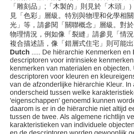
「雕刻品」;「木製的」則見於「木頭」
見「色彩」層級。特別與物理和化學相關
光」等，請參閱「關聯概念」層級。對於
物理情況，例如像「裂縫」請參見「情況
複合描述語，像「錯層式住宅」則可能
Dutch
..... De hiërarchie Kenmerken e
descriptoren voor intrinsieke kenmerken,
kenmerken van materialen en objecten. 
descriptoren voor kleuren en kleureige
van de afzonderlijke hiërarchie Kleur. I
onderscheid tussen welke karakteristie
'eigenschappen' genoemd kunnen worden n
daarom is er in de hiërarchie niet altijd
tussen de twee. Als algemene richtlijn v
karakteristieken van individuele object
en de descriptoren worden gewoonlijk g