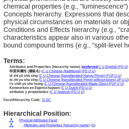
chemical properties (e.g., "luminescence")
Concepts hierarchy. Expressions that descr
physical circumstances on materials or obj
Conditions and Effects hierarchy (e.g., "cr
characteristics appear also in various othe
bound compound terms (e.g., "split-level h
Terms:
Attributes and Properties (hierarchy name)
(
preferred
,
C
,
U
,
English-P
,
D
,
U
)
特質與屬性 (層級名)
(
C
,
U
,
Chinese (traditional)-P
,
D
,
U
,
U
)
tè zhí yǔ shǔ xìng
(
C
,
U
,
Chinese (transliterated Hanyu Pinyin)-P
,
UF
,
U
,
U
)
te zhi yu shu xing
(
C
,
U
,
Chinese (transliterated Pinyin without tones)
,
UF
,
U
,
U
)
t'e chih yü shu hsing
(
C
,
U
,
Chinese (transliterated Wade-Giles)-P
,
UF
,
U
,
U
)
Kenmerken en Eigenschappen
(
C
,
U
,
Dutch-P
,
D
,
U
,
U
)
atributos y propiedades
(
C
,
U
,
Spanish-P
,
D
,
U
,
U
)
Facet/Hierarchy Code:
D.DC
Hierarchical Position:
Physical Attributes Facet
....
Attributes and Properties (hierarchy name)
(
G
)