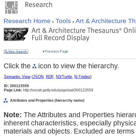
Research Home
Tools
Art & Architecture 
Click the
icon to view the hierarchy.
Semantic View
(
JSON
,
RDF
,
N3/Turtle
,
N-Triples
)
ID: 300123559
Page Link:
http://vocab.getty.edu/page/aat/300123559
Attributes and Properties (hierarchy name)
Note:
The Attributes and Properties hierar
inherent characteristics, especially physica
materials and objects. Excluded are terms 