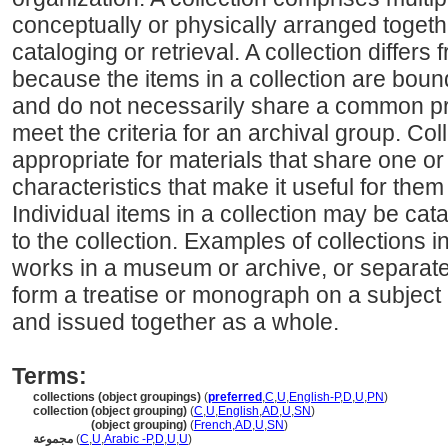
conceptually or physically arranged togeth
cataloging or retrieval. A collection differs
because the items in a collection are boun
and do not necessarily share a common p
meet the criteria for an archival group. Col
appropriate for materials that share one
characteristics that make it useful for them
Individual items in a collection may be ca
to the collection. Examples of collections i
works in a museum or archive, or separate 
form a treatise or monograph on a subjec
and issued together as a whole.
Terms:
collections (object groupings)
(
preferred
,
C
,
U
,
English-P
,
D
,
U
,
PN
)
collection (object grouping)
(
C
,
U
,
English
,
AD
,
U
,
SN
)
collection
(object grouping)
(
French
,
AD
,
U
,
SN
)
مجموعة
(
C
,
U
,
Arabic -P
,
D
,
U
,
U
)