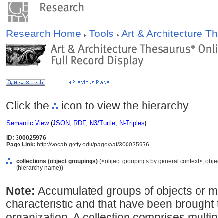
Research Home
Tools
Art & Architecture 
Click the
icon to view the hierarchy.
Semantic View
(
JSON
,
RDF
,
N3/Turtle
,
N-Triples
)
ID: 300025976
Page Link:
http://vocab.getty.edu/page/aat/300025976
collections (object groupings)
(<object groupings by general context>, obj
(hierarchy name))
Note:
Accumulated groups of objects or ma
characteristic and that have been brought 
organization. A collection comprises multip