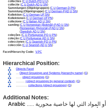
collecties
(
C
,
U
,
Dutch-P
,
D
,
U
,
U
)
collectie
(
C
,
U
,
Dutch
,
AD
,
U
,
SN
)
Sammlungen (Objektgruppen)
(
C
,
U
,
German
,
D
,
PN
)
Sammlung (Objektgruppe)
(
C
,
U
,
German-P
,
AD
,
U
,
SN
)
Kollektion
(
C
,
U
,
German
,
UF
,
SN
)
Kollektionen
(
C
,
U
,
German
,
UF
,
PN
)
collezione
(
C
,
U
,
Italian
,
AD
,
U
,
SN
)
samling
(
C
,
U
,
Norwegian (Bokmål)-P
,
AD
,
U
,
SN
)
samling
(
Norwegian (Nynorsk)-P
,
AD
,
U
,
SN
)
samling
(
Swedish
,
AD
,
U
,
SN
)
coleções
(
C
,
U
,
Portuguese-P
,
D
,
U
,
PN
)
coleção
(
C
,
U
,
Portuguese
,
AD
,
U
,
SN
)
colecciones
(
C
,
U
,
Spanish-P
,
D
,
U
,
PN
)
colección
(
C
,
U
,
Spanish
,
AD
,
U
,
SN
)
Facet/Hierarchy Code:
V.PC
Hierarchical Position:
Objects Facet
....
Object Groupings and Systems (hierarchy name)
(
G
)
........
object groupings
(
G
)
............
<object groupings by general context>
(
G
)
................
collections (object groupings)
(
G
)
Additional Notes:
Arabic
..... مجموعات متراكمة من الأشياء أو المواد التي لها خاصية محورية