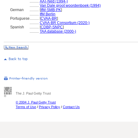
..........
AAT-Ned (1994-)
..........
Van Dale groot woordenboek (1994)
German
..........
[
IfM-SMB-PK
]
..........
IfM Berlin
Portuguese
..........
[
CVAA-BR
]
..........
CVAA-BR Consortium (2020-)
Spanish
..........
[
CDBP-SNPC
]
..........
TAA database (2000-)
The J. Paul Getty Trust
© 2004 J. Paul Getty Trust
Terms of Use
/
Privacy Policy
/
Contact Us