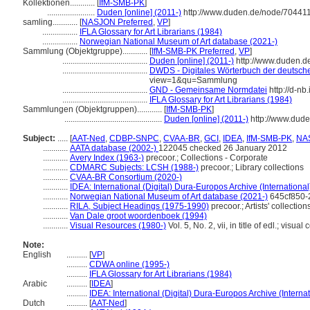
Kollektionen............
[
IfM-SMB-PK
]
.......................
Duden [online] (2011-)
http://www.duden.de/node/704411
samling............
[
NASJON Preferred
,
VP
]
.................
IFLA Glossary for Art Librarians (1984)
.................
Norwegian National Museum of Art database (2021-)
Sammlung (Objektgruppe)............
[
IfM-SMB-PK Preferred
,
VP
]
.........................................
Duden [online] (2011-)
http://www.duden.d
.........................................
DWDS - Digitales Wörterbuch der deutsche
view=1&qu=Sammlung
.........................................
GND - Gemeinsame Normdatei
http://d-nb
.........................................
IFLA Glossary for Art Librarians (1984)
Sammlungen (Objektgruppen)............
[
IfM-SMB-PK
]
...............................................
Duden [online] (2011-)
http://www.dud
Subject:
.....
[
AAT-Ned
,
CDBP-SNPC
,
CVAA-BR
,
GCI
,
IDEA
,
IfM-SMB-PK
,
NA
............
AATA database (2002-)
122045 checked 26 January 2012
............
Avery Index (1963-)
precoor.; Collections - Corporate
............
CDMARC Subjects: LCSH (1988-)
precoor.; Library collections
............
CVAA-BR Consortium (2020-)
............
IDEA: International (Digital) Dura-Europos Archive (International
............
Norwegian National Museum of Art database (2021-)
645cf850-
............
RILA, Subject Headings (1975-1990)
precoor.; Artists' collection
............
Van Dale groot woordenboek (1994)
............
Visual Resources (1980-)
Vol. 5, No. 2, vii, in title of edl.; visual
Note:
English
..........
[
VP
]
..........
CDWA online (1995-)
..........
IFLA Glossary for Art Librarians (1984)
Arabic
..........
[
IDEA
]
..........
IDEA: International (Digital) Dura-Europos Archive (Internat
Dutch
..........
[
AAT-Ned
]