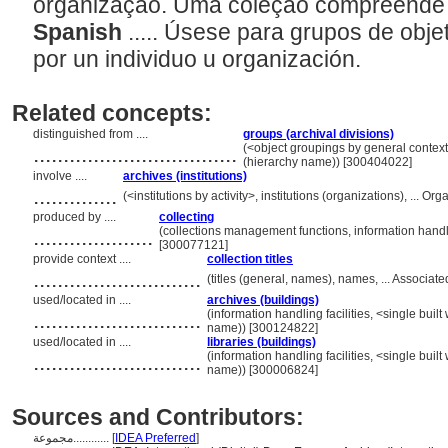
organização. Uma coleção compreend
Spanish
..... Úsese para grupos de obj
por un individuo u organización.
Related concepts:
distinguished from ....
groups (archival divisions)
..................................
(<object groupings by general contex
(hierarchy name)) [300404022]
involve ....
archives (institutions)
..............
(<institutions by activity>, institutions (organizations), ...
produced by ....
collecting
....................
(collections management functions, information handli
[300077121]
provide context ....
collection titles
............................
(titles (general, names), names, ... Associ
used/located in ....
archives (buildings)
............................
(information handling facilities, <single built
name)) [300124822]
used/located in ....
libraries (buildings)
............................
(information handling facilities, <single built
name)) [300006824]
Sources and Contributors:
مجموعة............
[
IDEA Preferred
]