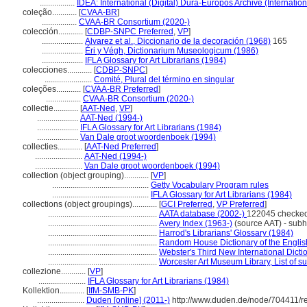
.................
IDEA: International (Digital) Dura-Europos Archive (Internation
coleção............
[
CVAA-BR
]
.................
CVAA-BR Consortium (2020-)
colección............
[
CDBP-SNPC Preferred
,
VP
]
....................
Alvarez et al., Diccionario de la decoración (1968)
165
....................
Éri y Végh, Dictionarium Museologicum (1986)
....................
IFLA Glossary for Art Librarians (1984)
colecciones............
[
CDBP-SNPC
]
.......................
Comité, Plural del término en singular
coleções............
[
CVAA-BR Preferred
]
.................
CVAA-BR Consortium (2020-)
collectie............
[
AAT-Ned
,
VP
]
....................
AAT-Ned (1994-)
....................
IFLA Glossary for Art Librarians (1984)
....................
Van Dale groot woordenboek (1994)
collecties............
[
AAT-Ned Preferred
]
.......................
AAT-Ned (1994-)
.......................
Van Dale groot woordenboek (1994)
collection (object grouping)............
[
VP
]
...............................................
Getty Vocabulary Program rules
...............................................
IFLA Glossary for Art Librarians (1984)
collections (object groupings)............
[
GCI Preferred
,
VP Preferred
]
.....................................................
AATA database (2002-)
122045 checked
.....................................................
Avery Index (1963-)
(source AAT) - sub
.....................................................
Harrod's Librarians' Glossary (1984)
.....................................................
Random House Dictionary of the Engli
.....................................................
Webster's Third New International Dicti
.....................................................
Worcester Art Museum Library, List of s
collezione............
[
VP
]
.......................
IFLA Glossary for Art Librarians (1984)
Kollektion............
[
IfM-SMB-PK
]
.......................
Duden [online] (2011-)
http://www.duden.de/node/704411/r