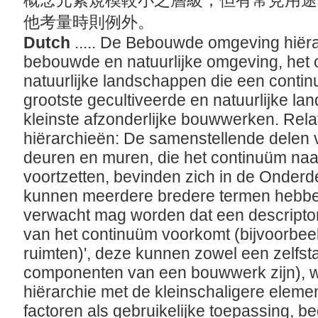
概念元素規模較小之層級，但有常見用途
他考量時則例外。
Dutch
..... De Bebouwde omgeving hiër
bebouwde en natuurlijke omgeving, he
natuurlijke landschappen die een conti
grootste gecultiveerde en natuurlijke la
kleinste afzonderlijke bouwwerken. Rela
hiërarchieën: De samenstellende delen
deuren en muren, die het continuüm naa
voortzetten, bevinden zich in de Onderd
kunnen meerdere bredere termen hebben
verwacht mag worden dat een descripto
van het continuüm voorkomt (bijvoorbeel
ruimten)', deze kunnen zowel een zelfs
componenten van een bouwwerk zijn), 
hiërarchie met de kleinschaligere elemen
factoren als gebruikelijke toepassing, be