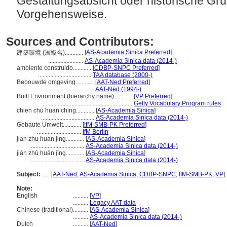
Gestaltungsabsicht oder historische Gr
Vorgehensweise.
Sources and Contributors:
[
AS-Academia Sinica Preferred
]
建築環境 (層級名)............
.......................
AS-Academia Sinica data (2014-)
ambiente construido............
[
CDBP-SNPC Preferred
]
...................................
TAA database (2000-)
Bebouwde omgeving............
[
AAT-Ned Preferred
]
................................
AAT-Ned (1994-)
Built Environment (hierarchy name)............
[
VP Preferred
]
...........................................................
Getty Vocabulary Program rules
chien chu huan ching............
[
AS-Academia Sinica
]
...................................
AS-Academia Sinica data (2014-)
Gebaute Umwelt............
[
IfM-SMB-PK Preferred
]
.............................
IfM Berlin
jian zhu huan jing............
[
AS-Academia Sinica
]
...................................
AS-Academia Sinica data (2014-)
jiàn zhú huán jìng............
[
AS-Academia Sinica
]
...................................
AS-Academia Sinica data (2014-)
Subject:
.....
[
AAT-Ned
,
AS-Academia Sinica
,
CDBP-SNPC
,
IfM-SMB-PK
,
VP
]
Note:
English
..........
[
VP
]
..........
Legacy AAT data
Chinese (traditional)
..........
[
AS-Academia Sinica
]
..........
AS-Academia Sinica data (2014-)
Dutch
..........
[
AAT-Ned
]