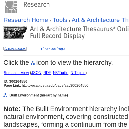
Research Home
Tools
Art & Architecture 
Click the
icon to view the hierarchy.
Semantic View
(
JSON
,
RDF
,
N3/Turtle
,
N-Triples
)
ID: 300264550
Page Link:
http://vocab.getty.edu/page/aat/300264550
Built Environment (hierarchy name)
Note:
The Built Environment hierarchy incl
natural environment, covering constructed
landscapes, forming a continuum from the 