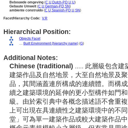
Bebouwde omgeving
(
C
,
U
,
Dutch-P
,
D
,
U
,
U
)
Gebaute Umwelt
(
C
,
U
,
German-P
,
D
,
SN
)
ambiente construido
(
C
,
U
,
Spanish-P
,
D
,
U
,
SN
)
Facet/Hierarchy Code:
V.R
Hierarchical Position:
Objects Facet
....
Built Environment (hierarchy name)
(
G
)
Additional Notes:
Chinese (traditional)
..... 此層級
建築作品及自然地景，大至自然地景及聚
品，其間涵蓋連所構成的連續體。而構成
續之建築環境的延伸的更小型構件如門和
級。由於索引典中各概念描述語不會重複
上可出現在具連續性之建築環境中的不同
堂」可為單一建築作品或較大建築作品中