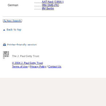
..........
AAT-Ned (1994-)
German
..........
[
IfM-SMB-PK
]
..........
IfM Berlin
The J. Paul Getty Trust
© 2004 J. Paul Getty Trust
Terms of Use
/
Privacy Policy
/
Contact Us