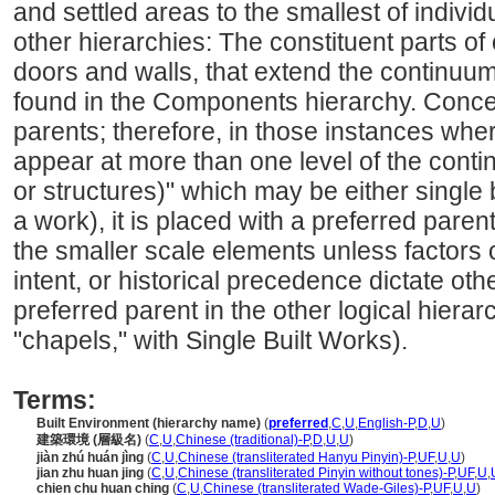
and settled areas to the smallest of individ
other hierarchies: The constituent parts o
doors and walls, that extend the continuum
found in the Components hierarchy. Conce
parents; therefore, in those instances whe
appear at more than one level of the conti
or structures)" which may be either single
a work), it is placed with a preferred paren
the smaller scale elements unless factor
intent, or historical precedence dictate oth
preferred parent in the other logical hierarc
"chapels," with Single Built Works).
Terms:
Built Environment (hierarchy name)
(
preferred
,
C
,
U
,
English-P
,
D
,
U
)
建築環境 (層級名)
(
C
,
U
,
Chinese (traditional)-P
,
D
,
U
,
U
)
jiàn zhú huán jìng
(
C
,
U
,
Chinese (transliterated Hanyu Pinyin)-P
,
UF
,
U
,
U
)
jian zhu huan jing
(
C
,
U
,
Chinese (transliterated Pinyin without tones)-P
,
UF
,
U
,
chien chu huan ching
(
C
,
U
,
Chinese (transliterated Wade-Giles)-P
,
UF
,
U
,
U
)