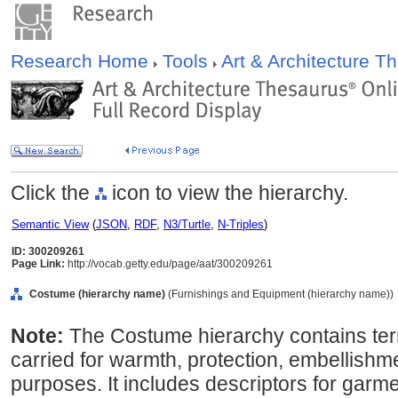
Research Home
Tools
Art & Architecture 
Click the
icon to view the hierarchy.
Semantic View
(
JSON
,
RDF
,
N3/Turtle
,
N-Triples
)
ID: 300209261
Page Link:
http://vocab.getty.edu/page/aat/300209261
Costume (hierarchy name)
(Furnishings and Equipment (hierarchy name))
Note:
The Costume hierarchy contains ter
carried for warmth, protection, embellishme
purposes. It includes descriptors for garm