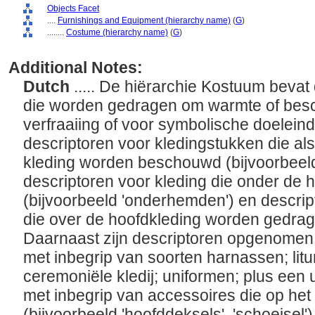
Objects Facet
....
Furnishings and Equipment (hierarchy name)
(
G
)
........
Costume (hierarchy name)
(
G
)
Additional Notes:
Dutch
..... De hiërarchie Kostuum bevat
die worden gedragen om warmte of besc
verfraaiing of voor symbolische doelein
descriptoren voor kledingstukken die al
kleding worden beschouwd (bijvoorbeeld
descriptoren voor kleding die onder de 
(bijvoorbeeld 'onderhemden') en descrip
die over de hoofdkleding worden gedragen
Daarnaast zijn descriptoren opgenomen 
met inbegrip van soorten harnassen; li
ceremoniële kledij; uniformen; plus een u
met inbegrip van accessoires die op he
(bijvoorbeeld 'hoofddeksels', 'schoeisel'