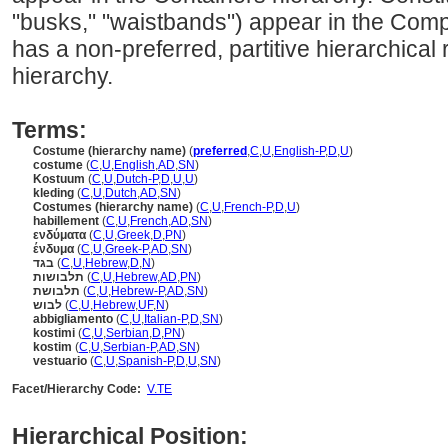
"busks," "waistbands") appear in the Com
has a non-preferred, partitive hierarchical
hierarchy.
Terms:
Costume (hierarchy name)
(
preferred
,
C
,
U
,
English-P
,
D
,
U
)
costume
(
C
,
U
,
English
,
AD
,
SN
)
Kostuum
(
C
,
U
,
Dutch-P
,
D
,
U
,
U
)
kleding
(
C
,
U
,
Dutch
,
AD
,
SN
)
Costumes (hierarchy name)
(
C
,
U
,
French-P
,
D
,
U
)
habillement
(
C
,
U
,
French
,
AD
,
SN
)
ενδύματα
(
C
,
U
,
Greek
,
D
,
PN
)
ένδυμα
(
C
,
U
,
Greek-P
,
AD
,
SN
)
בגד
(
C
,
U
,
Hebrew
,
D
,
N
)
תלבושות
(
C
,
U
,
Hebrew
,
AD
,
PN
)
תלבושת
(
C
,
U
,
Hebrew-P
,
AD
,
SN
)
לבוש
(
C
,
U
,
Hebrew
,
UF
,
N
)
abbigliamento
(
C
,
U
,
Italian-P
,
D
,
SN
)
kostimi
(
C
,
U
,
Serbian
,
D
,
PN
)
kostim
(
C
,
U
,
Serbian-P
,
AD
,
SN
)
vestuario
(
C
,
U
,
Spanish-P
,
D
,
U
,
SN
)
Facet/Hierarchy Code:
V.TE
Hierarchical Position: