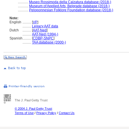
............
Museo Rossimoda della Calzatura database (2018-)
............
Museum of Applied Arts, Belgrade database (2018-)
............
Peloponnesian Folklore Foundation database (2018-)
Note:
English
..........
[
VP
]
..........
Legacy AAT data
Dutch
..........
[
AAT-Ned
]
..........
AAT-Ned (1994-)
Spanish
..........
[
CDBP-SNPC
]
..........
TAA database (2000-)
The J. Paul Getty Trust
© 2004 J. Paul Getty Trust
Terms of Use
/
Privacy Policy
/
Contact Us