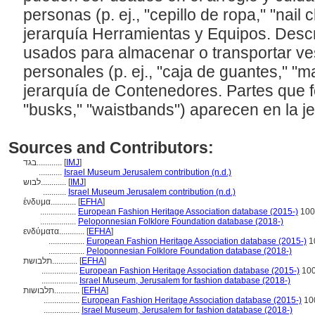
personas (p. ej., "cepillo de ropa," "nail
jerarquía Herramientas y Equipos. Descr
usados para almacenar o transportar ves
personales (p. ej., "caja de guantes," "m
jerarquía de Contenedores. Partes que fo
"busks," "waistbands") aparecen en la 
Sources and Contributors:
בגד............
[
IMJ
]
...........
Israel Museum Jerusalem contribution (n.d.)
לבוש............
[
IMJ
]
...........
Israel Museum Jerusalem contribution (n.d.)
ένδυμα............
[
EFHA
]
.................
European Fashion Heritage Association database (2015-)
100
.................
Peloponnesian Folklore Foundation database (2018-)
ενδύματα............
[
EFHA
]
.................
European Fashion Heritage Association database (2015-)
1
.................
Peloponnesian Folklore Foundation database (2018-)
תלבושת............
[
EFHA
]
.................
European Fashion Heritage Association database (2015-)
10
.................
Israel Museum, Jerusalem for fashion database (2018-)
תלבושות............
[
EFHA
]
.................
European Fashion Heritage Association database (2015-)
10
.................
Israel Museum, Jerusalem for fashion database (2018-)