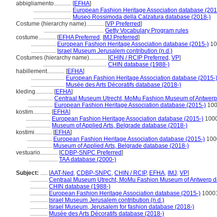
abbigliamento............
[
EFHA
]
..........................
European Fashion Heritage Association database (201
..........................
Museo Rossimoda della Calzatura database (2018-)
Costume (hierarchy name)............
[
VP Preferred
]
.........................................
Getty Vocabulary Program rules
costume............
[
EFHA Preferred
,
IMJ Preferred
]
.................
European Fashion Heritage Association database (2015-)
10
.................
Israel Museum Jerusalem contribution (n.d.)
Costumes (hierarchy name)............
[
CHIN / RCIP Preferred
,
VP
]
............................................
CHIN database (1988-)
habillement............
[
EFHA
]
.......................
European Fashion Heritage Association database (2015-
.......................
Musée des Arts Décoratifs database (2018-)
kleding............
[
EFHA
]
.................
Centraal Museum Utrecht, MoMu Fashion Museum of Antwerp
.................
European Fashion Heritage Association database (2015-)
100
kostim............
[
EFHA
]
.................
European Fashion Heritage Association database (2015-)
100
.................
Museum of Applied Arts, Belgrade database (2018-)
kostimi............
[
EFHA
]
.................
European Fashion Heritage Association database (2015-)
100
.................
Museum of Applied Arts, Belgrade database (2018-)
vestuario............
[
CDBP-SNPC Preferred
]
....................
TAA database (2000-)
Subject:
.....
[
AAT-Ned
,
CDBP-SNPC
,
CHIN / RCIP
,
EFHA
,
IMJ
,
VP
]
............
Centraal Museum Utrecht, MoMu Fashion Museum of Antwerp d
............
CHIN database (1988-)
............
European Fashion Heritage Association database (2015-)
1000
............
Israel Museum Jerusalem contribution (n.d.)
............
Israel Museum, Jerusalem for fashion database (2018-)
............
Musée des Arts Décoratifs database (2018-)