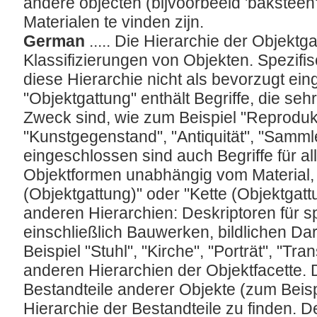
andere objecten (bijvoorbeeld 'baksteen')
Materialen te vinden zijn.
German
..... Die Hierarchie der Objektg
Klassifizierungen von Objekten. Spezifis
diese Hierarchie nicht als bevorzugt ei
"Objektgattung" enthält Begriffe, die se
Zweck sind, wie zum Beispiel "Reproduk
"Kunstgegenstand", "Antiquität", "Sammle
eingeschlossen sind auch Begriffe für al
Objektformen unabhängig vom Material, 
(Objektgattung)" oder "Kette (Objektgat
anderen Hierarchien: Deskriptoren für s
einschließlich Bauwerken, bildlichen Da
Beispiel "Stuhl", "Kirche", "Porträt", "Tra
anderen Hierarchien der Objektfacette. D
Bestandteile anderer Objekte (zum Beispie
Hierarchie der Bestandteile zu finden. De