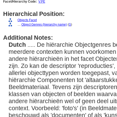
Facet/Hierarchy Code:
V.PE
Hierarchical Position:
Objects Facet
....
Object Genres (hierarchy name)
(
G
)
Additional Notes:
Dutch
..... De hiërarchie Objectgenres 
meerdere contexten kunnen voorkomen 
andere hiërarchieën in het facet Objec
zijn. Zo kan de descriptor 'reproducties', 
allerlei objecttypen worden toegepast, v
hiërarchie Componenten tot 'altaarstukke
Beeldmateriaal. Tevens zijn descriptor
klassen van objecten of beelden waarvan
andere hiërarchieën wel of geen deel ui
context. Voorbeeld: 'foto's' (in Beeldma
beschouwd als 'documenten' of als 'kuns