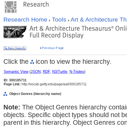
Research Home
Tools
Art & Architecture 
Click the
icon to view the hierarchy.
Semantic View
(
JSON
,
RDF
,
N3/Turtle
,
N-Triples
)
ID: 300185711
Page Link:
http://vocab.getty.edu/page/aat/300185711
Object Genres (hierarchy name)
Note:
The Object Genres hierarchy contain
objects. Specific object types should not b
parent in this hierarchy. Object Genres con