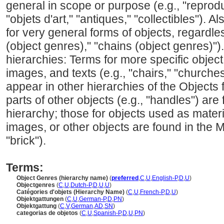
general in scope or purpose (e.g., "reprod
"objets d'art," "antiques," "collectibles"). 
for very general forms of objects, regardless
(object genres)," "chains (object genres)").
hierarchies: Terms for more specific object
images, and texts (e.g., "chairs," "churches,
appear in other hierarchies of the Objects 
parts of other objects (e.g., "handles") a
hierarchy; those for objects used as materi
images, or other objects are found in the M
"brick").
Terms:
Object Genres (hierarchy name)
(
preferred
,
C
,
U
,
English-P
,
D
,
U
)
Objectgenres
(
C
,
U
,
Dutch-P
,
D
,
U
,
U
)
Catégories d'objets (Hierarchy Name)
(
C
,
U
,
French-P
,
D
,
U
)
Objektgattungen
(
C
,
U
,
German-P
,
D
,
PN
)
Objektgattung
(
C
,
V
,
German
,
AD
,
SN
)
categorias de objetos
(
C
,
U
,
Spanish-P
,
D
,
U
,
PN
)