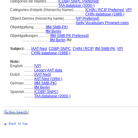
categorias de objetos............
[
CDBP-SNPC Preferred
]
......................................
TAA database (2000-)
Catégories d'objets (Hierarchy Name)............
[
CHIN / RCIP Preferred
,
VP
]
...........................................................
CHIN database (1988-)
Object Genres (hierarchy name)............
[
VP Preferred
]
.....................................................
Getty Vocabulary Program rules
Objektgattung............
[
IfM-SMB-PK
]
..........................
IfM Berlin
Objektgattungen............
[
IfM-SMB-PK Preferred
]
.............................
IfM Berlin
IfM
Subject:
.....
[
AAT-Ned
,
CDBP-SNPC
,
CHIN / RCIP
,
IfM-SMB-PK
,
VP
]
............
CHIN database (1988-)
Note:
English
..........
[
VP
]
..........
Legacy AAT data
Dutch
..........
[
AAT-Ned
]
..........
AAT-Ned (1994-)
German
..........
[
IfM-SMB-PK
]
..........
IfM Berlin
Spanish
..........
[
CDBP-SNPC
]
..........
TAA database (2000-)