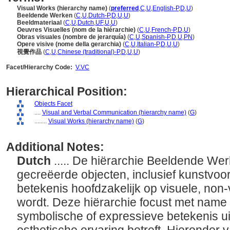
Visual Works (hierarchy name)
(
preferred
,
C
,
U
,
English-P
,
D
,
U
)
Beeldende Werken
(
C
,
U
,
Dutch-P
,
D
,
U
,
U
)
Beeldmateriaal
(
C
,
U
,
Dutch
,
UF
,
U
,
U
)
Oeuvres Visuelles (nom de la hiérarchie)
(
C
,
U
,
French-P
,
D
,
U
)
Obras visuales (nombre de jerarquía)
(
C
,
U
,
Spanish-P
,
D
,
U
,
PN
)
Opere visive (nome della gerarchia)
(
C
,
U
,
Italian-P
,
D
,
U
,
U
)
視覺作品
(
C
,
U
,
Chinese (traditional)-P
,
D
,
U
,
U
)
Facet/Hierarchy Code:
V.VC
Hierarchical Position:
Objects Facet
....
Visual and Verbal Communication (hierarchy name)
(
G
)
........
Visual Works (hierarchy name)
(
G
)
Additional Notes:
Dutch
..... De hiërarchie Beeldende We
gecreëerde objecten, inclusief kunstvoo
betekenis hoofdzakelijk op visuele, non
wordt. Deze hiërarchie focust met name
symbolische of expressieve betekenis ui