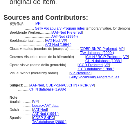
original de ítem.
Sources and Contributors:
[
VP
]
視覺作品............
...........
Getty Vocabulary Program rules
temporary value, for demons
Beeldende Werken............
[
AAT-Ned Preferred
]
.............................
AAT-Ned (1994-)
Beeldmateriaal............
[
AAT-Ned
,
VP
]
.............................
AAT-Ned (1994-)
Obras visuales (nombre de jerarquía)............
[
CDBP-SNPC Preferred
,
VP
]
...........................................................
TAA database (2000-)
Oeuvres Visuelles (nom de la hiérarchie)............
[
CHIN / RCIP Preferred
,
VP
]
.................................................................
CHIN database (1988-)
Opere visive (nome della gerarchia)............
[
ICCD Preferred
,
VP
]
...........................................................
ICCD database (1988-)
Visual Works (hierarchy name)............
[
VP Preferred
]
..................................................
Getty Vocabulary Program rules
Subject:
.....
[
AAT-Ned
,
CDBP-SNPC
,
CHIN / RCIP
,
VP
]
............
CHIN database (1988-)
Note:
English
..........
[
VP
]
..........
Legacy AAT data
Dutch
..........
[
AAT-Ned
]
..........
AAT-Ned (1994-)
Spanish
..........
[
CDBP-SNPC
]
..........
TAA database (2000-)