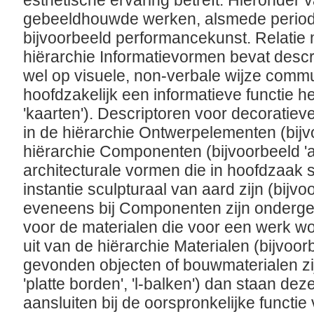
esthetische ervaring betreft. Hieronder v
gebeeldhouwde werken, alsmede period
bijvoorbeeld performancekunst. Relatie 
hiërarchie Informatievormen bevat descr
wel op visuele, non-verbale wijze comm
hoofdzakelijk een informatieve functie h
'kaarten'). Descriptoren voor decoratie
in de hiërarchie Ontwerpelementen (bijvo
hiërarchie Componenten (bijvoorbeeld 'acr
architecturale vormen die in hoofdzaak s
instantie sculpturaal van aard zijn (bijvoo
eveneens bij Componenten zijn onderge
voor de materialen die voor een werk w
uit van de hiërarchie Materialen (bijvoor
gevonden objecten of bouwmaterialen zij
'platte borden', 'l-balken') dan staan de
aansluiten bij de oorspronkelijke functie