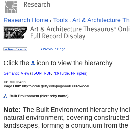
Research Home
Tools
Art & Architecture 
Click the
icon to view the hierarchy.
Semantic View
(
JSON
,
RDF
,
N3/Turtle
,
N-Triples
)
ID: 300264550
Page Link:
http://vocab.getty.edu/page/aat/300264550
Built Environment (hierarchy name)
Note:
The Built Environment hierarchy incl
natural environment, covering constructed
landscapes, forming a continuum from the 