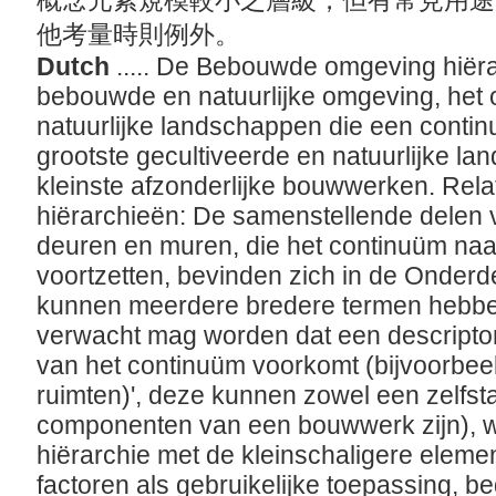
概念元素規模較小之層級，但有常見用途
他考量時則例外。
Dutch
..... De Bebouwde omgeving hiër
bebouwde en natuurlijke omgeving, he
natuurlijke landschappen die een conti
grootste gecultiveerde en natuurlijke la
kleinste afzonderlijke bouwwerken. Rela
hiërarchieën: De samenstellende delen
deuren en muren, die het continuüm naa
voortzetten, bevinden zich in de Onderd
kunnen meerdere bredere termen hebben
verwacht mag worden dat een descripto
van het continuüm voorkomt (bijvoorbeel
ruimten)', deze kunnen zowel een zelfs
componenten van een bouwwerk zijn), 
hiërarchie met de kleinschaligere elemen
factoren als gebruikelijke toepassing, be