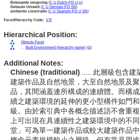
Bebouwde omgeving
(
C
,
U
,
Dutch-P
,
D
,
U
,
U
)
Gebaute Umwelt
(
C
,
U
,
German-P
,
D
,
SN
)
ambiente construido
(
C
,
U
,
Spanish-P
,
D
,
U
,
SN
)
Facet/Hierarchy Code:
V.R
Hierarchical Position:
Objects Facet
....
Built Environment (hierarchy name)
(
G
)
Additional Notes:
Chinese (traditional)
..... 此層級
建築作品及自然地景，大至自然地景及聚
品，其間涵蓋連所構成的連續體。而構成
續之建築環境的延伸的更小型構件如門和
級。由於索引典中各概念描述語不會重複
上可出現在具連續性之建築環境中的不同
堂」可為單一建築作品或較大建築作品中