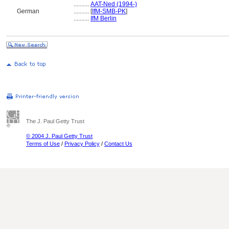
..........
AAT-Ned (1994-)
German
..........
[
IfM-SMB-PK
]
..........
IfM Berlin
The J. Paul Getty Trust
© 2004 J. Paul Getty Trust
Terms of Use
/
Privacy Policy
/
Contact Us