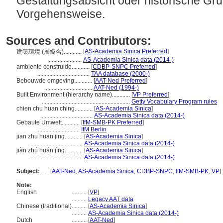
Gestaltungsabsicht oder historische Gr
Vorgehensweise.
Sources and Contributors:
[
AS-Academia Sinica Preferred
]
建築環境 (層級名)............
.......................
AS-Academia Sinica data (2014-)
ambiente construido............
[
CDBP-SNPC Preferred
]
...................................
TAA database (2000-)
Bebouwde omgeving............
[
AAT-Ned Preferred
]
................................
AAT-Ned (1994-)
Built Environment (hierarchy name)............
[
VP Preferred
]
...........................................................
Getty Vocabulary Program rules
chien chu huan ching............
[
AS-Academia Sinica
]
...................................
AS-Academia Sinica data (2014-)
Gebaute Umwelt............
[
IfM-SMB-PK Preferred
]
.............................
IfM Berlin
jian zhu huan jing............
[
AS-Academia Sinica
]
...................................
AS-Academia Sinica data (2014-)
jiàn zhú huán jìng............
[
AS-Academia Sinica
]
...................................
AS-Academia Sinica data (2014-)
Subject:
.....
[
AAT-Ned
,
AS-Academia Sinica
,
CDBP-SNPC
,
IfM-SMB-PK
,
VP
]
Note:
English
..........
[
VP
]
..........
Legacy AAT data
Chinese (traditional)
..........
[
AS-Academia Sinica
]
..........
AS-Academia Sinica data (2014-)
Dutch
..........
[
AAT-Ned
]