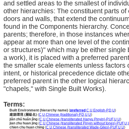
and settled areas to the smallest of individ
other hierarchies: The constituent parts o
doors and walls, that extend the continuum
found in the Components hierarchy. Conce
parents; therefore, in those instances whe
appear at more than one level of the conti
or structures)" which may be either single
a work), it is placed with a preferred paren
the smaller scale elements unless factor
intent, or historical precedence dictate oth
preferred parent in the other logical hierarc
"chapels," with Single Built Works).
Terms:
Built Environment (hierarchy name)
(
preferred
,
C
,
U
,
English-P
,
D
,
U
)
建築環境 (層級名)
(
C
,
U
,
Chinese (traditional)-P
,
D
,
U
,
U
)
jiàn zhú huán jìng
(
C
,
U
,
Chinese (transliterated Hanyu Pinyin)-P
,
UF
,
U
,
U
)
jian zhu huan jing
(
C
,
U
,
Chinese (transliterated Pinyin without tones)-P
,
UF
,
U
,
chien chu huan ching
(
C
,
U
,
Chinese (transliterated Wade-Giles)-P
,
UF
,
U
,
U
)