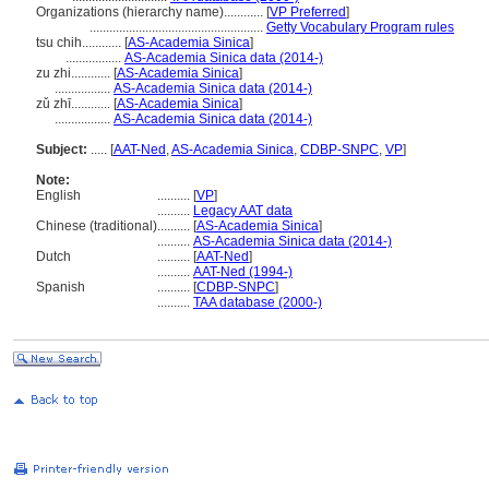
Organizations (hierarchy name)............
[
VP Preferred
]
.....................................................
Getty Vocabulary Program rules
tsu chih............
[
AS-Academia Sinica
]
.................
AS-Academia Sinica data (2014-)
zu zhi............
[
AS-Academia Sinica
]
.................
AS-Academia Sinica data (2014-)
zǔ zhī............
[
AS-Academia Sinica
]
.................
AS-Academia Sinica data (2014-)
Subject:
.....
[
AAT-Ned
,
AS-Academia Sinica
,
CDBP-SNPC
,
VP
]
Note:
English
..........
[
VP
]
..........
Legacy AAT data
Chinese (traditional)
..........
[
AS-Academia Sinica
]
..........
AS-Academia Sinica data (2014-)
Dutch
..........
[
AAT-Ned
]
..........
AAT-Ned (1994-)
Spanish
..........
[
CDBP-SNPC
]
..........
TAA database (2000-)