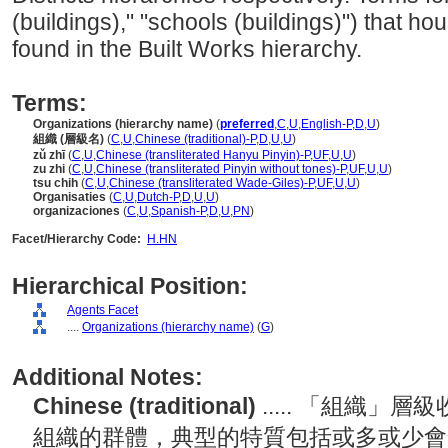
(buildings)," "schools (buildings)") that h
found in the Built Works hierarchy.
Terms:
Organizations (hierarchy name)
(
preferred
,
C
,
U
,
English-P
,
D
,
U
)
組織 (層級名)
(
C
,
U
,
Chinese (traditional)-P
,
D
,
U
,
U
)
zǔ zhī
(
C
,
U
,
Chinese (transliterated Hanyu Pinyin)-P
,
UF
,
U
,
U
)
zu zhi
(
C
,
U
,
Chinese (transliterated Pinyin without tones)-P
,
UF
,
U
,
U
)
tsu chih
(
C
,
U
,
Chinese (transliterated Wade-Giles)-P
,
UF
,
U
,
U
)
Organisaties
(
C
,
U
,
Dutch-P
,
D
,
U
,
U
)
organizaciones
(
C
,
U
,
Spanish-P
,
D
,
U
,
PN
)
Facet/Hierarchy Code:
H.HN
Hierarchical Position:
Agents Facet
....
Organizations (hierarchy name)
(
G
)
Additional Notes:
Chinese (traditional)
..... 「組織
組織的群體，典型的特質包括或多或少會