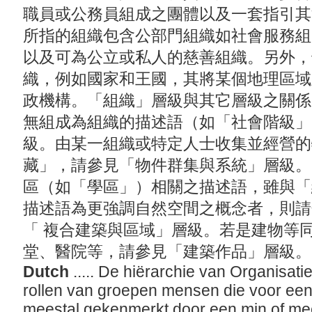
職員或公務員組成之團體以及一套指引其
所指的組織包含公部門組織如社會服務組
以及可為公立或私人的慈善組織。另外，
織，例如國家和王國，其將某個地理區域
政機構。「組織」層級與其它層級之關係
無組成為組織的描述語（如「社會階級」
級。由某一組織或特定人士收集並經營的
藏」，請參見「物件群集與系統」層級。
區（如「學區」）相關之描述語，雖與「
描述語為更強調自然空間之概念者，則請
「 複合建築與區域」層級。若是建物等
堂、醫院等，請參見「建築作品」層級
Dutch
..... De hiërarchie van Organisat
rollen van groepen mensen die voor een 
meestal gekenmerkt door een min of mee