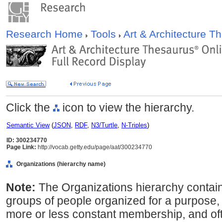
Research Home
Tools
Art & Architecture 
Click the
icon to view the hierarchy.
Semantic View
(
JSON
,
RDF
,
N3/Turtle
,
N-Triples
)
ID: 300234770
Page Link:
http://vocab.getty.edu/page/aat/300234770
Organizations (hierarchy name)
Note:
The Organizations hierarchy contains
groups of people organized for a purpose, 
more or less constant membership, and ofte