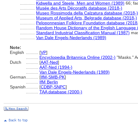
............
Kidwella and Steele, Men and Women (1989)
66; fa
............
Musée des Arts Décoratifs database (2018-)
............
Museo Rossimoda della Calzatura database (2018-)
............
Museum of Applied Arts, Belgrade database (2018-)
............
Peloponnesian Folklore Foundation database (2018
............
Random House Dictionary of the English Language 
............
Standard Industrial Classification Manual (1987)
mas
............
Van Dale Engels-Nederlands (1989)
Note:
English
..........
[
VP
]
..........
Encyclopedia Britannica Online (2002-)
"Masks." A
Dutch
..........
[
AAT-Ned
]
..........
AAT-Ned (1994-)
..........
Van Dale Engels-Nederlands (1989)
German
..........
[
IfM-SMB-PK
]
..........
IfM Berlin
Spanish
..........
[
CDBP-SNPC
]
..........
TAA database (2000-)