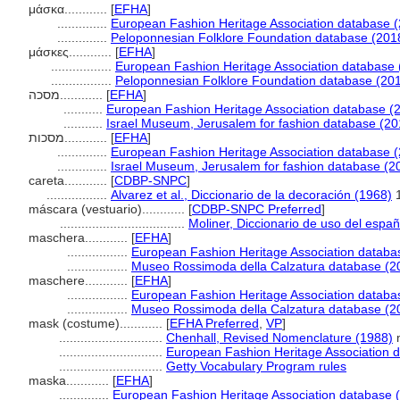
μάσκα............
[
EFHA
]
..............
European Fashion Heritage Association database (
..............
Peloponnesian Folklore Foundation database (201
μάσκες............
[
EFHA
]
.................
European Fashion Heritage Association database 
.................
Peloponnesian Folklore Foundation database (201
מסכה............
[
EFHA
]
...........
European Fashion Heritage Association database (
...........
Israel Museum, Jerusalem for fashion database (20
מסכות............
[
EFHA
]
..............
European Fashion Heritage Association database (
..............
Israel Museum, Jerusalem for fashion database (2
careta............
[
CDBP-SNPC
]
.................
Alvarez et al., Diccionario de la decoración (1968)
máscara (vestuario)............
[
CDBP-SNPC Preferred
]
...................................
Moliner, Diccionario de uso del españ
maschera............
[
EFHA
]
.................
European Fashion Heritage Association databa
.................
Museo Rossimoda della Calzatura database (2
maschere............
[
EFHA
]
.................
European Fashion Heritage Association databa
.................
Museo Rossimoda della Calzatura database (2
mask (costume)............
[
EFHA Preferred
,
VP
]
.............................
Chenhall, Revised Nomenclature (1988)
.............................
European Fashion Heritage Association 
.............................
Getty Vocabulary Program rules
maska............
[
EFHA
]
..............
European Fashion Heritage Association database 