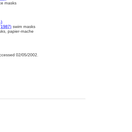
ce masks
-)
(1987)
swim masks
ks, papier-mache
ccessed 02/05/2002.