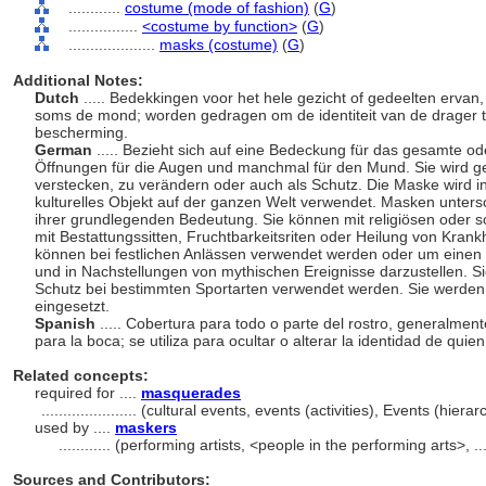
............
costume (mode of fashion)
(
G
)
................
<costume by function>
(
G
)
....................
masks (costume)
(
G
)
Additional Notes:
Dutch
..... Bedekkingen voor het hele gezicht of gedeelten erva
soms de mond; worden gedragen om de identiteit van de drager te
bescherming.
German
..... Bezieht sich auf eine Bedeckung für das gesamte ode
Öffnungen für die Augen und manchmal für den Mund. Sie wird get
verstecken, zu verändern oder auch als Schutz. Die Maske wird in 
kulturelles Objekt auf der ganzen Welt verwendet. Masken unters
ihrer grundlegenden Bedeutung. Sie können mit religiösen oder
mit Bestattungssitten, Fruchtbarkeitsriten oder Heilung von Kran
können bei festlichen Anlässen verwendet werden oder um einen 
und in Nachstellungen von mythischen Ereignisse darzustellen. Si
Schutz bei bestimmten Sportarten verwendet werden. Sie werden
eingesetzt.
Spanish
..... Cobertura para todo o parte del rostro, generalmen
para la boca; se utiliza para ocultar o alterar la identidad de quie
Related concepts:
required for ....
masquerades
......................
(cultural events, events (activities), Events (hie
used by ....
maskers
............
(performing artists, <people in the performing arts>, 
Sources and Contributors: