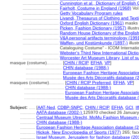
.............................
Cunnington et al., Dictionary of Englis
.............................
Fairholt, Costume in England (1968)
Vol
.............................
Getty Vocabulary Program rules
.............................
Livandi, Thesaurus of Clothing and Texti
.............................
Oxford English Dictionary (1961)
masks
.............................
Picken, Fashion Dictionary (1957)
illust
.............................
Random House Dictionary of the Englis
.............................
V&A personal artifacts terminology (199
.............................
Waffen- und Kostümkunde (1897-)
illust
Cataloguing Costume" - ICOM Internati
.............................
Webster's Third New International Dicti
.............................
Worcester Art Museum Library, List of s
masque (costume)............
[
CHIN / RCIP
,
EFHA
,
VP
]
.............................
CHIN database (1988-)
.............................
European Fashion Heritage Associatio
.............................
Musée des Arts Décoratifs database (
masques (costume)............
[
CHIN / RCIP Preferred
,
EFHA
,
VP
]
................................
CHIN database (1988-)
................................
European Fashion Heritage Associati
................................
Musée des Arts Décoratifs database 
Subject:
.....
[
AAT-Ned
,
CDBP-SNPC
,
CHIN / RCIP
,
EFHA
,
GCI
,
I
............
AATA database (2002-)
125970 checked 26 January
............
Centraal Museum Utrecht, MoMu Fashion Museum o
............
CHIN database (1988-)
............
European Fashion Heritage Association database (2
............
Hickok, New Encyclopedia of Sports (1977)
265; fac
............
Israel Museum, Jerusalem for fashion database (20