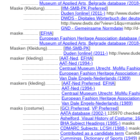
..............
Museum of Applied Arts, Belgrade database (2018-
Maske (Kleidung)............
[
IfM-SMB-PK Preferred
]
.............................
Duden [online] (2011-)
http://www.duden
.............................
DWDS - Digitales Wörterbuch der deuts
http://www.dwds.de/?view=1&qu=maske
.............................
GND - Gemeinsame Normdatei
http://d
maske............
[
EFHA
]
..............
European Fashion Heritage Association database 
..............
Museum of Applied Arts, Belgrade database (2018-
Masken (Kleidung)............
[
IfM-SMB-PK
]
................................
Duden [online] (2011-)
http://www.dud
masker (kleding)............
[
AAT-Ned
,
EFHA
]
.............................
AAT-Ned (1994-)
.............................
Centraal Museum Utrecht, MoMu Fashio
.............................
European Fashion Heritage Association 
.............................
Van Dale Engels-Nederlands (1989)
maskers (kleding)............
[
AAT-Ned Preferred
,
EFHA
]
................................
AAT-Ned (1994-)
................................
Centraal Museum Utrecht, MoMu Fashi
................................
European Fashion Heritage Association
................................
Van Dale Engels-Nederlands (1989)
masks (costume)............
[
GCI Preferred
,
VP Preferred
]
.............................
AATA database (2002-)
125970 checked
.............................
Ashelford, Visual History of Costume: 1
.............................
BHA Subject Headings (1985-)
masks
.............................
CDMARC Subjects: LCSH (1988-)
mask
.............................
Contributed as a candidate term
Candida
.............................
Cummings, Dictionary of Sports (1949)
i