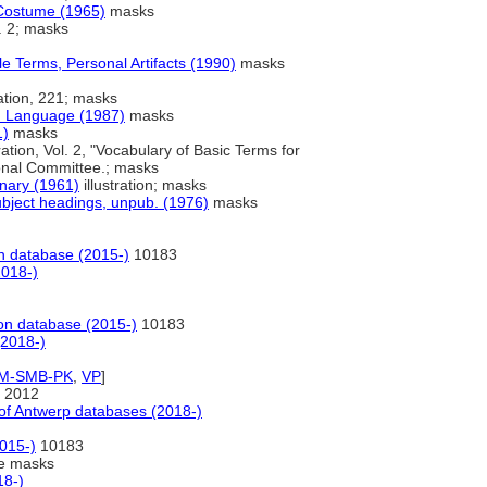
h Costume (1965)
masks
. 2; masks
le Terms, Personal Artifacts (1990)
masks
ration, 221; masks
h Language (1987)
masks
1)
masks
ration, Vol. 2, "Vocabulary of Basic Terms for
onal Committee.; masks
onary (1961)
illustration; masks
ubject headings, unpub. (1976)
masks
n database (2015-)
10183
2018-)
on database (2015-)
10183
(2018-)
fM-SMB-PK
,
VP
]
 2012
f Antwerp databases (2018-)
015-)
10183
e masks
18-)