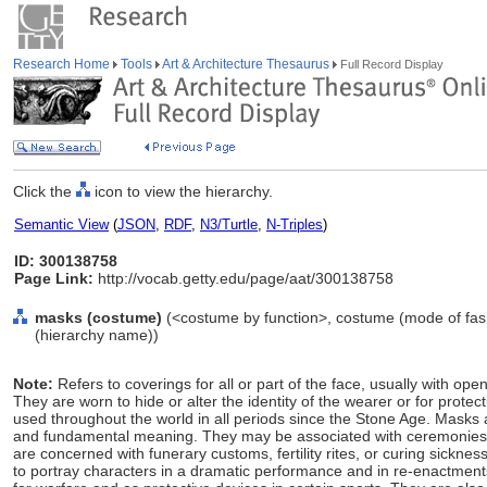
Research Home
Tools
Art & Architecture Thesaurus
Full Record Display
Click the
icon to view the hierarchy.
Semantic View
(
JSON
,
RDF
,
N3/Turtle
,
N-Triples
)
ID: 300138758
Page Link:
http://vocab.getty.edu/page/aat/300138758
masks (costume)
(<costume by function>, costume (mode of fash
(hierarchy name))
Note:
Refers to coverings for all or part of the face, usually with o
They are worn to hide or alter the identity of the wearer or for prote
used throughout the world in all periods since the Stone Age. Masks 
and fundamental meaning. They may be associated with ceremonies th
are concerned with funerary customs, fertility rites, or curing sickn
to portray characters in a dramatic performance and in re-enactmen