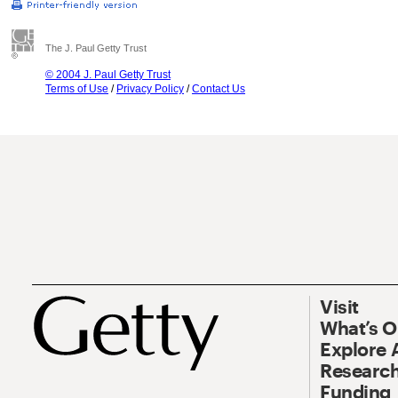
The J. Paul Getty Trust
© 2004 J. Paul Getty Trust
Terms of Use
/
Privacy Policy
/
Contact Us
Visit
What’s 
Explore 
Research
Funding