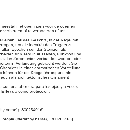
n, meestal met openingen voor de ogen en
 verbergen of te veranderen of ter
r einen Teil des Gesichts, in der Regel mit
ragen, um die Identität des Trägers zu
allen Epochen seit der Steinzeit als
cheiden sich sehr in Aussehen, Funktion und
 sozialen Zeremonien verbunden werden oder
kheiten in Verbindung gebracht werden. Sie
Charakter in einer dramatischen Vorstellung
e können für die Kriegsführung und als
 auch als architektonisches Ornament
te con una abertura para los ojos y a veces
n la lleva o como protección.
rarchy name)) [300254016]
... People (hierarchy name)) [300263463]