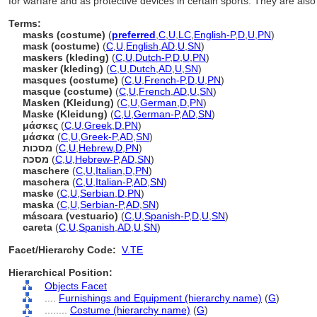
for warfare and as protective devices in certain sports. They are al
Terms:
masks (costume)
(
preferred
,
C
,
U
,
LC
,
English-P
,
D
,
U
,
PN
)
mask (costume)
(
C
,
U
,
English
,
AD
,
U
,
SN
)
maskers (kleding)
(
C
,
U
,
Dutch-P
,
D
,
U
,
PN
)
masker (kleding)
(
C
,
U
,
Dutch
,
AD
,
U
,
SN
)
masques (costume)
(
C
,
U
,
French-P
,
D
,
U
,
PN
)
masque (costume)
(
C
,
U
,
French
,
AD
,
U
,
SN
)
Masken (Kleidung)
(
C
,
U
,
German
,
D
,
PN
)
Maske (Kleidung)
(
C
,
U
,
German-P
,
AD
,
SN
)
μάσκες
(
C
,
U
,
Greek
,
D
,
PN
)
μάσκα
(
C
,
U
,
Greek-P
,
AD
,
SN
)
מסכות
(
C
,
U
,
Hebrew
,
D
,
PN
)
מסכה
(
C
,
U
,
Hebrew-P
,
AD
,
SN
)
maschere
(
C
,
U
,
Italian
,
D
,
PN
)
maschera
(
C
,
U
,
Italian-P
,
AD
,
SN
)
maske
(
C
,
U
,
Serbian
,
D
,
PN
)
maska
(
C
,
U
,
Serbian-P
,
AD
,
SN
)
máscara (vestuario)
(
C
,
U
,
Spanish-P
,
D
,
U
,
SN
)
careta
(
C
,
U
,
Spanish
,
AD
,
U
,
SN
)
Facet/Hierarchy Code:
V.TE
Hierarchical Position:
Objects Facet
....
Furnishings and Equipment (hierarchy name)
(
G
)
........
Costume (hierarchy name)
(
G
)