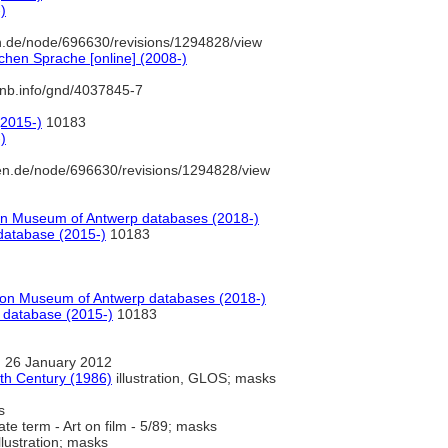
)
.de/node/696630/revisions/1294828/view
chen Sprache [online] (2008-)
-nb.info/gnd/4037845-7
(2015-)
10183
)
en.de/node/696630/revisions/1294828/view
n Museum of Antwerp databases (2018-)
database (2015-)
10183
on Museum of Antwerp databases (2018-)
 database (2015-)
10183
 26 January 2012
6th Century (1986)
illustration, GLOS; masks
s
te term - Art on film - 5/89; masks
llustration; masks