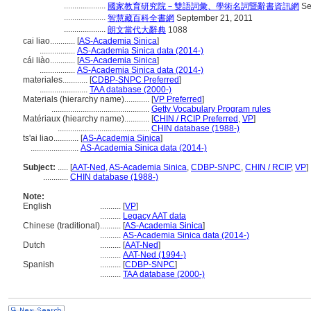
....................
國家教育研究院－雙語詞彙、學術名詞暨辭書資訊網
Se
....................
智慧藏百科全書網
September 21, 2011
....................
朗文當代大辭典
1088
cai liao............
[
AS-Academia Sinica
]
.................
AS-Academia Sinica data (2014-)
cái liào............
[
AS-Academia Sinica
]
.................
AS-Academia Sinica data (2014-)
materiales............
[
CDBP-SNPC Preferred
]
.......................
TAA database (2000-)
Materials (hierarchy name)............
[
VP Preferred
]
...............................................
Getty Vocabulary Program rules
Matériaux (hiearchy name)............
[
CHIN / RCIP Preferred
,
VP
]
............................................
CHIN database (1988-)
ts'ai liao............
[
AS-Academia Sinica
]
.......................
AS-Academia Sinica data (2014-)
Subject:
.....
[
AAT-Ned
,
AS-Academia Sinica
,
CDBP-SNPC
,
CHIN / RCIP
,
VP
]
............
CHIN database (1988-)
Note:
English
..........
[
VP
]
..........
Legacy AAT data
Chinese (traditional)
..........
[
AS-Academia Sinica
]
..........
AS-Academia Sinica data (2014-)
Dutch
..........
[
AAT-Ned
]
..........
AAT-Ned (1994-)
Spanish
..........
[
CDBP-SNPC
]
..........
TAA database (2000-)