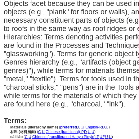
Objects facet because they can be used in 
objects (e.g., "plank" for floors or walls),
necessary constituent parts of objects (e.g.
to roofs in the same way as roof ridges or 
Hierarchies: Terms denoting activities per
are found in the Processes and Techniques
"glassworking"). Terms for generic object 
Genres hierarchy (e.g., "artifacts (object 
genres)"), while terms for materials themse
"metal," "textile"). Terms for tools used in 
"charcoal sticks," "pens") are in the Tools
while terms for the materials of which the
are found here (e.g., "charcoal," "ink").
Terms:
Materials (hierarchy name)
(
preferred
,
C
,
U
,
English-P
,
D
,
U
)
材料 (材料層面)
(
C
,
U
,
Chinese (traditional)-P
,
D
,
U
,
U
)
cái liào
(
C
,
U
,
Chinese (transliterated Hanyu Pinyin)-P
,
UF
,
U
,
U
)