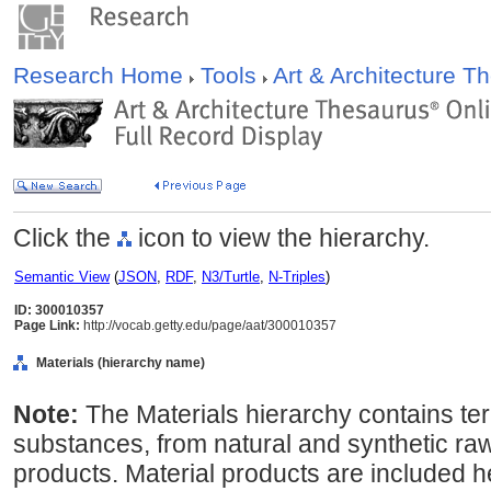
Research Home
Tools
Art & Architecture 
Click the
icon to view the hierarchy.
Semantic View
(
JSON
,
RDF
,
N3/Turtle
,
N-Triples
)
ID: 300010357
Page Link:
http://vocab.getty.edu/page/aat/300010357
Materials (hierarchy name)
Note:
The Materials hierarchy contains te
substances, from natural and synthetic raw
products. Material products are included he