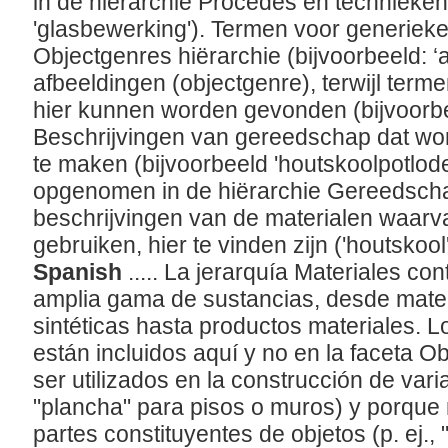
in de hiërarchie Procedés en technieken
'glasbewerking'). Termen voor generieke
Objectgenres hiërarchie (bijvoorbeeld: ‘a
afbeeldingen (objectgenre), terwijl terme
hier kunnen worden gevonden (bijvoorbeeld
Beschrijvingen van gereedschap dat wor
te maken (bijvoorbeeld 'houtskoolpotlode
opgenomen in de hiërarchie Gereedschap 
beschrijvingen van de materialen waarva
gebruiken, hier te vinden zijn ('houtskool'
Spanish
..... La jerarquía Materiales co
amplia gama de sustancias, desde mater
sintéticas hasta productos materiales. 
están incluidos aquí y no en la faceta O
ser utilizados en la construcción de varia
"plancha" para pisos o muros) y porque
partes constituyentes de objetos (p. ej., 