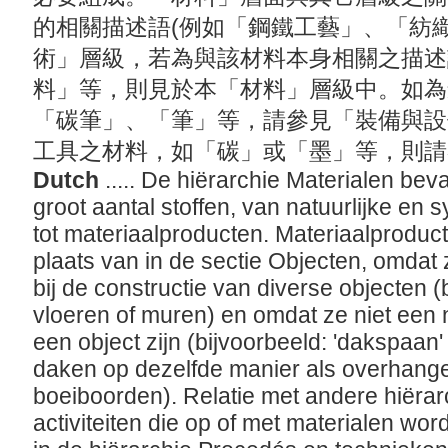
的相關描述語(例如「鋼鐵工藝」、「紡
術」層級，若為與該材料本身相關之描述
料」等，則見於本「材料」層級中。如為
「碳筆」、「筆」等，請參見「裝備與設
工具之材料，如「碳」或「墨」等，則
Dutch
..... De hiërarchie Materialen be
groot aantal stoffen, van natuurlijke en 
tot materiaalproducten. Materiaalproduc
plaats van in de sectie Objecten, omdat
bij de constructie van diverse objecten (
vloeren of muren) en omdat ze niet een
een object zijn (bijvoorbeeld: 'dakspaan' 
daken op dezelfde manier als overhang
boeiboorden). Relatie met andere hiërar
activiteiten die op of met materialen wor