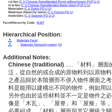
cai liao
(
C
,
U
,
Chinese (transliterated Pinyin without tones)-P
,
UF
,
U
,
U
)
ts'ai liao
(
C
,
U
,
Chinese (transliterated Wade-Giles)-P
,
UF
,
U
,
U
)
Materialen
(
C
,
U
,
Dutch-P
,
D
,
U
,
U
)
Matériaux (hiearchy name)
(
C
,
U
,
French-P
,
D
,
U
)
materiales
(
C
,
U
,
Spanish-P
,
D
,
U
,
U
)
Facet/Hierarchy Code:
M.MT
Hierarchical Position:
Materials Facet
....
Materials (hierarchy name)
(
G
)
Additional Notes:
Chinese (traditional)
..... 「材料
泛，從自然的或合成的原物料到以原物料
之產品歸於本階層而不併入物件層面之考
料是能用以建構出不同的物件，例如用以
另外也由於這些材料並不一定是物件之必
像是「木瓦」、「屋脊」和「屋簷」等，
必要組成。「材料」層面與其它層級之關