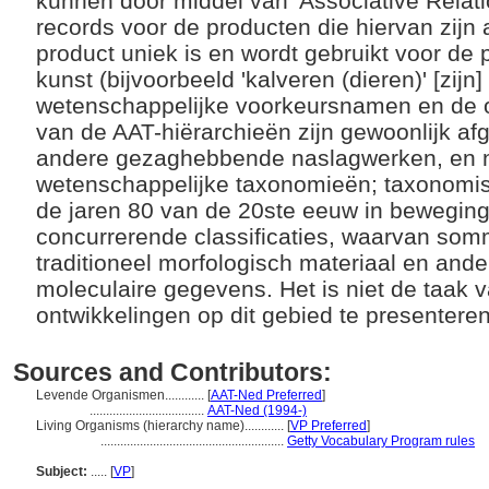
kunnen door middel van 'Associative Relati
records voor de producten die hiervan zijn 
product uniek is en wordt gebruikt voor de 
kunst (bijvoorbeeld 'kalveren (dieren)' [zijn] 
wetenschappelijke voorkeursnamen en de o
van de AAT-hiërarchieën zijn gewoonlijk af
andere gezaghebbende naslagwerken, en n
wetenschappelijke taxonomieën; taxonomisch
de jaren 80 van de 20ste eeuw in beweging
concurrerende classificaties, waarvan som
traditioneel morfologisch materiaal en and
moleculaire gegevens. Het is niet de taak
ontwikkelingen op dit gebied te presentere
Sources and Contributors:
Levende Organismen............
[
AAT-Ned Preferred
]
...................................
AAT-Ned (1994-)
Living Organisms (hierarchy name)............
[
VP Preferred
]
........................................................
Getty Vocabulary Program rules
Subject:
.....
[
VP
]