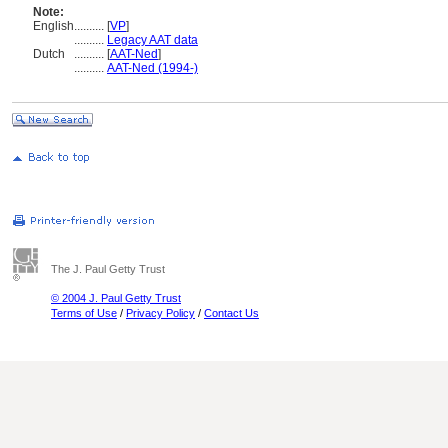
Note:
English
..........
[
VP
]
..........
Legacy AAT data
Dutch
..........
[
AAT-Ned
]
..........
AAT-Ned (1994-)
The J. Paul Getty Trust
© 2004 J. Paul Getty Trust
Terms of Use
/
Privacy Policy
/
Contact Us