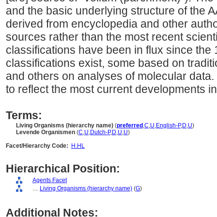
and the basic underlying structure of the A
derived from encyclopedia and other autho
sources rather than the most recent scient
classifications have been in flux since t
classifications exist, some based on tradi
and others on analyses of molecular data. I
to reflect the most current developments in t
Terms:
Living Organisms (hierarchy name)
(
preferred
,
C
,
U
,
English-P
,
D
,
U
)
Levende Organismen
(
C
,
U
,
Dutch-P
,
D
,
U
,
U
)
Facet/Hierarchy Code:
H.HL
Hierarchical Position:
Agents Facet
....
Living Organisms (hierarchy name)
(
G
)
Additional Notes: