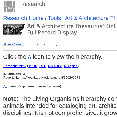
Research Home
Tools
Art & Architecture 
Click the
icon to view the hierarchy.
Semantic View
(
JSON
,
RDF
,
N3/Turtle
,
N-Triples
)
ID: 300265673
Page Link:
http://vocab.getty.edu/page/aat/300265673
Living Organisms (hierarchy name)
Note:
The Living Organisms hierarchy cons
animals intended for cataloging art, archit
disciplines. It is not comprehensive: it gr