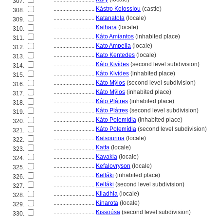
307.
............................
Kástro Kolossíou
(castle)
308.
............................
Katanatola
(locale)
309.
............................
Kathara
(locale)
310.
............................
Káto Amíantos
(inhabited place)
311.
............................
Kato Ampelia
(locale)
312.
............................
Kato Kentedes
(locale)
313.
............................
Káto Kivídes
(second level subdivision)
314.
............................
Káto Kivídes
(inhabited place)
315.
............................
Káto Mýlos
(second level subdivision)
316.
............................
Káto Mýlos
(inhabited place)
317.
............................
Káto Plátres
(inhabited place)
318.
............................
Káto Plátres
(second level subdivision)
319.
............................
Káto Polemídia
(inhabited place)
320.
............................
Káto Polemídia
(second level subdivision)
321.
............................
Katsourina
(locale)
322.
............................
Katta
(locale)
323.
............................
Kavakia
(locale)
324.
............................
Kefalovryson
(locale)
325.
............................
Kelláki
(inhabited place)
326.
............................
Kelláki
(second level subdivision)
327.
............................
Kiladhia
(locale)
328.
............................
Kinarota
(locale)
329.
............................
Kissoúsa
(second level subdivision)
330.