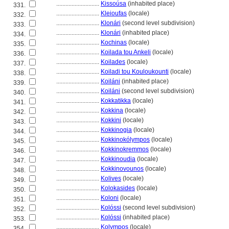
............................
Kissoúsa
(inhabited place)
331.
............................
Kleioufas
(locale)
332.
............................
Klonári
(second level subdivision)
333.
............................
Klonári
(inhabited place)
334.
............................
Kochinas
(locale)
335.
............................
Koilada tou Ankeli
(locale)
336.
............................
Koilades
(locale)
337.
............................
Koiladi tou Kouloukounti
(locale)
338.
............................
Koiláni
(inhabited place)
339.
............................
Koiláni
(second level subdivision)
340.
............................
Kokkatikka
(locale)
341.
............................
Kokkina
(locale)
342.
............................
Kokkini
(locale)
343.
............................
Kokkinogia
(locale)
344.
............................
Kokkinokólympos
(locale)
345.
............................
Kokkinokremmos
(locale)
346.
............................
Kokkinoudia
(locale)
347.
............................
Kokkinovounos
(locale)
348.
............................
Kolives
(locale)
349.
............................
Kolokasides
(locale)
350.
............................
Koloni
(locale)
351.
............................
Kolóssi
(second level subdivision)
352.
............................
Kolóssi
(inhabited place)
353.
............................
Kolympos
(locale)
354.