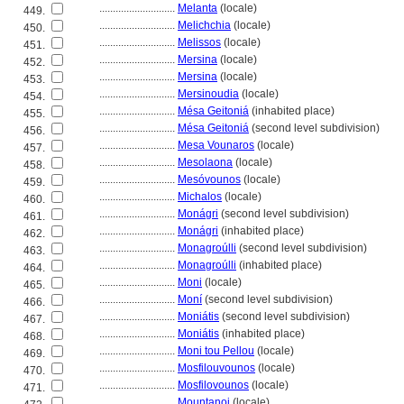
............................
Melanta
(locale)
449.
............................
Melichchia
(locale)
450.
............................
Melissos
(locale)
451.
............................
Mersina
(locale)
452.
............................
Mersina
(locale)
453.
............................
Mersinoudia
(locale)
454.
............................
Mésa Geitoni
(inhabited place)
455.
............................
Mésa Geitoni
(second level subdivision)
456.
............................
Mesa Vounaros
(locale)
457.
............................
Mesolaona
(locale)
458.
............................
Mesóvounos
(locale)
459.
............................
Michalos
(locale)
460.
............................
Monágri
(second level subdivision)
461.
............................
Monágri
(inhabited place)
462.
............................
Monagroúlli
(second level subdivision)
463.
............................
Monagroúlli
(inhabited place)
464.
............................
Moni
(locale)
465.
............................
Moní
(second level subdivision)
466.
............................
Moniátis
(second level subdivision)
467.
............................
Moniátis
(inhabited place)
468.
............................
Moni tou Pellou
(locale)
469.
............................
Mosfilouvounos
(locale)
470.
............................
Mosfilovounos
(locale)
471.
............................
Mountanoi
(locale)