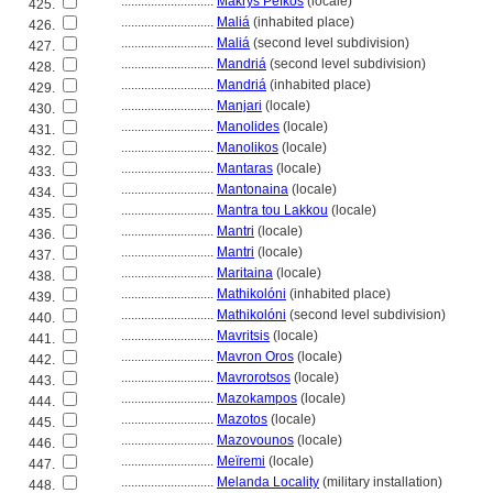
............................
Makrys Pefkos
(locale)
425.
............................
Mali
(inhabited place)
426.
............................
Mali
(second level subdivision)
427.
............................
Mandri
(second level subdivision)
428.
............................
Mandri
(inhabited place)
429.
............................
Manjari
(locale)
430.
............................
Manolides
(locale)
431.
............................
Manolikos
(locale)
432.
............................
Mantaras
(locale)
433.
............................
Mantonaina
(locale)
434.
............................
Mantra tou Lakkou
(locale)
435.
............................
Mantri
(locale)
436.
............................
Mantri
(locale)
437.
............................
Maritaina
(locale)
438.
............................
Mathikolóni
(inhabited place)
439.
............................
Mathikolóni
(second level subdivision)
440.
............................
Mavritsis
(locale)
441.
............................
Mavron Oros
(locale)
442.
............................
Mavrorotsos
(locale)
443.
............................
Mazokampos
(locale)
444.
............................
Mazotos
(locale)
445.
............................
Mazovounos
(locale)
446.
............................
Meïremi
(locale)
447.
............................
Melanda Locality
(military installation)
448.