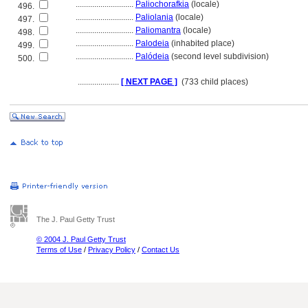
............................
Paliochorafkia
(locale)
496.
............................
Paliolania
(locale)
497.
............................
Paliomantra
(locale)
498.
............................
Palodeia
(inhabited place)
499.
............................
Palódeia
(second level subdivision)
500.
....................
[ NEXT PAGE ]
(733 child places)
The J. Paul Getty Trust
© 2004 J. Paul Getty Trust
Terms of Use
/
Privacy Policy
/
Contact Us