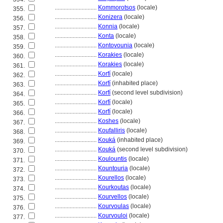
............................
Kommorotsos
(locale)
355.
............................
Konizera
(locale)
356.
............................
Konnia
(locale)
357.
............................
Konta
(locale)
358.
............................
Kontovounia
(locale)
359.
............................
Korakies
(locale)
360.
............................
Korakies
(locale)
361.
............................
Korfí
(locale)
362.
............................
Korfí
(inhabited place)
363.
............................
Korfí
(second level subdivision)
364.
............................
Korfí
(locale)
365.
............................
Korfí
(locale)
366.
............................
Koshes
(locale)
367.
............................
Koufalliris
(locale)
368.
............................
Kouk
(inhabited place)
369.
............................
Kouk
(second level subdivision)
370.
............................
Koulountis
(locale)
371.
............................
Kountouria
(locale)
372.
............................
Kourellos
(locale)
373.
............................
Kourkoutas
(locale)
374.
............................
Kourvellos
(locale)
375.
............................
Kourvoulas
(locale)
376.
............................
Kourvouloi
(locale)
377.