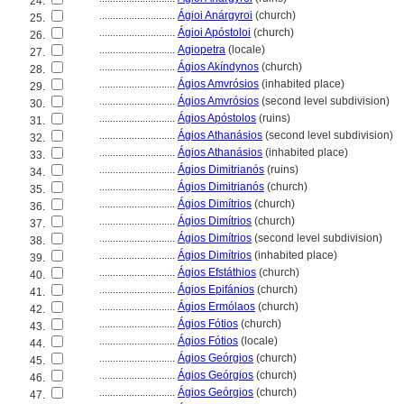
24.
............................
Ágioi Anárgyroi
(church)
25.
............................
Ágioi Apóstoloi
(church)
26.
............................
Agiopetra
(locale)
27.
............................
Ágios Akíndynos
(church)
28.
............................
Ágios Amvrósios
(inhabited place)
29.
............................
Ágios Amvrósios
(second level subdivision)
30.
............................
Ágios Apóstolos
(ruins)
31.
............................
Ágios Athanásios
(second level subdivision)
32.
............................
Ágios Athanásios
(inhabited place)
33.
............................
Ágios Dimitrianós
(ruins)
34.
............................
Ágios Dimitrianós
(church)
35.
............................
Ágios Dimítrios
(church)
36.
............................
Ágios Dimítrios
(church)
37.
............................
Ágios Dimítrios
(second level subdivision)
38.
............................
Ágios Dimítrios
(inhabited place)
39.
............................
Ágios Efstáthios
(church)
40.
............................
Ágios Epifánios
(church)
41.
............................
Ágios Ermólaos
(church)
42.
............................
Ágios Fótios
(church)
43.
............................
Ágios Fótios
(locale)
44.
............................
Ágios Geórgios
(church)
45.
............................
Ágios Geórgios
(church)
46.
............................
Ágios Geórgios
(church)
47.