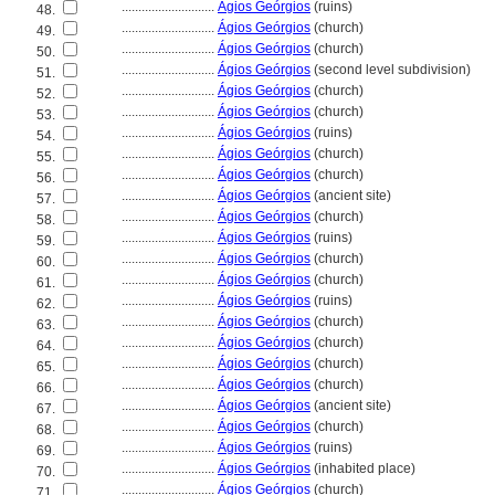
............................
Ágios Geórgios
(ruins)
48.
............................
Ágios Geórgios
(church)
49.
............................
Ágios Geórgios
(church)
50.
............................
Ágios Geórgios
(second level subdivision)
51.
............................
Ágios Geórgios
(church)
52.
............................
Ágios Geórgios
(church)
53.
............................
Ágios Geórgios
(ruins)
54.
............................
Ágios Geórgios
(church)
55.
............................
Ágios Geórgios
(church)
56.
............................
Ágios Geórgios
(ancient site)
57.
............................
Ágios Geórgios
(church)
58.
............................
Ágios Geórgios
(ruins)
59.
............................
Ágios Geórgios
(church)
60.
............................
Ágios Geórgios
(church)
61.
............................
Ágios Geórgios
(ruins)
62.
............................
Ágios Geórgios
(church)
63.
............................
Ágios Geórgios
(church)
64.
............................
Ágios Geórgios
(church)
65.
............................
Ágios Geórgios
(church)
66.
............................
Ágios Geórgios
(ancient site)
67.
............................
Ágios Geórgios
(church)
68.
............................
Ágios Geórgios
(ruins)
69.
............................
Ágios Geórgios
(inhabited place)
70.
............................
Ágios Geórgios
(church)
71.