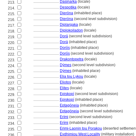
............................
Dasinarka
(locale)
213.
............................
Despotika
(locale)
214.
............................
Dieróna
(inhabited place)
215.
............................
Dieróna
(second level subdivision)
216.
............................
Diplargaka
(locale)
217.
............................
Diplokoiladon
(locale)
218.
............................
Dor
(second level subdivision)
219.
............................
Dor
(inhabited place)
220.
............................
Dorós
(inhabited place)
221.
............................
Dorós
(second level subdivision)
222.
............................
Drakontopetra
(locale)
223.
............................
Dýmes
(second level subdivision)
224.
............................
Dýmes
(inhabited place)
225.
............................
Elia tou Lykou
(locale)
226.
............................
Eliotos
(locale)
227.
............................
Elites
(locale)
228.
............................
Episkopí
(second level subdivision)
229.
............................
Episkopí
(inhabited place)
230.
............................
Eptagóneia
(inhabited place)
231.
............................
Eptagóneia
(second level subdivision)
232.
............................
Erími
(second level subdivision)
233.
............................
Erími
(inhabited place)
234.
............................
Erimi-Laonin tou Porakou
(deserted settlemen
235.
............................
Evdhimiou West Locality
(military installation)
236.