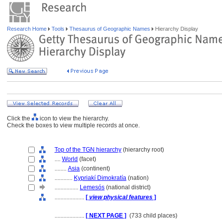
Research Home
Tools
Thesaurus of Geographic Names
Hierarchy Display
Click the
icon to view the hierarchy.
Check the boxes to view multiple records at once.
Top of the TGN hierarchy
(hierarchy root)
....
World
(facet)
........
Asia
(continent)
............
Kypriakí Dimokratía
(nation)
................
Lemesós
(national district)
....................
[
view physical features
]
....................
[ NEXT PAGE ]
(733 child places)