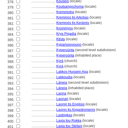
............................
Kouseis
(locale)
378.
............................
Koutsangochoma
(locale)
379.
............................
Kremmistra
(locale)
380.
............................
Kremmos tis Arkolias
(locale)
381.
............................
Kremmós tis Kerámis
(locale)
382.
............................
Krommyos
(locale)
383.
............................
Krya Pigadia
(locale)
384.
............................
Ktista
(locale)
385.
............................
Kyparissovouno
(locale)
386.
............................
Kyperoúnta
(second level subdivision)
387.
............................
Kyperoúnta
(inhabited place)
388.
............................
Kyr
(church)
389.
............................
Kyr
(church)
390.
............................
Lakkos Hussein Aga
(locale)
391.
............................
Lakkoudia
(locale)
392.
............................
Láneia
(second level subdivision)
393.
............................
Láneia
(inhabited place)
394.
............................
Laona
(locale)
395.
............................
Laonari
(locale)
396.
............................
Laonin tis Englisis
(locale)
397.
............................
Laonis tis Angastromenis
(locale)
398.
............................
Lastrigkas
(locale)
399.
............................
Laxia tou Rokka
(locale)
400.
............................
Laxia tou Stefani
(locale)
401.