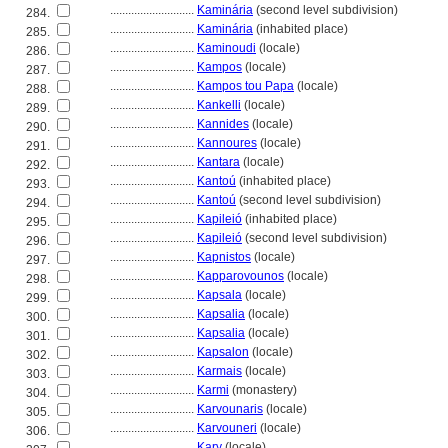
............................
Kaminária
(second level subdivision)
284.
............................
Kaminária
(inhabited place)
285.
............................
Kaminoudi
(locale)
286.
............................
Kampos
(locale)
287.
............................
Kampos tou Papa
(locale)
288.
............................
Kankelli
(locale)
289.
............................
Kannides
(locale)
290.
............................
Kannoures
(locale)
291.
............................
Kantara
(locale)
292.
............................
Kantoú
(inhabited place)
293.
............................
Kantoú
(second level subdivision)
294.
............................
Kapileió
(inhabited place)
295.
............................
Kapileió
(second level subdivision)
296.
............................
Kapnistos
(locale)
297.
............................
Kapparovounos
(locale)
298.
............................
Kapsala
(locale)
299.
............................
Kapsalia
(locale)
300.
............................
Kapsalia
(locale)
301.
............................
Kapsalon
(locale)
302.
............................
Karmais
(locale)
303.
............................
Karmi
(monastery)
304.
............................
Karvounaris
(locale)
305.
............................
Karvouneri
(locale)
306.
............................
Kary
(locale)