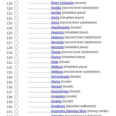
............................
Ágios Vichianós
(church)
119.
............................
Agrídia
(second level subdivision)
120.
............................
Agrídia
(inhabited place)
121.
............................
Agrós
(inhabited place)
122.
............................
Agrós
(second level subdivision)
123.
............................
Akanthopetra
(locale)
124.
............................
Akapnoú
(inhabited place)
125.
............................
Akapnoú
(second level subdivision)
126.
............................
Akroúnta
(second level subdivision)
127.
............................
Akroúnta
(inhabited place)
128.
............................
Álassa
(second level subdivision)
129.
............................
Álassa
(inhabited place)
130.
............................
Alata
(locale)
131.
............................
Aléktora
(inhabited place)
132.
............................
Aléktora
(second level subdivision)
133.
............................
Almyrolivado
(locale)
134.
............................
Alonia
(locale)
135.
............................
Aloupoi
(locale)
136.
............................
Alourotrypes
(locale)
137.
............................
Amalades
(locale)
138.
............................
Amalas
(locale)
139.
............................
Amathoús
(deserted settlement)
140.
............................
Amiandos Asbestos Mine
(mining center)
141.