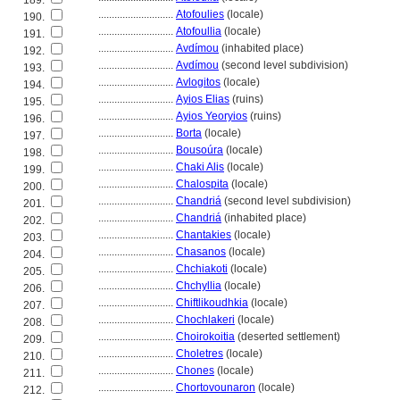
189.
............................
Atofoulies
(locale)
190.
............................
Atofoullia
(locale)
191.
............................
Avdímou
(inhabited place)
192.
............................
Avdímou
(second level subdivision)
193.
............................
Avlogitos
(locale)
194.
............................
Ayios Elias
(ruins)
195.
............................
Ayios Yeoryios
(ruins)
196.
............................
Borta
(locale)
197.
............................
Bousoúra
(locale)
198.
............................
Chaki Alis
(locale)
199.
............................
Chalospita
(locale)
200.
............................
Chandri
(second level subdivision)
201.
............................
Chandri
(inhabited place)
202.
............................
Chantakies
(locale)
203.
............................
Chasanos
(locale)
204.
............................
Chchiakoti
(locale)
205.
............................
Chchyllia
(locale)
206.
............................
Chiftlikoudhkia
(locale)
207.
............................
Chochlakeri
(locale)
208.
............................
Choirokoitia
(deserted settlement)
209.
............................
Choletres
(locale)
210.
............................
Chones
(locale)
211.
............................
Chortovounaron
(locale)
212.