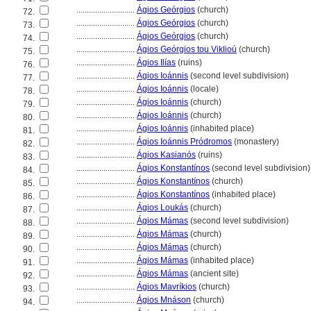
............................
Ágios Geórgios
(church)
72.
............................
Ágios Geórgios
(church)
73.
............................
Ágios Geórgios
(church)
74.
............................
Ágios Geórgios tou Viklioú
(church)
75.
............................
Ágios Ilías
(ruins)
76.
............................
Ágios Ioánnis
(second level subdivision)
77.
............................
Ágios Ioánnis
(locale)
78.
............................
Ágios Ioánnis
(church)
79.
............................
Ágios Ioánnis
(church)
80.
............................
Ágios Ioánnis
(inhabited place)
81.
............................
Ágios Ioánnis Pródromos
(monastery)
82.
............................
Ágios Kasianós
(ruins)
83.
............................
Ágios Konstantínos
(second level subdivision)
84.
............................
Ágios Konstantínos
(church)
85.
............................
Ágios Konstantínos
(inhabited place)
86.
............................
Ágios Loukás
(church)
87.
............................
Ágios Mámas
(second level subdivision)
88.
............................
Ágios Mámas
(church)
89.
............................
Ágios Mámas
(church)
90.
............................
Ágios Mámas
(inhabited place)
91.
............................
Ágios Mámas
(ancient site)
92.
............................
Ágios Mavríkios
(church)
93.
............................
Ágios Mnáson
(church)
94.