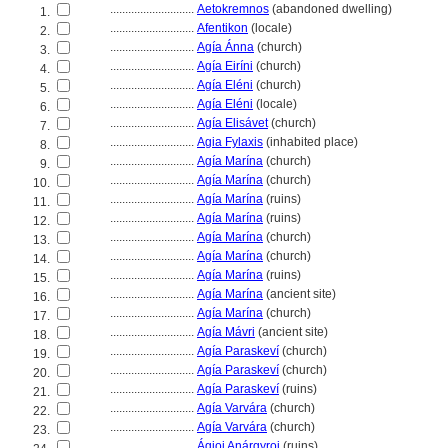
............................
Aetokremnos
(abandoned dwelling)
1.
............................
Afentikon
(locale)
2.
............................
Agía Ánna
(church)
3.
............................
Agía Eiríni
(church)
4.
............................
Agía Eléni
(church)
5.
............................
Agía Eléni
(locale)
6.
............................
Agía Elisávet
(church)
7.
............................
Agia Fylaxis
(inhabited place)
8.
............................
Agía Marína
(church)
9.
............................
Agía Marína
(church)
10.
............................
Agía Marína
(ruins)
11.
............................
Agía Marína
(ruins)
12.
............................
Agía Marína
(church)
13.
............................
Agía Marína
(church)
14.
............................
Agía Marína
(ruins)
15.
............................
Agía Marína
(ancient site)
16.
............................
Agía Marína
(church)
17.
............................
Agía Mávri
(ancient site)
18.
............................
Agía Paraskeví
(church)
19.
............................
Agía Paraskeví
(church)
20.
............................
Agía Paraskeví
(ruins)
21.
............................
Agía Varvára
(church)
22.
............................
Agía Varvára
(church)
23.
............................
Ágioi Anárgyroi
(ruins)