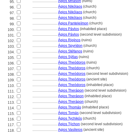
............................
Ágios Mnáson
(ruins)
95.
............................
Ágios Nikólaos
(church)
96.
............................
Ágios Nikólaos
(church)
97.
............................
Ágios Nikólaos
(church)
98.
............................
Ágios Panteleímon
(church)
99.
............................
Ágios Pávlos
(inhabited place)
100.
............................
Ágios Pávlos
(second level subdivision)
101.
............................
Ágios Rigínos
(ruins)
102.
............................
Ágios Spyrídon
(church)
103.
............................
Ágios Stéfanos
(ruins)
104.
............................
Ágios Sýllas
(ruins)
105.
............................
Ágios Theódoros
(ruins)
106.
............................
Ágios Theódoros
(church)
107.
............................
Ágios Theódoros
(second level subdivision)
108.
............................
Ágios Theódoros
(ancient site)
109.
............................
Ágios Theódoros
(inhabited place)
110.
............................
Ágios Therápon
(second level subdivision)
111.
............................
Ágios Therápon
(inhabited place)
112.
............................
Ágios Therápon
(church)
113.
............................
Ágios Thomás
(inhabited place)
114.
............................
Ágios Tomás
(second level subdivision)
115.
............................
Ágios Tychikós
(church)
116.
............................
Ágios Týchon
(second level subdivision)
117.
............................
Agios Vasíleios
(ancient site)
118.