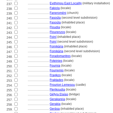
............................
Evdhimou East Locality
(military installation)
237.
............................
Fakiola
(locale)
238.
............................
Faneroméni
(church)
239.
............................
Fasoúla
(second level subdivision)
240.
............................
Fasoúla
(inhabited place)
241.
............................
Floudia
(locale)
242.
............................
Flourenzos
(locale)
243.
............................
Foiní
(inhabited place)
244.
............................
Foiní
(second level subdivision)
245.
............................
Foinikária
(inhabited place)
246.
............................
Foinikária
(second level subdivision)
247.
............................
Foradomantres
(locale)
248.
............................
Foteinies
(locale)
249.
............................
Fournia
(locale)
250.
............................
Fourremis
(locale)
251.
............................
Fragkos
(locale)
252.
............................
Fraktades
(locale)
253.
............................
Frourion Lemesou
(castle)
254.
............................
Fterikoudia
(locale)
255.
............................
Géfyra Elaías
(bridge)
256.
............................
Gerakareia
(locale)
257.
............................
Gerakia
(locale)
258.
............................
Gerása
(inhabited place)
259.