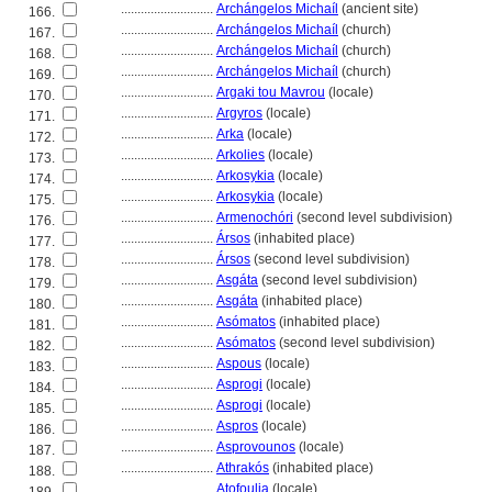
............................
Archángelos Michaíl
(ancient site)
166.
............................
Archángelos Michaíl
(church)
167.
............................
Archángelos Michaíl
(church)
168.
............................
Archángelos Michaíl
(church)
169.
............................
Argaki tou Mavrou
(locale)
170.
............................
Argyros
(locale)
171.
............................
Arka
(locale)
172.
............................
Arkolies
(locale)
173.
............................
Arkosykia
(locale)
174.
............................
Arkosykia
(locale)
175.
............................
Armenochóri
(second level subdivision)
176.
............................
Ársos
(inhabited place)
177.
............................
Ársos
(second level subdivision)
178.
............................
Asgáta
(second level subdivision)
179.
............................
Asgáta
(inhabited place)
180.
............................
Asómatos
(inhabited place)
181.
............................
Asómatos
(second level subdivision)
182.
............................
Aspous
(locale)
183.
............................
Asprogi
(locale)
184.
............................
Asprogi
(locale)
185.
............................
Aspros
(locale)
186.
............................
Asprovounos
(locale)
187.
............................
Athrakós
(inhabited place)
188.
............................
Atofoulia
(locale)