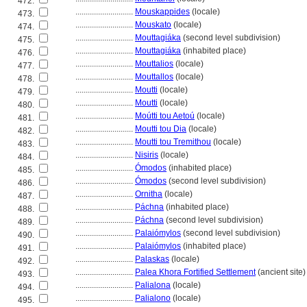
472.
............................
Mouskappides
(locale)
473.
............................
Mouskato
(locale)
474.
............................
Mouttagiáka
(second level subdivision)
475.
............................
Mouttagiáka
(inhabited place)
476.
............................
Mouttalios
(locale)
477.
............................
Mouttallos
(locale)
478.
............................
Moutti
(locale)
479.
............................
Moutti
(locale)
480.
............................
Moútti tou Aetoú
(locale)
481.
............................
Moutti tou Dia
(locale)
482.
............................
Moutti tou Tremithou
(locale)
483.
............................
Nisiris
(locale)
484.
............................
Ómodos
(inhabited place)
485.
............................
Ómodos
(second level subdivision)
486.
............................
Ornitha
(locale)
487.
............................
Páchna
(inhabited place)
488.
............................
Páchna
(second level subdivision)
489.
............................
Palaiómylos
(second level subdivision)
490.
............................
Palaiómylos
(inhabited place)
491.
............................
Palaskas
(locale)
492.
............................
Palea Khora Fortified Settlement
(ancient site)
493.
............................
Palialona
(locale)
494.
............................
Palialono
(locale)
495.