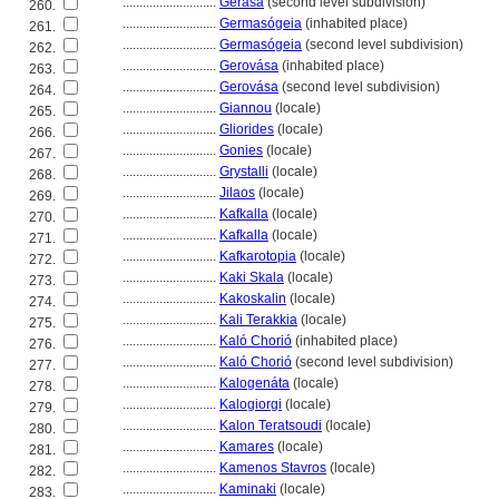
............................
Gerása
(second level subdivision)
260.
............................
Germasógeia
(inhabited place)
261.
............................
Germasógeia
(second level subdivision)
262.
............................
Gerovása
(inhabited place)
263.
............................
Gerovása
(second level subdivision)
264.
............................
Giannou
(locale)
265.
............................
Gliorides
(locale)
266.
............................
Gonies
(locale)
267.
............................
Grystalli
(locale)
268.
............................
Jilaos
(locale)
269.
............................
Kafkalla
(locale)
270.
............................
Kafkalla
(locale)
271.
............................
Kafkarotopia
(locale)
272.
............................
Kaki Skala
(locale)
273.
............................
Kakoskalin
(locale)
274.
............................
Kali Terakkia
(locale)
275.
............................
Kaló Chorió
(inhabited place)
276.
............................
Kaló Chorió
(second level subdivision)
277.
............................
Kalogenáta
(locale)
278.
............................
Kalogiorgi
(locale)
279.
............................
Kalon Teratsoudi
(locale)
280.
............................
Kamares
(locale)
281.
............................
Kamenos Stavros
(locale)
282.
............................
Kaminaki
(locale)
283.