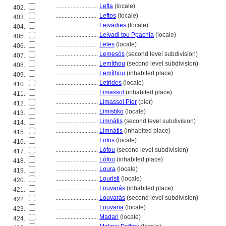
............................
Lefta
(locale)
402.
............................
Leftos
(locale)
403.
............................
Leivadies
(locale)
404.
............................
Leivadi tou Ppachia
(locale)
405.
............................
Leles
(locale)
406.
............................
Lemesós
(second level subdivision)
407.
............................
Lemíthou
(second level subdivision)
408.
............................
Lemíthou
(inhabited place)
409.
............................
Letrides
(locale)
410.
............................
Limassol
(inhabited place)
411.
............................
Limassol Pier
(pier)
412.
............................
Limistiko
(locale)
413.
............................
Limnátis
(second level subdivision)
414.
............................
Limnátis
(inhabited place)
415.
............................
Lofos
(locale)
416.
............................
Lófou
(second level subdivision)
417.
............................
Lófou
(inhabited place)
418.
............................
Loura
(locale)
419.
............................
Louristi
(locale)
420.
............................
Louvarás
(inhabited place)
421.
............................
Louvarás
(second level subdivision)
422.
............................
Louvaria
(locale)
423.
............................
Madarí
(locale)
424.