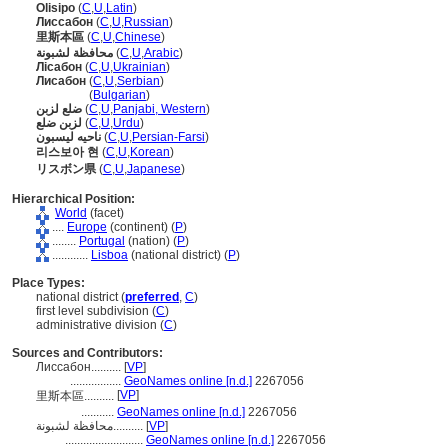
Olisipo
(
C
,
U
,
Latin
)
Лиссабон
(
C
,
U
,
Russian
)
里斯本區
(
C
,
U
,
Chinese
)
محافظة لشبونة
(
C
,
U
,
Arabic
)
Лісабон
(
C
,
U
,
Ukrainian
)
Лисабон
(
C
,
U
,
Serbian
)
Лисабон
(
Bulgarian
)
ضلع لزبن
(
C
,
U
,
Panjabi, Western
)
لزبن ضلع
(
C
,
U
,
Urdu
)
ناحیه لیسبون
(
C
,
U
,
Persian-Farsi
)
리스보아 현
(
C
,
U
,
Korean
)
リスボン県
(
C
,
U
,
Japanese
)
Hierarchical Position:
World
(facet)
....
Europe
(continent) (
P
)
........
Portugal
(nation) (
P
)
............
Lisboa
(national district) (
P
)
Place Types:
national district (
preferred
,
C
)
first level subdivision (
C
)
administrative division (
C
)
Sources and Contributors:
Лиссабон..........
[
VP
]
.................
GeoNames online [n.d.]
2267056
[
VP
]
里斯本區..........
...........
GeoNames online [n.d.]
2267056
محافظة لشبونة..........
[
VP
]
..........................
GeoNames online [n.d.]
2267056