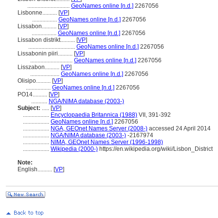
.............................
GeoNames online [n.d.]
2267056
Lisbonne..........
[
VP
]
.................
GeoNames online [n.d.]
2267056
Lissabon..........
[
VP
]
.................
GeoNames online [n.d.]
2267056
Lissabon distrikt..........
[
VP
]
................................
GeoNames online [n.d.]
2267056
Lissabonin piiri..........
[
VP
]
.............................
GeoNames online [n.d.]
2267056
Lisszabon..........
[
VP
]
....................
GeoNames online [n.d.]
2267056
Olisipo..........
[
VP
]
.................
GeoNames online [n.d.]
2267056
PO14..........
[
VP
]
...........
NGA/NIMA database (2003-)
Subject:
.....
[
VP
]
..................
Encyclopaedia Britannica (1988)
VII, 391-392
..................
GeoNames online [n.d.]
2267056
..................
NGA, GEOnet Names Server (2008-)
accessed 24 April 2014
..................
NGA/NIMA database (2003-)
-2167974
..................
NIMA, GEOnet Names Server (1996-1998)
..................
Wikipedia (2000-)
https://en.wikipedia.org/wiki/Lisbon_District
Note:
English
..........
[
VP
]