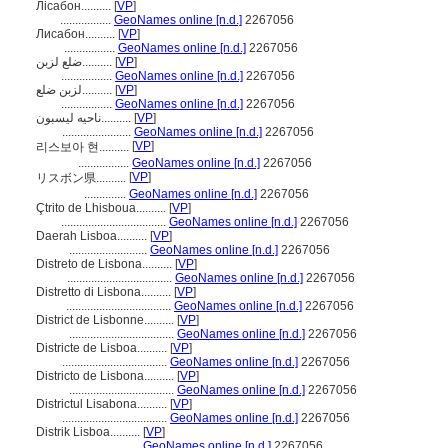
Лісабон..........
[
VP
]
.................
GeoNames online [n.d.]
2267056
Лисабон..........
[
VP
]
.................
GeoNames online [n.d.]
2267056
ضلع لزبن..........
[
VP
]
.................
GeoNames online [n.d.]
2267056
لزبن ضلع..........
[
VP
]
.................
GeoNames online [n.d.]
2267056
ناحیه لیسبون..........
[
VP
]
.......................
GeoNames online [n.d.]
2267056
[
VP
]
리스보아 현..........
.................
GeoNames online [n.d.]
2267056
[
VP
]
リスボン県..........
..............
GeoNames online [n.d.]
2267056
Çtrito de Lhisboua..........
[
VP
]
...................................
GeoNames online [n.d.]
2267056
Daerah Lisboa..........
[
VP
]
..........................
GeoNames online [n.d.]
2267056
Distreto de Lisbona..........
[
VP
]
...................................
GeoNames online [n.d.]
2267056
Distretto di Lisbona..........
[
VP
]
...................................
GeoNames online [n.d.]
2267056
District de Lisbonne..........
[
VP
]
...................................
GeoNames online [n.d.]
2267056
Districte de Lisboa..........
[
VP
]
...................................
GeoNames online [n.d.]
2267056
Districto de Lisbona..........
[
VP
]
...................................
GeoNames online [n.d.]
2267056
Districtul Lisabona..........
[
VP
]
...................................
GeoNames online [n.d.]
2267056
Distrik Lisboa..........
[
VP
]
.............................
GeoNames online [n.d.]
2267056