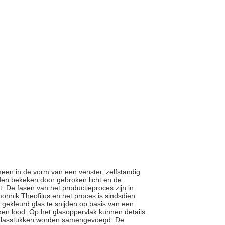
emeen in de vorm van een venster, zelfstandig
den bekeken door gebroken licht en de
. De fasen van het productieproces zijn in
nnik Theofilus en het proces is sindsdien
gekleurd glas te snijden op basis van een
oken lood. Op het glasoppervlak kunnen details
 glasstukken worden samengevoegd. De