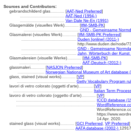
Sources and Contributors:
gebrandschilderd glas............
[
AAT-Ned Preferred
]
......................................
AAT-Ned (1994-)
......................................
Van Dale Ne-En (1991)
Glasgemälde (visuelles Werk)............
[
IfM-SMB-PK
]
...............................................
GND - Gemeinsame Normd
Glasmalerei (visuelles Werk)............
[
IfM-SMB-PK Preferred
]
...............................................
Duden [online] (2011-)
http://www.duden.de/node/7
...............................................
GND - Gemeinsame Normda
...............................................
Jahn, Wörterbuch der Kunst
Glasmalereien (visuelle Werke)............
[
IfM-SMB-PK
]
.....................................................
AAT-Deutsch (2012-)
glassmaleri............
[
NASJON Preferred
]
.......................
Norwegian National Museum of Art database 
glass, stained (visual works)............
[
VP
]
..................................................
Getty Vocabulary Program ru
lavori di vetro colorato (oggetti d'arte)............
[
VP
]
....................................................................
Italian Term Proces
lavoro di vetro colorato (oggetto d'arte)............
[
VP
]
....................................................................
ICCD database (1
....................................................................
WordReference.co
WordReference.co
https://www.wordr
14 Apr. 2020.
stained glass (visual works)............
[
GCI Preferred
,
VP Preferred
]
...............................................
AATA database (2002-)
12917