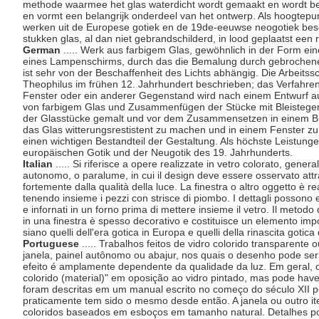
methode waarmee het glas waterdicht wordt gemaakt en wordt bev
en vormt een belangrijk onderdeel van het ontwerp. Als hoogtep
werken uit de Europese gotiek en de 19de-eeuwse neogotiek be
stukken glas, al dan niet gebrandschilderd, in lood geplaatst een
German
..... Werk aus farbigem Glas, gewöhnlich in der Form ein
eines Lampenschirms, durch das die Bemalung durch gebrochenes 
ist sehr von der Beschaffenheit des Lichts abhängig. Die Arbeitss
Theophilus im frühen 12. Jahrhundert beschrieben; das Verfahren
Fenster oder ein anderer Gegenstand wird nach einem Entwurf au
von farbigem Glas und Zusammenfügen der Stücke mit Bleistegen 
der Glasstücke gemalt und vor dem Zusammensetzen in einem Br
das Glas witterungsrestistent zu machen und in einem Fenster zu b
einen wichtigen Bestandteil der Gestaltung. Als höchste Leistung
europäischen Gotik und der Neugotik des 19. Jahrhunderts.
Italian
..... Si riferisce a opere realizzate in vetro colorato, gener
autonomo, o paralume, in cui il design deve essere osservato attrav
fortemente dalla qualità della luce. La finestra o altro oggetto è re
tenendo insieme i pezzi con strisce di piombo. I dettagli possono es
e infornati in un forno prima di mettere insieme il vetro. Il metodo
in una finestra è spesso decorativo e costituisce un elemento importa
siano quelli dell'era gotica in Europa e quelli della rinascita goti
Portuguese
..... Trabalhos feitos de vidro colorido transparent
janela, painel autônomo ou abajur, nos quais o desenho pode ser
efeito é amplamente dependente da qualidade da luz. Em geral, o 
colorido (material)" em oposição ao vidro pintado, mas pode hav
foram descritas em um manual escrito no começo do século XII 
praticamente tem sido o mesmo desde então. A janela ou outro ite
coloridos baseados em esboços em tamanho natural. Detalhes po