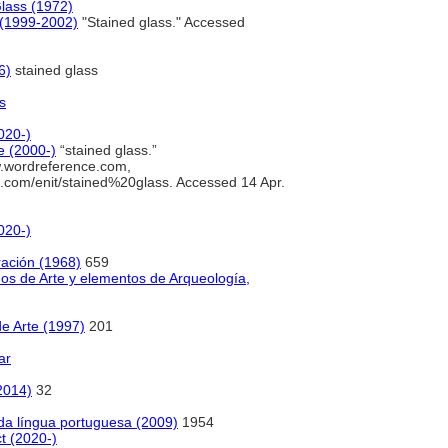
Glass (1972)
e (1999-2002)
"Stained glass." Accessed
6)
stained glass
s
020-)
 (2000-)
“stained glass.”
wordreference.com,
.com/enit/stained%20glass. Accessed 14 Apr.
020-)
oración (1968)
659
nos de Arte y elementos de Arqueología,
de Arte (1997)
201
ar
(2014)
32
 da língua portuguesa (2009)
1954
t (2020-)