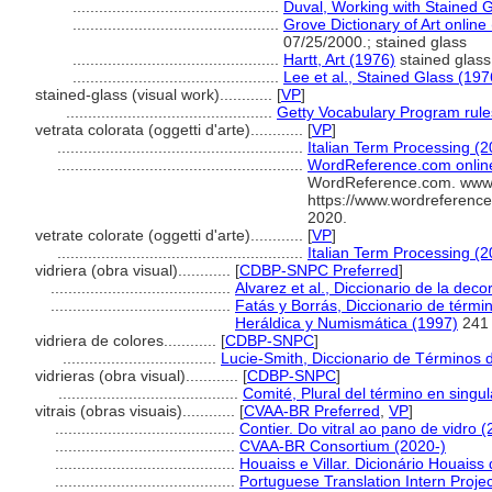
...............................................
Duval, Working with Stained 
...............................................
Grove Dictionary of Art onlin
07/25/2000.; stained glass
...............................................
Hartt, Art (1976)
stained glass
...............................................
Lee et al., Stained Glass (197
stained-glass (visual work)............
[
VP
]
...............................................
Getty Vocabulary Program rule
vetrata colorata (oggetti d'arte)............
[
VP
]
........................................................
Italian Term Processing (2
........................................................
WordReference.com online
WordReference.com. www.
https://www.wordreference
2020.
vetrate colorate (oggetti d'arte)............
[
VP
]
........................................................
Italian Term Processing (2
vidriera (obra visual)............
[
CDBP-SNPC Preferred
]
.........................................
Alvarez et al., Diccionario de la dec
.........................................
Fatás y Borrás, Diccionario de térmi
Heráldica y Numismática (1997)
241
vidriera de colores............
[
CDBP-SNPC
]
...................................
Lucie-Smith, Diccionario de Términos 
vidrieras (obra visual)............
[
CDBP-SNPC
]
.........................................
Comité, Plural del término en singul
vitrais (obras visuais)............
[
CVAA-BR Preferred
,
VP
]
.........................................
Contier. Do vitral ao pano de vidro 
.........................................
CVAA-BR Consortium (2020-)
.........................................
Houaiss e Villar. Dicionário Houaiss
.........................................
Portuguese Translation Intern Projec