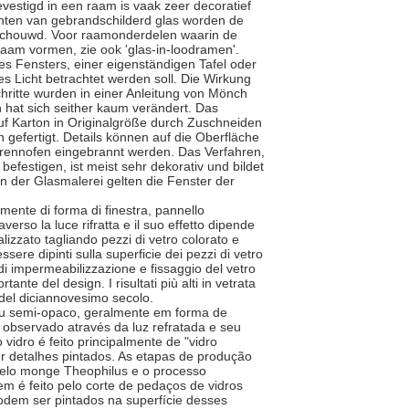
estigd in een raam is vaak zeer decoratief
unten van gebrandschilderd glas worden de
schouwd. Voor raamonderdelen waarin de
 raam vormen, zie ook 'glas-in-loodramen'.
es Fensters, einer eigenständigen Tafel oder
Licht betrachtet werden soll. Die Wirkung
chritte wurden in einer Anleitung von Mönch
 hat sich seither kaum verändert. Das
f Karton in Originalgröße durch Zuschneiden
gefertigt. Details können auf die Oberfläche
ennofen eingebrannt werden. Das Verfahren,
efestigen, ist meist sehr dekorativ und bildet
en der Glasmalerei gelten die Fenster der
almente di forma di finestra, pannello
erso la luce rifratta e il suo effetto dipende
alizzato tagliando pezzi di vetro colorato e
sere dipinti sulla superficie dei pezzi di vetro
 di impermeabilizzazione e fissaggio del vetro
nte del design. I risultati più alti in vetrata
ca del diciannovesimo secolo.
e ou semi-opaco, geralmente em forma de
 observado através da luz refratada e seu
vidro é feito principalmente de "vidro
er detalhes pintados. As etapas de produção
pelo monge Theophilus e o processo
m é feito pelo corte de pedaços de vidros
dem ser pintados na superfície desses