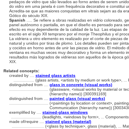
pedaços de vidro que são levados ao forno antes de serem unid
do vidro em uma janela é com frequência decorativo e constitui
Acredita-se que as maiores conquistas em vitrais sejam as da e
Gótico do século XIX.
Spanish
..... Se refiere a obras realizadas en vidrio coloreado,
panel autónomo o pantalla, en que el diseño es pensado para ser 
efecto es muy dependiente de la calidad de la luz. Las etapas d
escrito en el siglo XII temprano por el monje Theophilus y el pr
La vidriera u otro elemento es realizado por el corte de piezas de
natural y unidos por tiras de plomo. Los detalles pueden ser pintad
y cocidos en horno antes de unir las piezas de vidrio. El método d
ventana es muchas veces muy decorativo y forma un elemento imp
resultados más logrados de vidrieras son aquellos de la época gó
XIX.
Related concepts:
created by ....
stained glass artists
..................
(glass artists, <artists by medium or work type>, .
distinguished from ....
glass in concrete (visual works)
..................................
(glassware, <visual works by material or te
(hierarchy name)) [300391169]
distinguished from ....
painted glass (visual works)
..................................
(<paintings by location or context>, painting
Communication (hierarchy name)) [300343
exemplified by ....
stained-glass windows
..........................
(leadlights, <windows by form>, ... Component
made of/require ....
stained glass (material)
............................
(<glass by technique>, glass (material), ... M