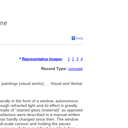
Representative Images
:
1
2
3
4
Record Type:
concept
 paintings (visual works), ... Visual and Verbal
erally in the form of a window, autonomous
gh refracted light and its effect is greatly
y made of "stained glass (material)" as opposed
nufacture were described in a manual written
s has hardly changed since then. The window
ull-scale cartoon and holding the pieces