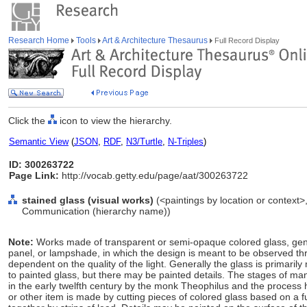
Research Home
Tools
Art & Architecture Thesaurus
Full Record Display
Click the
icon to view the hierarchy.
Semantic View
(
JSON
,
RDF
,
N3/Turtle
,
N-Triples
)
ID: 300263722
Page Link:
http://vocab.getty.edu/page/aat/300263722
stained glass (visual works)
(<paintings by location or context>,
Communication (hierarchy name))
Note:
Works made of transparent or semi-opaque colored glass, gen
panel, or lampshade, in which the design is meant to be observed throu
dependent on the quality of the light. Generally the glass is primaril
to painted glass, but there may be painted details. The stages of ma
in the early twelfth century by the monk Theophilus and the proces
or other item is made by cutting pieces of colored glass based on a f