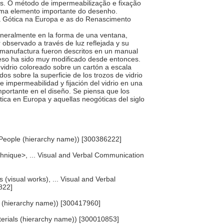
os. O método de impermeabilização e fixação
 uma elemento importante do desenho.
ra Gótica na Europa e as do Renascimento
 generalmente en la forma de una ventana,
observado a través de luz reflejada y su
e manufactura fueron descritos en un manual
oceso ha sido muy modificado desde entonces.
 vidrio coloreado sobre un cartón a escala
os sobre la superficie de los trozos de vidrio
e impermeabilidad y fijación del vidrio en una
ortante en el diseño. Se piensa que los
tica en Europa y aquellas neogóticas del siglo
.. People (hierarchy name)) [300386222]
chnique>, ... Visual and Verbal Communication
s (visual works), ... Visual and Verbal
822]
s (hierarchy name)) [300417960]
aterials (hierarchy name)) [300010853]