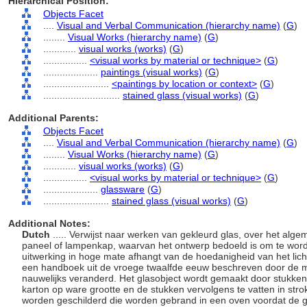
Hierarchical Position:
Objects Facet
....
Visual and Verbal Communication (hierarchy name)
(
G
)
........
Visual Works (hierarchy name)
(
G
)
............
visual works (works)
(
G
)
................
<visual works by material or technique>
(
G
)
....................
paintings (visual works)
(
G
)
........................
<paintings by location or context>
(
G
)
............................
stained glass (visual works)
(
G
)
Additional Parents:
Objects Facet
....
Visual and Verbal Communication (hierarchy name)
(
G
)
........
Visual Works (hierarchy name)
(
G
)
............
visual works (works)
(
G
)
................
<visual works by material or technique>
(
G
)
....................
glassware
(
G
)
........................
stained glass (visual works)
(
G
)
Additional Notes:
Dutch
..... Verwijst naar werken van gekleurd glas, over het alg
paneel of lampenkap, waarvan het ontwerp bedoeld is om te wor
uitwerking in hoge mate afhangt van de hoedanigheid van het licht
een handboek uit de vroege twaalfde eeuw beschreven door de mo
nauwelijks veranderd. Het glasobject wordt gemaakt door stukken 
karton op ware grootte en de stukken vervolgens te vatten in str
worden geschilderd die worden gebrand in een oven voordat de