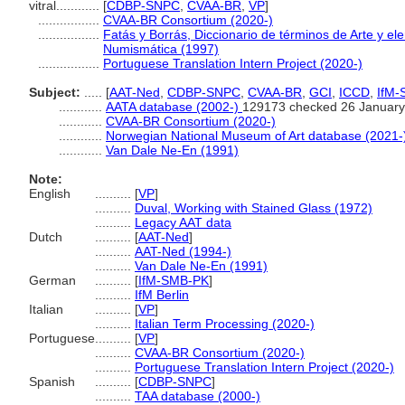
vitral............
[
CDBP-SNPC
,
CVAA-BR
,
VP
]
.................
CVAA-BR Consortium (2020-)
.................
Fatás y Borrás, Diccionario de términos de Arte y e
Numismática (1997)
.................
Portuguese Translation Intern Project (2020-)
Subject:
.....
[
AAT-Ned
,
CDBP-SNPC
,
CVAA-BR
,
GCI
,
ICCD
,
IfM
............
AATA database (2002-)
129173 checked 26 January
............
CVAA-BR Consortium (2020-)
............
Norwegian National Museum of Art database (2021-
............
Van Dale Ne-En (1991)
Note:
English
..........
[
VP
]
..........
Duval, Working with Stained Glass (1972)
..........
Legacy AAT data
Dutch
..........
[
AAT-Ned
]
..........
AAT-Ned (1994-)
..........
Van Dale Ne-En (1991)
German
..........
[
IfM-SMB-PK
]
..........
IfM Berlin
Italian
..........
[
VP
]
..........
Italian Term Processing (2020-)
Portuguese
..........
[
VP
]
..........
CVAA-BR Consortium (2020-)
..........
Portuguese Translation Intern Project (2020-)
Spanish
..........
[
CDBP-SNPC
]
..........
TAA database (2000-)