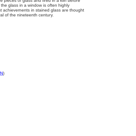
e pieces of glass and fired in a kiln before
the glass in a window is often highly
t achievements in stained glass are thought
al of the nineteenth century.
SN
)