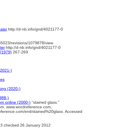
atei
http://d-nb.info/gnd/4021177-0
35023/revisions/1079878/view
tei
http://d-nb.info/gnd/4021177-0
 (1979)
267-269
(2021-)
les
sing (2020-)
988-)
m online (2000-)
“stained glass.”
m. www.wordreference.com,
eference.com/enit/stained%20glass. Accessed
3 checked 26 January 2012