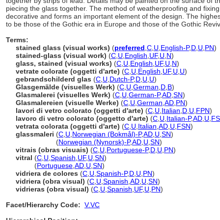
together by strips of lead. Details may be painted on the surface of th
piecing the glass together. The method of weatherproofing and fixing 
decorative and forms an important element of the design. The highes
to be those of the Gothic era in Europe and those of the Gothic Reviv
Terms:
stained glass (visual works)
(
preferred
,
C
,
U
,
English-P
,
D
,
U
,
PN
)
stained-glass (visual work)
(
C
,
U
,
English
,
UF
,
U
,
N
)
glass, stained (visual works)
(
C
,
U
,
English
,
UF
,
U
,
N
)
vetrate colorate (oggetti d'arte)
(
C
,
U
,
English
,
UF
,
U
,
U
)
gebrandschilderd glas
(
C
,
U
,
Dutch-P
,
D
,
U
,
U
)
Glasgemälde (visuelles Werk)
(
C
,
U
,
German
,
D
,
B
)
Glasmalerei (visuelles Werk)
(
C
,
U
,
German-P
,
AD
,
SN
)
Glasmalereien (visuelle Werke)
(
C
,
U
,
German
,
AD
,
PN
)
lavori di vetro colorato (oggetti d'arte)
(
C
,
U
,
Italian
,
D
,
U
,
FPN
)
lavoro di vetro colorato (oggetto d'arte)
(
C
,
U
,
Italian-P
,
AD
,
U
,
F
vetrata colorata (oggetti d'arte)
(
C
,
U
,
Italian
,
AD
,
U
,
FSN
)
glassmaleri
(
C
,
U
,
Norwegian (Bokmål)-P
,
AD
,
U
,
SN
)
glassmaleri
(
Norwegian (Nynorsk)-P
,
AD
,
U
,
SN
)
vitrais (obras visuais)
(
C
,
U
,
Portuguese-P
,
D
,
U
,
PN
)
vitral
(
C
,
U
,
Spanish
,
UF
,
U
,
SN
)
vitral
(
Portuguese
,
AD
,
U
,
SN
)
vidriera de colores
(
C
,
U
,
Spanish-P
,
D
,
U
,
PN
)
vidriera (obra visual)
(
C
,
U
,
Spanish
,
AD
,
U
,
SN
)
vidrieras (obra visual)
(
C
,
U
,
Spanish
,
UF
,
U
,
PN
)
Facet/Hierarchy Code:
V.VC