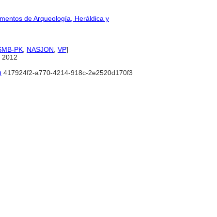
lementos de Arqueología, Heráldica y
-SMB-PK
,
NASJON
,
VP
]
 2012
)
417924f2-a770-4214-918c-2e2520d170f3