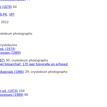
t (1878)
64
B-PK
,
VP
]
 2012
ystoleum photographs
rystoleums
 ed. (1974)
ocesses (1989)
987)
30; crystoleum photographs
 fotoarchief: 170 jaar fotografie en erfgoed,
Materials (1986)
29; crystoleum photographs
t ed. (1974)
154
rocesses (1989)
80