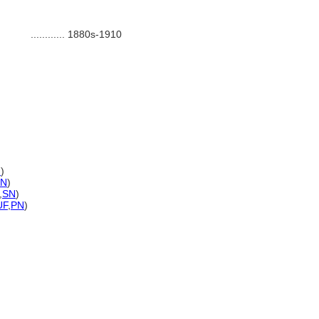
............
1880s-1910
N
)
SN
)
,
SN
)
UF
,
PN
)