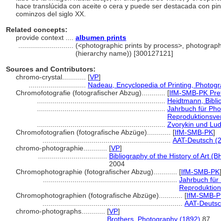
hace translúcida con aceite o cera y puede ser destacada con pin
cominzos del siglo XX.
Related concepts:
provide context ....
albumen prints
............................
(<photographic prints by process>, photographi
(hierarchy name)) [300127121]
Sources and Contributors:
chromo-crystal............
[
VP
]
.............................
Nadeau, Encyclopedia of Printing, Photog
Chromofotografie (fotografischer Abzug)............
[
IfM-SMB-PK Pre
.................................................................
Heidtmann, Bibli
.................................................................
Jahrbuch für Pho
Reproduktionsve
.................................................................
Zvorykin und Lud
Chromofotografien (fotografische Abzüge)............
[
IfM-SMB-PK
]
.................................................................
AAT-Deutsch (2
chromo-photographie............
[
VP
]
...................................
Bibliography of the History of Art (B
2004
Chromophotographie (fotografischer Abzug)............
[
IfM-SMB-PK
....................................................................
Jahrbuch für
Reproduktion
Chromophotographien (fotografische Abzüge)............
[
IfM-SMB-
.......................................................................
AAT-Deutsc
chromo-photographs............
[
VP
]
...................................
Brothers, Photography (1892)
87