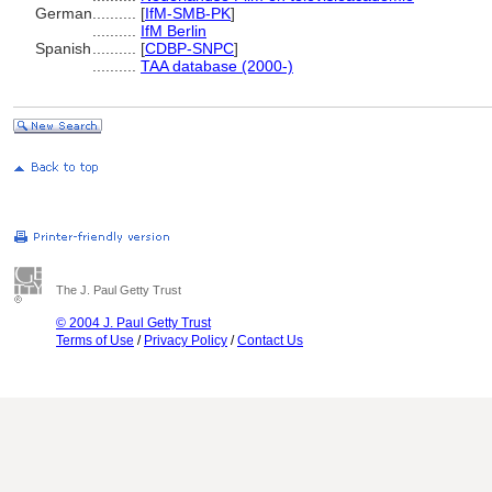
German
..........
[
IfM-SMB-PK
]
..........
IfM Berlin
Spanish
..........
[
CDBP-SNPC
]
..........
TAA database (2000-)
The J. Paul Getty Trust
© 2004 J. Paul Getty Trust
Terms of Use
/
Privacy Policy
/
Contact Us