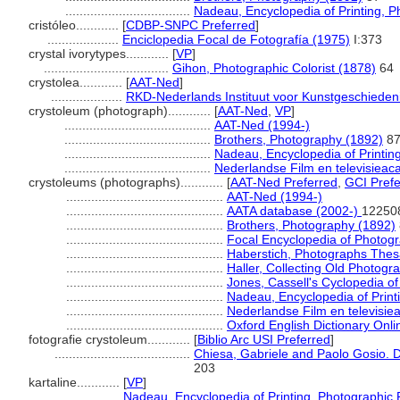
...................................
Nadeau, Encyclopedia of Printing, 
cristóleo............
[
CDBP-SNPC Preferred
]
....................
Enciclopedia Focal de Fotografía (1975)
I:373
crystal ivorytypes............
[
VP
]
...................................
Gihon, Photographic Colorist (1878)
64
crystolea............
[
AAT-Ned
]
....................
RKD-Nederlands Instituut voor Kunstgeschiedeni
crystoleum (photograph)............
[
AAT-Ned
,
VP
]
.........................................
AAT-Ned (1994-)
.........................................
Brothers, Photography (1892)
8
.........................................
Nadeau, Encyclopedia of Printin
.........................................
Nederlandse Film en televisiea
crystoleums (photographs)............
[
AAT-Ned Preferred
,
GCI Prefe
............................................
AAT-Ned (1994-)
............................................
AATA database (2002-)
12250
............................................
Brothers, Photography (1892)
............................................
Focal Encyclopedia of Photog
............................................
Haberstich, Photographs Thes
............................................
Haller, Collecting Old Photogr
............................................
Jones, Cassell's Cyclopedia of
............................................
Nadeau, Encyclopedia of Print
............................................
Nederlandse Film en televisi
............................................
Oxford English Dictionary Onli
fotografie crystoleum............
[
Biblio Arc USI Preferred
]
......................................
Chiesa, Gabriele and Paolo Gosio. Da
203
kartaline............
[
VP
]
....................
Nadeau, Encyclopedia of Printing, Photographic