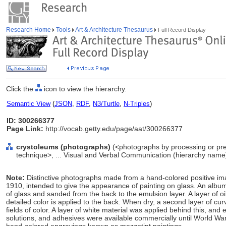
Research Home
Tools
Art & Architecture Thesaurus
Full Record Display
Click the
icon to view the hierarchy.
Semantic View
(
JSON
,
RDF
,
N3/Turtle
,
N-Triples
)
ID: 300266377
Page Link:
http://vocab.getty.edu/page/aat/300266377
crystoleums (photographs)
(<photographs by processing or pre
technique>, ... Visual and Verbal Communication (hierarchy name
Note:
Distinctive photographs made from a hand-colored positive i
1910, intended to give the appearance of painting on glass. An albu
of glass and sanded from the back to the emulsion layer. A layer of oil
detailed color is applied to the back. When dry, a second layer of cu
fields of color. A layer of white material was applied behind this, and
solutions, and adhesives were available commercially until World Wa