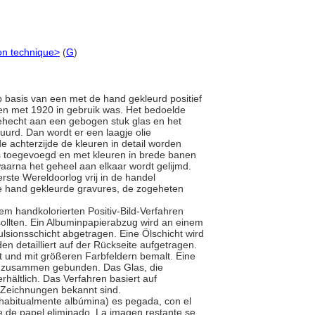
on technique>
(
G
)
t op basis van een met de hand gekleurd positief
en met 1920 in gebruik was. Het bedoelde
 gehecht aan een gebogen stuk glas en het
uurd. Dan wordt er een laagje olie
 achterzijde de kleuren in detail worden
 toegevoegd en met kleuren in brede banen
waarna het geheel aan elkaar wordt gelijmd.
rste Wereldoorlog vrij in de handel
e hand gekleurde gravures, de zogeheten
nem handkolorierten Positiv-Bild-Verfahren
ollten. Ein Albuminpapierabzug wird an einem
lsionsschicht abgetragen. Eine Ölschicht wird
n detailliert auf der Rückseite aufgetragen.
 und mit größeren Farbfeldern bemalt. Eine
ird zusammen gebunden. Das Glas, die
hältlich. Das Verfahren basiert auf
o-Zeichnungen bekannt sind.
 (habitualmente albúmina) es pegada, con el
te de papel eliminado. La imagen restante se