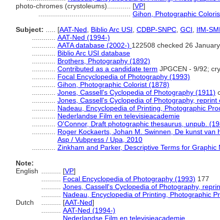
photo-chromes (crystoleums)............
[
VP
]
...............................................
Gihon, Photographic Coloris
Subject:
.....
[
AAT-Ned
,
Biblio Arc USI
,
CDBP-SNPC
,
GCI
,
IfM-SM
............
AAT-Ned (1994-)
............
AATA database (2002-)
122508 checked 26 January
............
Biblio Arc USI database
............
Brothers, Photography (1892)
............
Contributed as a candidate term
JPGCEN - 9/92; cr
............
Focal Encyclopedia of Photography (1993)
............
Gihon, Photographic Colorist (1878)
............
Jones, Cassell's Cyclopedia of Photography (1911)
c
............
Jones, Cassell's Cyclopedia of Photography, reprint
............
Nadeau, Encyclopedia of Printing, Photographic Pr
............
Nederlandse Film en televisieacademie
............
O'Connor, Draft photographic thesaurus, unpub. (1
............
Roger Kockaerts, Johan M. Swinnen, De kunst van het
Asp / Vubpress / Upa, 2010
............
Zinkham and Parker, Descriptive Terms for Graphic 
Note:
English
..........
[
VP
]
..........
Focal Encyclopedia of Photography (1993)
177
..........
Jones, Cassell's Cyclopedia of Photography, reprin
..........
Nadeau, Encyclopedia of Printing, Photographic P
Dutch
..........
[
AAT-Ned
]
..........
AAT-Ned (1994-)
..........
Nederlandse Film en televisieacademie