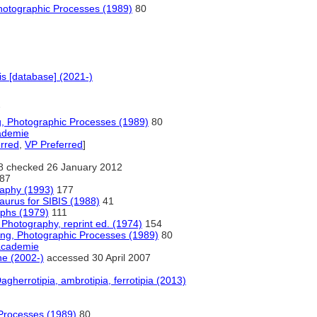
Photographic Processes (1989)
80
s [database] (2021-)
7
g, Photographic Processes (1989)
80
cademie
rred
,
VP Preferred
]
8 checked 26 January 2012
87
raphy (1993)
177
aurus for SIBIS (1988)
41
aphs (1979)
111
 Photography, reprint ed. (1974)
154
ing, Photographic Processes (1989)
80
eacademie
ne (2002-)
accessed 30 April 2007
gherrotipia, ambrotipia, ferrotipia (2013)
 Processes (1989)
80