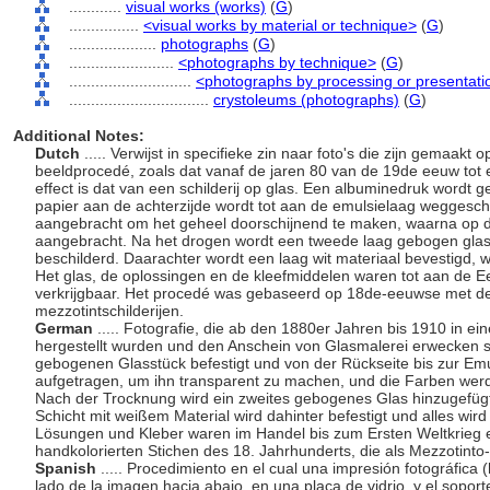
............
visual works (works)
(
G
)
................
<visual works by material or technique>
(
G
)
....................
photographs
(
G
)
........................
<photographs by technique>
(
G
)
............................
<photographs by processing or presentati
................................
crystoleums (photographs)
(
G
)
Additional Notes:
Dutch
..... Verwijst in specifieke zin naar foto's die zijn gemaak
beeldprocedé, zoals dat vanaf de jaren 80 van de 19de eeuw tot 
effect is dat van een schilderij op glas. Een albuminedruk wordt
papier aan de achterzijde wordt tot aan de emulsielaag weggesch
aangebracht om het geheel doorschijnend te maken, waarna op de
aangebracht. Na het drogen wordt een tweede laag gebogen glas
beschilderd. Daarachter wordt een laag wit materiaal bevestigd, 
Het glas, de oplossingen en de kleefmiddelen waren tot aan de Ee
verkrijgbaar. Het procedé was gebaseerd op 18de-eeuwse met d
mezzotintschilderijen.
German
..... Fotografie, die ab den 1880er Jahren bis 1910 in ei
hergestellt wurden und den Anschein von Glasmalerei erwecken s
gebogenen Glasstück befestigt und von der Rückseite bis zur Emu
aufgetragen, um ihn transparent zu machen, und die Farben werde
Nach der Trocknung wird ein zweites gebogenes Glas hinzugefügt
Schicht mit weißem Material wird dahinter befestigt und alles w
Lösungen und Kleber waren im Handel bis zum Ersten Weltkrieg er
handkolorierten Stichen des 18. Jahrhunderts, die als Mezzotint
Spanish
..... Procedimiento en el cual una impresión fotográfica
lado de la imagen hacia abajo, en una placa de vidrio, y el sopor