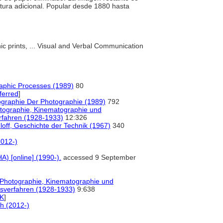
tura adicional. Popular desde 1880 hasta
c prints, ... Visual and Verbal Communication
raphic Processes (1989)
80
ferred
]
ographie Der Photographie (1989)
792
tographie, Kinematographie und
rfahren (1928-1933)
12:326
loff, Geschichte der Technik (1967)
340
012-)
HA) [online] (1990-).
accessed 9 September
]
 Photographie, Kinematographie und
sverfahren (1928-1933)
9:638
PK
]
h (2012-)