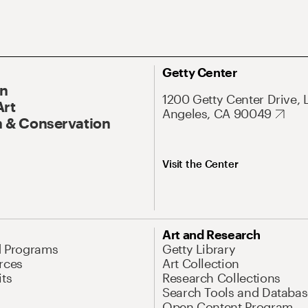
Getty Center
On
1200 Getty Center Drive, 
Art
Angeles, CA 90049
 & Conservation
Visit the Center
Art and Research
d Programs
Getty Library
rces
Art Collection
its
Research Collections
Search Tools and Databas
Open Content Program