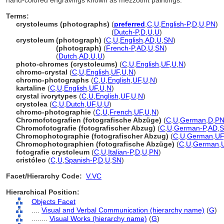
hand-colored engravings known as mezzotint paintings.
Terms:
crystoleums (photographs)
(
preferred
,
C
,
U
,
English-P
,
D
,
U
,
PN
)
crystoleums
(photographs)
(
Dutch-P
,
D
,
U
,
U
)
crystoleum (photograph)
(
C
,
U
,
English
,
AD
,
U
,
SN
)
crystoleum
(photograph)
(
French-P
,
AD
,
U
,
SN
)
crystoleum
(
Dutch
,
AD
,
U
,
U
)
photo-chromes (crystoleums)
(
C
,
U
,
English
,
UF
,
U
,
N
)
chromo-crystal
(
C
,
U
,
English
,
UF
,
U
,
N
)
chromo-photographs
(
C
,
U
,
English
,
UF
,
U
,
N
)
kartaline
(
C
,
U
,
English
,
UF
,
U
,
N
)
crystal ivorytypes
(
C
,
U
,
English
,
UF
,
U
,
N
)
crystolea
(
C
,
U
,
Dutch
,
UF
,
U
,
U
)
chromo-photographie
(
C
,
U
,
French
,
UF
,
U
,
N
)
Chromofotografien (fotografische Abzüge)
(
C
,
U
,
German
,
D
,
P
Chromofotografie (fotografischer Abzug)
(
C
,
U
,
German-P
,
AD
,
Chromophotographie (fotografischer Abzug)
(
C
,
U
,
German
,
UF
Chromophotographien (fotografische Abzüge)
(
C
,
U
,
German
,
fotografie crystoleum
(
C
,
U
,
Italian-P
,
D
,
U
,
PN
)
cristóleo
(
C
,
U
,
Spanish-P
,
D
,
U
,
SN
)
Facet/Hierarchy Code:
V.VC
Hierarchical Position:
Objects Facet
....
Visual and Verbal Communication (hierarchy name)
(
G
)
........
Visual Works (hierarchy name)
(
G
)