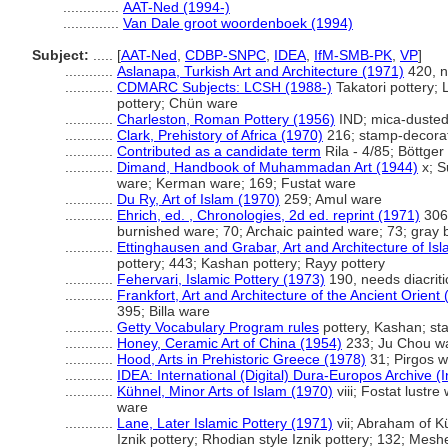
..............
AAT-Ned (1994-)
..............
Van Dale groot woordenboek (1994)
Subject:
.....
[
AAT-Ned
,
CDBP-SNPC
,
IDEA
,
IfM-SMB-PK
,
VP
]
............
Aslanapa, Turkish Art and Architecture (1971)
420, n
............
CDMARC Subjects: LCSH (1988-)
Takatori pottery;
pottery; Chün ware
............
Charleston, Roman Pottery (1956)
IND; mica-duste
............
Clark, Prehistory of Africa (1970)
216; stamp-decorat
............
Contributed as a candidate term
Rila - 4/85; Böttge
............
Dimand, Handbook of Muhammadan Art (1944)
x; S
ware; Kerman ware; 169; Fustat ware
............
Du Ry, Art of Islam (1970)
259; Amul ware
............
Ehrich, ed. , Chronologies, 2d ed. reprint (1971)
306;
burnished ware; 70; Archaic painted ware; 73; gray 
............
Ettinghausen and Grabar, Art and Architecture of Is
pottery; 443; Kashan pottery; Rayy pottery
............
Fehervari, Islamic Pottery (1973)
190, needs diacriti
............
Frankfort, Art and Architecture of the Ancient Orient
395; Billa ware
............
Getty Vocabulary Program rules
pottery, Kashan; st
............
Honey, Ceramic Art of China (1954)
233; Ju Chou w
............
Hood, Arts in Prehistoric Greece (1978)
31; Pirgos 
............
IDEA: International (Digital) Dura-Europos Archive (I
............
Kühnel, Minor Arts of Islam (1970)
viii; Fostat lustr
ware
............
Lane, Later Islamic Pottery (1971)
vii; Abraham of Kü
Iznik pottery; Rhodian style Iznik pottery; 132; Mes