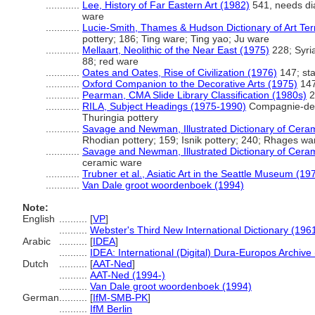
............
Lee, History of Far Eastern Art (1982)
541, needs dia
ware
............
Lucie-Smith, Thames & Hudson Dictionary of Art Te
pottery; 186; Ting ware; Ting yao; Ju ware
............
Mellaart, Neolithic of the Near East (1975)
228; Syria
88; red ware
............
Oates and Oates, Rise of Civilization (1976)
147; st
............
Oxford Companion to the Decorative Arts (1975)
147
............
Pearman, CMA Slide Library Classification (1980s)
2
............
RILA, Subject Headings (1975-1990)
Compagnie-des-
Thuringia pottery
............
Savage and Newman, Illustrated Dictionary of Cera
Rhodian pottery; 159; Isnik pottery; 240; Rhages w
............
Savage and Newman, Illustrated Dictionary of Cera
ceramic ware
............
Trubner et al., Asiatic Art in the Seattle Museum (19
............
Van Dale groot woordenboek (1994)
Note:
English
..........
[
VP
]
..........
Webster's Third New International Dictionary (196
Arabic
..........
[
IDEA
]
..........
IDEA: International (Digital) Dura-Europos Archive 
Dutch
..........
[
AAT-Ned
]
..........
AAT-Ned (1994-)
..........
Van Dale groot woordenboek (1994)
German
..........
[
IfM-SMB-PK
]
..........
IfM Berlin