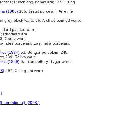
critics; Punch'ong stoneware; 545; Hsing
rms (1986)
106; Jesuit porcelain; Arretine
n grey-black ware; 86; Archaic painted ware;
andard painted ware
; Rhodes ware
8; Garuz ware
Indes porcelain; East India porcelain;
mics (1974)
52; Böttger porcelain; 245;
are; 239; Rakka ware
mics (1989)
Samian pottery; Tyger ware;
73)
297; Ch'ing-pai ware
1)
(International) (2023-)