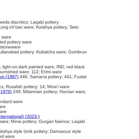
eeds diacritics; Laqabi pottery
 Lung-ch'üan ware; Kutahya pottery; Seto
d ware
ed pottery ware
r stoneware
ultanabad pottery; Kubatcha ware; Gombrun
 light-on-dark painted ware; IND; red-black
burnished ware; 112; Erimi ware
lam (1987)
446; Samarra pottery; 441; Fustat
cs; Rusafah pottery; 14; Mina'i ware
 (1970)
249; Mitannian pottery; Hurrian ware;
andard ware
are
ware
nternational) (2023-)
e ware; Minai pottery; Gurgan faience; Laqabi
tahya style Iznik pottery; Damascus style
hed ware