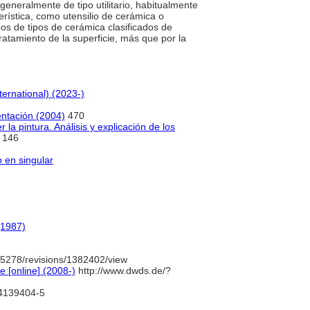
 generalmente de tipo utilitario, habitualmente
terística, como utensilio de cerámica o
upos de tipos de cerámica clasificados de
tratamiento de la superficie, más que por la
ternational) (2023-)
ntación (2004)
470
 la pintura. Análisis y explicación de los
146
o en singular
(1987)
5278/revisions/1382402/view
 [online] (2008-)
http://www.dwds.de/?
/4139404-5