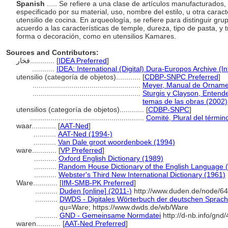
Spanish
..... Se refiere a una clase de artículos manufacturados,
especificado por su material, uso, nombre del estilo, u otra carac
utensilio de cocina. En arqueología, se refiere para distinguir gr
acuerdo a las características de temple, dureza, tipo de pasta, y 
forma o decoración, como en utensilios Kamares.
Sources and Contributors:
فخار............
[
IDEA Preferred
]
...........
IDEA: International (Digital) Dura-Europos Archive (In
utensilio (categoría de objetos)............
[
CDBP-SNPC Preferred
]
.....................................................
Meyer, Manual de Orname
.....................................................
Sturgis y Clayson, Entender
temas de las obras (2002)
utensilios (categoría de objetos)............
[
CDBP-SNPC
]
........................................................
Comité, Plural del términ
waar............
[
AAT-Ned
]
...........
AAT-Ned (1994-)
...........
Van Dale groot woordenboek (1994)
ware............
[
VP Preferred
]
...........
Oxford English Dictionary (1989)
...........
Random House Dictionary of the English Language 
...........
Webster's Third New International Dictionary (1961)
Ware............
[
IfM-SMB-PK Preferred
]
...........
Duden [online] (2011-)
http://www.duden.de/node/64
...........
DWDS - Digitales Wörterbuch der deutschen Sprache
qu=Ware; https://www.dwds.de/wb/Ware
...........
GND - Gemeinsame Normdatei
http://d-nb.info/gnd
waren............
[
AAT-Ned Preferred
]