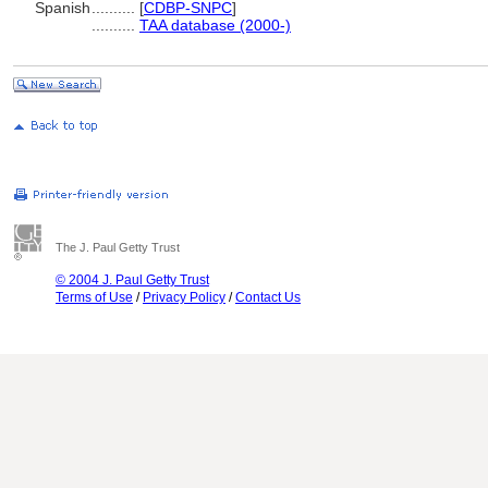
Spanish
..........
[
CDBP-SNPC
]
..........
TAA database (2000-)
The J. Paul Getty Trust
© 2004 J. Paul Getty Trust
Terms of Use
/
Privacy Policy
/
Contact Us