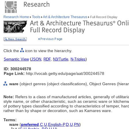
Research Home
Tools
Art & Architecture Thesaurus
Full Record Display
Click the
icon to view the hierarchy.
Semantic View
(
JSON
,
RDF
,
N3/Turtle
,
N-Triples
)
ID: 300244578
Page Link:
http://vocab.getty.edu/page/aat/300244578
ware
(object genres (object classifications), Object Genres (hier
Note:
Refers to a class of manufactured articles, generally of utilitari
style name, or other characteristic, such as ceramic ware or kitchenwa
of pottery types classified according to characteristics of temper, ha
rather than by shape or decoration, such as Kamares ware.
Terms:
ware
(
preferred
,
C
,
U
,
English-P
,
D
,
U
,
PN
)