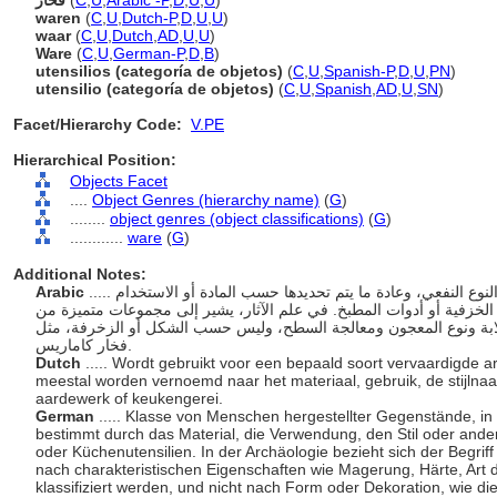
فخار
(
C
,
U
,
Arabic -P
,
D
,
U
,
U
)
waren
(
C
,
U
,
Dutch-P
,
D
,
U
,
U
)
waar
(
C
,
U
,
Dutch
,
AD
,
U
,
U
)
Ware
(
C
,
U
,
German-P
,
D
,
B
)
utensilios (categoría de objetos)
(
C
,
U
,
Spanish-P
,
D
,
U
,
PN
)
utensilio (categoría de objetos)
(
C
,
U
,
Spanish
,
AD
,
U
,
SN
)
Facet/Hierarchy Code:
V.PE
Hierarchical Position:
Objects Facet
....
Object Genres (hierarchy name)
(
G
)
........
object genres (object classifications)
(
G
)
............
ware
(
G
)
Additional Notes:
Arabic
..... يشير إلى فئة من القطع المصنعة، بشكل عام من النوع النفعي، وعادة ما يتم تحديدها حسب المادة أو الاستخدام
لخزفية أو أدوات المطبخ. في علم الآثار، يشير إلى مجموعات متميزة من
صلابة ونوع المعجون ومعالجة السطح، وليس حسب الشكل أو الزخرفة، مثل
فخار كاماريس.
Dutch
..... Wordt gebruikt voor een bepaald soort vervaardigde 
meestal worden vernoemd naar het materiaal, gebruik, de stijlna
aardewerk of keukengerei.
German
..... Klasse von Menschen hergestellter Gegenstände, 
bestimmt durch das Material, die Verwendung, den Stil oder ande
oder Küchenutensilien. In der Archäologie bezieht sich der Begrif
nach charakteristischen Eigenschaften wie Magerung, Härte, Art
klassifiziert werden, und nicht nach Form oder Dekoration, wie 