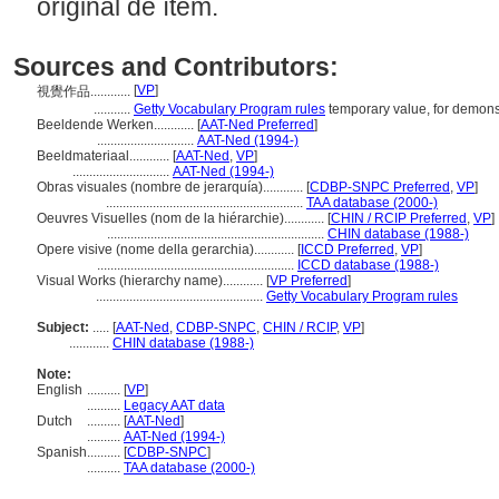
original de ítem.
Sources and Contributors:
[
VP
]
視覺作品............
...........
Getty Vocabulary Program rules
temporary value, for demons
Beeldende Werken............
[
AAT-Ned Preferred
]
.............................
AAT-Ned (1994-)
Beeldmateriaal............
[
AAT-Ned
,
VP
]
.............................
AAT-Ned (1994-)
Obras visuales (nombre de jerarquía)............
[
CDBP-SNPC Preferred
,
VP
]
...........................................................
TAA database (2000-)
Oeuvres Visuelles (nom de la hiérarchie)............
[
CHIN / RCIP Preferred
,
VP
]
.................................................................
CHIN database (1988-)
Opere visive (nome della gerarchia)............
[
ICCD Preferred
,
VP
]
...........................................................
ICCD database (1988-)
Visual Works (hierarchy name)............
[
VP Preferred
]
..................................................
Getty Vocabulary Program rules
Subject:
.....
[
AAT-Ned
,
CDBP-SNPC
,
CHIN / RCIP
,
VP
]
............
CHIN database (1988-)
Note:
English
..........
[
VP
]
..........
Legacy AAT data
Dutch
..........
[
AAT-Ned
]
..........
AAT-Ned (1994-)
Spanish
..........
[
CDBP-SNPC
]
..........
TAA database (2000-)