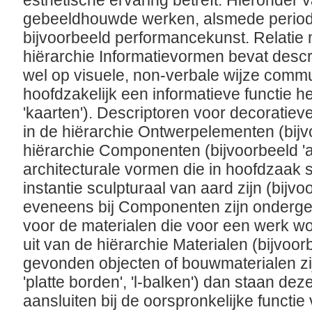
esthetische ervaring betreft. Hieronder v
gebeeldhouwde werken, alsmede period
bijvoorbeeld performancekunst. Relatie 
hiërarchie Informatievormen bevat descr
wel op visuele, non-verbale wijze comm
hoofdzakelijk een informatieve functie h
'kaarten'). Descriptoren voor decoratie
in de hiërarchie Ontwerpelementen (bijvo
hiërarchie Componenten (bijvoorbeeld 'acr
architecturale vormen die in hoofdzaak s
instantie sculpturaal van aard zijn (bijvoo
eveneens bij Componenten zijn onderge
voor de materialen die voor een werk w
uit van de hiërarchie Materialen (bijvoor
gevonden objecten of bouwmaterialen zij
'platte borden', 'l-balken') dan staan de
aansluiten bij de oorspronkelijke functie