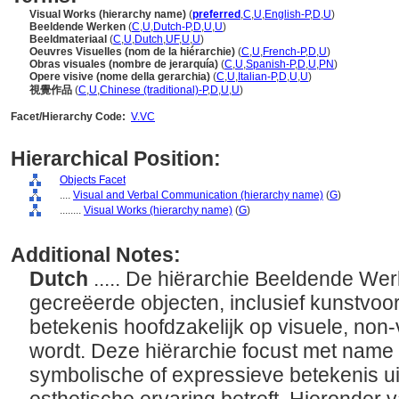
Visual Works (hierarchy name)
(
preferred
,
C
,
U
,
English-P
,
D
,
U
)
Beeldende Werken
(
C
,
U
,
Dutch-P
,
D
,
U
,
U
)
Beeldmateriaal
(
C
,
U
,
Dutch
,
UF
,
U
,
U
)
Oeuvres Visuelles (nom de la hiérarchie)
(
C
,
U
,
French-P
,
D
,
U
)
Obras visuales (nombre de jerarquía)
(
C
,
U
,
Spanish-P
,
D
,
U
,
PN
)
Opere visive (nome della gerarchia)
(
C
,
U
,
Italian-P
,
D
,
U
,
U
)
視覺作品
(
C
,
U
,
Chinese (traditional)-P
,
D
,
U
,
U
)
Facet/Hierarchy Code:
V.VC
Hierarchical Position:
Objects Facet
....
Visual and Verbal Communication (hierarchy name)
(
G
)
........
Visual Works (hierarchy name)
(
G
)
Additional Notes:
Dutch
..... De hiërarchie Beeldende We
gecreëerde objecten, inclusief kunstvoo
betekenis hoofdzakelijk op visuele, non
wordt. Deze hiërarchie focust met name
symbolische of expressieve betekenis ui