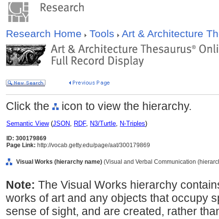
Research Home
Tools
Art & Architecture 
Click the
icon to view the hierarchy.
Semantic View
(
JSON
,
RDF
,
N3/Turtle
,
N-Triples
)
ID: 300179869
Page Link:
http://vocab.getty.edu/page/aat/300179869
Visual Works (hierarchy name)
(Visual and Verbal Communication (hierar
Note:
The Visual Works hierarchy contains
works of art and any objects that occupy 
sense of sight, and are created, rather tha