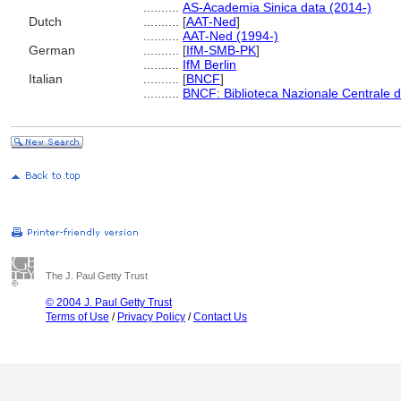
..........
AS-Academia Sinica data (2014-)
Dutch
..........
[
AAT-Ned
]
..........
AAT-Ned (1994-)
German
..........
[
IfM-SMB-PK
]
..........
IfM Berlin
Italian
..........
[
BNCF
]
..........
BNCF: Biblioteca Nazionale Centrale d
The J. Paul Getty Trust
© 2004 J. Paul Getty Trust
Terms of Use
/
Privacy Policy
/
Contact Us