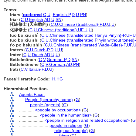
Lyons, Dominicans, Franciscans, Carmelites, and Augustinians, and t
Terms:
friars
(
preferred
,
C
,
U
,
,
English-P
,
D
,
U
,
PN
)
friar
(
C
,
U
,
English
,
AD
,
U
,
SN
)
托缽修士 (天主教的)
(
C
,
U
,
Chinese (traditional)-P
,
D
,
U
,
U
)
化緣修士
(
C
,
U
,
Chinese (traditional)
,
UF
,
U
,
U
)
tuō bō xiū shì
(
C
,
U
,
Chinese (transliterated Hanyu Pinyin)-P
,
UF
,
U
tuo bo xiu shi
(
C
,
U
,
Chinese (transliterated Pinyin without tones)
t'o po hsiu shih
(
C
,
U
,
Chinese (transliterated Wade-Giles)-P
,
UF
,
fraters
(
C
,
U
,
Dutch-P
,
D
,
U
,
U
)
frater
(
C
,
U
,
Dutch
,
AD
,
U
,
U
)
Bettelmönch
(
C
,
V
,
German-P
,
D
,
SN
)
Bettelmönche
(
C
,
V
,
German
,
AD
,
PN
)
frati
(
C
,
V
,
Italian-P
,
D
,
U
)
Facet/Hierarchy Code:
H.HG
Hierarchical Position:
Agents Facet
....
People (hierarchy name)
(
G
)
........
people (agents)
(
G
)
............
<people by occupation>
(
G
)
................
<people in the humanities>
(
G
)
....................
<people in religion and related occupations>
(
G
........................
people in religion
(
G
)
............................
religious (people)
(
G
)
................................
friars
(
G
)