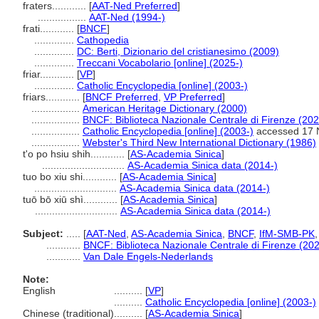
fraters............
[
AAT-Ned Preferred
]
.................
AAT-Ned (1994-)
frati............
[
BNCF
]
..............
Cathopedia
..............
DC: Berti, Dizionario del cristianesimo (2009)
..............
Treccani Vocabolario [online] (2025-)
friar............
[
VP
]
..............
Catholic Encyclopedia [online] (2003-)
friars............
[
BNCF Preferred
,
VP Preferred
]
.................
American Heritage Dictionary (2000)
.................
BNCF: Biblioteca Nazionale Centrale di Firenze (202
.................
Catholic Encyclopedia [online] (2003-)
accessed 17 
.................
Webster's Third New International Dictionary (1986)
t'o po hsiu shih............
[
AS-Academia Sinica
]
.............................
AS-Academia Sinica data (2014-)
tuo bo xiu shi............
[
AS-Academia Sinica
]
.............................
AS-Academia Sinica data (2014-)
tuō bō xiū shì............
[
AS-Academia Sinica
]
.............................
AS-Academia Sinica data (2014-)
Subject:
.....
[
AAT-Ned
,
AS-Academia Sinica
,
BNCF
,
IfM-SMB-PK
............
BNCF: Biblioteca Nazionale Centrale di Firenze (202
............
Van Dale Engels-Nederlands
Note:
English
..........
[
VP
]
..........
Catholic Encyclopedia [online] (2003-)
Chinese (traditional)
..........
[
AS-Academia Sinica
]