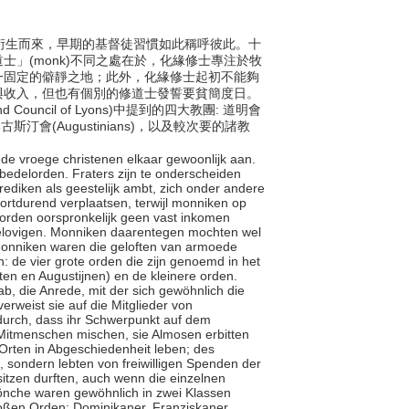
ater)衍生而來，早期的基督徒習慣如此稱呼彼此。十
」(monk)不同之處在於，化緣修士專注於牧
一固定的僻靜之地；此外，化緣修士起初不能夠
與收入，但也有個別的修道士發誓要貧簡度日。
uncil of Lyons)中提到的四大教團: 道明會
)，與奧古斯汀會(Augustinians)，以及較次要的諸教
ken de vroege christenen elkaar gewoonlijk aan.
edelorden. Fraters zijn te onderscheiden
rediken als geestelijk ambt, zich onder andere
rtdurend verplaatsen, terwijl monniken op
rorden oorspronkelijk geen vast inkomen
 gelovigen. Monniken daarentegen mochten wel
monniken waren die geloften van armoede
: de vier grote orden die zijn genoemd in het
en en Augustijnen) en de kleinere orden.
” ab, die Anrede, mit der sich gewöhnlich die
rweist sie auf die Mitglieder von
durch, dass ihr Schwerpunkt auf dem
ie Mitmenschen mischen, sie Almosen erbitten
Orten in Abgeschiedenheit leben; des
 sondern lebten von freiwilligen Spenden der
tzen durften, auch wenn die einzelnen
önche waren gewöhnlich in zwei Klassen
großen Orden: Dominikaner, Franziskaner,