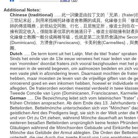
Additional Notes:
Chinese (traditional)
..... 此一詞彙是由拉丁文的「兄弟」(fr
三世紀末起，則用來指稱托缽修道會教團的成員。化緣修士與「修道士
師的傳道職務，於世結交同胞、行乞，且居無定所，修道士則住在
擁有固定收入，僅能靠著信眾的布施過日子，修道士卻能擁有財產
化緣修士教團一般分成兩種等級，也就是第二次里昂會議(the Second Co
(Dominicans)、方濟會(Franciscans)、卡美利會(Carmelites
團。
Dutch
..... De term komt uit het Latijn. Met de titel 'frater' spra
Sinds het einde van de 13e eeuw verwees het naar leden van de b
van 'monniken' doordat fraters zich vooral bezighouden met het p
mensen in de wereld begeven, om aalmoezen bedelen en zich voo
een vaste plek in afzondering leven. Daarnaast mochten de frate
hebben, maar moesten ze leven van de vrijwillige giften van de
onroerend goed en een inkomen hebben, hoewel er individuele 
aflegden. De fraterorden worden meestal verdeeld in twee klassen
Tweede Concilie van Lyon (Dominicanen, Franciscanen, Karmeliet
German
..... Die Bezeichnung leitet sich vom lateinischen "frater
frühen Christen ansprachen. Ab dem Ende des 13. Jahrhunderts ve
Bettelorden. Bettelmönche unterscheiden sich von "Mönchen" da
geistlichen Amt des Predigens liegt, sie sich in der Welt unter d
und von Ort zu Ort ziehen, während Mönche dauerhaft an festen 
weiteren besaßen Bettelorden ursprünglich keine festen Pfründen,
Gläubigen während die Mönchsorden Gebäude und Einkünfte besi
Mönche das Gelübde der Armut ablegten. Die Orden der Bettelm
unterteilt, die vier durch das zweite Konzil von Lyon erwähnten 