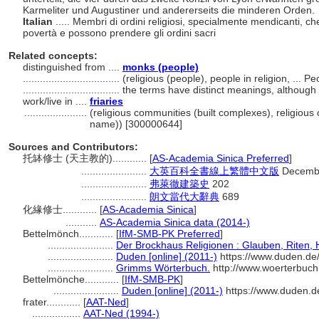
Karmeliter und Augustiner und andererseits die minderen Orden.
Italian
..... Membri di ordini religiosi, specialmente mendicanti, c
povertà e possono prendere gli ordini sacri
Related concepts:
distinguished from ....
monks (people)
..................................
(religious (people), people in religion, ...
..................................
the terms have distinct meanings, althoug
work/live in ....
friaries
......................
(religious communities (built complexes), religious
name)) [300000644]
Sources and Contributors:
托缽修士 (天主教的)............
[
AS-Academia Sinica Preferred
]
.......................
大英百科全書線上繁體中文版
Decembe
.......................
弗萊徹建築史
202
.......................
朗文當代大辭典
689
化緣修士............
[
AS-Academia Sinica
]
...........
AS-Academia Sinica data (2014-)
Bettelmönch............
[
IfM-SMB-PK Preferred
]
.......................
Der Brockhaus Religionen : Glauben, Riten, H
.......................
Duden [online] (2011-)
https://www.duden.de
.......................
Grimms Wörterbuch.
http://www.woerterbuc
Bettelmönche............
[
IfM-SMB-PK
]
.......................
Duden [online] (2011-)
https://www.duden.d
frater............
[
AAT-Ned
]
.................
AAT-Ned (1994-)