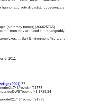
he hanno fatto voto di castità, obbedienza e
 People (hierarchy name)) [300025765]
h sometimes they are used interchangeably
 complexes, ... Built Environment (hierarchy
r 8, 2011
eilige.(2004)
77
/node/21746/revision/21775
hnetz.de/DWB?bookref=1,1729,34
e/node/21746/revision/21775