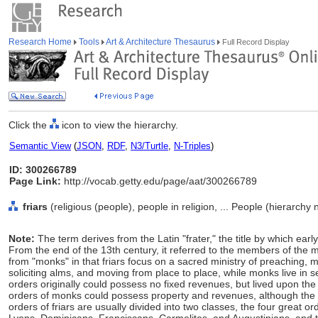
Research Home
Tools
Art & Architecture Thesaurus
Full Record Display
Click the
icon to view the hierarchy.
Semantic View
(
JSON
,
RDF
,
N3/Turtle
,
N-Triples
)
ID: 300266789
Page Link:
http://vocab.getty.edu/page/aat/300266789
friars
(religious (people), people in religion, ... People (hierarchy
Note:
The term derives from the Latin "frater," the title by which ear
From the end of the 13th century, it referred to the members of the m
from "monks" in that friars focus on a sacred ministry of preaching, mi
soliciting alms, and moving from place to place, while monks live in sec
orders originally could possess no fixed revenues, but lived upon the v
orders of monks could possess property and revenues, although the 
orders of friars are usually divided into two classes, the four great 