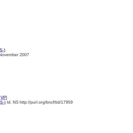
5-)
November 2007
,
VP
]
5-)
Id. NS http://purl.org/bncf/tid/17959