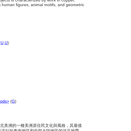
bjects is characterized by work in copper,
ing human figures, animal motifs, and geometric
,
U
,
U
)
iods>
(
G
)
出現在北美洲的一種美洲原住民文化與風格，其最後
要流行於東南地區和中部大陸地區的河谷地帶，