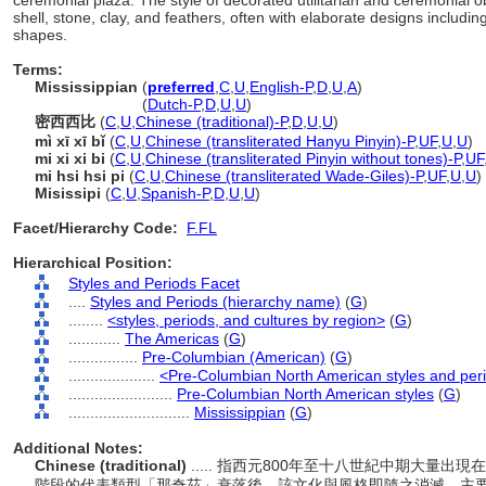
ceremonial plaza. The style of decorated utilitarian and ceremonial o
shell, stone, clay, and feathers, often with elaborate designs includ
shapes.
Terms:
Mississippian
(
preferred
,
C
,
U
,
English-P
,
D
,
U
,
A
)
Mississippian
(
Dutch-P
,
D
,
U
,
U
)
密西西比
(
C
,
U
,
Chinese (traditional)-P
,
D
,
U
,
U
)
mì xī xī bǐ
(
C
,
U
,
Chinese (transliterated Hanyu Pinyin)-P
,
UF
,
U
,
U
)
mi xi xi bi
(
C
,
U
,
Chinese (transliterated Pinyin without tones)-P
,
UF
mi hsi hsi pi
(
C
,
U
,
Chinese (transliterated Wade-Giles)-P
,
UF
,
U
,
U
)
Misissipi
(
C
,
U
,
Spanish-P
,
D
,
U
,
U
)
Facet/Hierarchy Code:
F.FL
Hierarchical Position:
Styles and Periods Facet
....
Styles and Periods (hierarchy name)
(
G
)
........
<styles, periods, and cultures by region>
(
G
)
............
The Americas
(
G
)
................
Pre-Columbian (American)
(
G
)
....................
<Pre-Columbian North American styles and per
........................
Pre-Columbian North American styles
(
G
)
............................
Mississippian
(
G
)
Additional Notes:
Chinese (traditional)
..... 指西元800年至十八世紀中期大量
階段的代表類型「那奇茲」衰落後，該文化與風格即隨之消滅。主