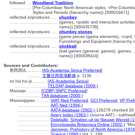
followed ....
Woodland Tradition
................
(Pre-Columbian North American styles, <Pre-Columbia
Styles and Periods (hierarchy name)) [300016671]
reflected in/produces ....
chunkey
........................................
(games, <public and interactive activitie
name)) [300435738]
reflected in/produces ....
chunkey stones
........................................
(game pieces (game elements), <card, 
Furnishings and Equipment (hierarchy
reflected in/produces ....
stickball
........................................
(ball games (general, games), games, ...
name)) [300438424]
Sources and Contributors:
密西西比............
[
AS-Academia Sinica Preferred
]
...........
文馨活用英漢辭典
p. 1136
mi hsi hsi pi............
[
AS-Academia Sinica
]
..........................
TELDAP database (2009-)
Misissipi............
[
CDBP-SNPC Preferred
]
....................
TAA database (2000-)
Mississippian............
[
AAT-Ned Preferred
,
GCI Preferred
,
VP Pref
..........................
AAT-Ned (1994-)
..........................
AATA database (2002-)
126278 checked 26
..........................
Avery Index (1963-)
(source AAT) - subhead
..........................
Delefaille, Schatten uit de Nieuwe Wereld (
..........................
Encyclopedia Britannica Online (2002-)
"Miss
..........................
Jennings, Prehistory of North America (1974
..........................
Science (1880-)
Vol. 1, 189