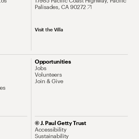
Los
17985 Pacific Coast Highway, Pacific
Palisades, CA 90272
Visit the Villa
Opportunities
Jobs
Volunteers
Join & Give
es
© J. Paul Getty Trust
Accessibility
Sustainability