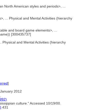
n North American styles and periods>, ...
s>, ... Physical and Mental Activities (hierarchy
table and board game elements>, ...
 name)) [300435737]
 Physical and Mental Activities (hierarchy
erred
]
 January 2012
.
1992)
issippian culture." Accessed 10/19/00.
)
431