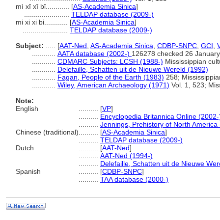
mì xī xī bǐ............
[
AS-Academia Sinica
]
.......................
TELDAP database (2009-)
mi xi xi bi............
[
AS-Academia Sinica
]
.......................
TELDAP database (2009-)
Subject:
.....
[
AAT-Ned
,
AS-Academia Sinica
,
CDBP-SNPC
,
GCI
,
............
AATA database (2002-)
126278 checked 26 January
............
CDMARC Subjects: LCSH (1988-)
Mississippian cult
............
Delefaille, Schatten uit de Nieuwe Wereld (1992)
............
Fagan, People of the Earth (1983)
258; Mississippian
............
Wiley, American Archaeology (1971)
Vol. 1, 523; Miss
Note:
English
..........
[
VP
]
..........
Encyclopedia Britannica Online (2002-
..........
Jennings, Prehistory of North America
Chinese (traditional)
..........
[
AS-Academia Sinica
]
..........
TELDAP database (2009-)
Dutch
..........
[
AAT-Ned
]
..........
AAT-Ned (1994-)
..........
Delefaille, Schatten uit de Nieuwe Wer
Spanish
..........
[
CDBP-SNPC
]
..........
TAA database (2000-)