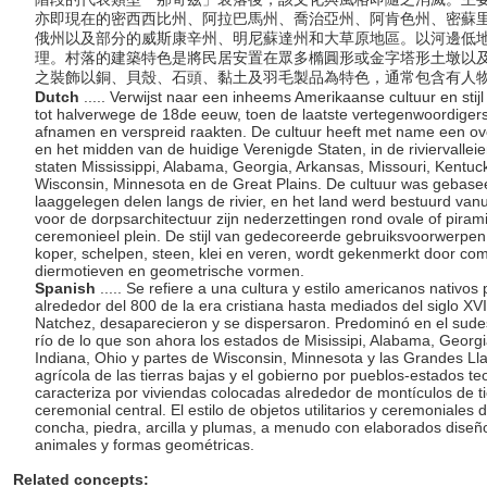
亦即現在的密西西比州、阿拉巴馬州、喬治亞州、阿肯色州、密蘇
俄州以及部分的威斯康辛州、明尼蘇達州和大草原地區。以河邊低
理。村落的建築特色是將民居安置在眾多橢圓形或金字塔形土墩以
之裝飾以銅、貝殼、石頭、黏土及羽毛製品為特色，通常包含有人
Dutch
..... Verwijst naar een inheems Amerikaanse cultuur en stij
tot halverwege de 18de eeuw, toen de laatste vertegenwoordigers 
afnamen en verspreid raakten. De cultuur heeft met name een ov
en het midden van de huidige Verenigde Staten, in de riviervalle
staten Mississippi, Alabama, Georgia, Arkansas, Missouri, Kentucky
Wisconsin, Minnesota en de Great Plains. De cultuur was gebasee
laaggelegen delen langs de rivier, en het land werd bestuurd van
voor de dorpsarchitectuur zijn nederzettingen rond ovale of pira
ceremonieel plein. De stijl van gedecoreerde gebruiksvoorwerpen
koper, schelpen, steen, klei en veren, wordt gekenmerkt door co
diermotieven en geometrische vormen.
Spanish
..... Se refiere a una cultura y estilo americanos nativ
alrededor del 800 de la era cristiana hasta mediados del siglo XVI
Natchez, desaparecieron y se dispersaron. Predominó en el sudest
río de lo que son ahora los estados de Misissipi, Alabama, Georgia
Indiana, Ohio y partes de Wisconsin, Minnesota y las Grandes Lla
agrícola de las tierras bajas y el gobierno por pueblos-estados te
caracteriza por viviendas colocadas alrededor de montículos de t
ceremonial central. El estilo de objetos utilitarios y ceremoniales
concha, piedra, arcilla y plumas, a menudo con elaborados diseñ
animales y formas geométricas.
Related concepts: