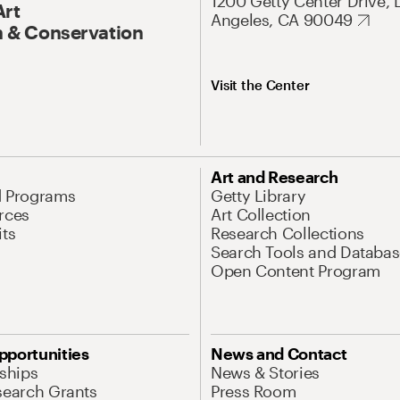
1200 Getty Center Drive, 
Art
Angeles, CA 90049
 & Conservation
Visit the Center
Art and Research
d Programs
Getty Library
rces
Art Collection
its
Research Collections
Search Tools and Databas
Open Content Program
pportunities
News and Contact
nships
News & Stories
search Grants
Press Room