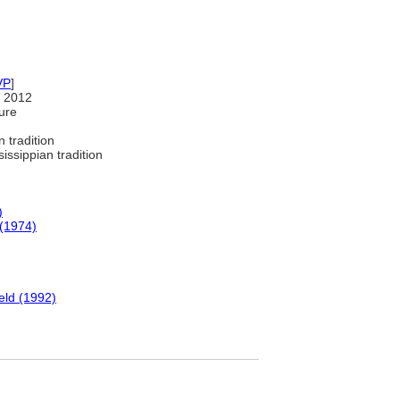
VP
]
 2012
ure
 tradition
issippian tradition
)
 (1974)
eld (1992)