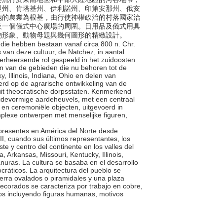
里州、肯塔基州、伊利諾州、印第安那州、俄亥
地的農業為根基，由行使神權政治的村落國家治
及一個儀式中心廣場的周圍。日用品及儀式用具
物形象、動物母題與幾何圖形的精緻設計。
l die hebben bestaan vanaf circa 800 n. Chr.
van deze cultuur, de Natchez, in aantal
erheersende rol gespeeld in het zuidoosten
ien van de gebieden die nu behoren tot de
, Illinois, Indiana, Ohio en delen van
rd op de agrarische ontwikkeling van de
uit theocratische dorpsstaten. Kenmerkend
midevormige aardeheuvels, met een centraal
 en ceremoniële objecten, uitgevoerd in
mplexe ontwerpen met menselijke figuren,
os presentes en América del Norte desde
II, cuando sus últimos representantes, los
e y centro del continente en los valles del
, Arkansas, Missouri, Kentucky, Illinois,
nuras. La cultura se basaba en el desarrollo
ocráticos. La arquitectura del pueblo se
ierra ovalados o piramidales y una plaza
 decorados se caracteriza por trabajo en cobre,
os incluyendo figuras humanas, motivos