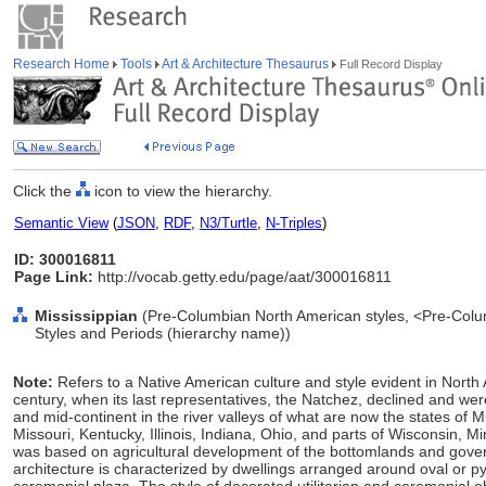
Research Home
Tools
Art & Architecture Thesaurus
Full Record Display
Click the
icon to view the hierarchy.
Semantic View
(
JSON
,
RDF
,
N3/Turtle
,
N-Triples
)
ID: 300016811
Page Link:
http://vocab.getty.edu/page/aat/300016811
Mississippian
(Pre-Columbian North American styles, <Pre-Colum
Styles and Periods (hierarchy name))
Note:
Refers to a Native American culture and style evident in Nort
century, when its last representatives, the Natchez, declined and wer
and mid-continent in the river valleys of what are now the states of 
Missouri, Kentucky, Illinois, Indiana, Ohio, and parts of Wisconsin, 
was based on agricultural development of the bottomlands and govern
architecture is characterized by dwellings arranged around oval or 