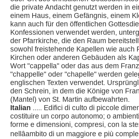
die private Andacht genutzt werden in ei
einem Haus, einem Gefängnis, einem Klo
kann auch für den öffentlichen Gottesdie
Konfessionen verwendet werden, unterg
der Pfarrkirche, die den Raum bereitstell
sowohl freistehende Kapellen wie auch 
Kirchen oder anderen Gebäuden als Kape
Wort "cappella" oder das aus dem Franz
"chappelle" oder "chapelle" werden gelege
englischen Texten verwendet. Ursprüngl
den Schrein, in dem die Könige von Fr
(Mantel) von St. Martin aufbewahrten.
Italian
..... Edifici di culto di piccole dim
costituire un corpo autonomo; o ambienti
forme e dimensioni, compresi, con la ste
nellâambito di un maggiore e più comp