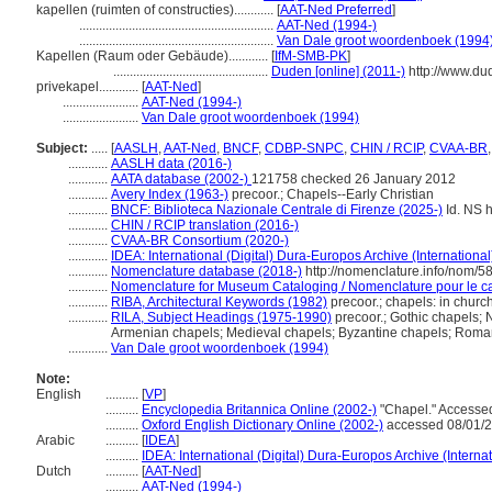
kapellen (ruimten of constructies)............
[
AAT-Ned Preferred
]
...........................................................
AAT-Ned (1994-)
...........................................................
Van Dale groot woordenboek (1994
Kapellen (Raum oder Gebäude)............
[
IfM-SMB-PK
]
...............................................
Duden [online] (2011-)
http://www.du
privekapel............
[
AAT-Ned
]
.......................
AAT-Ned (1994-)
.......................
Van Dale groot woordenboek (1994)
Subject:
.....
[
AASLH
,
AAT-Ned
,
BNCF
,
CDBP-SNPC
,
CHIN / RCIP
,
CVAA-BR
............
AASLH data (2016-)
............
AATA database (2002-)
121758 checked 26 January 2012
............
Avery Index (1963-)
precoor.; Chapels--Early Christian
............
BNCF: Biblioteca Nazionale Centrale di Firenze (2025-)
Id. NS h
............
CHIN / RCIP translation (2016-)
............
CVAA-BR Consortium (2020-)
............
IDEA: International (Digital) Dura-Europos Archive (International
............
Nomenclature database (2018-)
http://nomenclature.info/nom/
............
Nomenclature for Museum Cataloging / Nomenclature pour le cat
............
RIBA, Architectural Keywords (1982)
precoor.; chapels: in church
............
RILA, Subject Headings (1975-1990)
precoor.; Gothic chapels;
Armenian chapels; Medieval chapels; Byzantine chapels; Rom
............
Van Dale groot woordenboek (1994)
Note:
English
..........
[
VP
]
..........
Encyclopedia Britannica Online (2002-)
"Chapel." Accesse
..........
Oxford English Dictionary Online (2002-)
accessed 08/01/
Arabic
..........
[
IDEA
]
..........
IDEA: International (Digital) Dura-Europos Archive (Internat
Dutch
..........
[
AAT-Ned
]
..........
AAT-Ned (1994-)