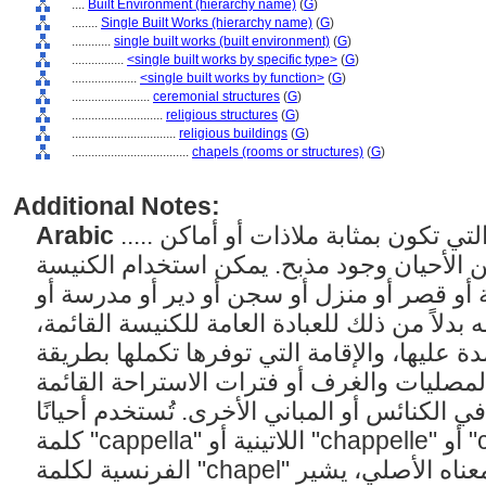
....
Built Environment (hierarchy name)
(
G
)
........
Single Built Works (hierarchy name)
(
G
)
............
single built works (built environment)
(
G
)
................
<single built works by specific type>
(
G
)
....................
<single built works by function>
(
G
)
........................
ceremonial structures
(
G
)
............................
religious structures
(
G
)
................................
religious buildings
(
G
)
....................................
chapels (rooms or structures)
(
G
)
Additional Notes:
Arabic
..... الغرف أو المباني الصغيرة التي تكون بمثابة ملاذات أو أماكن
ن الأحيان وجود مذبح. يمكن استخدام الكنيسة
 أو قصر أو منزل أو سجن أو دير أو مدرسة أو
 بدلاً من ذلك للعبادة العامة للكنيسة القائمة
دة عليها، والإقامة التي توفرها تكملها بطريقة
المصليات والغرف أو فترات الاستراحة القائمة
 الكنائس أو المباني الأخرى. تُستخدم أحيانًا
كلمة "cappella" اللاتينية أو "chappelle" أو "chapelle" المشتقة من
الفرنسية لكلمة "chapel" في النصوص الإنجليزية. في معناه الأصلي، يشير