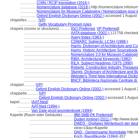
.................
CHIN / RCIP translation (2016-)
.................
Nomenclature database (2018-)
http://nomenclature.info/n
.................
Nomenclature for Museum Cataloging / Nomenclature pour le 
.................
Oxford English Dictionary Online (2002-)
accessed 1 August
chapelles............
[
VP
]
....................
Getty Vocabulary Program rules
chapels (rooms or structures)............
[
GCI Preferred
,
VP Preferred
]
..................................................
AATA database (2002-)
121758 checked
..................................................
Avery Index (1963-)
..................................................
CDMARC Subjects: LCSH (1988-)
..................................................
Harris, Dictionary of Architecture and C
..................................................
Harris, Historic Architecture Sourcebook
..................................................
Nomenclature 3.0 for Museum Catalogi
..................................................
RIBA, Architectural Keywords (1982)
..................................................
RILA, Subject Headings (1975-1990)
..................................................
Roberts, Construction Industry Thesaur
..................................................
Sturgis, Dictionary of Architecture and B
..................................................
Webster's Third New International Dicti
..................................................
BNCF: Biblioteca Nazionale Centrale di
chappel............
[
VP
]
.................
Oxford English Dictionary Online (2002-)
accessed 1 August 
chappelle............
[
VP
]
....................
Oxford English Dictionary Online (2002-)
accessed 1 Augus
kapel............
[
AAT-Ned
]
..............
AAT-Ned (1994-)
..............
Van Dale groot woordenboek (1994)
Kapelle (Raum oder Gebäude)............
[
IfM-SMB-PK Preferred
]
...............................................
Duden [online] (2011-)
http://www.dud
...............................................
DWDS - Digitales Wörterbuch der deut
view=1&qu=Kapelle
...............................................
GND - Gemeinsame Normdatei
http:/
...............................................
Koch, Baustilkunde (1994)
457