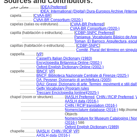
Sources and Contributors:
مصلى صغير............
[
IDEA Preferred
]
....................
IDEA: International (Digital) Dura-Europos Archive (Interna
capela............
[
CVAA-BR
]
.................
CVAA-BR Consortium (2020-)
capelas (salas ou estruturas)............
[
CVAA-BR Preferred
]
..................................................
CVAA-BR Consortium (2020-)
capilla (habitación o estructura)............
[
CDBP-SNPC Preferred
]
........................................................
Paniagua, Vocabulario Básico de Arqu
........................................................
Toman, El Barroco. Arquitectura, escul
capillas (habitación o estructura)............
[
CDBP-SNPC
]
...........................................................
Comité, Plural del término en singul
cappella............
[
VP
]
.................
Cassell's Italian Dictionary (1983)
.................
Encyclopedia Britannica Online (2002-)
.................
Oxford English Dictionary Online (2002-)
cappelle............
[
BNCF
,
VP
]
.................
BNCF: Biblioteca Nazionale Centrale di Firenze (2025-)
.................
DA: Pevsner, Dizionario di architettura (2005)
.................
DAU: Grassi, Dizionario di arte. Termini, movimenti e stili dal
.................
Getty Vocabulary Program rules
.................
Treccani Enciclopedia [online](2025-)
chapel (room or structure)............
[
AASLH Preferred
,
CHIN / RCIP Preferred
,
...............................................
AASLH data (2016-)
...............................................
CHIN / RCIP translation (2016-)
...............................................
Nomenclature database (2018-)
http://nom
Objects
...............................................
Nomenclature for Museum Cataloging / Nome
(2016-)
586
...............................................
Oxford English Dictionary (1989)
chapelle............
[
AASLH
,
CHIN / RCIP
,
VP
]
.................
AASLH data (2016-)