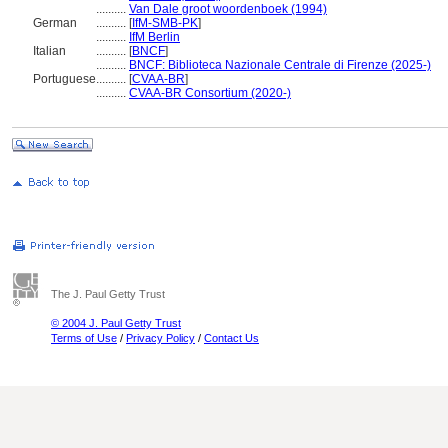
..........
Van Dale groot woordenboek (1994)
German
..........
[
IfM-SMB-PK
]
..........
IfM Berlin
Italian
..........
[
BNCF
]
..........
BNCF: Biblioteca Nazionale Centrale di Firenze (2025-)
Portuguese
..........
[
CVAA-BR
]
..........
CVAA-BR Consortium (2020-)
The J. Paul Getty Trust
© 2004 J. Paul Getty Trust
Terms of Use
/
Privacy Policy
/
Contact Us