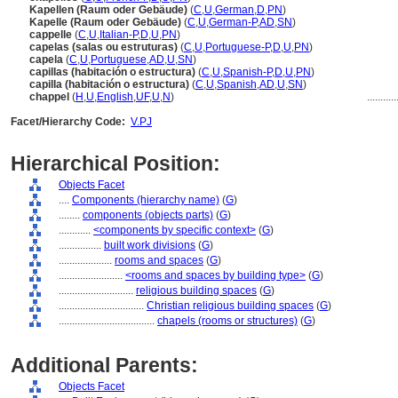
Kapellen (Raum oder Gebäude)
(
C
,
U
,
German
,
D
,
PN
)
Kapelle (Raum oder Gebäude)
(
C
,
U
,
German-P
,
AD
,
SN
)
cappelle
(
C
,
U
,
Italian-P
,
D
,
U
,
PN
)
capelas (salas ou estruturas)
(
C
,
U
,
Portuguese-P
,
D
,
U
,
PN
)
capela
(
C
,
U
,
Portuguese
,
AD
,
U
,
SN
)
capillas (habitación o estructura)
(
C
,
U
,
Spanish-P
,
D
,
U
,
PN
)
capilla (habitación o estructura)
(
C
,
U
,
Spanish
,
AD
,
U
,
SN
)
chappel
(
H
,
U
,
English
,
UF
,
U
,
N
)
..........
Facet/Hierarchy Code:
V.PJ
Hierarchical Position:
Objects Facet
....
Components (hierarchy name)
(
G
)
........
components (objects parts)
(
G
)
............
<components by specific context>
(
G
)
................
built work divisions
(
G
)
....................
rooms and spaces
(
G
)
........................
<rooms and spaces by building type>
(
G
)
............................
religious building spaces
(
G
)
................................
Christian religious building spaces
(
G
)
....................................
chapels (rooms or structures)
(
G
)
Additional Parents:
Objects Facet