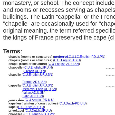
monastery, or school. The concept include
and rooms or recesses serving as chapels
buildings. The Latin "cappella" or the Fren
"chapelle" are occasionally used for "chapel
original meaning, the term referred specific
the kings of France preserved the cape (clo
Terms:
chapels (rooms or structures)
(
preferred
,
C
,
U
,
LC
,
English-P
,
D
,
U
,
PN
)
chapels (rooms or structures)
(
C
,
U
,
,
English
,
AD
,
U
)
chapel (room or structure)
(
C
,
U
,
English
,
AD
,
U
,
SN
)
chappelle
(
C
,
U
,
English
,
UF
,
U
,
N
)
..........
chappelle
(
French
,
UF
,
U
,
N
)
chapelle
(
C
,
U
,
English
,
UF
,
U
,
SN
)
..........
chapelle
(
French
,
AD
,
U
,
SN
)
cappella
(
C
,
U
,
English
,
UF
,
U
,
SN
)
..........
cappella
(
Medieval Latin
,
UF
,
U
,
SN
)
cappella
(
Italian
,
AD
,
U
,
SN
)
cappella
(
Latin
,
AD
,
U
,
SN
)
مصلى صغير
(
C
,
U
,
Arabic -P
,
D
,
U
,
U
)
kapellen (ruimten of constructies)
(
C
,
U
,
Dutch-P
,
D
,
U
,
U
)
kapel
(
C
,
U
,
Dutch
,
AD
,
U
,
U
)
privekapel
(
C
,
U
,
Dutch
,
UF
,
U
,
U
)
chapelles
(
C
,
U
,
French-P
,
D
,
U
,
PN
)