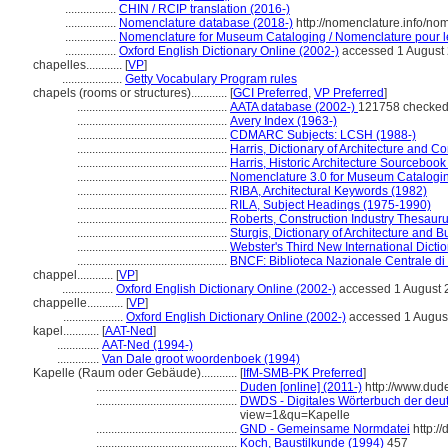
.................
CHIN / RCIP translation (2016-)
.................
Nomenclature database (2018-)
http://nomenclature.info/n
.................
Nomenclature for Museum Cataloging / Nomenclature pour le 
.................
Oxford English Dictionary Online (2002-)
accessed 1 August
chapelles............
[
VP
]
....................
Getty Vocabulary Program rules
chapels (rooms or structures)............
[
GCI Preferred
,
VP Preferred
]
..................................................
AATA database (2002-)
121758 checked
..................................................
Avery Index (1963-)
..................................................
CDMARC Subjects: LCSH (1988-)
..................................................
Harris, Dictionary of Architecture and C
..................................................
Harris, Historic Architecture Sourcebook
..................................................
Nomenclature 3.0 for Museum Catalogi
..................................................
RIBA, Architectural Keywords (1982)
..................................................
RILA, Subject Headings (1975-1990)
..................................................
Roberts, Construction Industry Thesaur
..................................................
Sturgis, Dictionary of Architecture and B
..................................................
Webster's Third New International Dicti
..................................................
BNCF: Biblioteca Nazionale Centrale di
chappel............
[
VP
]
.................
Oxford English Dictionary Online (2002-)
accessed 1 August 
chappelle............
[
VP
]
....................
Oxford English Dictionary Online (2002-)
accessed 1 Augus
kapel............
[
AAT-Ned
]
..............
AAT-Ned (1994-)
..............
Van Dale groot woordenboek (1994)
Kapelle (Raum oder Gebäude)............
[
IfM-SMB-PK Preferred
]
...............................................
Duden [online] (2011-)
http://www.dud
...............................................
DWDS - Digitales Wörterbuch der deut
view=1&qu=Kapelle
...............................................
GND - Gemeinsame Normdatei
http:/
...............................................
Koch, Baustilkunde (1994)
457