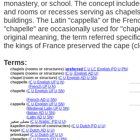
monastery, or school. The concept include
and rooms or recesses serving as chapels
buildings. The Latin "cappella" or the Fren
"chapelle" are occasionally used for "chapel
original meaning, the term referred specific
the kings of France preserved the cape (clo
Terms:
chapels (rooms or structures)
(
preferred
,
C
,
U
,
LC
,
English-P
,
D
,
U
,
PN
)
chapels (rooms or structures)
(
C
,
U
,
,
English
,
AD
,
U
)
chapel (room or structure)
(
C
,
U
,
English
,
AD
,
U
,
SN
)
chappelle
(
C
,
U
,
English
,
UF
,
U
,
N
)
..........
chappelle
(
French
,
UF
,
U
,
N
)
chapelle
(
C
,
U
,
English
,
UF
,
U
,
SN
)
..........
chapelle
(
French
,
AD
,
U
,
SN
)
cappella
(
C
,
U
,
English
,
UF
,
U
,
SN
)
..........
cappella
(
Medieval Latin
,
UF
,
U
,
SN
)
cappella
(
Italian
,
AD
,
U
,
SN
)
cappella
(
Latin
,
AD
,
U
,
SN
)
مصلى صغير
(
C
,
U
,
Arabic -P
,
D
,
U
,
U
)
kapellen (ruimten of constructies)
(
C
,
U
,
Dutch-P
,
D
,
U
,
U
)
kapel
(
C
,
U
,
Dutch
,
AD
,
U
,
U
)
privekapel
(
C
,
U
,
Dutch
,
UF
,
U
,
U
)
chapelles
(
C
,
U
,
French-P
,
D
,
U
,
PN
)