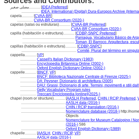
Sources and Contributors:
مصلى صغير............
[
IDEA Preferred
]
....................
IDEA: International (Digital) Dura-Europos Archive (Interna
capela............
[
CVAA-BR
]
.................
CVAA-BR Consortium (2020-)
capelas (salas ou estruturas)............
[
CVAA-BR Preferred
]
..................................................
CVAA-BR Consortium (2020-)
capilla (habitación o estructura)............
[
CDBP-SNPC Preferred
]
........................................................
Paniagua, Vocabulario Básico de Arqu
........................................................
Toman, El Barroco. Arquitectura, escul
capillas (habitación o estructura)............
[
CDBP-SNPC
]
...........................................................
Comité, Plural del término en singul
cappella............
[
VP
]
.................
Cassell's Italian Dictionary (1983)
.................
Encyclopedia Britannica Online (2002-)
.................
Oxford English Dictionary Online (2002-)
cappelle............
[
BNCF
,
VP
]
.................
BNCF: Biblioteca Nazionale Centrale di Firenze (2025-)
.................
DA: Pevsner, Dizionario di architettura (2005)
.................
DAU: Grassi, Dizionario di arte. Termini, movimenti e stili dal
.................
Getty Vocabulary Program rules
.................
Treccani Enciclopedia [online](2025-)
chapel (room or structure)............
[
AASLH Preferred
,
CHIN / RCIP Preferred
,
...............................................
AASLH data (2016-)
...............................................
CHIN / RCIP translation (2016-)
...............................................
Nomenclature database (2018-)
http://nom
Objects
...............................................
Nomenclature for Museum Cataloging / Nome
(2016-)
586
...............................................
Oxford English Dictionary (1989)
chapelle............
[
AASLH
,
CHIN / RCIP
,
VP
]
.................
AASLH data (2016-)