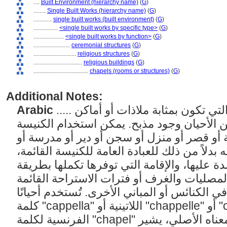
....
Built Environment (hierarchy name)
(
G
)
........
Single Built Works (hierarchy name)
(
G
)
............
single built works (built environment)
(
G
)
................
<single built works by specific type>
(
G
)
....................
<single built works by function>
(
G
)
........................
ceremonial structures
(
G
)
............................
religious structures
(
G
)
................................
religious buildings
(
G
)
....................................
chapels (rooms or structures)
(
G
)
Additional Notes:
Arabic
..... الغرف أو المباني الصغيرة التي تكون بمثابة ملاذات أو أماكن
ن الأحيان وجود مذبح. يمكن استخدام الكنيسة
 أو قصر أو منزل أو سجن أو دير أو مدرسة أو
 بدلاً من ذلك للعبادة العامة للكنيسة القائمة
دة عليها، والإقامة التي توفرها تكملها بطريقة
المصليات والغرف أو فترات الاستراحة القائمة
 الكنائس أو المباني الأخرى. تُستخدم أحيانًا
كلمة "cappella" اللاتينية أو "chappelle" أو "chapelle" المشتقة من
الفرنسية لكلمة "chapel" في النصوص الإنجليزية. في معناه الأصلي، يشير