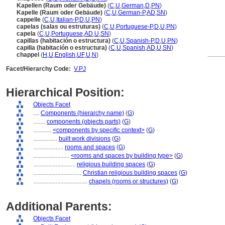
Kapellen (Raum oder Gebäude)
(
C
,
U
,
German
,
D
,
PN
)
Kapelle (Raum oder Gebäude)
(
C
,
U
,
German-P
,
AD
,
SN
)
cappelle
(
C
,
U
,
Italian-P
,
D
,
U
,
PN
)
capelas (salas ou estruturas)
(
C
,
U
,
Portuguese-P
,
D
,
U
,
PN
)
capela
(
C
,
U
,
Portuguese
,
AD
,
U
,
SN
)
capillas (habitación o estructura)
(
C
,
U
,
Spanish-P
,
D
,
U
,
PN
)
capilla (habitación o estructura)
(
C
,
U
,
Spanish
,
AD
,
U
,
SN
)
chappel
(
H
,
U
,
English
,
UF
,
U
,
N
)
..........
Facet/Hierarchy Code:
V.PJ
Hierarchical Position:
Objects Facet
....
Components (hierarchy name)
(
G
)
........
components (objects parts)
(
G
)
............
<components by specific context>
(
G
)
................
built work divisions
(
G
)
....................
rooms and spaces
(
G
)
........................
<rooms and spaces by building type>
(
G
)
............................
religious building spaces
(
G
)
................................
Christian religious building spaces
(
G
)
....................................
chapels (rooms or structures)
(
G
)
Additional Parents:
Objects Facet