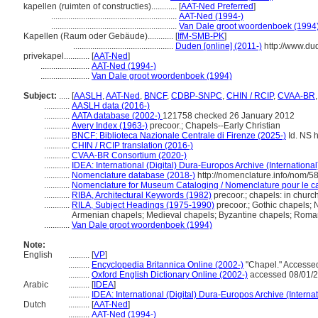
kapellen (ruimten of constructies)............
[
AAT-Ned Preferred
]
...........................................................
AAT-Ned (1994-)
...........................................................
Van Dale groot woordenboek (1994
Kapellen (Raum oder Gebäude)............
[
IfM-SMB-PK
]
...............................................
Duden [online] (2011-)
http://www.du
privekapel............
[
AAT-Ned
]
.......................
AAT-Ned (1994-)
.......................
Van Dale groot woordenboek (1994)
Subject:
.....
[
AASLH
,
AAT-Ned
,
BNCF
,
CDBP-SNPC
,
CHIN / RCIP
,
CVAA-BR
............
AASLH data (2016-)
............
AATA database (2002-)
121758 checked 26 January 2012
............
Avery Index (1963-)
precoor.; Chapels--Early Christian
............
BNCF: Biblioteca Nazionale Centrale di Firenze (2025-)
Id. NS h
............
CHIN / RCIP translation (2016-)
............
CVAA-BR Consortium (2020-)
............
IDEA: International (Digital) Dura-Europos Archive (International
............
Nomenclature database (2018-)
http://nomenclature.info/nom/
............
Nomenclature for Museum Cataloging / Nomenclature pour le cat
............
RIBA, Architectural Keywords (1982)
precoor.; chapels: in church
............
RILA, Subject Headings (1975-1990)
precoor.; Gothic chapels;
Armenian chapels; Medieval chapels; Byzantine chapels; Rom
............
Van Dale groot woordenboek (1994)
Note:
English
..........
[
VP
]
..........
Encyclopedia Britannica Online (2002-)
"Chapel." Accesse
..........
Oxford English Dictionary Online (2002-)
accessed 08/01/
Arabic
..........
[
IDEA
]
..........
IDEA: International (Digital) Dura-Europos Archive (Internat
Dutch
..........
[
AAT-Ned
]
..........
AAT-Ned (1994-)