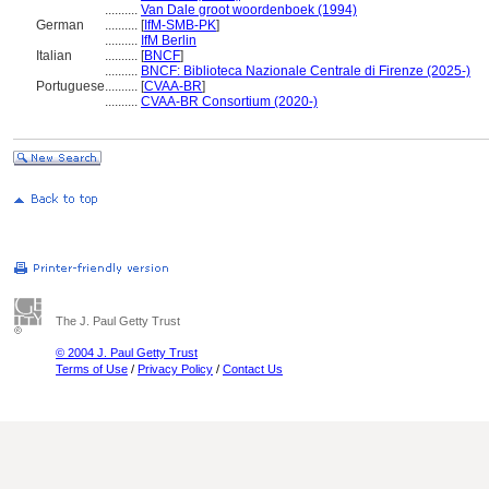
..........
Van Dale groot woordenboek (1994)
German
..........
[
IfM-SMB-PK
]
..........
IfM Berlin
Italian
..........
[
BNCF
]
..........
BNCF: Biblioteca Nazionale Centrale di Firenze (2025-)
Portuguese
..........
[
CVAA-BR
]
..........
CVAA-BR Consortium (2020-)
The J. Paul Getty Trust
© 2004 J. Paul Getty Trust
Terms of Use
/
Privacy Policy
/
Contact Us