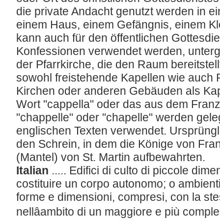
die private Andacht genutzt werden in ei
einem Haus, einem Gefängnis, einem Klo
kann auch für den öffentlichen Gottesdie
Konfessionen verwendet werden, unterg
der Pfarrkirche, die den Raum bereitstell
sowohl freistehende Kapellen wie auch 
Kirchen oder anderen Gebäuden als Kape
Wort "cappella" oder das aus dem Franz
"chappelle" oder "chapelle" werden gelege
englischen Texten verwendet. Ursprüngl
den Schrein, in dem die Könige von Fr
(Mantel) von St. Martin aufbewahrten.
Italian
..... Edifici di culto di piccole dim
costituire un corpo autonomo; o ambienti
forme e dimensioni, compresi, con la ste
nellâambito di un maggiore e più comp