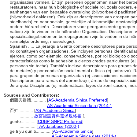
organisaties vormen. Er zijn personen opgenomen naar het beroep o
restauratoren, naar hun biologische of sociale rol, zoals ouders
aanhangen van een bepaalde overtuiging (bijvoorbeeld pacifisten
(bijvoorbeeld daklozen). Ook zijn er descriptoren van groepen pers
steelbands) en naar sociale, geestelijke of lichamelijke omstandi
andere hiërarchieën. Descriptoren voor georganiseerde groepen 
naties) zijn te vinden in de hiërarchie Organisaties. Descriptore
specialisatiegebieden en beroepsgroepen zijn te vinden in de hië
ruimtelijke ordening, museologie).
Spanish
..... La jerarquía Gente contiene descriptores para per
no constituyen organizaciones. Se incluyen personas identificada
ejercen, como por ejemplo, conservadores, por rol biológico o soc
características como la adhesión a ciertos credos particulares (ej. p
personas sin techo). También incluye descriptores para grupos de
de metales) y por condición social mental o física (ej. pobreza). R
para grupos de personas organizadas (ej. asociaciones, naciones
Descriptores para ramas del aprendizaje, áreas de especializaci
Jerarquía Disciplinas (ej. matemáticas, leyes de zonificación, mu
Sources and Contributors:
個體與群體............
[
AS-Academia Sinica Preferred
]
..............
AS-Academia Sinica data (2014-)
百姓............
[
AS-Academia Sinica
]
...........
故宮後設資料需求規格書
1
gente............
[
CDBP-SNPC Preferred
]
..............
TAA database (2000-)
ge ti yu qun ti............
[
AS-Academia Sinica
]
.............................
AS-Academia Sinica data (2014-)