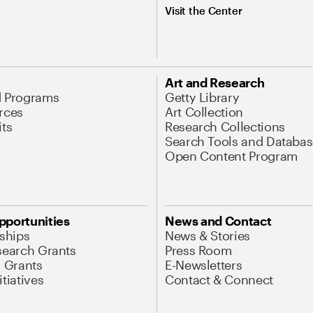
Visit the Center
Art and Research
d Programs
Getty Library
rces
Art Collection
its
Research Collections
Search Tools and Databas
Open Content Program
pportunities
News and Contact
nships
News & Stories
search Grants
Press Room
l Grants
E-Newsletters
tiatives
Contact & Connect