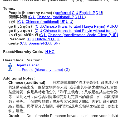
fields are found in the Disciplines hierarchy (e.g., "mathematics," "m
Terms:
People (hierarchy name)
(
preferred
,
C
,
U
,
English-P
,
D
,
U
)
個體與群體
(
C
,
U
,
Chinese (traditional)-P
,
D
,
U
,
U
)
百姓
(
C
,
U
,
Chinese (traditional)
,
UF
,
U
,
U
)
gè tǐ yǔ qún tǐ
(
C
,
U
,
Chinese (transliterated Hanyu Pinyin)-P
,
UF
,
U
ge ti yu qun ti
(
C
,
U
,
Chinese (transliterated Pinyin without tones)
ko t'i yü ch'ün t'i
(
C
,
U
,
Chinese (transliterated Wade-Giles)-P
,
UF
,
Personen
(
C
,
U
,
Dutch-P
,
D
,
U
,
U
)
gente
(
C
,
U
,
Spanish-P
,
D
,
U
,
SN
)
Facet/Hierarchy Code:
H.HG
Hierarchical Position:
Agents Facet
....
People (hierarchy name)
(
G
)
Additional Notes:
Chinese (traditional)
..... 與本層級相關的描述語為與組織無
的活動定義出來，像是文物保存人員; 或是由其扮演之生物或社會角
某些特質，像是具特定信念的「和平主義者」; 又或是在某些社會
等。除此之外，尚包含因從事特定活動定義出的群體，如「鋼鐵樂
窮」等等。「個體與群體」層級與其它層級之關係: 具有組織性的
織」層級。與學習分支相關、專門領域及專業相關之描述語，例如
科」層級。
Dutch
..... De hiërarchie Personen bevat descriptoren voor ind