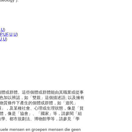
useology").
,
U
)
-P
,
UF
,
U
,
U
)
U
,
U
)
涉之個體或群體。這些個體或群體能由其職業或從事
色加以辨認，如「雙親」這個描述語; 以及擁有
及物質條件下產生的個體或群體，如「遊民」
團」，及某種社會、心理或生理狀態，像是「貧
群體，像是「協會」、「國家」等，請參閱「組
數學、都市規劃法、博物館學等，請參見「學
ividuele mensen en groepen mensen die geen