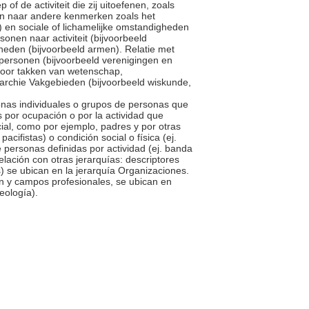
f de activiteit die zij uitoefenen, zoals
, en naar andere kenmerken zoals het
) en sociale of lichamelijke omstandigheden
onen naar activiteit (bijvoorbeeld
gheden (bijvoorbeeld armen). Relatie met
personen (bijvoorbeeld verenigingen en
n voor takken van wetenschap,
rarchie Vakgebieden (bijvoorbeeld wiskunde,
sonas individuales o grupos de personas que
s por ocupación o por la actividad que
ial, como por ejemplo, padres y por otras
acifistas) o condición social o física (ej.
 personas definidas por actividad (ej. banda
elación con otras jerarquías: descriptores
) se ubican en la jerarquía Organizaciones.
ón y campos profesionales, se ubican en
seología).