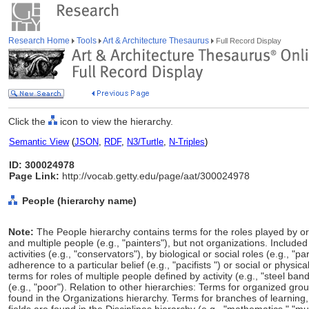
Research Home
Tools
Art & Architecture Thesaurus
Full Record Display
Click the
icon to view the hierarchy.
Semantic View
(
JSON
,
RDF
,
N3/Turtle
,
N-Triples
)
ID: 300024978
Page Link:
http://vocab.getty.edu/page/aat/300024978
People (hierarchy name)
Note:
The People hierarchy contains terms for the roles played by or c
and multiple people (e.g., "painters"), but not organizations. Included
activities (e.g., "conservators"), by biological or social roles (e.g., "
adherence to a particular belief (e.g., "pacifists ") or social or physica
terms for roles of multiple people defined by activity (e.g., "steel ban
(e.g., "poor"). Relation to other hierarchies: Terms for organized group
found in the Organizations hierarchy. Terms for branches of learning,