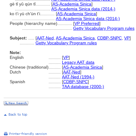
gè tǐ yǔ qún tǐ............
[
AS-Academia Sinica
]
.............................
AS-Academia Sinica data (2014-)
ko t'i yü ch'ün t'i............
[
AS-Academia Sinica
]
...................................
AS-Academia Sinica data (2014-)
People (hierarchy name)............
[
VP Preferred
]
.........................................
Getty Vocabulary Program rules
Subject:
.....
[
AAT-Ned
,
AS-Academia Sinica
,
CDBP-SNPC
,
VP
]
............
Getty Vocabulary Program rules
Note:
English
..........
[
VP
]
..........
Legacy AAT data
Chinese (traditional)
..........
[
AS-Academia Sinica
]
Dutch
..........
[
AAT-Ned
]
..........
AAT-Ned (1994-)
Spanish
..........
[
CDBP-SNPC
]
..........
TAA database (2000-)