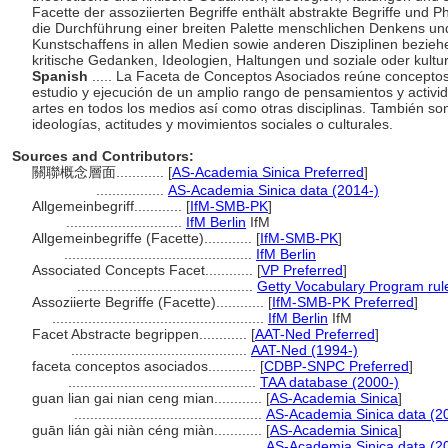
Facette der assoziierten Begriffe enthält abstrakte Begriffe und 
die Durchführung einer breiten Palette menschlichen Denkens und 
Kunstschaffens in allen Medien sowie anderen Disziplinen bezieh
kritische Gedanken, Ideologien, Haltungen und soziale oder kult
Spanish
..... La Faceta de Conceptos Asociados reúne concepto
estudio y ejecución de un amplio rango de pensamientos y activi
artes en todos los medios así como otras disciplinas. También son
ideologías, actitudes y movimientos sociales o culturales.
Sources and Contributors:
關聯概念層面............
[
AS-Academia Sinica Preferred
]
.................
AS-Academia Sinica data (2014-)
Allgemeinbegriff............
[
IfM-SMB-PK
]
.............................
IfM Berlin
IfM
Allgemeinbegriffe (Facette)............
[
IfM-SMB-PK
]
...............................................
IfM Berlin
Associated Concepts Facet............
[
VP Preferred
]
............................................
Getty Vocabulary Program rul
Assoziierte Begriffe (Facette)............
[
IfM-SMB-PK Preferred
]
.....................................................
IfM Berlin
IfM
Facet Abstracte begrippen............
[
AAT-Ned Preferred
]
............................................
AAT-Ned (1994-)
faceta conceptos asociados............
[
CDBP-SNPC Preferred
]
...............................................
TAA database (2000-)
guan lian gai nian ceng mian............
[
AS-Academia Sinica
]
...............................................
AS-Academia Sinica data (2
guān lián gài niàn céng miàn............
[
AS-Academia Sinica
]
...............................................
AS-Academia Sinica data (2