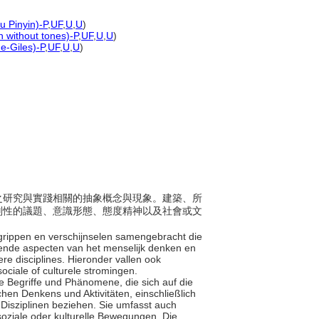
u Pinyin)-P
,
UF
,
U
,
U
)
n without tones)-P
,
UF
,
U
,
U
)
e-Giles)-P
,
UF
,
U
,
U
)
活動之研究與實踐相關的抽象概念與現象。建築、所
判性的議題、意識形態、態度精神以及社會或文
 begrippen en verschijnselen samengebracht die
pende aspecten van het menselijk denken en
re disciplines. Hieronder vallen ook
sociale of culturele stromingen.
kte Begriffe und Phänomene, die sich auf die
hen Denkens und Aktivitäten, einschließlich
Disziplinen beziehen. Sie umfasst auch
soziale oder kulturelle Bewegungen. Die