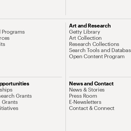
Art and Research
d Programs
Getty Library
rces
Art Collection
its
Research Collections
Search Tools and Databas
Open Content Program
pportunities
News and Contact
nships
News & Stories
search Grants
Press Room
l Grants
E-Newsletters
tiatives
Contact & Connect