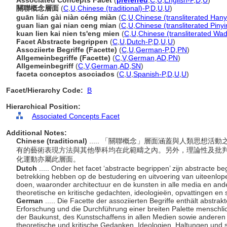
Associated Concepts Facet
(
preferred
,
C
,
U
,
English-P
,
D
,
U
)
關聯概念層面
(
C
,
U
,
Chinese (traditional)-P
,
D
,
U
,
U
)
guān lián gài niàn céng miàn
(
C
,
U
,
Chinese (transliterated Hany
guan lian gai nian ceng mian
(
C
,
U
,
Chinese (transliterated Pinyi
kuan lien kai nien ts'eng mien
(
C
,
U
,
Chinese (transliterated Wad
Facet Abstracte begrippen
(
C
,
U
,
Dutch-P
,
D
,
U
,
U
)
Assoziierte Begriffe (Facette)
(
C
,
U
,
German-P
,
D
,
PN
)
Allgemeinbegriffe (Facette)
(
C
,
V
,
German
,
AD
,
PN
)
Allgemeinbegriff
(
C
,
V
,
German
,
AD
,
SN
)
faceta conceptos asociados
(
C
,
U
,
Spanish-P
,
D
,
U
,
U
)
Facet/Hierarchy Code:
B
Hierarchical Position:
Associated Concepts Facet
Additional Notes:
Chinese (traditional)
..... 「關聯概念」層面涵蓋與人類思想
有的藝術表現方法與其他學科均在此範疇之內。另外，理論性及批
化運動亦屬此層面。
Dutch
..... Onder het facet ‘abstracte begrippen’ zijn abstracte
betrekking hebben op de bestudering en uitvoering van uiteenlo
doen, waaronder architectuur en de kunsten in alle media en ande
theoretische en kritische gedachten, ideologieën, opvattingen en 
German
..... Die Facette der assoziierten Begriffe enthält abstra
Erforschung und die Durchführung einer breiten Palette menschlic
der Baukunst, des Kunstschaffens in allen Medien sowie anderen 
theoretische und kritische Gedanken, Ideologien, Haltungen und 