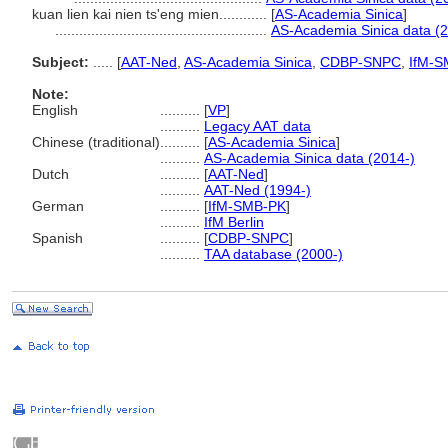
kuan lien kai nien ts'eng mien............
[
AS-Academia Sinica
]
.....................................................
AS-Academia Sinica data (2
Subject:
.....
[
AAT-Ned
,
AS-Academia Sinica
,
CDBP-SNPC
,
IfM-S
Note:
English
..........
[
VP
]
..........
Legacy AAT data
Chinese (traditional)
..........
[
AS-Academia Sinica
]
..........
AS-Academia Sinica data (2014-)
Dutch
..........
[
AAT-Ned
]
..........
AAT-Ned (1994-)
German
..........
[
IfM-SMB-PK
]
..........
IfM Berlin
Spanish
..........
[
CDBP-SNPC
]
..........
TAA database (2000-)