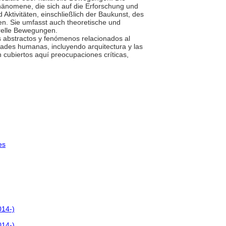
Phänomene, die sich auf die Erforschung und
Aktivitäten, einschließlich der Baukunst, des
en. Sie umfasst auch theoretische und
urelle Bewegungen.
s abstractos y fenómenos relacionados al
dades humanas, incluyendo arquitectura y las
 cubiertos aquí preocupaciones críticas,
es
014-)
014-)