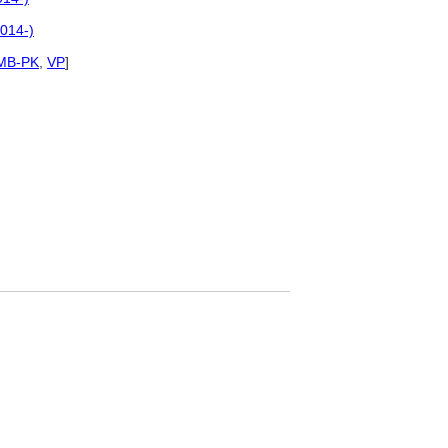
014-)
MB-PK
,
VP
]