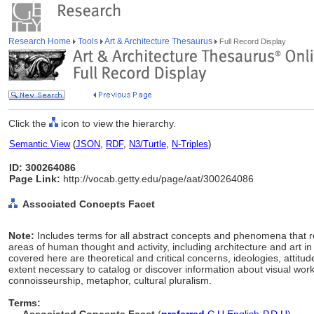
Research Home
Tools
Art & Architecture Thesaurus
Full Record Display
Click the
icon to view the hierarchy.
Semantic View
(
JSON
,
RDF
,
N3/Turtle
,
N-Triples
)
ID: 300264086
Page Link:
http://vocab.getty.edu/page/aat/300264086
Associated Concepts Facet
Note:
Includes terms for all abstract concepts and phenomena that re
areas of human thought and activity, including architecture and art in 
covered here are theoretical and critical concerns, ideologies, attitu
extent necessary to catalog or discover information about visual wor
connoisseurship, metaphor, cultural pluralism.
Terms: