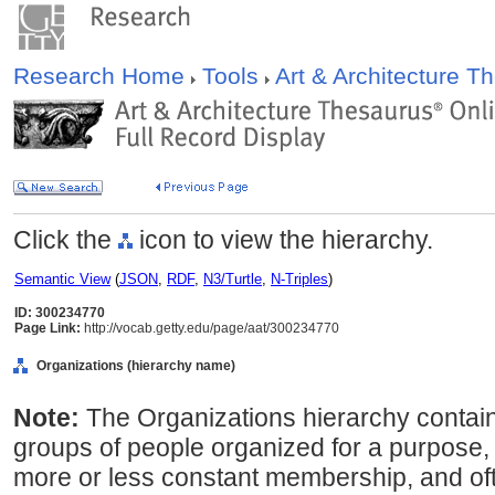
Research Home
Tools
Art & Architecture 
Click the
icon to view the hierarchy.
Semantic View
(
JSON
,
RDF
,
N3/Turtle
,
N-Triples
)
ID: 300234770
Page Link:
http://vocab.getty.edu/page/aat/300234770
Organizations (hierarchy name)
Note:
The Organizations hierarchy contains
groups of people organized for a purpose, 
more or less constant membership, and ofte