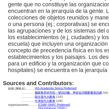
gente que no constituye las organizacion
encuentran en la jerarquía de la gente. 
colecciones de objetos reunidos y mane
o una persona (ej.; corporativas) se enc
las agrupaciones y de los sistemas del o
los establecimientos (e.j, ciudades) y los d
escuela) que incluyen una organización
concepto de precedencia física en los e
establecimientos y los paisajes. Los des
para un edificio y la organización que cont
hospitales) se encuentra en la jerarquí
Sources and Contributors:
[
AS-Academia Sinica Preferred
]
組織 (層級名)............
.................
國家教育研究院－雙語詞彙、學術名詞暨辭書資訊網
July
.................
朗文當代大辭典
1243
.................
牛津當代大辭典
1292
organizaciones............
[
CDBP-SNPC Preferred
]
.............................
TAA database (2000-)