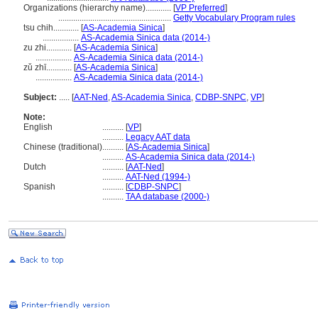
Organizations (hierarchy name)............
[
VP Preferred
]
.....................................................
Getty Vocabulary Program rules
tsu chih............
[
AS-Academia Sinica
]
.................
AS-Academia Sinica data (2014-)
zu zhi............
[
AS-Academia Sinica
]
.................
AS-Academia Sinica data (2014-)
zǔ zhī............
[
AS-Academia Sinica
]
.................
AS-Academia Sinica data (2014-)
Subject:
.....
[
AAT-Ned
,
AS-Academia Sinica
,
CDBP-SNPC
,
VP
]
Note:
English
..........
[
VP
]
..........
Legacy AAT data
Chinese (traditional)
..........
[
AS-Academia Sinica
]
..........
AS-Academia Sinica data (2014-)
Dutch
..........
[
AAT-Ned
]
..........
AAT-Ned (1994-)
Spanish
..........
[
CDBP-SNPC
]
..........
TAA database (2000-)