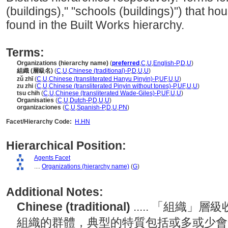
(buildings)," "schools (buildings)") that h
found in the Built Works hierarchy.
Terms:
Organizations (hierarchy name)
(
preferred
,
C
,
U
,
English-P
,
D
,
U
)
組織 (層級名)
(
C
,
U
,
Chinese (traditional)-P
,
D
,
U
,
U
)
zǔ zhī
(
C
,
U
,
Chinese (transliterated Hanyu Pinyin)-P
,
UF
,
U
,
U
)
zu zhi
(
C
,
U
,
Chinese (transliterated Pinyin without tones)-P
,
UF
,
U
,
U
)
tsu chih
(
C
,
U
,
Chinese (transliterated Wade-Giles)-P
,
UF
,
U
,
U
)
Organisaties
(
C
,
U
,
Dutch-P
,
D
,
U
,
U
)
organizaciones
(
C
,
U
,
Spanish-P
,
D
,
U
,
PN
)
Facet/Hierarchy Code:
H.HN
Hierarchical Position:
Agents Facet
....
Organizations (hierarchy name)
(
G
)
Additional Notes:
Chinese (traditional)
..... 「組織
組織的群體，典型的特質包括或多或少會