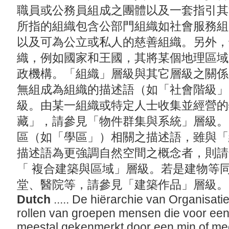
職員或公務員組成之團體以及一套指引其
所指的組織包含公部門組織如社會服務組
以及可為公立或私人的慈善組織。另外，
織，例如國家和王國，其將某個地理區域
政機構。「組織」層級與其它層級之關係
無組成為組織的描述語（如「社會階級」
級。由某一組織或特定人士收集並經營的
藏」，請參見「物件群集與系統」層級。
區（如「學區」）相關之描述語，雖與「
描述語為更強調自然空間之概念者，則請
「 複合建築與區域」層級。若是建物等
堂、醫院等，請參見「建築作品」層級
Dutch
..... De hiërarchie van Organisat
rollen van groepen mensen die voor een 
meestal gekenmerkt door een min of mee