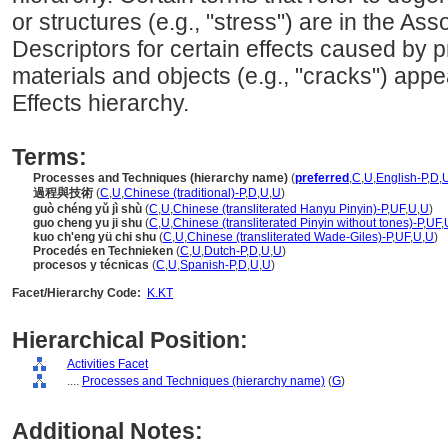
or structures (e.g., "stress") are in the A
Descriptors for certain effects caused by 
materials and objects (e.g., "cracks") appe
Effects hierarchy.
Terms:
Processes and Techniques (hierarchy name)
(
preferred
,
C
,
U
,
English-P
,
D
,
過程與技術
(
C
,
U
,
Chinese (traditional)-P
,
D
,
U
,
U
)
guò chéng yǔ jì shù
(
C
,
U
,
Chinese (transliterated Hanyu Pinyin)-P
,
UF
,
U
,
U
)
guo cheng yu ji shu
(
C
,
U
,
Chinese (transliterated Pinyin without tones)-P
,
UF
,
kuo ch'eng yü chi shu
(
C
,
U
,
Chinese (transliterated Wade-Giles)-P
,
UF
,
U
,
U
)
Procedés en Technieken
(
C
,
U
,
Dutch-P
,
D
,
U
,
U
)
procesos y técnicas
(
C
,
U
,
Spanish-P
,
D
,
U
,
U
)
Facet/Hierarchy Code:
K.KT
Hierarchical Position:
Activities Facet
....
Processes and Techniques (hierarchy name)
(
G
)
Additional Notes: