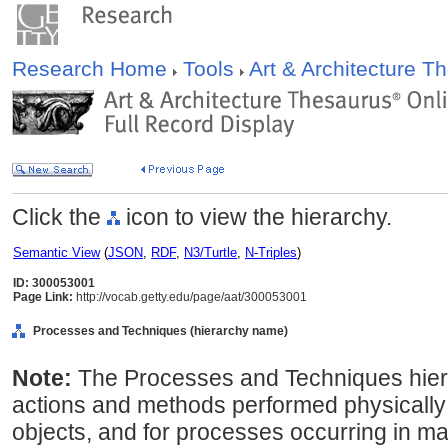
Research Home
Tools
Art & Architecture 
Click the
icon to view the hierarchy.
Semantic View
(
JSON
,
RDF
,
N3/Turtle
,
N-Triples
)
ID: 300053001
Page Link:
http://vocab.getty.edu/page/aat/300053001
Processes and Techniques (hierarchy name)
Note:
The Processes and Techniques hiera
actions and methods performed physically 
objects, and for processes occurring in ma