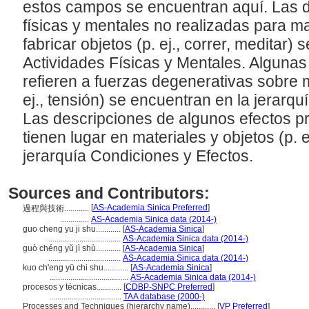
estos campos se encuentran aquí. Las 
físicas y mentales no realizadas para ma
fabricar objetos (p. ej., correr, meditar)
Actividades Físicas y Mentales. Algunas
refieren a fuerzas degenerativas sobre m
ej., tensión) se encuentran en la jerarq
Las descripciones de algunos efectos 
tienen lugar en materiales y objetos (p. e
jerarquía Condiciones y Efectos.
Sources and Contributors:
[
AS-Academia Sinica Preferred
]
過程與技術............
..............
AS-Academia Sinica data (2014-)
guo cheng yu ji shu............
[
AS-Academia Sinica
]
...................................
AS-Academia Sinica data (2014-)
guò chéng yǔ jì shù............
[
AS-Academia Sinica
]
...................................
AS-Academia Sinica data (2014-)
kuo ch'eng yü chi shu............
[
AS-Academia Sinica
]
......................................
AS-Academia Sinica data (2014-)
procesos y técnicas............
[
CDBP-SNPC Preferred
]
...................................
TAA database (2000-)
Processes and Techniques (hierarchy name)............
[
VP Preferred
]