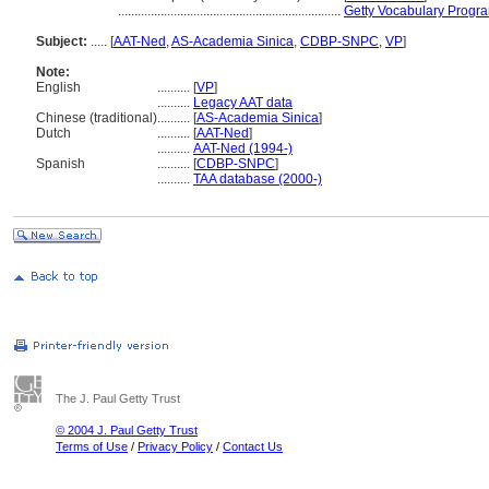
....................................................................
Getty Vocabulary Progra
Subject:
.....
[
AAT-Ned
,
AS-Academia Sinica
,
CDBP-SNPC
,
VP
]
Note:
English
..........
[
VP
]
..........
Legacy AAT data
Chinese (traditional)
..........
[
AS-Academia Sinica
]
Dutch
..........
[
AAT-Ned
]
..........
AAT-Ned (1994-)
Spanish
..........
[
CDBP-SNPC
]
..........
TAA database (2000-)
The J. Paul Getty Trust
© 2004 J. Paul Getty Trust
Terms of Use
/
Privacy Policy
/
Contact Us