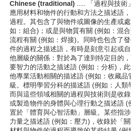
Chinese (traditional)
..... 「過程
應用材料和物件的行動和方法之描述語，
過程。其包含了與物件或圖像的生產或處
如：組合)；或是與物質有關 (例如：混
流程有關 (例如：焊接)。同時也包含了
件的過程之描述語，有時是刻意引起或自然
他層級的關係：對於為了達到特定目的，
要智力的活動之描述語 (例如：分析)，
他專業活動相關的描述語 (例如：收藏品
級。標明學習分科的描述語 (例如：人類
而與這些領域相關的過程與技術則是收錄
或製造物件的身體與心理行動之描述語 (
置於「體育與心智活動」層級。某些指涉
力量之描述語 (例如：壓力)，收錄於「
材料與物件的過程而導致的某些結果 (例