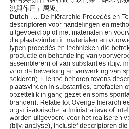
況與作用」層級。
Dutch
..... De hiërarchie Procedés en 
descriptoren voor handelingen en metho
uitgevoerd op of met materialen en voo
die plaatsvinden in materialen en voorw
typen procedés en technieken die betre
productie en behandeling van voorwerpen
assembleren) of van substanties (bijv. me
voor de bewerking en verwerking van spec
solderen). Hiertoe behoren tevens descr
plaatsvinden in substanties, artefacten
opzettelijk in gang gezet en soms spont
branden). Relatie tot Overige hiërarchie
organisatorische, administratieve of intell
worden uitgevoerd voor het realiseren va
(bijv. analyse), inclusief descriptoren d