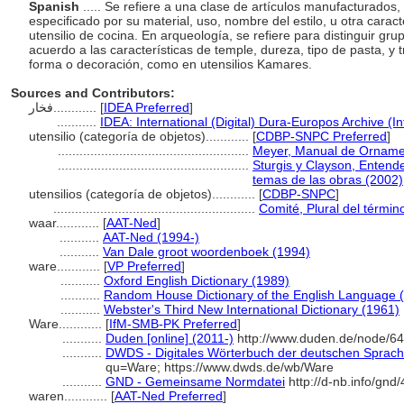
Spanish
..... Se refiere a una clase de artículos manufacturados,
especificado por su material, uso, nombre del estilo, u otra carac
utensilio de cocina. En arqueología, se refiere para distinguir gr
acuerdo a las características de temple, dureza, tipo de pasta, y 
forma o decoración, como en utensilios Kamares.
Sources and Contributors:
فخار............
[
IDEA Preferred
]
...........
IDEA: International (Digital) Dura-Europos Archive (In
utensilio (categoría de objetos)............
[
CDBP-SNPC Preferred
]
.....................................................
Meyer, Manual de Orname
.....................................................
Sturgis y Clayson, Entender
temas de las obras (2002)
utensilios (categoría de objetos)............
[
CDBP-SNPC
]
........................................................
Comité, Plural del términ
waar............
[
AAT-Ned
]
...........
AAT-Ned (1994-)
...........
Van Dale groot woordenboek (1994)
ware............
[
VP Preferred
]
...........
Oxford English Dictionary (1989)
...........
Random House Dictionary of the English Language 
...........
Webster's Third New International Dictionary (1961)
Ware............
[
IfM-SMB-PK Preferred
]
...........
Duden [online] (2011-)
http://www.duden.de/node/64
...........
DWDS - Digitales Wörterbuch der deutschen Sprache
qu=Ware; https://www.dwds.de/wb/Ware
...........
GND - Gemeinsame Normdatei
http://d-nb.info/gnd
waren............
[
AAT-Ned Preferred
]