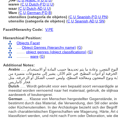
فخار
(
C
,
U
,
Arabic -P
,
D
,
U
,
U
)
waren
(
C
,
U
,
Dutch-P
,
D
,
U
,
U
)
waar
(
C
,
U
,
Dutch
,
AD
,
U
,
U
)
Ware
(
C
,
U
,
German-P
,
D
,
B
)
utensilios (categoría de objetos)
(
C
,
U
,
Spanish-P
,
D
,
U
,
PN
)
utensilio (categoría de objetos)
(
C
,
U
,
Spanish
,
AD
,
U
,
SN
)
Facet/Hierarchy Code:
V.PE
Hierarchical Position:
Objects Facet
....
Object Genres (hierarchy name)
(
G
)
........
object genres (object classifications)
(
G
)
............
ware
(
G
)
Additional Notes:
Arabic
..... يشير إلى فئة من القطع المصنعة، بشكل عام من النوع النفعي، وعادة ما يتم تحديدها حسب المادة أو الاستخدام
لخزفية أو أدوات المطبخ. في علم الآثار، يشير إلى مجموعات متميزة من
صلابة ونوع المعجون ومعالجة السطح، وليس حسب الشكل أو الزخرفة، مثل
فخار كاماريس.
Dutch
..... Wordt gebruikt voor een bepaald soort vervaardigde 
meestal worden vernoemd naar het materiaal, gebruik, de stijlna
aardewerk of keukengerei.
German
..... Klasse von Menschen hergestellter Gegenstände, 
bestimmt durch das Material, die Verwendung, den Stil oder ande
oder Küchenutensilien. In der Archäologie bezieht sich der Begrif
nach charakteristischen Eigenschaften wie Magerung, Härte, Art
klassifiziert werden, und nicht nach Form oder Dekoration, wie 