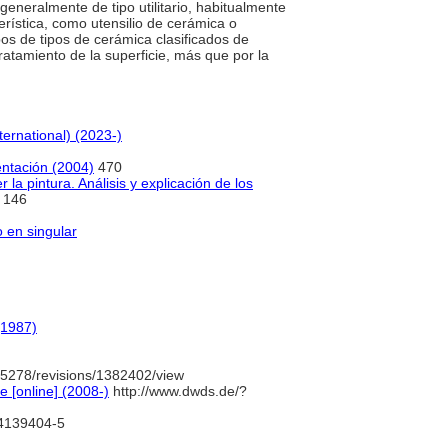
 generalmente de tipo utilitario, habitualmente
terística, como utensilio de cerámica o
upos de tipos de cerámica clasificados de
tratamiento de la superficie, más que por la
ternational) (2023-)
ntación (2004)
470
 la pintura. Análisis y explicación de los
146
o en singular
(1987)
5278/revisions/1382402/view
 [online] (2008-)
http://www.dwds.de/?
/4139404-5