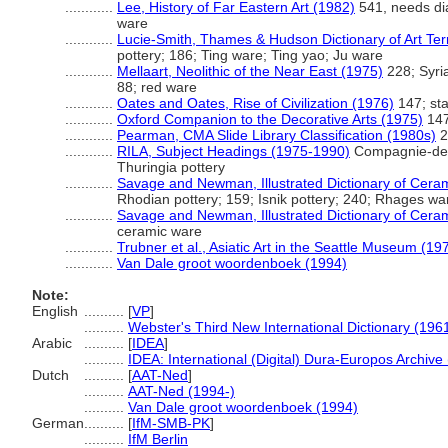
............
Lee, History of Far Eastern Art (1982)
541, needs dia
ware
............
Lucie-Smith, Thames & Hudson Dictionary of Art Te
pottery; 186; Ting ware; Ting yao; Ju ware
............
Mellaart, Neolithic of the Near East (1975)
228; Syria
88; red ware
............
Oates and Oates, Rise of Civilization (1976)
147; st
............
Oxford Companion to the Decorative Arts (1975)
147
............
Pearman, CMA Slide Library Classification (1980s)
2
............
RILA, Subject Headings (1975-1990)
Compagnie-des-
Thuringia pottery
............
Savage and Newman, Illustrated Dictionary of Cera
Rhodian pottery; 159; Isnik pottery; 240; Rhages w
............
Savage and Newman, Illustrated Dictionary of Cera
ceramic ware
............
Trubner et al., Asiatic Art in the Seattle Museum (19
............
Van Dale groot woordenboek (1994)
Note:
English
..........
[
VP
]
..........
Webster's Third New International Dictionary (196
Arabic
..........
[
IDEA
]
..........
IDEA: International (Digital) Dura-Europos Archive 
Dutch
..........
[
AAT-Ned
]
..........
AAT-Ned (1994-)
..........
Van Dale groot woordenboek (1994)
German
..........
[
IfM-SMB-PK
]
..........
IfM Berlin