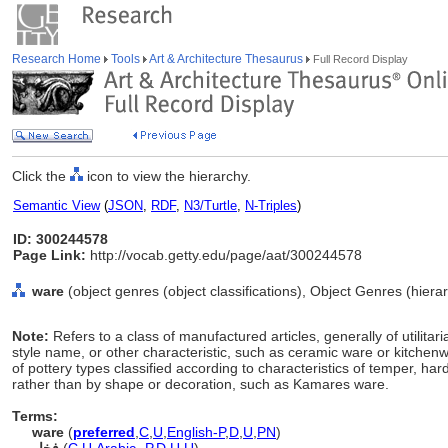
Research Home
Tools
Art & Architecture Thesaurus
Full Record Display
Click the
icon to view the hierarchy.
Semantic View
(
JSON
,
RDF
,
N3/Turtle
,
N-Triples
)
ID: 300244578
Page Link:
http://vocab.getty.edu/page/aat/300244578
ware
(object genres (object classifications), Object Genres (hier
Note:
Refers to a class of manufactured articles, generally of utilitari
style name, or other characteristic, such as ceramic ware or kitchenwa
of pottery types classified according to characteristics of temper, ha
rather than by shape or decoration, such as Kamares ware.
Terms:
ware
(
preferred
,
C
,
U
,
English-P
,
D
,
U
,
PN
)