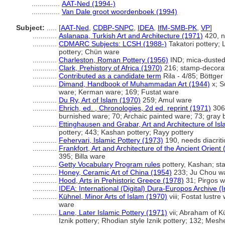
..............
AAT-Ned (1994-)
..............
Van Dale groot woordenboek (1994)
Subject:
.....
[
AAT-Ned
,
CDBP-SNPC
,
IDEA
,
IfM-SMB-PK
,
VP
]
............
Aslanapa, Turkish Art and Architecture (1971)
420, n
............
CDMARC Subjects: LCSH (1988-)
Takatori pottery;
pottery; Chün ware
............
Charleston, Roman Pottery (1956)
IND; mica-duste
............
Clark, Prehistory of Africa (1970)
216; stamp-decorat
............
Contributed as a candidate term
Rila - 4/85; Böttge
............
Dimand, Handbook of Muhammadan Art (1944)
x; S
ware; Kerman ware; 169; Fustat ware
............
Du Ry, Art of Islam (1970)
259; Amul ware
............
Ehrich, ed. , Chronologies, 2d ed. reprint (1971)
306;
burnished ware; 70; Archaic painted ware; 73; gray 
............
Ettinghausen and Grabar, Art and Architecture of Is
pottery; 443; Kashan pottery; Rayy pottery
............
Fehervari, Islamic Pottery (1973)
190, needs diacriti
............
Frankfort, Art and Architecture of the Ancient Orient
395; Billa ware
............
Getty Vocabulary Program rules
pottery, Kashan; st
............
Honey, Ceramic Art of China (1954)
233; Ju Chou w
............
Hood, Arts in Prehistoric Greece (1978)
31; Pirgos 
............
IDEA: International (Digital) Dura-Europos Archive (I
............
Kühnel, Minor Arts of Islam (1970)
viii; Fostat lustr
ware
............
Lane, Later Islamic Pottery (1971)
vii; Abraham of Kü
Iznik pottery; Rhodian style Iznik pottery; 132; Mes