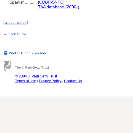
Spanish
..........
[
CDBP-SNPC
]
..........
TAA database (2000-)
The J. Paul Getty Trust
© 2004 J. Paul Getty Trust
Terms of Use
/
Privacy Policy
/
Contact Us