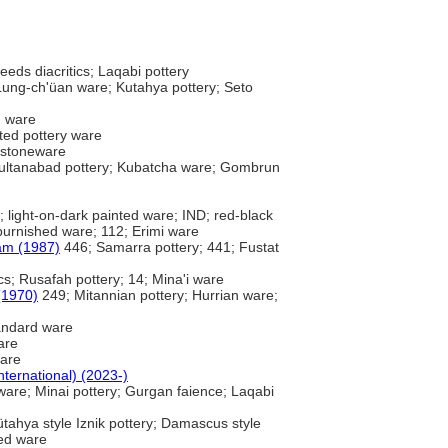
eeds diacritics; Laqabi pottery
 Lung-ch'üan ware; Kutahya pottery; Seto
d ware
ed pottery ware
r stoneware
ultanabad pottery; Kubatcha ware; Gombrun
 light-on-dark painted ware; IND; red-black
burnished ware; 112; Erimi ware
lam (1987)
446; Samarra pottery; 441; Fustat
cs; Rusafah pottery; 14; Mina'i ware
 (1970)
249; Mitannian pottery; Hurrian ware;
andard ware
are
ware
nternational) (2023-)
e ware; Minai pottery; Gurgan faience; Laqabi
tahya style Iznik pottery; Damascus style
hed ware