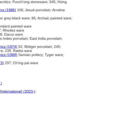
critics; Punch'ong stoneware; 545; Hsing
rms (1986)
106; Jesuit porcelain; Arretine
n grey-black ware; 86; Archaic painted ware;
andard painted ware
; Rhodes ware
8; Garuz ware
Indes porcelain; East India porcelain;
mics (1974)
52; Böttger porcelain; 245;
are; 239; Rakka ware
mics (1989)
Samian pottery; Tyger ware;
73)
297; Ch'ing-pai ware
1)
(International) (2023-)