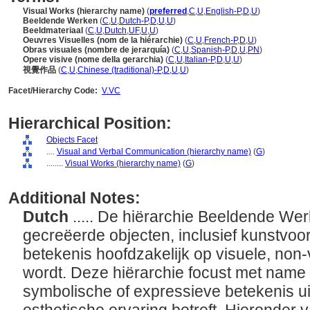
Visual Works (hierarchy name)
(
preferred
,
C
,
U
,
English-P
,
D
,
U
)
Beeldende Werken
(
C
,
U
,
Dutch-P
,
D
,
U
,
U
)
Beeldmateriaal
(
C
,
U
,
Dutch
,
UF
,
U
,
U
)
Oeuvres Visuelles (nom de la hiérarchie)
(
C
,
U
,
French-P
,
D
,
U
)
Obras visuales (nombre de jerarquía)
(
C
,
U
,
Spanish-P
,
D
,
U
,
PN
)
Opere visive (nome della gerarchia)
(
C
,
U
,
Italian-P
,
D
,
U
,
U
)
視覺作品
(
C
,
U
,
Chinese (traditional)-P
,
D
,
U
,
U
)
Facet/Hierarchy Code:
V.VC
Hierarchical Position:
Objects Facet
....
Visual and Verbal Communication (hierarchy name)
(
G
)
........
Visual Works (hierarchy name)
(
G
)
Additional Notes:
Dutch
..... De hiërarchie Beeldende We
gecreëerde objecten, inclusief kunstvoo
betekenis hoofdzakelijk op visuele, non
wordt. Deze hiërarchie focust met name
symbolische of expressieve betekenis ui