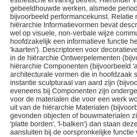
esthetische ervaring betreft. Hieronder v
gebeeldhouwde werken, alsmede period
bijvoorbeeld performancekunst. Relatie 
hiërarchie Informatievormen bevat descr
wel op visuele, non-verbale wijze comm
hoofdzakelijk een informatieve functie h
'kaarten'). Descriptoren voor decoratie
in de hiërarchie Ontwerpelementen (bijvo
hiërarchie Componenten (bijvoorbeeld 'acr
architecturale vormen die in hoofdzaak s
instantie sculpturaal van aard zijn (bijvoo
eveneens bij Componenten zijn onderge
voor de materialen die voor een werk w
uit van de hiërarchie Materialen (bijvoor
gevonden objecten of bouwmaterialen zij
'platte borden', 'l-balken') dan staan de
aansluiten bij de oorspronkelijke functie