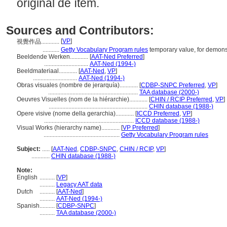
original de ítem.
Sources and Contributors:
[
VP
]
視覺作品............
...........
Getty Vocabulary Program rules
temporary value, for demons
Beeldende Werken............
[
AAT-Ned Preferred
]
.............................
AAT-Ned (1994-)
Beeldmateriaal............
[
AAT-Ned
,
VP
]
.............................
AAT-Ned (1994-)
Obras visuales (nombre de jerarquía)............
[
CDBP-SNPC Preferred
,
VP
]
...........................................................
TAA database (2000-)
Oeuvres Visuelles (nom de la hiérarchie)............
[
CHIN / RCIP Preferred
,
VP
]
.................................................................
CHIN database (1988-)
Opere visive (nome della gerarchia)............
[
ICCD Preferred
,
VP
]
...........................................................
ICCD database (1988-)
Visual Works (hierarchy name)............
[
VP Preferred
]
..................................................
Getty Vocabulary Program rules
Subject:
.....
[
AAT-Ned
,
CDBP-SNPC
,
CHIN / RCIP
,
VP
]
............
CHIN database (1988-)
Note:
English
..........
[
VP
]
..........
Legacy AAT data
Dutch
..........
[
AAT-Ned
]
..........
AAT-Ned (1994-)
Spanish
..........
[
CDBP-SNPC
]
..........
TAA database (2000-)