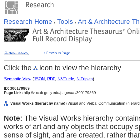
Research Home
Tools
Art & Architecture 
Click the
icon to view the hierarchy.
Semantic View
(
JSON
,
RDF
,
N3/Turtle
,
N-Triples
)
ID: 300179869
Page Link:
http://vocab.getty.edu/page/aat/300179869
Visual Works (hierarchy name)
(Visual and Verbal Communication (hierar
Note:
The Visual Works hierarchy contains
works of art and any objects that occupy 
sense of sight, and are created, rather tha