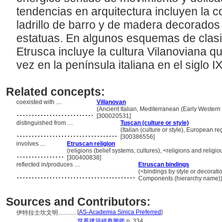
tendencias en arquitectura incluyen la 
ladrillo de barro y de madera decorados 
estatuas. En algunos esquemas de clasif
Etrusca incluye la cultura Vilanoviana qu
vez en la península italiana en el siglo I
Related concepts:
coexisted with ....
Villanovan
..........................
(Ancient Italian, Mediterranean (Early Western 
[300020531]
distinguished from ....
Tuscan (culture or style)
..................................
(Italian (culture or style), European r
[300386556]
involves ....
Etruscan religion
................
(religions (belief systems, cultures), <religions and reli
[300400838]
reflected in/produces ....
Etruscan bindings
........................................
(<bindings by style or decorati
Components (hierarchy name)
Sources and Contributors:
[
AS-Academia Sinica Preferred
]
伊特拉士坎文明............
.................
世界建築經典圖鑑
p. 334