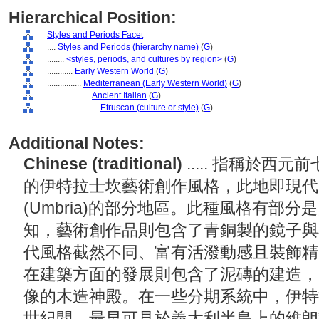
Hierarchical Position:
Styles and Periods Facet
....
Styles and Periods (hierarchy name)
(
G
)
........
<styles, periods, and cultures by region>
(
G
)
............
Early Western World
(
G
)
................
Mediterranean (Early Western World)
(
G
)
....................
Ancient Italian
(
G
)
........................
Etruscan (culture or style)
(
G
)
Additional Notes:
Chinese (traditional)
..... 指稱於
的伊特拉士坎藝術創作風格，此地即現代
(Umbria)的部分地區。此種風格有部
知，藝術創作品則包含了青銅製的鏡子與
代風格截然不同、富有活潑動感且裝飾精
在建築方面的發展則包含了泥磚的建造，
像的木造神殿。在一些分期系統中，伊特
世紀間，最早可見於義大利半島上的維