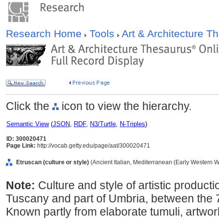
Research Home
Tools
Art & Architecture 
Click the
icon to view the hierarchy.
Semantic View
(
JSON
,
RDF
,
N3/Turtle
,
N-Triples
)
ID: 300020471
Page Link:
http://vocab.getty.edu/page/aat/300020471
Etruscan (culture or style)
(Ancient Italian, Mediterranean (Early Western Wo
Note:
Culture and style of artistic product
Tuscany and part of Umbria, between the 
Known partly from elaborate tumuli, artwor