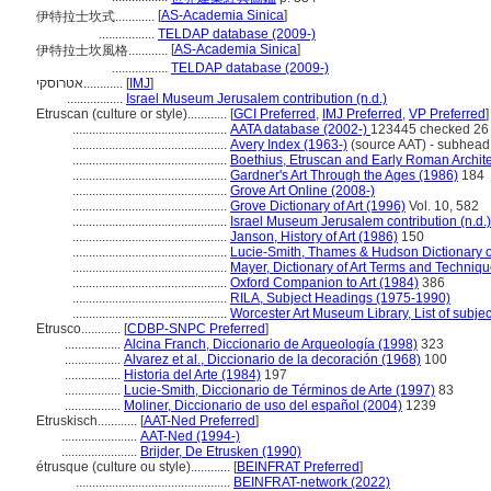
[
AS-Academia Sinica
]
伊特拉士坎式............
.................
TELDAP database (2009-)
[
AS-Academia Sinica
]
伊特拉士坎風格............
.................
TELDAP database (2009-)
אטרוסקי............
[
IMJ
]
.................
Israel Museum Jerusalem contribution (n.d.)
Etruscan (culture or style)............
[
GCI Preferred
,
IMJ Preferred
,
VP Preferred
]
...............................................
AATA database (2002-)
123445 checked 26
...............................................
Avery Index (1963-)
(source AAT) - subhead
...............................................
Boethius, Etruscan and Early Roman Archite
...............................................
Gardner's Art Through the Ages (1986)
184
...............................................
Grove Art Online (2008-)
...............................................
Grove Dictionary of Art (1996)
Vol. 10, 582
...............................................
Israel Museum Jerusalem contribution (n.d.)
...............................................
Janson, History of Art (1986)
150
...............................................
Lucie-Smith, Thames & Hudson Dictionary o
...............................................
Mayer, Dictionary of Art Terms and Techniq
...............................................
Oxford Companion to Art (1984)
386
...............................................
RILA, Subject Headings (1975-1990)
...............................................
Worcester Art Museum Library, List of subje
Etrusco............
[
CDBP-SNPC Preferred
]
.................
Alcina Franch, Diccionario de Arqueología (1998)
323
.................
Alvarez et al., Diccionario de la decoración (1968)
100
.................
Historia del Arte (1984)
197
.................
Lucie-Smith, Diccionario de Términos de Arte (1997)
83
.................
Moliner, Diccionario de uso del español (2004)
1239
Etruskisch............
[
AAT-Ned Preferred
]
.......................
AAT-Ned (1994-)
.......................
Brijder, De Etrusken (1990)
étrusque (culture ou style)............
[
BEINFRAT Preferred
]
...............................................
BEINFRAT-network (2022)