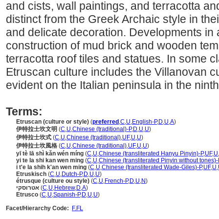
and cists, wall paintings, and terracotta a
distinct from the Greek Archaic style in th
and delicate decoration. Developments in a
construction of mud brick and wooden tem
terracotta roof tiles and statues. In some 
Etruscan culture includes the Villanovan cu
evident on the Italian peninsula in the nin
Terms:
Etruscan (culture or style)
(
preferred
,
C
,
U
,
English-P
,
D
,
U
,
A
)
伊特拉士坎文明
(
C
,
U
,
Chinese (traditional)-P
,
D
,
U
,
U
)
伊特拉士坎式
(
C
,
U
,
Chinese (traditional)
,
UF
,
U
,
U
)
伊特拉士坎風格
(
C
,
U
,
Chinese (traditional)
,
UF
,
U
,
U
)
yī tè lā shì kǎn wén míng
(
C
,
U
,
Chinese (transliterated Hanyu Pinyin)-P
,
UF
,
U
yi te la shi kan wen ming
(
C
,
U
,
Chinese (transliterated Pinyin without tones)-
i t'e la shih k'an wen ming
(
C
,
U
,
Chinese (transliterated Wade-Giles)-P
,
UF
,
U
,
Etruskisch
(
C
,
U
,
Dutch-P
,
D
,
U
,
U
)
étrusque (culture ou style)
(
C
,
U
,
French-P
,
D
,
U
,
N
)
אטרוסקי
(
C
,
U
,
Hebrew
,
D
,
A
)
Etrusco
(
C
,
U
,
Spanish-P
,
D
,
U
,
U
)
Facet/Hierarchy Code:
F.FL