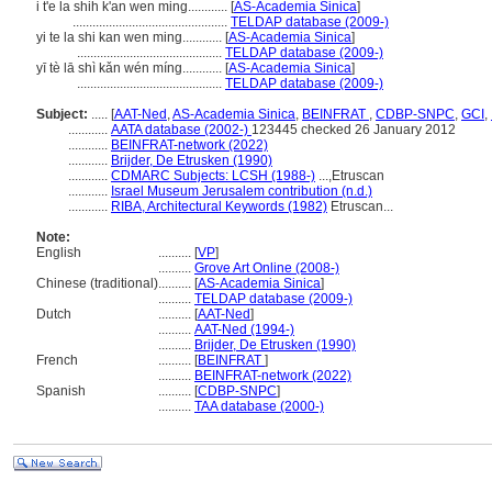
i t'e la shih k'an wen ming............
[
AS-Academia Sinica
]
...............................................
TELDAP database (2009-)
yi te la shi kan wen ming............
[
AS-Academia Sinica
]
............................................
TELDAP database (2009-)
yī tè lā shì kǎn wén míng............
[
AS-Academia Sinica
]
............................................
TELDAP database (2009-)
Subject:
.....
[
AAT-Ned
,
AS-Academia Sinica
,
BEINFRAT
,
CDBP-SNPC
,
GCI
,
............
AATA database (2002-)
123445 checked 26 January 2012
............
BEINFRAT-network (2022)
............
Brijder, De Etrusken (1990)
............
CDMARC Subjects: LCSH (1988-)
...,Etruscan
............
Israel Museum Jerusalem contribution (n.d.)
............
RIBA, Architectural Keywords (1982)
Etruscan...
Note:
English
..........
[
VP
]
..........
Grove Art Online (2008-)
Chinese (traditional)
..........
[
AS-Academia Sinica
]
..........
TELDAP database (2009-)
Dutch
..........
[
AAT-Ned
]
..........
AAT-Ned (1994-)
..........
Brijder, De Etrusken (1990)
French
..........
[
BEINFRAT
]
..........
BEINFRAT-network (2022)
Spanish
..........
[
CDBP-SNPC
]
..........
TAA database (2000-)