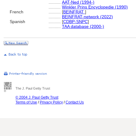
..........
AAT-Ned (1994-)
..........
Winkler Prins Encyclopedie (1990)
French
..........
[
BEINFRAT
]
..........
BEINFRAT-network (2022)
Spanish
..........
[
CDBP-SNPC
]
..........
TAA database (2000-)
The J. Paul Getty Trust
© 2004 J. Paul Getty Trust
Terms of Use
/
Privacy Policy
/
Contact Us