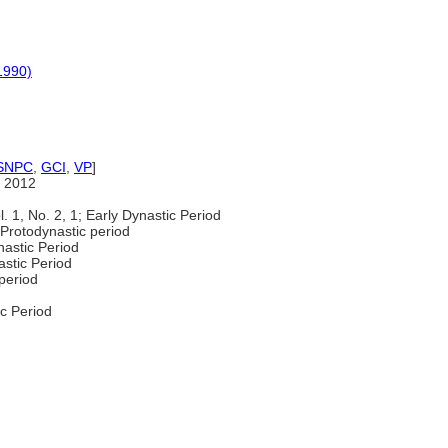
1990)
SNPC
,
GCI
,
VP
]
 2012
. 1, No. 2, 1; Early Dynastic Period
Protodynastic period
nastic Period
astic Period
period
c Period