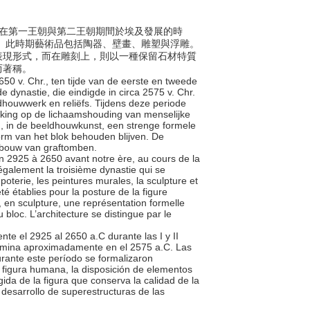
0年間，在第一王朝與第二王朝期間於埃及發展的時
入。此時期藝術品包括陶器、壁畫、雕塑與浮雕。
表現形式，而在雕刻上，則以一種保留石材特質
而著稱。
2650 v. Chr., ten tijde van de eerste en tweede
dynastie, die eindigde in circa 2575 v. Chr.
houwwerk en reliëfs. Tijdens deze periode
kking op de lichaamshouding van menselijke
n, in de beeldhouwkunst, een strenge formele
orm van het blok behouden blijven. De
enbouw van graftomben.
ron 2925 à 2650 avant notre ère, au cours de la
également la troisième dynastie qui se
oterie, les peintures murales, la sculpture et
té établies pour la posture de la figure
, en sculpture, une représentation formelle
u bloc. L’architecture se distingue par le
nte el 2925 al 2650 a.C durante las I y II
termina aproximadamente en el 2575 a.C. Las
urante este período se formalizaron
la figura humana, la disposición de elementos
gida de la figura que conserva la calidad de la
l desarrollo de superestructuras de las