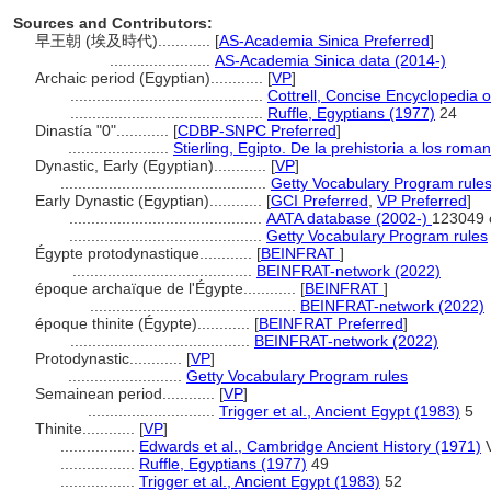
Sources and Contributors:
早王朝 (埃及時代)............
[
AS-Academia Sinica Preferred
]
.......................
AS-Academia Sinica data (2014-)
Archaic period (Egyptian)............
[
VP
]
............................................
Cottrell, Concise Encyclopedia 
............................................
Ruffle, Egyptians (1977)
24
Dinastía "0"............
[
CDBP-SNPC Preferred
]
.......................
Stierling, Egipto. De la prehistoria a los roma
Dynastic, Early (Egyptian)............
[
VP
]
...............................................
Getty Vocabulary Program rule
Early Dynastic (Egyptian)............
[
GCI Preferred
,
VP Preferred
]
............................................
AATA database (2002-)
123049 
............................................
Getty Vocabulary Program rules
Égypte protodynastique............
[
BEINFRAT
]
.........................................
BEINFRAT-network (2022)
époque archaïque de l'Égypte............
[
BEINFRAT
]
...............................................
BEINFRAT-network (2022)
époque thinite (Égypte)............
[
BEINFRAT Preferred
]
.........................................
BEINFRAT-network (2022)
Protodynastic............
[
VP
]
..........................
Getty Vocabulary Program rules
Semainean period............
[
VP
]
.............................
Trigger et al., Ancient Egypt (1983)
5
Thinite............
[
VP
]
.................
Edwards et al., Cambridge Ancient History (1971)
V
.................
Ruffle, Egyptians (1977)
49
.................
Trigger et al., Ancient Egypt (1983)
52