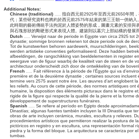
Additional Notes:
Chinese (traditional)
..... 指自西元前2925年至西元前265
代；某些研究資料也將約於西元前2575年結束的第三王朝一併納
此時期的藝術傳統手法拘泥於人體姿勢的形成，圖畫元素的安排與
與石塊形狀的剛硬形式來表現人體。建築則以墓穴上部結構的發展
Dutch
..... Verwijst naar de periode in Egypte van circa 2925 tot 
dynastie; sommige bronnen rekenen tot deze periode ook de derde 
Tot de kunstwerken behoren aardewerk, muurschilderingen, beeld
werden artistieke conventies geformaliseerd. Deze hadden betre
afbeeldingen, de rangschikking van beeldelementen in register e
weergave van de figuur waarbij de kwaliteit van de steen en de v
architectuur onderscheidt zich door de ontwikkeling van de bov
French
..... Fait référence à la période de l’Égypte qui va d’envi
première et de la deuxième dynastie ; certaines sources incluent 
termine vers 2575 avant notre ère. Les œuvres d’art englobent la p
les reliefs. Au cours de cette période, des normes artistiques ont é
humaine, la disposition des éléments picturaux dans le registre et
rigide de la figure qui respecte la qualité de la pierre et la forme d
développement de superstructures funéraires.
Spanish
..... Se refiere al período en Egipto desde aproximadame
Dinastías; algunas fuentes también incluyen la III Dinastía que 
obras de arte incluyen cerámica, murales, escultura y relieves. D
procedimientos artísticos que permitieron realizar la postura de 
pictóricos en registro y en escultura, una representación formal rí
piedra y la forma del bloque. La arquitectura se caracteriza por e
tumbas.