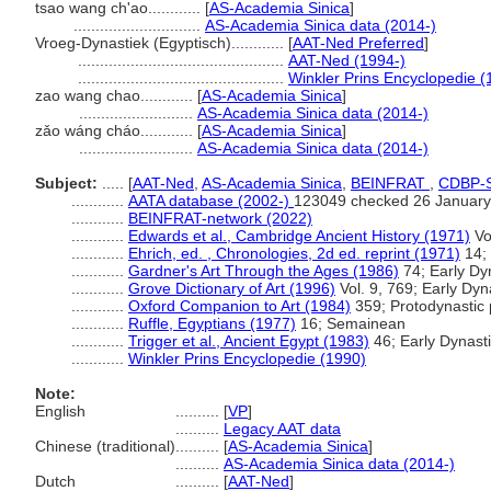
tsao wang ch'ao............
[
AS-Academia Sinica
]
.............................
AS-Academia Sinica data (2014-)
Vroeg-Dynastiek (Egyptisch)............
[
AAT-Ned Preferred
]
...............................................
AAT-Ned (1994-)
...............................................
Winkler Prins Encyclopedie (
zao wang chao............
[
AS-Academia Sinica
]
..........................
AS-Academia Sinica data (2014-)
zǎo wáng cháo............
[
AS-Academia Sinica
]
..........................
AS-Academia Sinica data (2014-)
Subject:
.....
[
AAT-Ned
,
AS-Academia Sinica
,
BEINFRAT
,
CDBP-
............
AATA database (2002-)
123049 checked 26 January
............
BEINFRAT-network (2022)
............
Edwards et al., Cambridge Ancient History (1971)
Vol
............
Ehrich, ed. , Chronologies, 2d ed. reprint (1971)
14; 
............
Gardner's Art Through the Ages (1986)
74; Early Dy
............
Grove Dictionary of Art (1996)
Vol. 9, 769; Early Dyn
............
Oxford Companion to Art (1984)
359; Protodynastic 
............
Ruffle, Egyptians (1977)
16; Semainean
............
Trigger et al., Ancient Egypt (1983)
46; Early Dynasti
............
Winkler Prins Encyclopedie (1990)
Note:
English
..........
[
VP
]
..........
Legacy AAT data
Chinese (traditional)
..........
[
AS-Academia Sinica
]
..........
AS-Academia Sinica data (2014-)
Dutch
..........
[
AAT-Ned
]