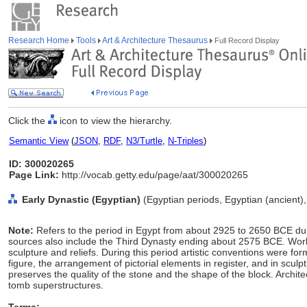
Research Home
Tools
Art & Architecture Thesaurus
Full Record Display
Click the
icon to view the hierarchy.
Semantic View
(
JSON
,
RDF
,
N3/Turtle
,
N-Triples
)
ID: 300020265
Page Link:
http://vocab.getty.edu/page/aat/300020265
Early Dynastic (Egyptian)
(Egyptian periods, Egyptian (ancient),
Note:
Refers to the period in Egypt from about 2925 to 2650 BCE du
sources also include the Third Dynasty ending about 2575 BCE. Works 
sculpture and reliefs. During this period artistic conventions were fo
figure, the arrangement of pictorial elements in register, and in sculptu
preserves the quality of the stone and the shape of the block. Archit
tomb superstructures.