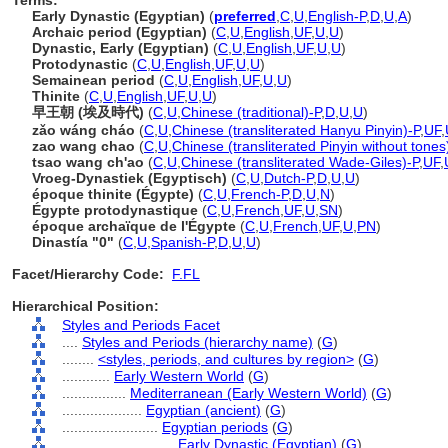
Terms:
Early Dynastic (Egyptian)
(
preferred
,
C
,
U
,
English-P
,
D
,
U
,
A
)
Archaic period (Egyptian)
(
C
,
U
,
English
,
UF
,
U
,
U
)
Dynastic, Early (Egyptian)
(
C
,
U
,
English
,
UF
,
U
,
U
)
Protodynastic
(
C
,
U
,
English
,
UF
,
U
,
U
)
Semainean period
(
C
,
U
,
English
,
UF
,
U
,
U
)
Thinite
(
C
,
U
,
English
,
UF
,
U
,
U
)
早王朝 (埃及時代)
(
C
,
U
,
Chinese (traditional)-P
,
D
,
U
,
U
)
zǎo wáng cháo
(
C
,
U
,
Chinese (transliterated Hanyu Pinyin)-P
,
UF
,
zao wang chao
(
C
,
U
,
Chinese (transliterated Pinyin without tones
tsao wang ch'ao
(
C
,
U
,
Chinese (transliterated Wade-Giles)-P
,
UF
,
Vroeg-Dynastiek (Egyptisch)
(
C
,
U
,
Dutch-P
,
D
,
U
,
U
)
époque thinite (Égypte)
(
C
,
U
,
French-P
,
D
,
U
,
N
)
Égypte protodynastique
(
C
,
U
,
French
,
UF
,
U
,
SN
)
époque archaïque de l'Égypte
(
C
,
U
,
French
,
UF
,
U
,
PN
)
Dinastía "0"
(
C
,
U
,
Spanish-P
,
D
,
U
,
U
)
Facet/Hierarchy Code:
F.FL
Hierarchical Position:
Styles and Periods Facet
....
Styles and Periods (hierarchy name)
(
G
)
........
<styles, periods, and cultures by region>
(
G
)
............
Early Western World
(
G
)
................
Mediterranean (Early Western World)
(
G
)
....................
Egyptian (ancient)
(
G
)
........................
Egyptian periods
(
G
)
............................
Early Dynastic (Egyptian)
(
G
)