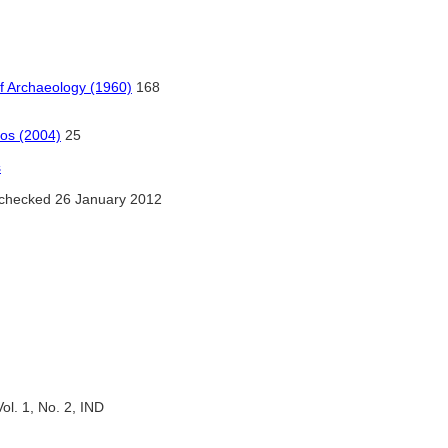
of Archaeology (1960)
168
nos (2004)
25
s
checked 26 January 2012
ol. 1, No. 2, IND