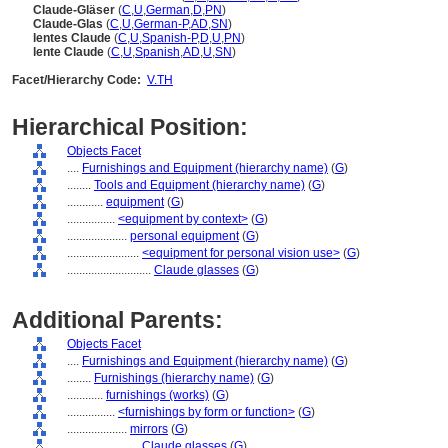
Claude-Gläser
(
C
,
U
,
German
,
D
,
PN
)
Claude-Glas
(
C
,
U
,
German-P
,
AD
,
SN
)
lentes Claude
(
C
,
U
,
Spanish-P
,
D
,
U
,
PN
)
lente Claude
(
C
,
U
,
Spanish
,
AD
,
U
,
SN
)
Facet/Hierarchy Code:
V.TH
Hierarchical Position:
Objects Facet
....
Furnishings and Equipment (hierarchy name)
(
G
)
........
Tools and Equipment (hierarchy name)
(
G
)
............
equipment
(
G
)
................
<equipment by context>
(
G
)
....................
personal equipment
(
G
)
........................
<equipment for personal vision use>
(
G
)
............................
Claude glasses
(
G
)
Additional Parents:
Objects Facet
....
Furnishings and Equipment (hierarchy name)
(
G
)
........
Furnishings (hierarchy name)
(
G
)
............
furnishings (works)
(
G
)
................
<furnishings by form or function>
(
G
)
....................
mirrors
(
G
)
........................
Claude glasses
(
G
)