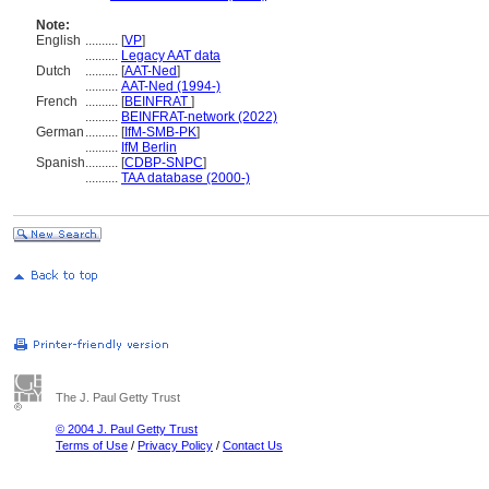
Note:
English
..........
[
VP
]
..........
Legacy AAT data
Dutch
..........
[
AAT-Ned
]
..........
AAT-Ned (1994-)
French
..........
[
BEINFRAT
]
..........
BEINFRAT-network (2022)
German
..........
[
IfM-SMB-PK
]
..........
IfM Berlin
Spanish
..........
[
CDBP-SNPC
]
..........
TAA database (2000-)
The J. Paul Getty Trust
© 2004 J. Paul Getty Trust
Terms of Use
/
Privacy Policy
/
Contact Us