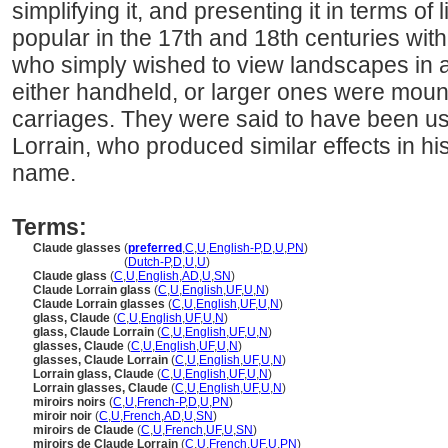
simplifying it, and presenting it in terms of
popular in the 17th and 18th centuries with 
who simply wished to view landscapes in a
either handheld, or larger ones were mou
carriages. They were said to have been us
Lorrain, who produced similar effects in h
name.
Terms:
Claude glasses
(
preferred
,
C
,
U
,
English-P
,
D
,
U
,
PN
)
Claude glasses
(
Dutch-P
,
D
,
U
,
U
)
Claude glass
(
C
,
U
,
English
,
AD
,
U
,
SN
)
Claude Lorrain glass
(
C
,
U
,
English
,
UF
,
U
,
N
)
Claude Lorrain glasses
(
C
,
U
,
English
,
UF
,
U
,
N
)
glass, Claude
(
C
,
U
,
English
,
UF
,
U
,
N
)
glass, Claude Lorrain
(
C
,
U
,
English
,
UF
,
U
,
N
)
glasses, Claude
(
C
,
U
,
English
,
UF
,
U
,
N
)
glasses, Claude Lorrain
(
C
,
U
,
English
,
UF
,
U
,
N
)
Lorrain glass, Claude
(
C
,
U
,
English
,
UF
,
U
,
N
)
Lorrain glasses, Claude
(
C
,
U
,
English
,
UF
,
U
,
N
)
miroirs noirs
(
C
,
U
,
French-P
,
D
,
U
,
PN
)
miroir noir
(
C
,
U
,
French
,
AD
,
U
,
SN
)
miroirs de Claude
(
C
,
U
,
French
,
UF
,
U
,
SN
)
miroirs de Claude Lorrain
(
C
,
U
,
French
,
UF
,
U
,
PN
)