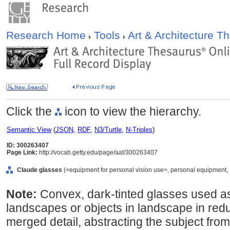
Research Home
Tools
Art & Architecture 
Click the
icon to view the hierarchy.
Semantic View
(
JSON
,
RDF
,
N3/Turtle
,
N-Triples
)
ID: 300263407
Page Link:
http://vocab.getty.edu/page/aat/300263407
Claude glasses
(<equipment for personal vision use>, personal equipment, 
Note:
Convex, dark-tinted glasses used as 
landscapes or objects in landscape in red
merged detail, abstracting the subject from