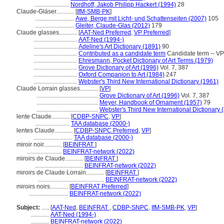
.......................
Nordhoff, Jakob Philipp Hackert (1994)
28
Claude-Gläser............
[
IfM-SMB-PK
]
..........................
Awe, Berge mit Licht- und Schattenseiten (2007)
105
..........................
Gleiter, Claude-Glas (2012)
179
Claude glasses............
[
AAT-Ned Preferred
,
VP Preferred
]
.............................
AAT-Ned (1994-)
.............................
Adeline's Art Dictionary (1891)
90
.............................
Contributed as a candidate term
Candidate term -- VP 
.............................
Ehresmann, Pocket Dictionary of Art Terms (1979)
.............................
Grove Dictionary of Art (1996)
Vol. 7, 387
.............................
Oxford Companion to Art (1984)
247
.............................
Webster's Third New International Dictionary (1961)
Claude Lorrain glasses............
[
VP
]
.........................................
Grove Dictionary of Art (1996)
Vol. 7, 387
.........................................
Meyer, Handbook of Ornament (1957)
79
.........................................
Webster's Third New International Dictionary 
lente Claude............
[
CDBP-SNPC
,
VP
]
.......................
TAA database (2000-)
lentes Claude............
[
CDBP-SNPC Preferred
,
VP
]
..........................
TAA database (2000-)
miroir noir............
[
BEINFRAT
]
.......................
BEINFRAT-network (2022)
miroirs de Claude............
[
BEINFRAT
]
................................
BEINFRAT-network (2022)
miroirs de Claude Lorrain............
[
BEINFRAT
]
............................................
BEINFRAT-network (2022)
miroirs noirs............
[
BEINFRAT Preferred
]
..........................
BEINFRAT-network (2022)
Subject:
.....
[
AAT-Ned
,
BEINFRAT
,
CDBP-SNPC
,
IfM-SMB-PK
,
VP
]
............
AAT-Ned (1994-)
............
BEINFRAT-network (2022)