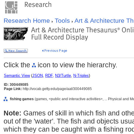
Research Home
Tools
Art & Architecture 
Click the
icon to view the hierarchy.
Semantic View
(
JSON
,
RDF
,
N3/Turtle
,
N-Triples
)
ID: 300449085
Page Link:
http://vocab.getty.edu/page/aat/300449085
fishing games
(games, <public and interactive activities>, ... Physical and M
Note:
Games of skill in which fish and oth
out of the 'water'. The fish and objects usu
which they can be caught with a fishing ro