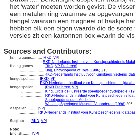
het 'water' moeten worden gevist. De viss
een metalen ring waarmee ze opgevangen
hengel waaraan een magneet of haakje han
hebben elk een eigen waarde die de score v
versies zit een kartonnen box waarin de v
Sources and Contributors:
fishing game............
[
RKD
,
VP
]
.......................
RKD-Nederlands Instituut voor Kunstgeschiedenis [data
fishing games............
[
RKD
,
VP Preferred
]
..........................
King, Encyclopedia of Toys (1986)
213
..........................
RKD-Nederlands Instituut voor Kunstgeschiedenis [dat
hengelspel............
[
RKD
,
VP
]
.......................
RKD-Nederlands Instituut voor Kunstgeschiedenis [databa
hengelspellen............
[
RKD Preferred
,
VP
]
..........................
King, Grote geïllustreerde speelgoedencyclopedie. (1
..........................
RKD-Nederlands Instituut voor Kunstgeschiedenis [dat
..........................
Speelgoedmuseum Mechelen
..........................
Wellens, Speelgoed Museum Vlaanderen (1996)
206
visspellen............
[
VP
]
.......................
RKD-Nederlands Instituut voor Kunstgeschiedenis [databas
Subject:
.....
[
RKD
,
VP
]
Note:
English
..........
[
VP
]