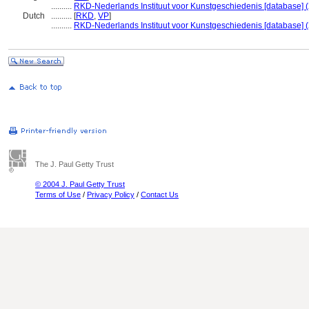
..........
RKD-Nederlands Instituut voor Kunstgeschiedenis [database] 
Dutch
..........
[
RKD
,
VP
]
..........
RKD-Nederlands Instituut voor Kunstgeschiedenis [database] 
The J. Paul Getty Trust
© 2004 J. Paul Getty Trust
Terms of Use
/
Privacy Policy
/
Contact Us