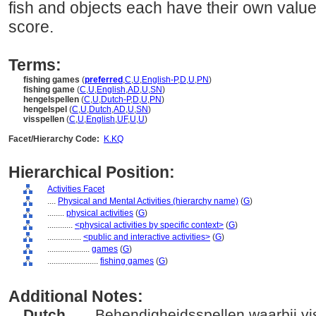
fish and objects each have their own value
score.
Terms:
fishing games
(
preferred
,
C
,
U
,
English-P
,
D
,
U
,
PN
)
fishing game
(
C
,
U
,
English
,
AD
,
U
,
SN
)
hengelspellen
(
C
,
U
,
Dutch-P
,
D
,
U
,
PN
)
hengelspel
(
C
,
U
,
Dutch
,
AD
,
U
,
SN
)
visspellen
(
C
,
U
,
English
,
UF
,
U
,
U
)
Facet/Hierarchy Code:
K.KQ
Hierarchical Position:
Activities Facet
....
Physical and Mental Activities (hierarchy name)
(
G
)
........
physical activities
(
G
)
............
<physical activities by specific context>
(
G
)
................
<public and interactive activities>
(
G
)
....................
games
(
G
)
........................
fishing games
(
G
)
Additional Notes:
Dutch
..... Behendigheidsspellen waarbij v