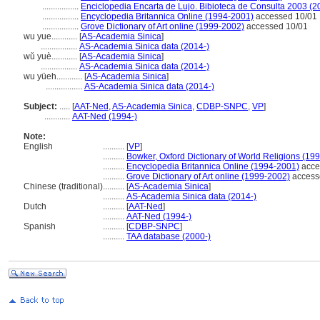
.................
Enciclopedia Encarta de Lujo. Bibioteca de Consulta 2003 (2
.................
Encyclopedia Britannica Online (1994-2001)
accessed 10/01
.................
Grove Dictionary of Art online (1999-2002)
accessed 10/01
wu yue............
[
AS-Academia Sinica
]
.................
AS-Academia Sinica data (2014-)
wǔ yuè............
[
AS-Academia Sinica
]
.................
AS-Academia Sinica data (2014-)
wu yüeh............
[
AS-Academia Sinica
]
.................
AS-Academia Sinica data (2014-)
Subject:
.....
[
AAT-Ned
,
AS-Academia Sinica
,
CDBP-SNPC
,
VP
]
............
AAT-Ned (1994-)
Note:
English
..........
[
VP
]
..........
Bowker, Oxford Dictionary of World Religions (199
..........
Encyclopedia Britannica Online (1994-2001)
acce
..........
Grove Dictionary of Art online (1999-2002)
access
Chinese (traditional)
..........
[
AS-Academia Sinica
]
..........
AS-Academia Sinica data (2014-)
Dutch
..........
[
AAT-Ned
]
..........
AAT-Ned (1994-)
Spanish
..........
[
CDBP-SNPC
]
..........
TAA database (2000-)