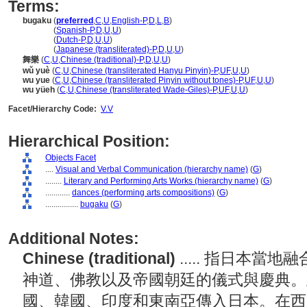
Terms:
bugaku
(
preferred
,
C
,
U
,
English-P
,
D
,
L
,
B
)
bugaku
(
Spanish-P
,
D
,
U
,
U
)
bugaku
(
Dutch-P
,
D
,
U
,
U
)
bugaku
(
Japanese (transliterated)-P
,
D
,
U
,
U
)
舞樂
(
C
,
U
,
Chinese (traditional)-P
,
D
,
U
,
U
)
wǔ yuè
(
C
,
U
,
Chinese (transliterated Hanyu Pinyin)-P
,
UF
,
U
,
U
)
wu yue
(
C
,
U
,
Chinese (transliterated Pinyin without tones)-P
,
UF
,
U
,
U
)
wu yüeh
(
C
,
U
,
Chinese (transliterated Wade-Giles)-P
,
UF
,
U
,
U
)
Facet/Hierarchy Code:
V.V
Hierarchical Position:
Objects Facet
....
Visual and Verbal Communication (hierarchy name)
(
G
)
........
Literary and Performing Arts Works (hierarchy name)
(
G
)
............
dances (performing arts compositions)
(
G
)
................
bugaku
(
G
)
Additional Notes:
Chinese (traditional)
..... 指日本
神道、佛教以及帝國朝廷的儀式與慶典。
國、韓國、印度和東南亞傳入日本。在西