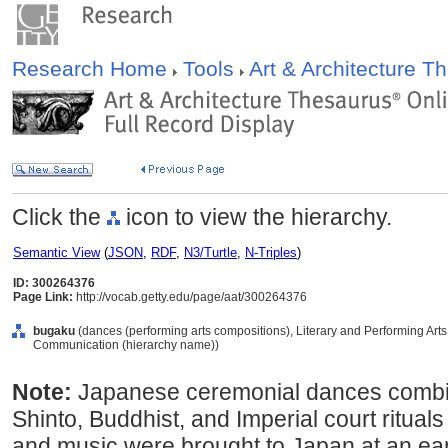
Research Home
Tools
Art & Architecture 
Click the
icon to view the hierarchy.
Semantic View
(
JSON
,
RDF
,
N3/Turtle
,
N-Triples
)
ID: 300264376
Page Link:
http://vocab.getty.edu/page/aat/300264376
bugaku
(dances (performing arts compositions), Literary and Performing Art
Communication (hierarchy name))
Note:
Japanese ceremonial dances combi
Shinto, Buddhist, and Imperial court ritual
and music were brought to Japan at an ear