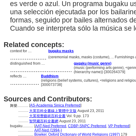
es verde o azul. Un programa bugaku 
una selección ejecutada por los bailari
formas, seguido por bailes alternados d
Cuando se interpreta sólo la música se 
Related concepts:
context for ....
bugaku masks
....................
(ceremonial masks, masks (costume), ... Furnishing
distinguished from ....
gagaku (music genre)
..................................
(music (performing arts genre), <genre
(hierarchy name)) [300264379]
reflects ....
Buddhism
................
(religions (belief systems, cultures), <religions and reli
[300073738]
Sources and Contributors:
[
AS-Academia Sinica Preferred
]
舞樂............
...........
大英百科全書線上繁體中文版
August 23, 2011
...........
大英視覺藝術百科全書
Vol. 9,pp. 173
...........
智慧藏百科全書網
August 23, 2011
bugaku............
[
AAT-Ned Preferred
,
CDBP-SNPC Preferred
,
VP Preferred
]
.................
AAT-Ned (1994-)
.................
Bowker, Oxford Dictionary of World Religions (1997)
179