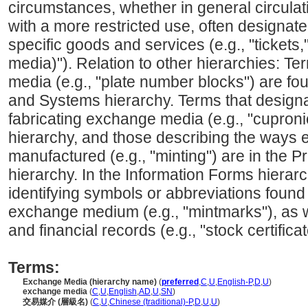
circumstances, whether in general circulati
with a more restricted use, often designat
specific goods and services (e.g., "tickets
media)"). Relation to other hierarchies: Te
media (e.g., "plate number blocks") are fo
and Systems hierarchy. Terms that designa
fabricating exchange media (e.g., "cupronic
hierarchy, and those describing the ways
manufactured (e.g., "minting") are in the
hierarchy. In the Information Forms hierarc
identifying symbols or abbreviations found
exchange medium (e.g., "mintmarks"), as w
and financial records (e.g., "stock certificat
Terms:
Exchange Media (hierarchy name)
(
preferred
,
C
,
U
,
English-P
,
D
,
U
)
exchange media
(
C
,
U
,
English
,
AD
,
U
,
SN
)
交易媒介 (層級名)
(
C
,
U
,
Chinese (traditional)-P
,
D
,
U
,
U
)