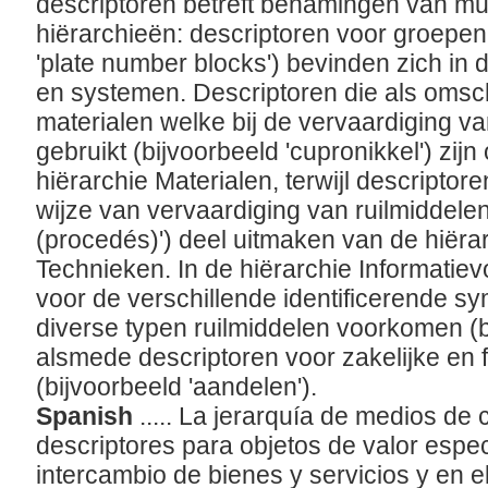
descriptoren betreft benamingen van mu
hiërarchieën: descriptoren voor groepen
'plate number blocks') bevinden zich in
en systemen. Descriptoren die als omsch
materialen welke bij de vervaardiging v
gebruikt (bijvoorbeeld 'cupronikkel') zij
hiërarchie Materialen, terwijl descriptor
wijze van vervaardiging van ruilmiddele
(procedés)') deel uitmaken van de hiër
Technieken. In de hiërarchie Informatie
voor de verschillende identificerende sy
diverse typen ruilmiddelen voorkomen (b
alsmede descriptoren voor zakelijke en 
(bijvoorbeeld 'aandelen').
Spanish
..... La jerarquía de medios de
descriptores para objetos de valor espec
intercambio de bienes y servicios y en 