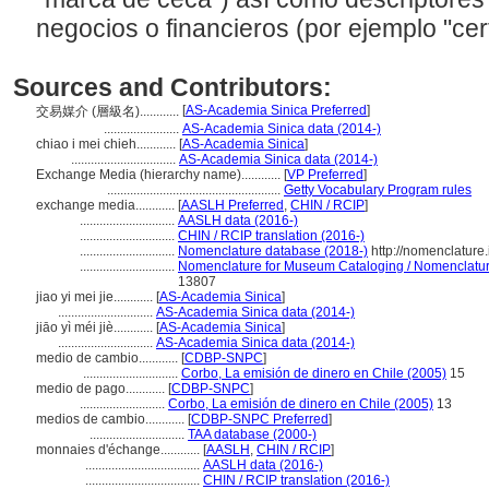
negocios o financieros (por ejemplo "cer
Sources and Contributors:
[
AS-Academia Sinica Preferred
]
交易媒介 (層級名)............
.......................
AS-Academia Sinica data (2014-)
chiao i mei chieh............
[
AS-Academia Sinica
]
................................
AS-Academia Sinica data (2014-)
Exchange Media (hierarchy name)............
[
VP Preferred
]
.....................................................
Getty Vocabulary Program rules
exchange media............
[
AASLH Preferred
,
CHIN / RCIP
]
.............................
AASLH data (2016-)
.............................
CHIN / RCIP translation (2016-)
.............................
Nomenclature database (2018-)
http://nomenclature
.............................
Nomenclature for Museum Cataloging / Nomenclature 
13807
jiao yi mei jie............
[
AS-Academia Sinica
]
.............................
AS-Academia Sinica data (2014-)
jiāo yì méi jiè............
[
AS-Academia Sinica
]
.............................
AS-Academia Sinica data (2014-)
medio de cambio............
[
CDBP-SNPC
]
.............................
Corbo, La emisión de dinero en Chile (2005)
15
medio de pago............
[
CDBP-SNPC
]
..........................
Corbo, La emisión de dinero en Chile (2005)
13
medios de cambio............
[
CDBP-SNPC Preferred
]
.............................
TAA database (2000-)
monnaies d'échange............
[
AASLH
,
CHIN / RCIP
]
...................................
AASLH data (2016-)
...................................
CHIN / RCIP translation (2016-)