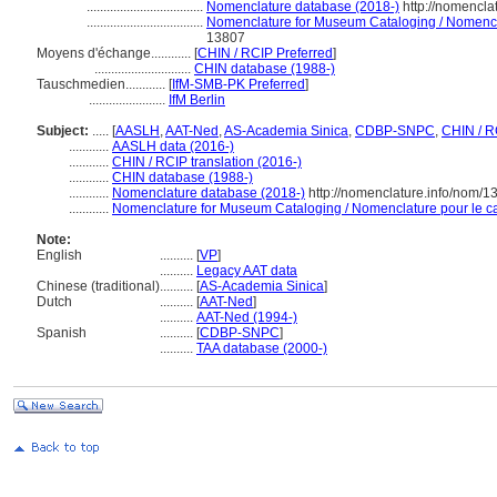
...................................
Nomenclature database (2018-)
http://nomencla
...................................
Nomenclature for Museum Cataloging / Nomenclat
13807
Moyens d'échange............
[
CHIN / RCIP Preferred
]
.............................
CHIN database (1988-)
Tauschmedien............
[
IfM-SMB-PK Preferred
]
.......................
IfM Berlin
Subject:
.....
[
AASLH
,
AAT-Ned
,
AS-Academia Sinica
,
CDBP-SNPC
,
CHIN / R
............
AASLH data (2016-)
............
CHIN / RCIP translation (2016-)
............
CHIN database (1988-)
............
Nomenclature database (2018-)
http://nomenclature.info/nom/
............
Nomenclature for Museum Cataloging / Nomenclature pour le cat
Note:
English
..........
[
VP
]
..........
Legacy AAT data
Chinese (traditional)
..........
[
AS-Academia Sinica
]
Dutch
..........
[
AAT-Ned
]
..........
AAT-Ned (1994-)
Spanish
..........
[
CDBP-SNPC
]
..........
TAA database (2000-)