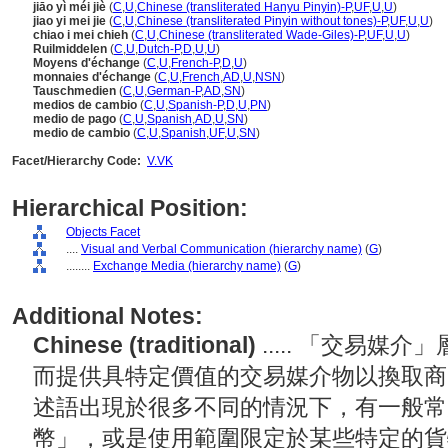
jiāo yì méi jiè
(
C
,
U
,
Chinese (transliterated Hanyu Pinyin)-P
,
UF
,
U
,
U
)
jiao yi mei jie
(
C
,
U
,
Chinese (transliterated Pinyin without tones)-P
,
UF
,
U
,
U
)
chiao i mei chieh
(
C
,
U
,
Chinese (transliterated Wade-Giles)-P
,
UF
,
U
,
U
)
Ruilmiddelen
(
C
,
U
,
Dutch-P
,
D
,
U
,
U
)
Moyens d'échange
(
C
,
U
,
French-P
,
D
,
U
)
monnaies d'échange
(
C
,
U
,
French
,
AD
,
U
,
NSN
)
Tauschmedien
(
C
,
U
,
German-P
,
AD
,
SN
)
medios de cambio
(
C
,
U
,
Spanish-P
,
D
,
U
,
PN
)
medio de pago
(
C
,
U
,
Spanish
,
AD
,
U
,
SN
)
medio de cambio
(
C
,
U
,
Spanish
,
UF
,
U
,
SN
)
Facet/Hierarchy Code:
V.VK
Hierarchical Position:
Objects Facet
....
Visual and Verbal Communication (hierarchy name)
(
G
)
........
Exchange Media (hierarchy name)
(
G
)
Additional Notes:
Chinese (traditional)
..... 「交易
而提供具特定價值的交易媒介物以換取商
述語出現於很多不同的情況下，有一般常
幣」，或是使用範圍限定於某些特定的貨