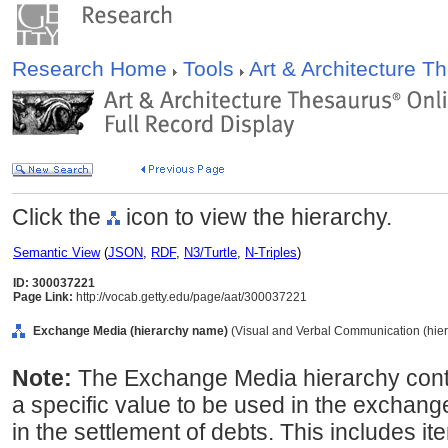
Research Home
Tools
Art & Architecture 
Click the
icon to view the hierarchy.
Semantic View
(
JSON
,
RDF
,
N3/Turtle
,
N-Triples
)
ID: 300037221
Page Link:
http://vocab.getty.edu/page/aat/300037221
Exchange Media (hierarchy name)
(Visual and Verbal Communication (hie
Note:
The Exchange Media hierarchy conta
a specific value to be used in the exchan
in the settlement of debts. This includes it