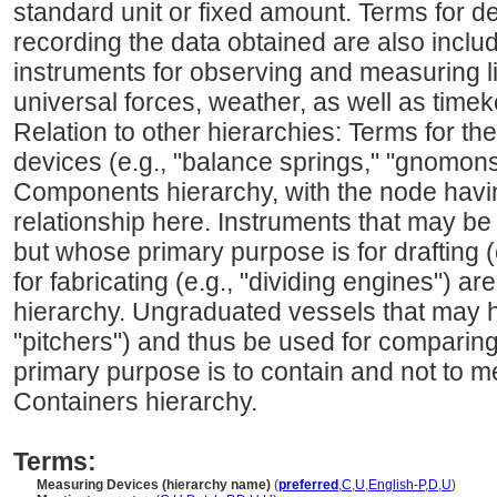
standard unit or fixed amount. Terms for de
recording the data obtained are also inclu
instruments for observing and measuring li
universal forces, weather, as well as time
Relation to other hierarchies: Terms for 
devices (e.g., "balance springs," "gnomons
Components hierarchy, with the node havin
relationship here. Instruments that may be
but whose primary purpose is for drafting
for fabricating (e.g., "dividing engines") a
hierarchy. Ungraduated vessels that may hol
"pitchers") and thus be used for compari
primary purpose is to contain and not to m
Containers hierarchy.
Terms:
Measuring Devices (hierarchy name)
(
preferred
,
C
,
U
,
English-P
,
D
,
U
)