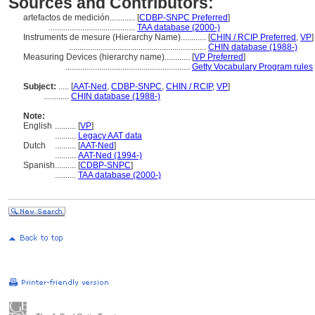
Sources and Contributors:
artefactos de medición............
[
CDBP-SNPC Preferred
]
.........................................
TAA database (2000-)
Instruments de mesure (Hierarchy Name)............
[
CHIN / RCIP Preferred
,
VP
]
.................................................................
CHIN database (1988-)
Measuring Devices (hierarchy name)............
[
VP Preferred
]
...........................................................
Getty Vocabulary Program rules
Subject:
.....
[
AAT-Ned
,
CDBP-SNPC
,
CHIN / RCIP
,
VP
]
............
CHIN database (1988-)
Note:
English
..........
[
VP
]
..........
Legacy AAT data
Dutch
..........
[
AAT-Ned
]
..........
AAT-Ned (1994-)
Spanish
..........
[
CDBP-SNPC
]
..........
TAA database (2000-)