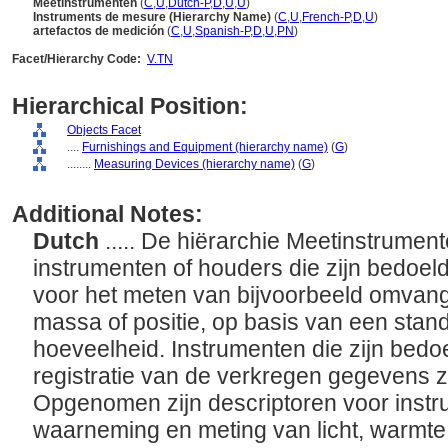
Meetinstrumenten
(
C
,
U
,
Dutch-P
,
D
,
U
,
U
)
Instruments de mesure (Hierarchy Name)
(
C
,
U
,
French-P
,
D
,
U
)
artefactos de medición
(
C
,
U
,
Spanish-P
,
D
,
U
,
PN
)
Facet/Hierarchy Code:
V.TN
Hierarchical Position:
Objects Facet
....
Furnishings and Equipment (hierarchy name)
(
G
)
........
Measuring Devices (hierarchy name)
(
G
)
Additional Notes:
Dutch
..... De hiërarchie Meetinstrumen
instrumenten of houders die zijn bedoeld
voor het meten van bijvoorbeeld omvang,
massa of positie, op basis van een stan
hoeveelheid. Instrumenten die zijn bedo
registratie van de verkregen gegevens
Opgenomen zijn descriptoren voor inst
waarneming en meting van licht, warmte