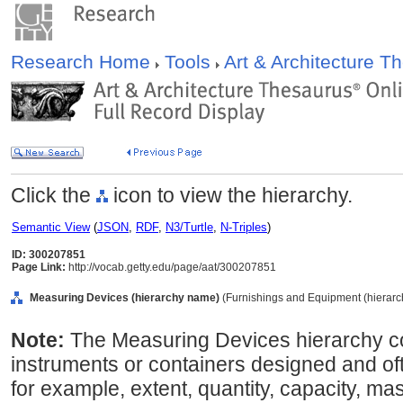
Research Home
Tools
Art & Architecture 
Click the
icon to view the hierarchy.
Semantic View
(
JSON
,
RDF
,
N3/Turtle
,
N-Triples
)
ID: 300207851
Page Link:
http://vocab.getty.edu/page/aat/300207851
Measuring Devices (hierarchy name)
(Furnishings and Equipment (hierar
Note:
The Measuring Devices hierarchy co
instruments or containers designed and of
for example, extent, quantity, capacity, mas