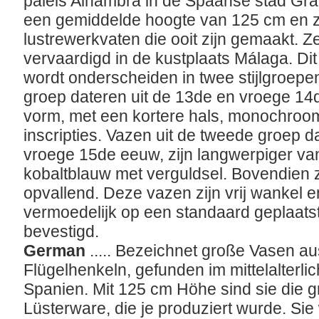
paleis Alhambra in de Spaanse stad Gr
een gemiddelde hoogte van 125 cm en z
lustrewerkvaten die ooit zijn gemaakt. Ze
vervaardigd in de kustplaats Málaga. D
wordt onderscheiden in twee stijlgroepe
groep dateren uit de 13de en vroege 14d
vorm, met een kortere hals, monochroom 
inscripties. Vazen uit de tweede groep d
vroege 15de eeuw, zijn langwerpiger va
kobaltblauw met verguldsel. Bovendien zi
opvallend. Deze vazen zijn vrij wankel 
vermoedelijk op een standaard geplaatst 
bevestigd.
German
..... Bezeichnet große Vasen a
Flügelhenkeln, gefunden im mittelalterli
Spanien. Mit 125 cm Höhe sind sie die 
Lüsterware, die je produziert wurde. Sie