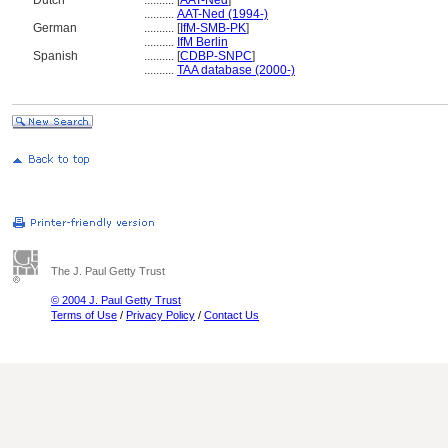
Dutch
..........
[
AAT-Ned
]
..........
AAT-Ned (1994-)
German
..........
[
IfM-SMB-PK
]
..........
IfM Berlin
Spanish
..........
[
CDBP-SNPC
]
..........
TAA database (2000-)
The J. Paul Getty Trust
© 2004 J. Paul Getty Trust
Terms of Use
/
Privacy Policy
/
Contact Us