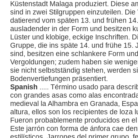
Küstenstadt Malaga produziert. Diese 
sind in zwei Stilgruppen einzuteilen. Di
datierend vom späten 13. und frühen 14.
ausladender in der Form und besitzen 
Lüster und klobige, eckige Inschriften. 
Gruppe, die ins späte 14. und frühe 15. 
sind, besitzen eine schlankere Form und
Vergoldungen; zudem haben sie weniger 
sie nicht selbstständig stehen, werden s
Bodenvertiefungen präsentiert.
Spanish
..... Término usado para describ
con grandes asas como alas encontradas
medieval la Alhambra en Granada, Esp
altura, ellos son los recipientes de loz
Fueron probablemente producidos en el
Este jarrón con forma de ánfora cae den
estilísticos. Jarrones del primer grupo, f