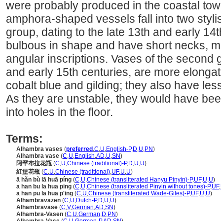
were probably produced in the coastal to
amphora-shaped vessels fall into two stylist
group, dating to the late 13th and early 14
bulbous in shape and have short necks, m
angular inscriptions. Vases of the second g
and early 15th centuries, are more elonga
cobalt blue and gilding; they also have les
As they are unstable, they would have been
into holes in the floor.
Terms:
Alhambra vases
(
preferred
,
C
,
U
,
English-P
,
D
,
U
,
PN
)
Alhambra vase
(
C
,
U
,
English
,
AD
,
U
,
SN
)
阿罕布拉花瓶
(
C
,
U
,
Chinese (traditional)-P
,
D
,
U
,
U
)
紅堡花瓶
(
C
,
U
,
Chinese (traditional)
,
UF
,
U
,
U
)
ā hǎn bù lā huā píng
(
C
,
U
,
Chinese (transliterated Hanyu Pinyin)-P
,
UF
,
U
,
U
)
a han bu la hua ping
(
C
,
U
,
Chinese (transliterated Pinyin without tones)-P
,
UF
,
a han pu la hua p'ing
(
C
,
U
,
Chinese (transliterated Wade-Giles)-P
,
UF
,
U
,
U
)
Alhambravazen
(
C
,
U
,
Dutch-P
,
D
,
U
,
U
)
Alhambravase
(
C
,
V
,
German
,
AD
,
SN
)
Alhambra-Vasen
(
C
,
U
,
German
,
D
,
PN
)