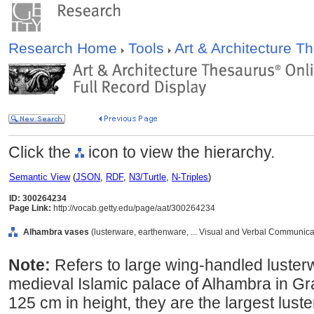
Research Home
Tools
Art & Architecture 
Click the
icon to view the hierarchy.
Semantic View
(
JSON
,
RDF
,
N3/Turtle
,
N-Triples
)
ID: 300264234
Page Link:
http://vocab.getty.edu/page/aat/300264234
Alhambra vases
(lusterware, earthenware, ... Visual and Verbal Communica
Note:
Refers to large wing-handled luster
medieval Islamic palace of Alhambra in G
125 cm in height, they are the largest lus