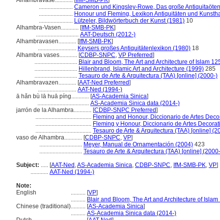
Alhambravase............
[
IfM-SMB-PK
]
.......................
Cameron und Kingsley-Rowe, Das große Antiquitaöten
.......................
Honour und Fleming, Lexikon Antiquitäten und Kunst
.......................
Lützeler, Bildwörterbuch der Kunst (1981)
10
Alhambra-Vasen............
[
IfM-SMB-PK
]
.............................
AAT-Deutsch (2012-)
Alhambravasen............
[
IfM-SMB-PK
]
..........................
Keysers großes Antiquitätenlexikon (1980)
18
Alhambra vases............
[
CDBP-SNPC
,
VP Preferred
]
.............................
Blair and Bloom, The Art and Architecture of Islam 1
.............................
Hillenbrand, Islamic Art and Architecture (1999)
285
.............................
Tesauro de Arte & Arquitectura (TAA) [online] (2000-)
Alhambravazen............
[
AAT-Ned Preferred
]
..........................
AAT-Ned (1994-)
ā hǎn bù lā huā píng............
[
AS-Academia Sinica
]
...................................
AS-Academia Sinica data (2014-)
jarrón de la Alhambra............
[
CDBP-SNPC Preferred
]
......................................
Fleming and Honour, Diccionario de Artes Deco
......................................
Fleming y Honour, Diccionario de Artes Decorat
......................................
Tesauro de Arte & Arquitectura (TAA) [online] (2
vaso de Alhambra............
[
CDBP-SNPC
,
VP
]
.............................
Meyer, Manual de Ornamentación (2004)
423
.............................
Tesauro de Arte & Arquitectura (TAA) [online] (2000-
Subject:
.....
[
AAT-Ned
,
AS-Academia Sinica
,
CDBP-SNPC
,
IfM-SMB-PK
,
VP
]
............
AAT-Ned (1994-)
Note:
English
..........
[
VP
]
..........
Blair and Bloom, The Art and Architecture of Isla
Chinese (traditional)
..........
[
AS-Academia Sinica
]
..........
AS-Academia Sinica data (2014-)