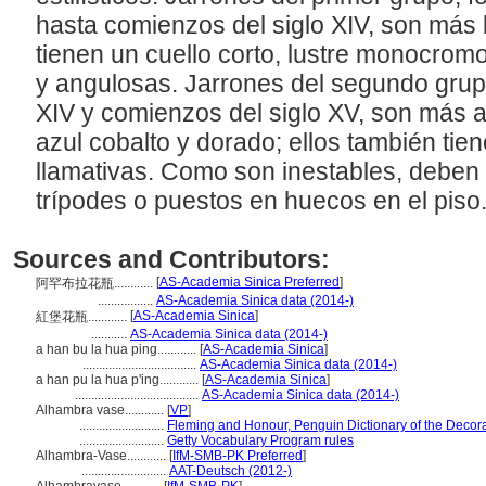
hasta comienzos del siglo XIV, son más 
tienen un cuello corto, lustre monocromo
y angulosas. Jarrones del segundo grupo
XIV y comienzos del siglo XV, son más 
azul cobalto y dorado; ellos también ti
llamativas. Como son inestables, deben
trípodes o puestos en huecos en el piso
Sources and Contributors:
[
AS-Academia Sinica Preferred
]
阿罕布拉花瓶............
.................
AS-Academia Sinica data (2014-)
[
AS-Academia Sinica
]
紅堡花瓶............
...........
AS-Academia Sinica data (2014-)
a han bu la hua ping............
[
AS-Academia Sinica
]
...................................
AS-Academia Sinica data (2014-)
a han pu la hua p'ing............
[
AS-Academia Sinica
]
......................................
AS-Academia Sinica data (2014-)
Alhambra vase............
[
VP
]
..........................
Fleming and Honour, Penguin Dictionary of the Decora
..........................
Getty Vocabulary Program rules
Alhambra-Vase............
[
IfM-SMB-PK Preferred
]
..........................
AAT-Deutsch (2012-)