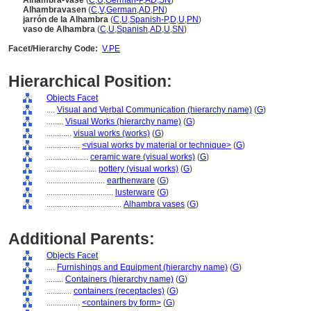
Alhambra-Vase
(
C
,
U
,
German-P
,
AD
,
SN
)
Alhambravasen
(
C
,
V
,
German
,
AD
,
PN
)
jarrón de la Alhambra
(
C
,
U
,
Spanish-P
,
D
,
U
,
PN
)
vaso de Alhambra
(
C
,
U
,
Spanish
,
AD
,
U
,
SN
)
Facet/Hierarchy Code:
V.PE
Hierarchical Position:
Objects Facet
....
Visual and Verbal Communication (hierarchy name)
(
G
)
........
Visual Works (hierarchy name)
(
G
)
............
visual works (works)
(
G
)
................
<visual works by material or technique>
(
G
)
....................
ceramic ware (visual works)
(
G
)
........................
pottery (visual works)
(
G
)
............................
earthenware
(
G
)
................................
lusterware
(
G
)
....................................
Alhambra vases
(
G
)
Additional Parents:
Objects Facet
....
Furnishings and Equipment (hierarchy name)
(
G
)
........
Containers (hierarchy name)
(
G
)
............
containers (receptacles)
(
G
)
................
<containers by form>
(
G
)