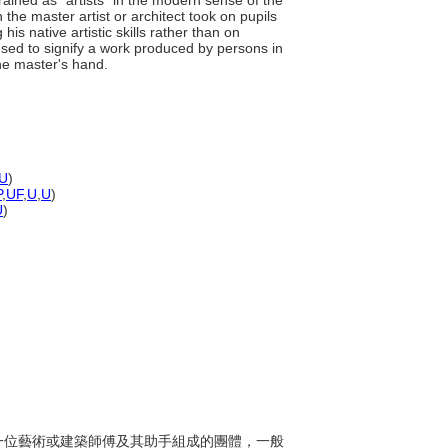
rained as "artists" in the modern sense of the
h the master artist or architect took on pupils
is native artistic skills rather than on
used to signify a work produced by persons in
the master's hand.
U
)
P
,
UF
,
U
,
U
)
U
)
指由一位藝術或建築師傅及其助手組成的團體，一般