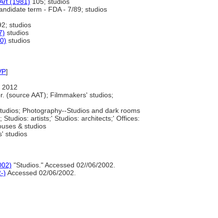
Art (1981)
105; studios
ndidate term - FDA - 7/89; studios
2; studios
7)
studios
0)
studios
VP
]
 2012
or. (source AAT); Filmmakers' studios;
 studios; Photography--Studios and dark rooms
Studios: artists;' Studios: architects;' Offices:
houses & studios
s' studios
002)
"Studios." Accessed 02//06/2002.
-)
Accessed 02/06/2002.