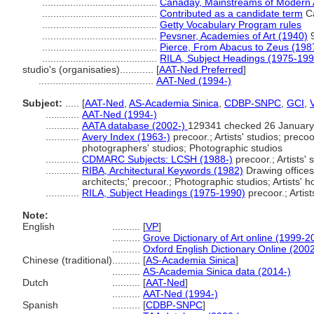
.........................................
Canaday, Mainstreams of Modern 
.........................................
Contributed as a candidate term
Ca
.........................................
Getty Vocabulary Program rules
.........................................
Pevsner, Academies of Art (1940)
9
.........................................
Pierce, From Abacus to Zeus (198
.........................................
RILA, Subject Headings (1975-199
studio's (organisaties)............
[
AAT-Ned Preferred
]
.........................................
AAT-Ned (1994-)
Subject:
.....
[
AAT-Ned
,
AS-Academia Sinica
,
CDBP-SNPC
,
GCI
,
............
AAT-Ned (1994-)
............
AATA database (2002-)
129341 checked 26 January
............
Avery Index (1963-)
precoor.; Artists' studios; preco
photographers' studios; Photographic studios
............
CDMARC Subjects: LCSH (1988-)
precoor.; Artists'
............
RIBA, Architectural Keywords (1982)
Drawing offices; 
architects;' precoor.; Photographic studios; Artists' 
............
RILA, Subject Headings (1975-1990)
precoor.; Artist
Note:
English
..........
[
VP
]
..........
Grove Dictionary of Art online (1999-2
..........
Oxford English Dictionary Online (2002
Chinese (traditional)
..........
[
AS-Academia Sinica
]
..........
AS-Academia Sinica data (2014-)
Dutch
..........
[
AAT-Ned
]
..........
AAT-Ned (1994-)
Spanish
..........
[
CDBP-SNPC
]