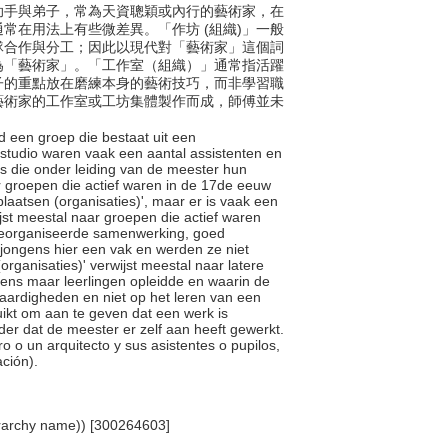
助手與弟子，常為天資聰穎或內行的藝術家，在
常在用法上有些微差異。「作坊 (組織)」一般
隊合作與分工；因此以現代對「藝術家」這個詞
為「藝術家」。「工作室（組織）」通常指活躍
子的重點放在磨練本身的藝術技巧，而非學習職
藝術家的工作室或工坊集體製作而成，師傅並未
id een groep die bestaat uit een
e studio waren vaak een aantal assistenten en
s die onder leiding van de meester hun
 groepen die actief waren in de 17de eeuw
laatsen (organisaties)', maar er is vaak een
ijst meestal naar groepen die actief waren
georganiseerde samenwerking, goed
jongens hier een vak en werden ze niet
organisaties)' verwijst meestal naar latere
ens maar leerlingen opleidde en waarin de
vaardigheden en niet op het leren van een
uikt om aan te geven dat een werk is
der dat de meester er zelf aan heeft gewerkt.
o o un arquitecto y sus asistentes o pupilos,
ación).
erarchy name)) [300264603]