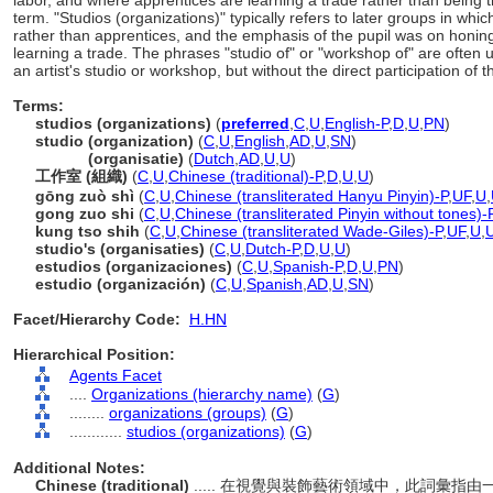
labor, and where apprentices are learning a trade rather than being t
term. "Studios (organizations)" typically refers to later groups in whic
rather than apprentices, and the emphasis of the pupil was on honing h
learning a trade. The phrases "studio of" or "workshop of" are often 
an artist's studio or workshop, but without the direct participation of 
Terms:
studios (organizations)
(
preferred
,
C
,
U
,
English-P
,
D
,
U
,
PN
)
studio (organization)
(
C
,
U
,
English
,
AD
,
U
,
SN
)
studio
(organisatie)
(
Dutch
,
AD
,
U
,
U
)
工作室 (組織)
(
C
,
U
,
Chinese (traditional)-P
,
D
,
U
,
U
)
gōng zuò shì
(
C
,
U
,
Chinese (transliterated Hanyu Pinyin)-P
,
UF
,
U
,
gong zuo shi
(
C
,
U
,
Chinese (transliterated Pinyin without tones)-
kung tso shih
(
C
,
U
,
Chinese (transliterated Wade-Giles)-P
,
UF
,
U
,
studio's (organisaties)
(
C
,
U
,
Dutch-P
,
D
,
U
,
U
)
estudios (organizaciones)
(
C
,
U
,
Spanish-P
,
D
,
U
,
PN
)
estudio (organización)
(
C
,
U
,
Spanish
,
AD
,
U
,
SN
)
Facet/Hierarchy Code:
H.HN
Hierarchical Position:
Agents Facet
....
Organizations (hierarchy name)
(
G
)
........
organizations (groups)
(
G
)
............
studios (organizations)
(
G
)
Additional Notes:
Chinese (traditional)
..... 在視覺與裝飾藝術領域中，此詞彙