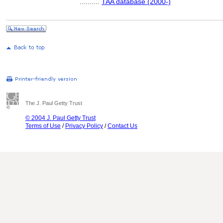
..........
TAA database (2000-)
The J. Paul Getty Trust
© 2004 J. Paul Getty Trust
Terms of Use
/
Privacy Policy
/
Contact Us