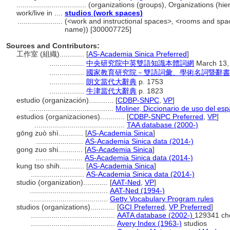
..................................
(organizations (groups), Organizations (hi
work/live in ....
studios (work spaces)
......................
(<work and instructional spaces>, <rooms and spac
name)) [300007725]
Sources and Contributors:
工作室 (組織)............
[
AS-Academia Sinica Preferred
]
.................
中央研究院中英雙語知識本體詞網
March 13,
.................
國家教育研究院－雙語詞彙、學術名詞暨辭書資訊網 2
.................
朗文當代大辭典
p. 1753
.................
牛津當代大辭典
p. 1823
estudio (organización)............
[
CDBP-SNPC
,
VP
]
.........................................
Moliner, Diccionario de uso del es
estudios (organizaciones)............
[
CDBP-SNPC Preferred
,
VP
]
............................................
TAA database (2000-)
gōng zuò shì............
[
AS-Academia Sinica
]
.......................
AS-Academia Sinica data (2014-)
gong zuo shi............
[
AS-Academia Sinica
]
.......................
AS-Academia Sinica data (2014-)
kung tso shih............
[
AS-Academia Sinica
]
..........................
AS-Academia Sinica data (2014-)
studio (organization)............
[
AAT-Ned
,
VP
]
......................................
AAT-Ned (1994-)
......................................
Getty Vocabulary Program rules
studios (organizations)............
[
GCI Preferred
,
VP Preferred
]
.........................................
AATA database (2002-)
129341 ch
.........................................
Avery Index (1963-)
studios