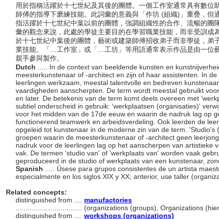
用於指稱活躍於十七世紀及其後的團體。一個工作室通常具有數位
師傅的指導下磨練技能。此詞彙的意義與「作坊 (組織)」重疊，但通
指活躍於十七世紀中葉以前的團體，強調組織性的合作、流暢的團
彙的觀念來說，此處的學徒主要目的在學習職業技能，而非受訓成
於十七世紀中葉後的團體，藝術或建築師傅招收弟子而非學徒，弟
業技能。「…工作室」或「…工坊」等用語通常表示作品是由一位
親手參與製作。
Dutch
..... In de context van beeldende kunsten en kunstnijverhe
meesterkunstenaar of -architect en zijn of haar assistenten. In d
leerlingen werkzaam, meestal talentvolle en bedreven kunstenaar
vaardigheden aanscherpten. De term wordt meestal gebruikt voor
en later. De betekenis van de term komt deels overeen met 'werkp
subtiel onderscheid in gebruik: 'werkplaatsen (organisaties)' verw
voor het midden van de 17de eeuw en waarin de nadruk lag op 
functionerend teamwerk en arbeidsverdeling. Ook leerden de leer
opgeleid tot kunstenaar in de moderne zin van de term. 'Studio's (
groepen waarin de meesterkunstenaar of -architect geen leerjong
nadruk voor de leerlingen lag op het aanscherpen van artistieke 
vak. De termen 'studio van' of 'werkplaats van' worden vaak gebr
geproduceerd in de studio of werkplaats van een kunstenaar, zon
Spanish
..... Úsese para grupos consistentes de un artista maestr
especialmente en los siglos XIX y XX; anterior, use taller (organiz
Related concepts:
distinguished from ....
manufactories
..................................
(organizations (groups), Organizations (hi
distinguished from ....
workshops (organizations)