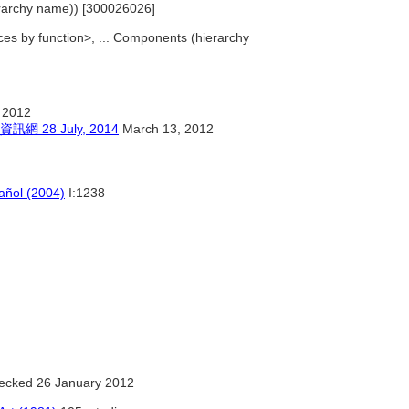
erarchy name)) [300026026]
es by function>, ... Components (hierarchy
 2012
8 July, 2014
March 13, 2012
pañol (2004)
I:1238
ecked 26 January 2012