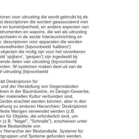
oren voor uitrusting die wordt gebruikt bij de
st descriptoren die worden geassocieerd met
st en kunstnijverheid, en andere aspecten van
strumenten en wapens, die wel als uitrusting
hieën in de sectie Interieurinrichting en
ën: descriptoren voor apparaten die worden
eveelheden (bijvoorbeeld 'kalibers')
objecten die nodig zijn voor het verankeren
 'spijkers', 'gespen') zijn ingedeeld bij
nde delen van uitrusting (bijvoorbeeld
enten. W-systemen maken deel uit van de
uitrusting (bijvoorbeeld
ält Deskriptoren für
n und der Herstellung von Gegenständen
plinen in der Bauindustrie, im Design-Gewerbe,
r materiellen Kultur verbunden sind.
eräte erachtet werden können, aber in den
ziehung zu anderen Hierarchien: Deskriptoren
r feste Mengen verwendet werden (z.B.
n für Objekte, die erforderlich sind, um
 (z.B. "Nagel", "Schnalle"), erscheinen unter
tive Bestandteile von
r Hierarchie der Bestandteile. Systeme für
jektgruppen und Systeme gefunden werden,