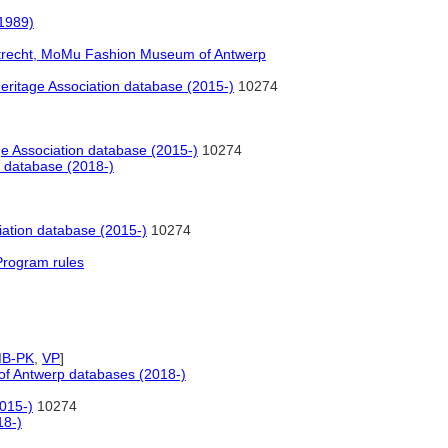
1989)
recht, MoMu Fashion Museum of Antwerp
ritage Association database (2015-)
10274
e Association database (2015-)
10274
s database (2018-)
ation database (2015-)
10274
Program rules
MB-PK
,
VP
]
f Antwerp databases (2018-)
015-)
10274
18-)