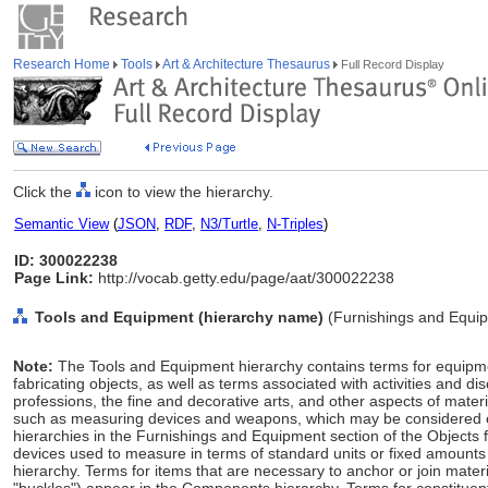
Research Home
Tools
Art & Architecture Thesaurus
Full Record Display
Click the
icon to view the hierarchy.
Semantic View
(
JSON
,
RDF
,
N3/Turtle
,
N-Triples
)
ID: 300022238
Page Link:
http://vocab.getty.edu/page/aat/300022238
Tools and Equipment (hierarchy name)
(Furnishings and Equip
Note:
The Tools and Equipment hierarchy contains terms for equipm
fabricating objects, as well as terms associated with activities and dis
professions, the fine and decorative arts, and other aspects of materi
such as measuring devices and weapons, which may be considered equ
hierarchies in the Furnishings and Equipment section of the Objects f
devices used to measure in terms of standard units or fixed amounts
hierarchy. Terms for items that are necessary to anchor or join materi