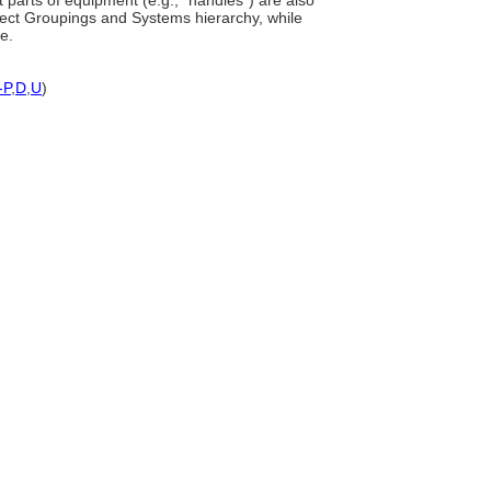
 parts of equipment (e.g., "handles") are also
ect Groupings and Systems hierarchy, while
e.
-P
,
D
,
U
)