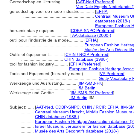
Gereedschap en Uitrusting............
[
AAT-Ned Preferred
]
............................................
Van Dale Engels-Nederlands (
gereedschap voor de mode-industrie............
[
EFHA
]
...........................................................
Centraal Museum Ut
databases (2018-)
...........................................................
European Fashion He
herramientas y equipos............
[
CDBP-SNPC Preferred
]
.........................................
TAA database (2000-)
outil pour l'industrie de la mode............
[
EFHA
]
........................................................
European Fashion Heritag
........................................................
Musée des Arts Décoratif
Outils et équipement............
[
CHIN / RCIP Preferred
]
...................................
CHIN database (1988-)
tool for fashion industry............
[
EFHA Preferred
]
............................................
European Fashion Heritage Associ
Tools and Equipment (hierarchy name)............
[
VP Preferred
]
...........................................................
Getty Vocabulary 
Werkzeuge und Ausrüstung............
[
IfM-SMB-PK
]
.........................................
IfM Berlin
Werkzeuge und Geräte............
[
IfM-SMB-PK Preferred
]
...................................
IfM Berlin
IfM
Subject:
.....
[
AAT-Ned
,
CDBP-SNPC
,
CHIN / RCIP
,
EFHA
,
IfM-S
............
Centraal Museum Utrecht, MoMu Fashion Museum o
............
CHIN database (1988-)
............
European Fashion Heritage Association database (2
............
Israel Museum, Jerusalem for fashion database (20
............
Musée des Arts Décoratifs database (2018-)