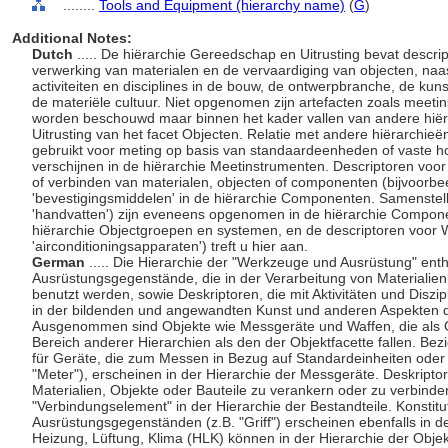
........
Tools and Equipment (hierarchy name)
(
G
)
Additional Notes:
Dutch
..... De hiërarchie Gereedschap en Uitrusting bevat descript
verwerking van materialen en de vervaardiging van objecten, naa
activiteiten en disciplines in de bouw, de ontwerpbranche, de kun
de materiële cultuur. Niet opgenomen zijn artefacten zoals meetin
worden beschouwd maar binnen het kader vallen van andere hiërarc
Uitrusting van het facet Objecten. Relatie met andere hiërarchie
gebruikt voor meting op basis van standaardeenheden of vaste ho
verschijnen in de hiërarchie Meetinstrumenten. Descriptoren voor 
of verbinden van materialen, objecten of componenten (bijvoorbeeld
'bevestigingsmiddelen' in de hiërarchie Componenten. Samenstelle
'handvatten') zijn eveneens opgenomen in de hiërarchie Compon
hiërarchie Objectgroepen en systemen, en de descriptoren voor W-
'airconditioningsapparaten') treft u hier aan.
German
..... Die Hierarchie der "Werkzeuge und Ausrüstung" enth
Ausrüstungsgegenstände, die in der Verarbeitung von Materialie
benutzt werden, sowie Deskriptoren, die mit Aktivitäten und Diszi
in der bildenden und angewandten Kunst und anderen Aspekten de
Ausgenommen sind Objekte wie Messgeräte und Waffen, die als G
Bereich anderer Hierarchien als den der Objektfacette fallen. Be
für Geräte, die zum Messen in Bezug auf Standardeinheiten ode
"Meter"), erscheinen in der Hierarchie der Messgeräte. Deskriptore
Materialien, Objekte oder Bauteile zu verankern oder zu verbinden
"Verbindungselement" in der Hierarchie der Bestandteile. Konstitu
Ausrüstungsgegenständen (z.B. "Griff") erscheinen ebenfalls in de
Heizung, Lüftung, Klima (HLK) können in der Hierarchie der Ob