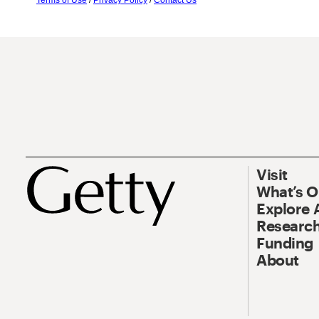
Terms of Use
/
Privacy Policy
/
Contact Us
Visit
What’s 
Explore 
Research
Funding
About