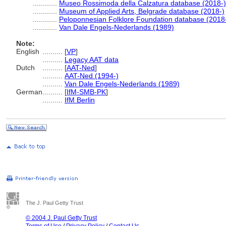
............
Museo Rossimoda della Calzatura database (2018-)
............
Museum of Applied Arts, Belgrade database (2018-)
............
Peloponnesian Folklore Foundation database (2018
............
Van Dale Engels-Nederlands (1989)
Note:
English
..........
[
VP
]
..........
Legacy AAT data
Dutch
..........
[
AAT-Ned
]
..........
AAT-Ned (1994-)
..........
Van Dale Engels-Nederlands (1989)
German
..........
[
IfM-SMB-PK
]
..........
IfM Berlin
The J. Paul Getty Trust
© 2004 J. Paul Getty Trust