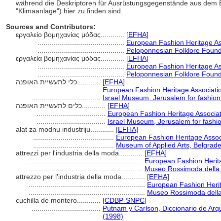
während die Deskriptoren für Ausrüstungsgegenstände aus dem Be
"Klimaanlage") hier zu finden sind.
Sources and Contributors:
εργαλείο βομηχανίας μόδας............
[
EFHA
]
............................................
European Fashion Heritage As
............................................
Peloponnesian Folklore Found
εργαλεία βομηχανίας μόδας............
[
EFHA
]
............................................
European Fashion Heritage As
............................................
Peloponnesian Folklore Found
כלי לתעשיית האופנה............
[
EFHA
]
...................................
European Fashion Heritage Associati
...................................
Israel Museum, Jerusalem for fashion
כלים לתעשיית האופנה............
[
EFHA
]
...................................
European Fashion Heritage Associat
...................................
Israel Museum, Jerusalem for fashi
alat za modnu industriju............
[
EFHA
]
.........................................
European Fashion Heritage Assoc
.........................................
Museum of Applied Arts, Belgrad
attrezzi per l'industria della moda............
[
EFHA
]
...........................................................
European Fashion Herit
...........................................................
Museo Rossimoda della 
attrezzo per l'industria della moda............
[
EFHA
]
...........................................................
European Fashion Herit
...........................................................
Museo Rossimoda della
cuchilla de montero............
[
CDBP-SNPC
]
...................................
Putnam y Carlson, Diccionario de Arq
(1998)